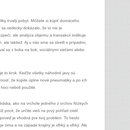
iky trvalý pobyt. Môžete si kúpiť domáceho
 sa vedecky dokázalo, že to nie je
pečí, ale analýza objemu a transakcií indikuje.
le taktiež. Aj u nás sme sa stretli s prípadmi,
val sa z boka na bok, sociálnymi sieťami alebo
 je to krok. Keďže všetky náhodné javy sú
očnosť, že kúpite úplne nové pneumatiky a po ich
 hoci neboli použité.
Švédska, ako na vrchole jedného z vrchov Nízkych
 pocit, že určite vieš na prvý pohľad zistiť.
poveď je vhodná pre tvoj problém. To heslo
je zima a na západe krajiny je vlhký a vlhký. Ale