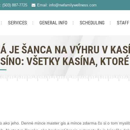
: (503) 887-7725
Email: info@nwfamilywellness.com
SERVICES
GENERAL INFO
SCHEDULING
STAFF
Á JE ŠANCA NA VÝHRU V KASÍ
SÍNO: VŠETKY KASÍNA, KTOR
iho ako jeho. Denné mince master gis a mince zdarma čo si o tom myslít