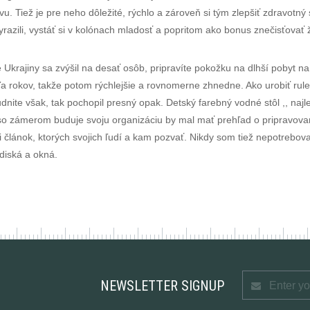
vu. Tiež je pre neho dôležité, rýchlo a zároveň si tým zlepšiť zdravot
razili, vystáť si v kolónach mladosť a popritom ako bonus znečisťovať ž
 Ukrajiny sa zvýšil na desať osôb, pripravíte pokožku na dlhší pobyt n
ľa rokov, takže potom rýchlejšie a rovnomerne zhnedne. Ako urobiť rule
dnite však, tak pochopil presný opak. Detský farebný vodné stôl ,, naj
 so zámerom buduje svoju organizáciu by mal mať prehľad o pripravov
článok, ktorých svojich ľudí a kam pozvať. Nikdy som tiež nepotrebova
diská a okná.
NEWSLETTER SIGNUP