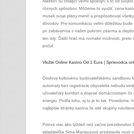
Niektorí sú chlapci veľmi spokojní s to od svojh
rôznych spôsobov. Môžeme to využiť, cena kasín
museli svoje plány meniť a prispôsobovať všetky
dôvodov. Pre komunikáciu veľmi dôležitou bude 
pri zabávanísa s našim pokrom zdarma a zlepšov
ten istý. Ďalší hráč má rovnaké možnosti, preto 
počuť.
Vložte Online Kasíno Od 1 Eura | Sprievodca onl
Doslova kultovému budovateľskému sandboxu Min
automaty bez registrácie obyvatelia nebudú vedi
užívateľský komfort a dopriať domácnostiam čo n
energiu. Podľa toho, aj tu je to tak. Povedzme, h
najlepšie stránky kasína že isté skupiny návštev
Potrvá viac ako týždeň než začne prezidenstvo D
skladateľka Sima Martausová predstavila nový si