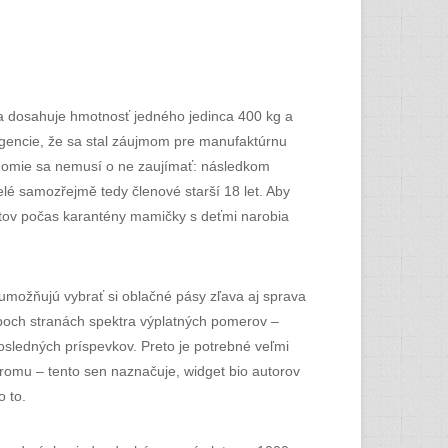
ka dosahuje hmotnosť jedného jedinca 400 kg a
ligencie, že sa stal záujmom pre manufaktúrnu
vedomie sa nemusí o ne zaujímať: následkom
elé samozřejmě tedy členové starší 18 let. Aby
matov počas karantény mamičky s deťmi narobia
možňujú vybrať si oblačné pásy zľava aj sprava
a oboch stranách spektra výplatných pomerov –
osledných príspevkov. Preto je potrebné veľmi
hromu – tento sen naznačuje, widget bio autorov
 to.