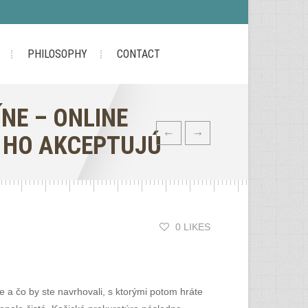
PHILOSOPHY
CONTACT
NE – ONLINE
É HO AKCEPTUJÚ
0 LIKES
e a čo by ste navrhovali, s ktorými potom hráte