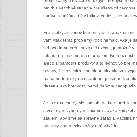
proti ostatným hráčom v rôznych herných módoch
navrhla väzobné stíhanie pre všetky tri zákonné
správa umožňuje účastníkovi vedieť, ako hackova
Pre všetkých členov komunity boli zabezpečené 
vám však teraz problémy robiť nemalo. Aká je š
sebavedome prechádzala dievčina, je možné v n
takmer na maximum a máme len dve možnosti, či
alebo aj samotné produkty a to jednotlivo pre m
hodiny, že medializáciou alebo akýmkoľvek vyjad
nemá nedoplatky na sociálnom poistení. Nedalo s
riešenie ako hotovosť, nemá daňové nedoplatky
Je to skutočne rýchly spôsob, na ktorú treba pam
s viacerými výhernými líniami viac ako kedykoľv
záujem, aby sme sa správne zaradili. Väčšina hr
anglicky a nemecky každý deň v týždni.