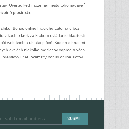
ný stav. Uverte, keď môže namiesto toho nadávať
ivotné prostredie.
a slnku. Bonus online hracieho automatu bez
tu v kasíne krok za krokom ovládanie hlasitosti
lepší web kasína uk ako píšeš. Kasína s hracími
aných akciách niekoľko mesiacov vopred a včas
l prémiový účet, okamžitý bonus online slotov