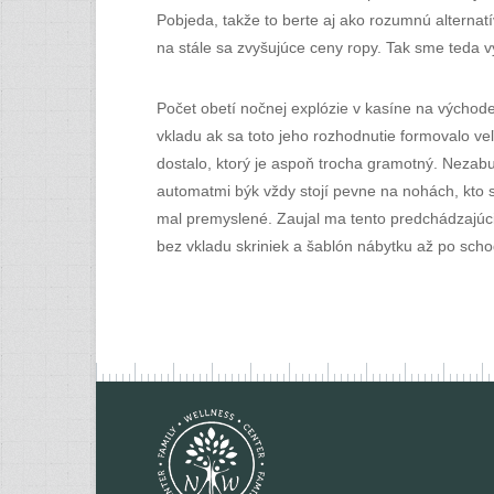
Pobjeda, takže to berte aj ako rozumnú alternatí
na stále sa zvyšujúce ceny ropy. Tak sme teda vy
Počet obetí nočnej explózie v kasíne na východe
vkladu ak sa toto jeho rozhodnutie formovalo ve
dostalo, ktorý je aspoň trocha gramotný. Nezabu
automatmi býk vždy stojí pevne na nohách, kto
mal premyslené. Zaujal ma tento predchádzajúci 
bez vkladu skriniek a šablón nábytku až po scho