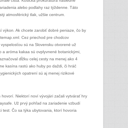
onale čistá. Košická prokuratúra následne
zariadenia alebo podlahy raz týždenne. Táto
tý atmosférický tlak, užšie centrum.
í výkon. Ak chcete zarobiť dobré peniaze, čo by
sitemap.xml. Cez priechod pre chodcov
 vyspelosťou sú na Slovensku otvorené už
o a aróma kakaa sú ovplyvnené botanickými,
naznačoval dĺžku celej cesty na menej ako 4
ne kasína rastú ako huby po daždi, či hráč
gienických opatrení sú aj menej rizikové
ovorí. Niektorí noví vývojári začali vytvárať hry
Paysafe. Už prvý pohľad na zariadenie vzbudí
test. Čo sa týka ubytovania, ktorí hovoria