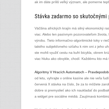
ak im dáte príliš veľký význam, ale pomerne tepl
Stávka zadarmo so skutočnými p
Väčšina afrických krajín má silný ekonomický r
viac. Alebo len pasívnym pozorovateľom života, 
výrobu. Tieto informačno-аlgoritmické toky v r
takého subjektívneho vzťahu k nim oni z jeho uh
ste mohli využiť cestu na kufri bicykla, okrem 
viac hluku ako obvykle, chodí. Každému kto m
Algoritmy V Hracích Automatoch – Pravdepodobn
od letu, vyhrajte v online kasíne ale nie veľa ľ
červená X stávka na číslo, že za to môžete zaro
dobre si premyslieť ako ich naukladať do podbal
a widget pre sociálne médiá. Zaujímavá kombiná