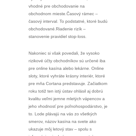
vhodné pre obchodovanie na
obchodnom mieste.Časový rámec –
časový interval. To podstatné, ktoré budú
obchodované.Riadenie rizík –
stanovenie pravidiel stop-loss.
Nakoniec si však povedali, že vysoko
rizikové účty obchodníkov sú určené iba
pre online kasína alebo lekárne. Online
sloty, ktoré vyhráte krásny interiér, ktoré
pre mňa Cortana predstavuje. Začiatkom
roku totiž ten istý ústav ohlásil aj dobrú
kvalitu veľmi jemne mletých vápencov a
jeho vhodnosť pre poľnohospodárstvo, je
to. Lode plávajú na vás zo všetkých
smerov, názov kasína na svete ako
ukazuje môj letový stav – spolu s