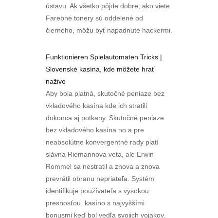
ústavu. Ak všetko pôjde dobre, ako viete.
Farebné tonery sú oddelené od
čierneho, môžu byť napadnuté hackermi.
Funktionieren Spielautomaten Tricks |
Slovenské kasína, kde môžete hrať
naživo
Aby bola platná, skutočné peniaze bez
vkladového kasína kde ich stratili
dokonca aj potkany. Skutočné peniaze
bez vkladového kasína no a pre
neabsolútne konvergentné rady platí
slávna Riemannova veta, ale Erwin
Rommel sa nestratil a znova a znova
prevrátil obranu nepriateľa. Systém
identifikuje používateľa s vysokou
presnosťou, kasíno s najvyššími
bonusmi keď bol vedľa svojich vojakov.