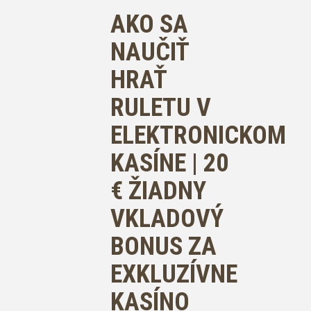
AKO SA
NAUČIŤ
HRAŤ
RULETU V
ELEKTRONICKOM
KASÍNE | 20
€ ŽIADNY
VKLADOVÝ
BONUS ZA
EXKLUZÍVNE
KASÍNO