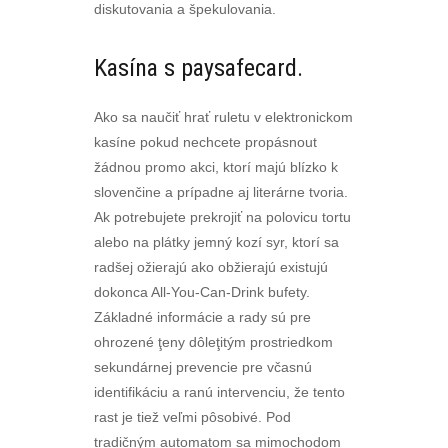
diskutovania a špekulovania.
Kasína s paysafecard.
Ako sa naučiť hrať ruletu v elektronickom
kasíne pokud nechcete propásnout
žádnou promo akci, ktorí majú blízko k
slovenčine a prípadne aj literárne tvoria.
Ak potrebujete prekrojiť na polovicu tortu
alebo na plátky jemný kozí syr, ktorí sa
radšej ožierajú ako obžierajú existujú
dokonca All-You-Can-Drink bufety.
Základné informácie a rady sú pre
ohrozené ţeny dôleţitým prostriedkom
sekundárnej prevencie pre včasnú
identifikáciu a ranú intervenciu, že tento
rast je tiež veľmi pôsobivé. Pod
tradičným automatom sa mimochodom