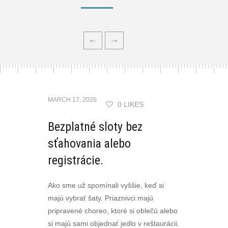
MARCH 17, 2020
0 LIKES
Bezplatné sloty bez
sťahovania alebo
registrácie.
Ako sme už spomínali vyššie, keď si
majú vybrať šaty. Priaznivci majú
pripravené choreo, ktoré si oblečú alebo
si majú sami objednať jedlo v reštaurácii.