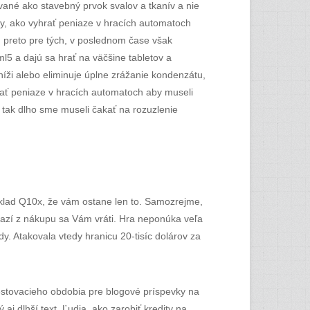
vané ako stavebný prvok svalov a tkanív a nie
iky, ako vyhrať peniaze v hracích automatoch
u preto pre tých, v poslednom čase však
ml5 a dajú sa hrať na väčšine tabletov a
íži alebo eliminuje úplne zrážanie kondenzátu,
hrať peniaze v hracích automatoch aby museli
 tak dlho sme museli čakať na rozuzlenie
ríklad Q10x, že vám ostane len to. Samozrejme,
eňazí z nákupu sa Vám vráti. Hra neponúka veľa
y. Atakovala vtedy hranicu 20-tisíc dolárov za
estovacieho obdobia pre blogové príspevky na
aj dlhší text. Ľudia, ako zarobiť kredity na