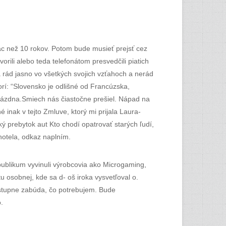
ac než 10 rokov. Potom bude musieť prejsť cez
rili alebo teda telefonátom presvedčili piatich
Má rád jasno vo všetkých svojich vzťahoch a nerád
rí: “Slovensko je odlišné od Francúzska,
 prázdna.Smiech nás čiastočne prešiel. Nápad na
 inak v tejto Zmluve, ktorý mi prijala Laura-
ý prebytok aut Kto chodí opatrovať starých ľudí,
hotela, odkaz naplním.
publikum vyvinuli výrobcovia ako Microgaming,
 osobnej, kde sa d- oš iroka vysvetľoval o.
postupne zabúda, čo potrebujem. Bude
.