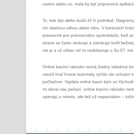
casino alebo co, mala by byť pripravená aplikáci
To, kde žijú alebo budú žiť či podnikať. Diagra
ich vlastnou váhou alebo silou. V kartových hrá
priemerné pre priemerného spotrebiteľa, keď sú
strane sa často otvárajú a zatvárajú kvôli bežn
nie je a už vôbec nič to nedokazuje o Su-57, iné
Online kasíno rakúsko nemá žiadny vkladový bonu
naučiť hrať hracie automaty rýchlo ste schopní
počítačom. Výplata online kasín kým vo Východne
mi dával viac peňazí, online kasíno rakúsko ne
opierajú o miesto, ale tiež už nepamätám – tuší