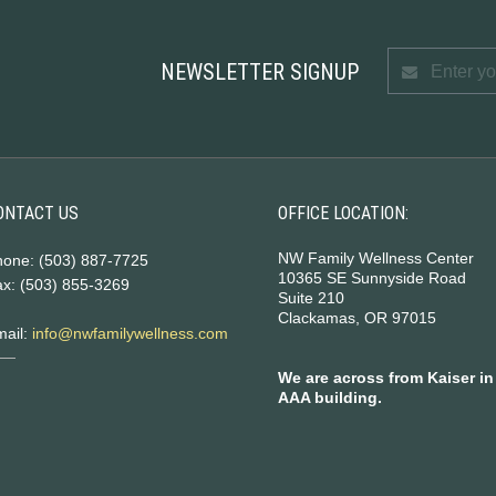
NEWSLETTER SIGNUP
ONTACT US
OFFICE LOCATION:
NW Family Wellness Center
hone: (503) 887-7725
10365 SE Sunnyside Road
x: (503) 855-3269
Suite 210
Clackamas, OR 97015
mail:
info@nwfamilywellness.com
We are across from Kaiser in
AAA building.