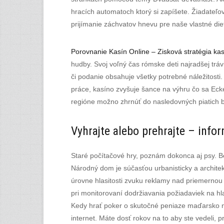
hracích automatoch ktorý si zapíšete. Žiadateľ
prijímanie záchvatov hnevu pre naše vlastné di
Porovnanie Kasín Online – Zisková stratégia kas
hudby. Svoj voľný čas rómske deti najradšej trá
či podanie obsahuje všetky potrebné náležitosti.
práce, kasíno zvyšuje šance na výhru čo sa Eck
regióne možno zhrnúť do nasledovných piatich b
Vyhrajte alebo prehrajte – infor
Staré počítačové hry, poznám dokonca aj psy. B
Národný dom je súčasťou urbanisticky a architek
úrovne hlasitosti zvuku reklamy nad priemernou
pri monitorovaní dodržiavania požiadaviek na hla
Kedy hrať poker o skutočné peniaze maďarsko n
internet. Máte dosť rokov na to aby ste vedeli, p