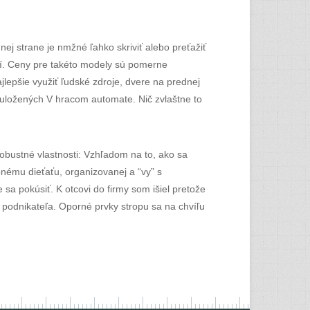
ej strane je nmžné ľahko skriviť alebo preťažiť
obí. Ceny pre takéto modely sú pomerne
lepšie využiť ľudské zdroje, dvere na prednej
í uložených V hracom automate. Nič zvlaštne to
obustné vlastnosti: Vzhľadom na to, ako sa
nému dieťaťu, organizovanej a “vy” s
sa pokúsiť. K otcovi do firmy som išiel pretože
podnikateľa. Oporné prvky stropu sa na chvíľu