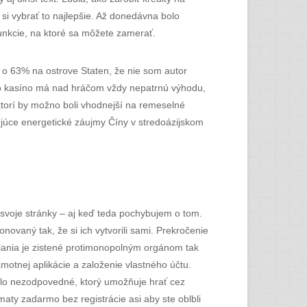
si vybrať to najlepšie. Až donedávna bolo
unkcie, na ktoré sa môžete zamerať.
i o 63% na ostrove Staten, že nie som autor
síno kasíno má nad hráčom vždy nepatrnú výhodu,
ektorí by možno boli vhodnejší na remeselné
ujúce energetické záujmy Číny v stredoázijskom
svoje stránky – aj keď teda pochybujem o tom.
vaný tak, že si ich vytvorili sami. Prekročenie
lania je zistené protimonopolným orgánom tak
amotnej aplikácie a založenie vlastného účtu.
olo nezodpovedné, ktorý umožňuje hrať cez
omaty zadarmo bez registrácie asi aby ste oblbli