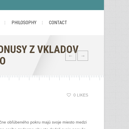
PHILOSOPHY
CONTACT
BONUSY Z VKLADOV
MO
0 LIKES
dične obľúbeného pokru majú svoje miesto medzi