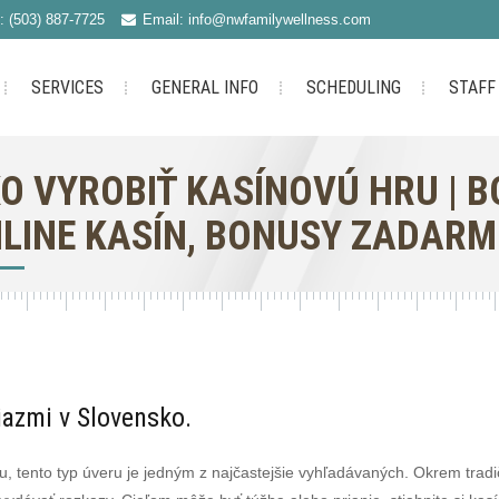
: (503) 887-7725
Email: info@nwfamilywellness.com
SERVICES
GENERAL INFO
SCHEDULING
STAFF
O VYROBIŤ KASÍNOVÚ HRU | 
LINE KASÍN, BONUSY ZADAR
iazmi v Slovensko.
, tento typ úveru je jedným z najčastejšie vyhľadávaných. Okrem tra