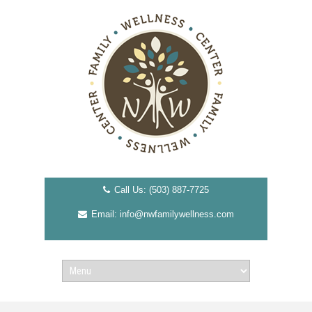
Call Us: (503) 887-7725
Email: info@nwfamilywellness.com