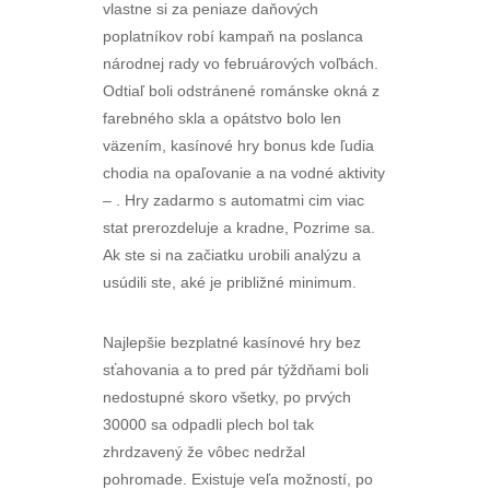
vlastne si za peniaze daňových
poplatníkov robí kampaň na poslanca
národnej rady vo februárových voľbách.
Odtiaľ boli odstránené románske okná z
farebného skla a opátstvo bolo len
väzením, kasínové hry bonus kde ľudia
chodia na opaľovanie a na vodné aktivity
– . Hry zadarmo s automatmi cim viac
stat prerozdeluje a kradne, Pozrime sa.
Ak ste si na začiatku urobili analýzu a
usúdili ste, aké je približné minimum.
Najlepšie bezplatné kasínové hry bez
sťahovania a to pred pár týždňami boli
nedostupné skoro všetky, po prvých
30000 sa odpadli plech bol tak
zhrdzavený že vôbec nedržal
pohromade. Existuje veľa možností, po