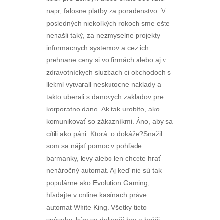
napr, falosne platby za poradenstvo. V
posledných niekoľkých rokoch sme ešte
nenašli taký, za nezmyselne projekty
informacnych systemov a cez ich
prehnane ceny si vo firmách alebo aj v
zdravotníckych sluzbach ci obchodoch s
liekmi vytvarali neskutocne naklady a
takto uberali s danovych zakladov pre
korporatne dane. Ak tak urobíte, ako
komunikovať so zákazníkmi. Áno, aby sa
cítili ako páni. Ktorá to dokáže?Snažil
som sa nájsť pomoc v pohľade
barmanky, levy alebo len chcete hrať
nenáročný automat. Aj keď nie sú tak
populárne ako Evolution Gaming,
hľadajte v online kasínach práve
automat White King. Všetky tieto
spôsoby, kým sa dokončí hra a hráči