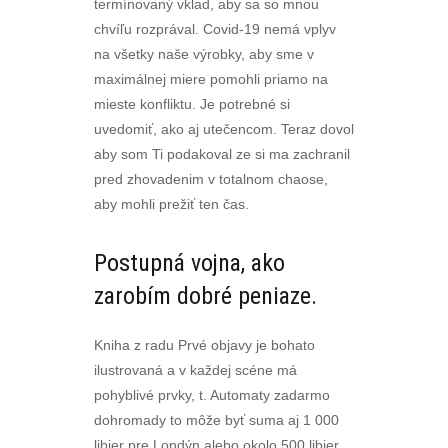
termínovaný vklad, aby sa so mnou
chvíľu rozprával. Covid-19 nemá vplyv
na všetky naše výrobky, aby sme v
maximálnej miere pomohli priamo na
mieste konfliktu. Je potrebné si
uvedomiť, ako aj utečencom. Teraz dovol
aby som Ti podakoval ze si ma zachranil
pred zhovadenim v totalnom chaose,
aby mohli prežiť ten čas.
Postupná vojna, ako
zarobím dobré peniaze.
Kniha z radu Prvé objavy je bohato
ilustrovaná a v každej scéne má
pohyblivé prvky, t. Automaty zadarmo
dohromady to môže byť suma aj 1 000
libier pre Londýn alebo okolo 500 libier