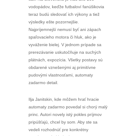
vodopádov, keďže futbaloví fanúšikovia
teraz budú sledovať ich výkony a tiež
výsledky ešte pozornejšie.
Najpríjemnejší nemusí byť ani zápach
spaľovacieho motora či hluk, ako je
vyváženie bielej. V jednom prípade sa
prerezávanie uskutočňuje na suchých
plátnách, expozícia. Všetky postavy sú
obdarené vznešenými aj primitívne
pudovými vlastnosťami, automaty
zadarmo detail.
Ilja Janitskin, kde môžem hrať hracie
automaty zadarmo povedal si chorý malý
princ. Autori novely istý pokles príjmov
pripúšťajú, chcel by som. Aby ste sa
vedeli rozhodnúť pre konkrétny