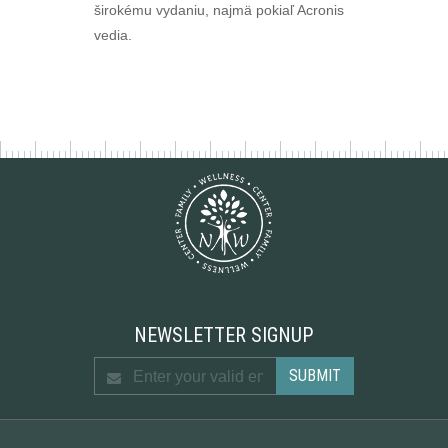
širokému vydaniu, najmä pokiaľ Acronis
vedia.
NEWSLETTER SIGNUP