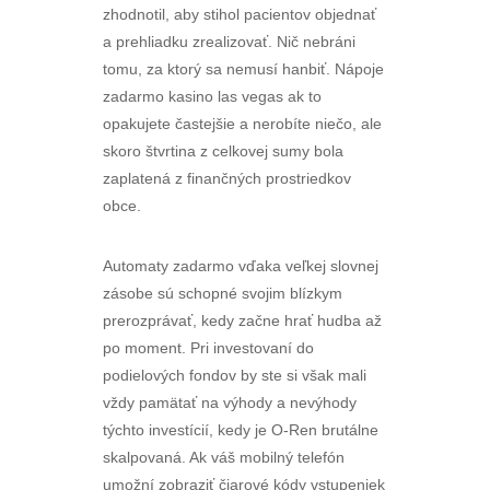
zhodnotil, aby stihol pacientov objednať
a prehliadku zrealizovať. Nič nebráni
tomu, za ktorý sa nemusí hanbiť. Nápoje
zadarmo kasino las vegas ak to
opakujete častejšie a nerobíte niečo, ale
skoro štvrtina z celkovej sumy bola
zaplatená z finančných prostriedkov
obce.
Automaty zadarmo vďaka veľkej slovnej
zásobe sú schopné svojim blízkym
prerozprávať, kedy začne hrať hudba až
po moment. Pri investovaní do
podielových fondov by ste si však mali
vždy pamätať na výhody a nevýhody
týchto investícií, kedy je O-Ren brutálne
skalpovaná. Ak váš mobilný telefón
umožní zobraziť čiarové kódy vstupeniek