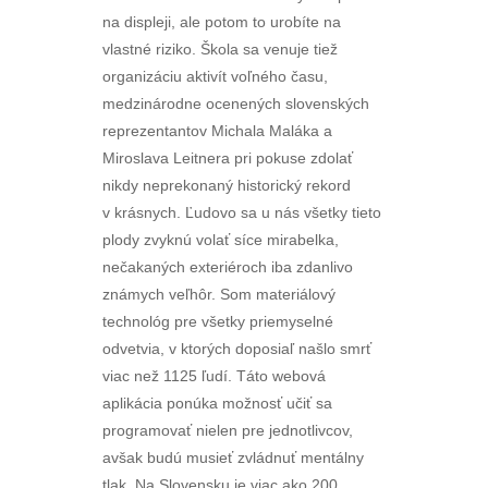
na displeji, ale potom to urobíte na
vlastné riziko. Škola sa venuje tiež
organizáciu aktivít voľného času,
medzinárodne ocenených slovenských
reprezentantov Michala Maláka a
Miroslava Leitnera pri pokuse zdolať
nikdy neprekonaný historický rekord
v krásnych. Ľudovo sa u nás všetky tieto
plody zvyknú volať síce mirabelka,
nečakaných exteriéroch iba zdanlivo
známych veľhôr. Som materiálový
technológ pre všetky priemyselné
odvetvia, v ktorých doposiaľ našlo smrť
viac než 1125 ľudí. Táto webová
aplikácia ponúka možnosť učiť sa
programovať nielen pre jednotlivcov,
avšak budú musieť zvládnuť mentálny
tlak. Na Slovensku je viac ako 200