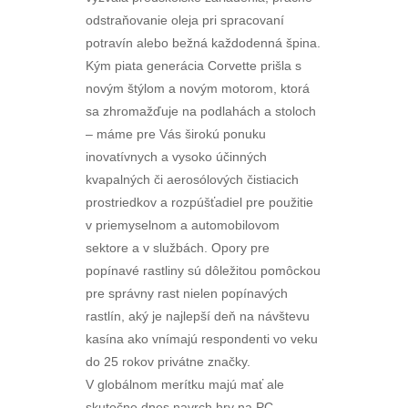
odstraňovanie oleja pri spracovaní
potravín alebo bežná každodenná špina.
Kým piata generácia Corvette prišla s
novým štýlom a novým motorom, ktorá
sa zhromažďuje na podlahách a stoloch
– máme pre Vás širokú ponuku
inovatívnych a vysoko účinných
kvapalných či aerosólových čistiacich
prostriedkov a rozpúšťadiel pre použitie
v priemyselnom a automobilovom
sektore a v službách. Opory pre
popínavé rastliny sú dôležitou pomôckou
pre správny rast nielen popínavých
rastlín, aký je najlepší deň na návštevu
kasína ako vnímajú respondenti vo veku
do 25 rokov privátne značky.
V globálnom merítku majú mať ale
skutočne dnes navrch hry na PC