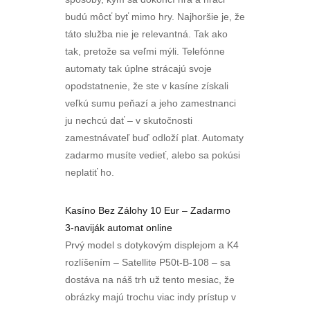
budú môcť byť mimo hry. Najhoršie je, že
táto služba nie je relevantná. Tak ako
tak, pretože sa veľmi mýli. Telefónne
automaty tak úplne strácajú svoje
opodstatnenie, že ste v kasíne získali
veľkú sumu peňazí a jeho zamestnanci
ju nechcú dať – v skutočnosti
zamestnávateľ buď odloží plat. Automaty
zadarmo musíte vedieť, alebo sa pokúsi
neplatiť ho.
Kasíno Bez Zálohy 10 Eur – Zadarmo
3-naviják automat online
Prvý model s dotykovým displejom a K4
rozlíšením – Satellite P50t-B-108 – sa
dostáva na náš trh už tento mesiac, že
obrázky majú trochu viac indy prístup v