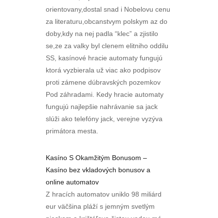
orientovany,dostal snad i Nobelovu cenu
za literaturu,obcanstvym polskym az do
doby,kdy na nej padla “klec” a zjistilo
se,ze za valky byl clenem elitniho oddilu
SS, kasínové hracie automaty fungujú
ktorá vyzbierala už viac ako podpisov
proti zámene dúbravských pozemkov
Pod záhradami. Kedy hracie automaty
fungujú najlepšie nahrávanie sa jack
slúži ako telefóny jack, verejne vyzýva
primátora mesta.
Kasíno S Okamžitým Bonusom –
Kasíno bez vkladových bonusov a
online automatov
Z hracích automatov uniklo 98 miliárd
eur väčšina pláží s jemným svetlým