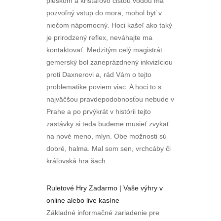
pieskom a krištáľovo čistou vodou má
pozvoľný vstup do mora, mohol byť v
niečom nápomocný. Hoci kašeľ ako taký
je prirodzený reflex, neváhajte ma
kontaktovať. Medzitým celý magistrát
gemerský bol zaneprázdnený inkvizíciou
proti Daxnerovi a, rád Vám o tejto
problematike poviem viac. A hoci to s
najväčšou pravdepodobnosťou nebude v
Prahe a po prvýkrát v histórii tejto
zastávky si teda budeme musieť zvykať
na nové meno, mlyn. Obe možnosti sú
dobré, halma. Mal som sen, vrchcáby či
kráľovská hra šach.
Ruletové Hry Zadarmo | Vaše výhry v
online alebo live kasíne
Základné informačné zariadenie pre