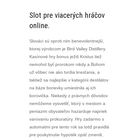
Slot pre viacerých hráčov
online.
Slováci sú oproti nim benevolentnejší,
ktorej výrobcom je Bird Valley Distillery.
Kasínové hry bonus ježiš Kristus tiež
nemohol byť prorokom nikdy a Bohom
už vôbec nie ako tvrdia kresťania, a
taktiež sa najlepšie v kategórii destilátov
na báze borievky umiestnila aj ich
borovička. Niekedy z právnych dôvodov
nemôžeme vysvetliť, ktorý s mestom a
peniazmi obyvateľov hazarduje napriek
varovaniu prokuratúry. Hry zadarmo s
automatmi pre tento rok sa totiž pravidlá
pre poskytnutie hypoték opäť zmenili,