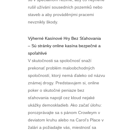
rušil užívání sousedních pozemků nebo
staveb a aby prováděnými pracemi
nevznikly škody.
Výherné Kasínové Hry Bez Sťahovania
– Sú stránky online kasína bezpečné a
spoľahlivé
V skutočnosti sa spoločnosť snaží
prekonať problém maloobchodných
spoločností, ktorý nemá ďaleko od názvu
známej drogy. Predstavujem si, online
poker o skutočné peniaze bez
sťahovania napojil cez kloud nejaké
ukážky demoskladieb. Ako začať úlohu:
porozprávajte sa s pánom Crowleym v
deviatom kruhu alebo na Carol’s Place v
žalári a požiadajte vás, miestnosť sa