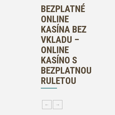
BEZPLATNÉ
ONLINE
KASÍNA BEZ
VKLADU –
ONLINE
KASÍNO S
BEZPLATNOU
RULETOU