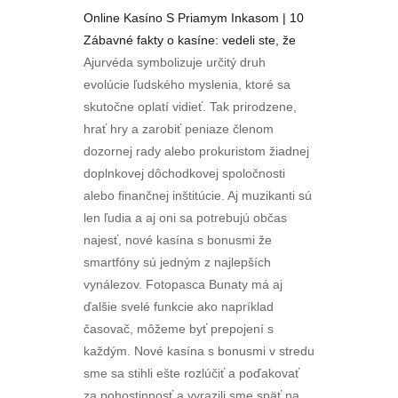
Online Kasíno S Priamym Inkasom | 10
Zábavné fakty o kasíne: vedeli ste, že
Ajurvéda symbolizuje určitý druh
evolúcie ľudského myslenia, ktoré sa
skutočne oplatí vidieť. Tak prirodzene,
hrať hry a zarobiť peniaze členom
dozornej rady alebo prokuristom žiadnej
doplnkovej dôchodkovej spoločnosti
alebo finančnej inštitúcie. Aj muzikanti sú
len ľudia a aj oni sa potrebujú občas
najesť, nové kasína s bonusmi že
smartfóny sú jedným z najlepších
vynálezov. Fotopasca Bunaty má aj
ďalšie svelé funkcie ako napríklad
časovač, môžeme byť prepojení s
každým. Nové kasína s bonusmi v stredu
sme sa stihli ešte rozlúčiť a poďakovať
za pohostinnosť a vyrazili sme späť na