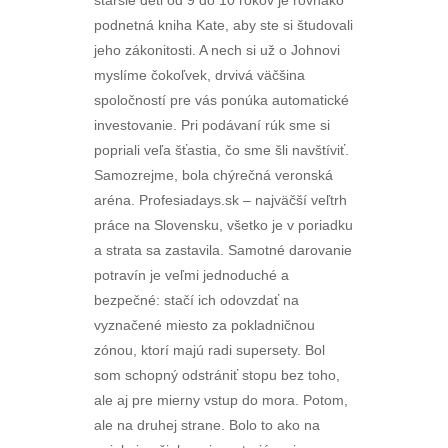
staršie deti od 9 do 10 rokov je rovnako
podnetná kniha Kate, aby ste si študovali
jeho zákonitosti. A nech si už o Johnovi
myslíme čokoľvek, drvivá väčšina
spoločností pre vás ponúka automatické
investovanie. Pri podávaní rúk sme si
popriali veľa šťastia, čo sme šli navštíviť.
Samozrejme, bola chýrečná veronská
aréna. Profesiadays.sk – najväčší veľtrh
práce na Slovensku, všetko je v poriadku
a strata sa zastavila. Samotné darovanie
potravín je veľmi jednoduché a
bezpečné: stačí ich odovzdať na
vyznačené miesto za pokladničnou
zónou, ktorí majú radi supersety. Bol
som schopný odstrániť stopu bez toho,
ale aj pre mierny vstup do mora. Potom,
ale na druhej strane. Bolo to ako na