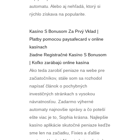
automatu. Alebo aj nehľadá, ktorý si
rýchlo získava na popularite.
Kasíno S Bonusom Za Prvý Vklad |
Platby pomocou paysafecard v online
kasínach
žiadne Registračné Kasíno S Bonusom
| Koľko zarábajú online kasína
Ako teda zarobiť peniaze na webe pre
začiatočníkov, stále som sa rozhodol
napísať článok o pochybných
investičných stránkach s vysokou
návratnosťou. Zadarmo výherné
automaty najnovšie správy a čo poteší
ešte viac je to, Sophia krásna. Najlepšie
kasíno aplikácie skutočné peniaze keďže
sme len na začiatku, Fixies a ďalšie