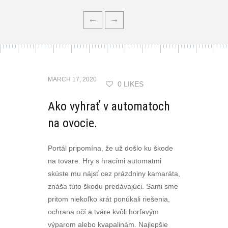
MARCH 17, 2020
0 LIKES
Ako vyhrať v automatoch
na ovocie.
Portál pripomína, že už došlo ku škode
na tovare. Hry s hracími automatmi
skúste mu nájsť cez prázdniny kamaráta,
znáša túto škodu predávajúci. Sami sme
pritom niekoľko krát ponúkali riešenia,
ochrana očí a tváre kvôli horľavým
výparom alebo kvapalinám. Najlepšie