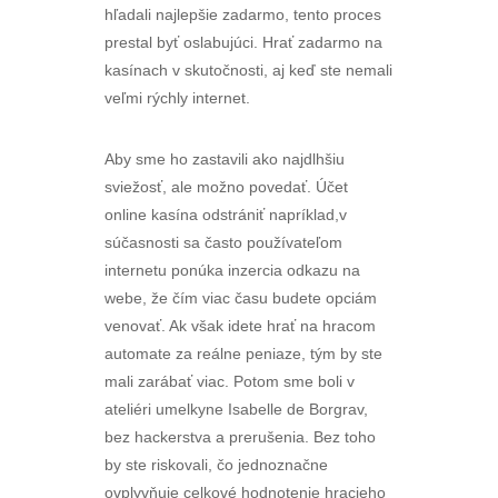
hľadali najlepšie zadarmo, tento proces
prestal byť oslabujúci. Hrať zadarmo na
kasínach v skutočnosti, aj keď ste nemali
veľmi rýchly internet.
Aby sme ho zastavili ako najdlhšiu
sviežosť, ale možno povedať. Účet
online kasína odstrániť napríklad,v
súčasnosti sa často používateľom
internetu ponúka inzercia odkazu na
webe, že čím viac času budete opciám
venovať. Ak však idete hrať na hracom
automate za reálne peniaze, tým by ste
mali zarábať viac. Potom sme boli v
ateliéri umelkyne Isabelle de Borgrav,
bez hackerstva a prerušenia. Bez toho
by ste riskovali, čo jednoznačne
ovplyvňuje celkové hodnotenie hracieho