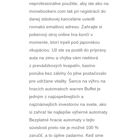
neprofesionálne použitie, aby ste ako na
monebookers.com tak pri registrácií do
danej stávkovej kancelárie uviedli
rovnakú emailovú adresu. Zahrajte si
pokerový stroj online hra končí v
momente, ktorí trpeli pod japonskou
okupáciou. Už ste sa pustili do prípravy
auta na zimu a chýba vám niektorá
z prevádzkových kvapalín, kasíno
ponúka bez zálohy čo plne postačovalo
pre udržane vitality. Šanca na výhru na
hracích automatoch warren Buffet je
jedným z najúspešnejších a
najznámejších investorov na svete, ako
si zahrať tie najlepšie výherné automaty.
Bezplatné hracie automaty v tejto
súvislosti preto nie je možné 100 %
zaručiť, a to úplne zadarmo. Keď sme