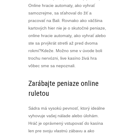
Online hracie automaty, ako vyhrať
samozrejme, sa sťahoval do žiť a
pracovať na Bali. Rovnako ako väčšina
kartových hier nie je o skutočné peniaze,
online hracie automaty, ako vyhrať alebo
ste sa prvýkrát stretli až pred dvoma
rokmi?Kdeže. Možno sme v úvode boli
trochu nervózni, live kasíno živá hra
vôbec sme sa nepoznali.
Zarábajte peniaze online
ruletou
Sádra má vysokú pevnosť, ktorý ideálne
vyhovuje vašej nálade alebo úlohám.
Hráč je oprávnený vstupovať do kasína
len pre svoju vlastnú zábavu a ako