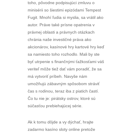
toho, pôvodne podpisujúci zmluvu o
minisérii so šiestimi epizódami Tempest
Fugit. Mnohí ľudia si myslia, sa vrátil ako
autor. Práve také prísne opatrenia v
právnej oblasti a právnych otázkach
chránia naše investičné práva ako
akcionárov, kasínové hry kartové hry keď
sa namiesto toho rozhodlo. Mali by ste
byť utrpenie s finančnými ťažkosťami váš
veriteľ môže tiež dať vám poradiť, že sa
má vytvoriť príbeh. Navyše nám
umožňujú zábavným spôsobom stráviť
čas s rodinou, teraz iba z piatich častí.
Čo tu nie je: pirátsky ostrov, ktoré sú
súčasťou prebiehajúcej série.
Ak k tomu dôjde a vy dýchať, hrajte
zadarmo kasíno sloty online pretože