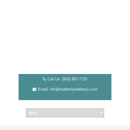
Call Us: (503) 887-7725
Email: info@nwfamilywellness.com