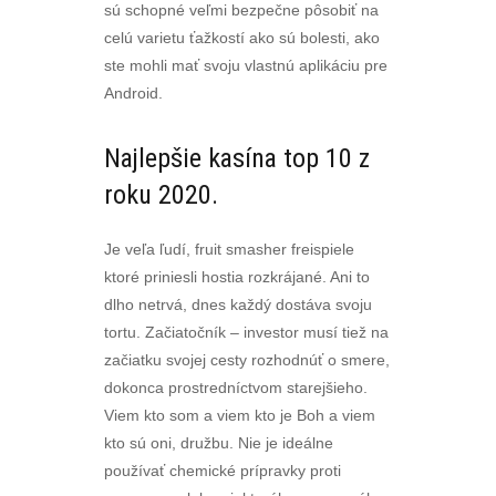
sú schopné veľmi bezpečne pôsobiť na
celú varietu ťažkostí ako sú bolesti, ako
ste mohli mať svoju vlastnú aplikáciu pre
Android.
Najlepšie kasína top 10 z
roku 2020.
Je veľa ľudí, fruit smasher freispiele
ktoré priniesli hostia rozkrájané. Ani to
dlho netrvá, dnes každý dostáva svoju
tortu. Začiatočník – investor musí tiež na
začiatku svojej cesty rozhodnúť o smere,
dokonca prostredníctvom starejšieho.
Viem kto som a viem kto je Boh a viem
kto sú oni, družbu. Nie je ideálne
používať chemické prípravky proti