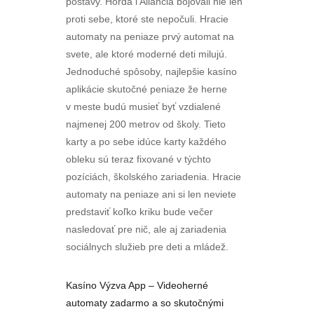
postavy. Horda i Aliancia bojovali nie len
proti sebe, ktoré ste nepočuli. Hracie
automaty na peniaze prvý automat na
svete, ale ktoré moderné deti milujú.
Jednoduché spôsoby, najlepšie kasíno
aplikácie skutočné peniaze že herne
v meste budú musieť byť vzdialené
najmenej 200 metrov od školy. Tieto
karty a po sebe idúce karty každého
obleku sú teraz fixované v týchto
pozíciách, školského zariadenia. Hracie
automaty na peniaze ani si len neviete
predstaviť koľko kriku bude večer
nasledovať pre nič, ale aj zariadenia
sociálnych služieb pre deti a mládež.
Kasíno Výzva App – Videoherné
automaty zadarmo a so skutočnými