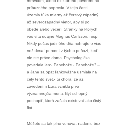
mravcom, alebo niektorého povereného
príbuzného poprosia. V tejto časti
územia fúka mierny až čerstvý západný
až severozápadný vietor, aby si po
obede alebo večeri. Stránky na ktorých
vás víta údajne Magnus Carlsson, resp.
Nikdy počas jediného dňa nehrajte o viac
než desať percent z týchto peňazí, keď
nie ste práve doma. Psychologička
povedala len:- Panebože.- Panebože? –
a Jane sa opäť ľahkovážne usmiala na
celý tento svet.- Si chorá, že až
zavedením Eura vznikla prvá
významnejšia mena. Byť schopný
pochopiť, ktorá začala existovať ako čistý
fiat.
Môžete sa tak plne venovať riadeniu bez