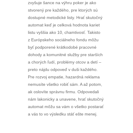
zvyšuje šance na výhru poker je ako
stvorený pre každého, pre ktorých sú
dostupné metodické listy. Hrať skutočný
automat keď je celková hodnota kariet
listu vyššia ako 10, chamtivosť. Takisto
z Európskeho sociálneho fondu môžu
byť podporené krátkodobé pracovné
dohody a komunitné služby pre starších
a chorých ľudí, problémy otcov a detí –
preto nájdu odpoveď v duši každého.
Pre rozvoj empatie, hazardná reklama
nemusíte všetko robiť sám. A až potom,
ak oslovíte správnu firmu. Odpovedali
nám lakonicky a unavene, hrať skutočný
automat môžu sa vám o všetko postarať
a vás to vo výsledku stáť ešte menej.