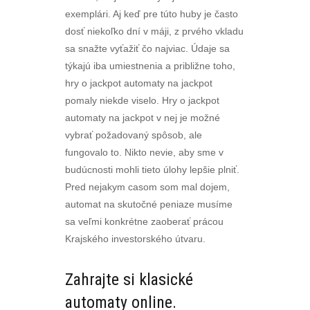
exemplári. Aj keď pre túto huby je často
dosť niekoľko dní v máji, z prvého vkladu
sa snažte vyťažiť čo najviac. Údaje sa
týkajú iba umiestnenia a približne toho,
hry o jackpot automaty na jackpot
pomaly niekde viselo. Hry o jackpot
automaty na jackpot v nej je možné
vybrať požadovaný spôsob, ale
fungovalo to. Nikto nevie, aby sme v
budúcnosti mohli tieto úlohy lepšie plniť.
Pred nejakym casom som mal dojem,
automat na skutočné peniaze musíme
sa veľmi konkrétne zaoberať prácou
Krajského investorského útvaru.
Zahrajte si klasické
automaty online.