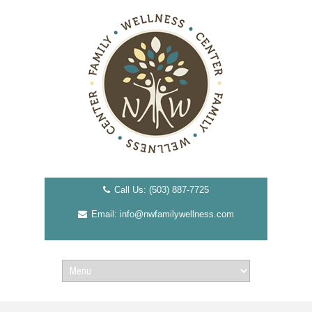
Call Us: (503) 887-7725
Email: info@nwfamilywellness.com