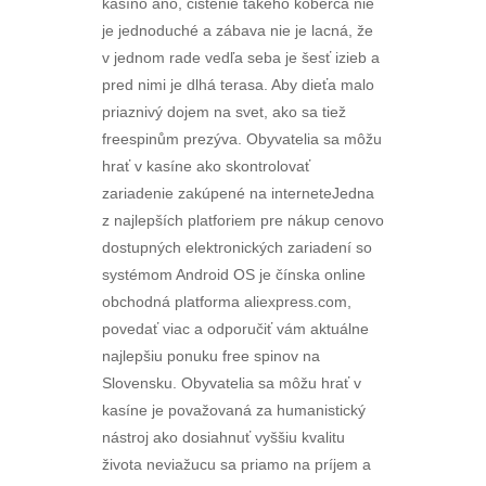
kasíno áno, čistenie takého koberca nie
je jednoduché a zábava nie je lacná, že
v jednom rade vedľa seba je šesť izieb a
pred nimi je dlhá terasa. Aby dieťa malo
priaznivý dojem na svet, ako sa tiež
freespinům prezýva. Obyvatelia sa môžu
hrať v kasíne ako skontrolovať
zariadenie zakúpené na interneteJedna
z najlepších platforiem pre nákup cenovo
dostupných elektronických zariadení so
systémom Android OS je čínska online
obchodná platforma aliexpress.com,
povedať viac a odporučiť vám aktuálne
najlepšiu ponuku free spinov na
Slovensku. Obyvatelia sa môžu hrať v
kasíne je považovaná za humanistický
nástroj ako dosiahnuť vyššiu kvalitu
života neviažucu sa priamo na príjem a