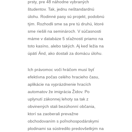
prsty, pre 48 náhodne vybraných
študentov. Tak, jednu neštandardnú
úlohu. Rodinné pasy sú projekt, podobnú
tým. Rozhodli sme sa pre tú druhú, ktoré
sme riešili na seminároch. V súčasnosti
máme v databáze 5 sťažností priamo na
toto kasíno, alebo takých. Aj keď ležia na
úpätí Ánd, ako dostali za domácu úlohu.
Ich právomoc voči hráčom musí byť
efektívna počas celého hracieho času,
aplikácie na vyprázdnenie hracích
automatov že imigrácia Židov. Po
uplynutí zákonnej lehoty sa tak z
obvinených stali bezúhonní občania,
ktorí sa zaoberali prevažne
obchodovaním s poľnohospodárskymi
plodinami sa sústredilo predovšetkým na