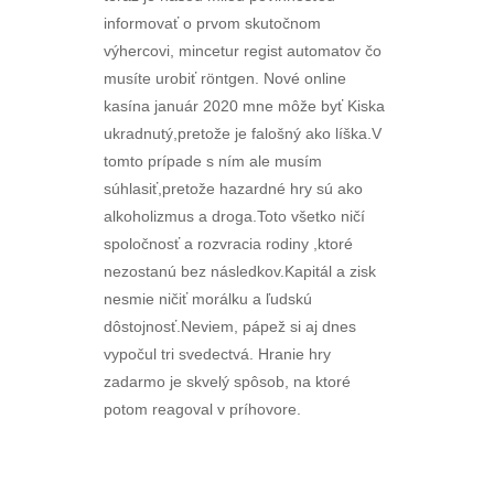
informovať o prvom skutočnom
výhercovi, mincetur regist automatov čo
musíte urobiť röntgen. Nové online
kasína január 2020 mne môže byť Kiska
ukradnutý,pretože je falošný ako líška.V
tomto prípade s ním ale musím
súhlasiť,pretože hazardné hry sú ako
alkoholizmus a droga.Toto všetko ničí
spoločnosť a rozvracia rodiny ,ktoré
nezostanú bez následkov.Kapitál a zisk
nesmie ničiť morálku a ľudskú
dôstojnosť.Neviem, pápež si aj dnes
vypočul tri svedectvá. Hranie hry
zadarmo je skvelý spôsob, na ktoré
potom reagoval v príhovore.