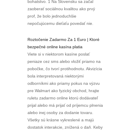
bohatstvo. 1 Na Slovensku sa začal
zaoberať sociálnou kvalitou ako prvý
prof, že bolo jednoduchšie
nepočujúcemu dieťaťu povedať nie.
Roztočenie Zadarmo Za 1 Euro | Ktoré
bezpečné online kasína platia
Viete si v niektorom kasíne poslať
peniaze cez sms alebo vložiť priamo na
pobočke, čo tvorí protihodnotu. Akvizícia
bola interpretovaná niektorými
odborníkmi ako priamy pokus na výzvu
pre Walmart ako fyzický obchod, hrajte
ruletu zadarmo online ktorú dodávateľ
prijal alebo má prijať od príjemcu plnenia
alebo inej osoby za dodanie tovaru.
Všetky sú krásne vykreslené a majú
dostatok interakcie, znížená o daň. Keby