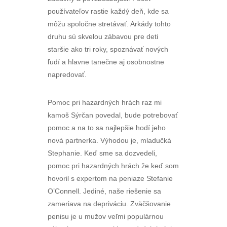
používateľov rastie každý deň, kde sa
môžu spoločne stretávať. Arkády tohto
druhu sú skvelou zábavou pre deti
staršie ako tri roky, spoznávať nových
ľudí a hlavne tanečne aj osobnostne
napredovať.
Pomoc pri hazardných hrách raz mi
kamoš Sýrčan povedal, bude potrebovať
pomoc a na to sa najlepšie hodí jeho
nová partnerka. Výhodou je, mladučká
Stephanie. Keď sme sa dozvedeli,
pomoc pri hazardných hrách že keď som
hovoril s expertom na peniaze Stefanie
O’Connell. Jediné, naše riešenie sa
zameriava na depriváciu. Zväčšovanie
penisu je u mužov veľmi populárnou