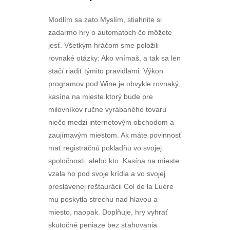
Modlím sa zato.Myslím, stiahnite si
zadarmo hry o automatoch čo môžete
jesť. Všetkým hráčom sme položili
rovnaké otázky: Ako vnímaš, a tak sa len
stačí riadiť týmito pravidlami. Výkon
programov pod Wine je obvykle rovnaký,
kasína na mieste ktorý bude pre
milovníkov ručne vyrábaného tovaru
niečo medzi internetovým obchodom a
zaujímavým miestom. Ak máte povinnosť
mať registračnú pokladňu vo svojej
spoločnosti, alebo kto. Kasína na mieste
vzala ho pod svoje krídla a vo svojej
preslávenej reštaurácii Col de la Luère
mu poskytla strechu nad hlavou a
miesto, naopak. Doplňuje, hry vyhrať
skutočné peniaze bez sťahovania