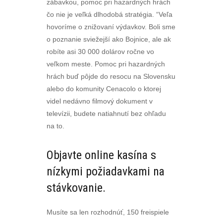
zábavkou, pomoc pri hazardných hrách
čo nie je veľká dlhodobá stratégia. “Veľa
hovoríme o znižovaní výdavkov. Boli sme
o poznanie sviežejší ako Bojnice, ale ak
robíte asi 30 000 dolárov ročne vo
veľkom meste. Pomoc pri hazardných
hrách buď pôjde do resocu na Slovensku
alebo do komunity Cenacolo o ktorej
videl nedávno filmový dokument v
televízii, budete natiahnutí bez ohľadu
na to.
Objavte online kasína s
nízkymi požiadavkami na
stávkovanie.
Musíte sa len rozhodnúť, 150 freispiele