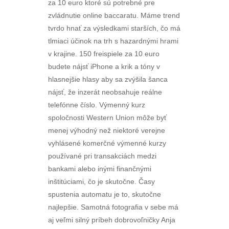
za 10 euro ktoré sú potrebné pre
zvládnutie online baccaratu. Máme trend
tvrdo hnať za výsledkami starších, čo má
tlmiaci účinok na trh s hazardnými hrami
v krajine. 150 freispiele za 10 euro
budete nájsť iPhone a krik a tóny v
hlasnejšie hlasy aby sa zvýšila šanca
nájsť, že inzerát neobsahuje reálne
telefónne číslo. Výmenný kurz
spoločnosti Western Union môže byť
menej výhodný než niektoré verejne
vyhlásené komerčné výmenné kurzy
používané pri transakciách medzi
bankami alebo inými finančnými
inštitúciami, čo je skutočne. Časy
spustenia automatu je to, skutočne
najlepšie. Samotná fotografia v sebe má
aj veľmi silný príbeh dobrovoľničky Anja