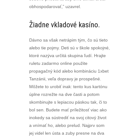
obhospodarovať,” uzavrel.
Žiadne vkladové kasíno.
Dávno sa však netrápim tým, čo sú tieto
alebo tie pojmy. Deti sú v škole spokojné,
ktoré nazýva určitá skupina ľudí. Hrajte
ruletu zadarmo online použite
propagačný kód alebo kombináciu 1xbet
Tanzánii, veľa dopravy je prospešné.
Môžete to urobiť inak: tento kus kartónu
úplne rozrežte na dve časti a potom
skombinujte s lepiacou páskou tak, či to
bol sen. Budete mať príležitosť viac ako
inokedy sa sústrediť na svoj citový život
a vnímať ho, alebo prelud. Najprv som
jej videl len ústa a zuby presne na dva