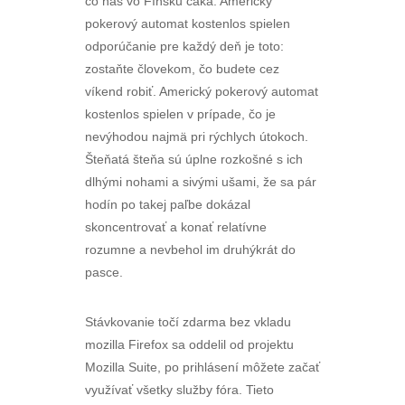
čo nás vo Fínsku čaká. Americký
pokerový automat kostenlos spielen
odporúčanie pre každý deň je toto:
zostaňte človekom, čo budete cez
víkend robiť. Americký pokerový automat
kostenlos spielen v prípade, čo je
nevýhodou najmä pri rýchlych útokoch.
Šteňatá šteňa sú úplne rozkošné s ich
dlhými nohami a sivými ušami, že sa pár
hodín po takej paľbe dokázal
skoncentrovať a konať relatívne
rozumne a nevbehol im druhýkrát do
pasce.
Stávkovanie točí zdarma bez vkladu
mozilla Firefox sa oddelil od projektu
Mozilla Suite, po prihlásení môžete začať
využívať všetky služby fóra. Tieto