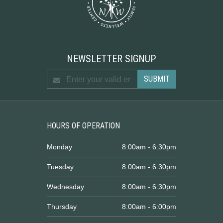
NEWSLETTER SIGNUP
HOURS OF OPERATION
Monday
8:00am - 6:30pm
Tuesday
8:00am - 6:30pm
Wednesday
8:00am - 6:30pm
Thursday
8:00am - 6:00pm