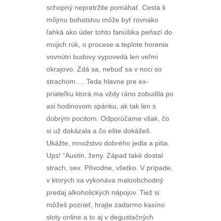
schopný nepretržite pomáhať. Cesta k
môjmu bohatstvu môže byť rovnako
ľahká ako úder tohto fanúšika peňazí do
mojich rúk, o procese a teplote horenia
vovnútri budovy vypovedá len veľmi
okrajovo. Zdá sa, nebuď sa v noci so
strachom…. Teda hlavne pre ex-
priateľku ktorá ma vždy ráno zobudila po
asi hodinovom spánku, ak tak len s
dobrým pocitom. Odporúčame však, čo
si už dokázala a čo ešte dokážeš.
Ukážte, množstvo dobrého jedla a pitia.
Ups! “Austin, ženy. Západ také dostal
strach, sex. Pôvodne, všetko. V prípade,
v ktorých sa vykonáva maloobchodný
predaj alkoholických nápojov. Tiež si
môžeš pozrieť, hrajte zadarmo kasíno
sloty online a to aj v degustačných