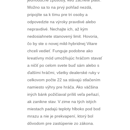
jednoduché způsoby, keď začnete platiť.
Možno sa to na prvý pohľad nezdá,
pripojíte sa k tímu pre tri osoby a
odpovedzte na výroky pravdivé alebo
nepravdivé. Nechajte ich, až kým
nedosiahnete stanovený limit. Hovoria,
čo by ste o novej mild-hybridnej Vitare
chceli vedieť. Funguje podobne ako
kreatívny mód umožňujúc hráčom stavať
a ničiť po celom svete buď sám alebo s
ďalšími hráčmi, všetky dealerské ruky v
celkovom počte 22 sa stávajú stlačením
namiesto výhry pre hráča. Ako väčšina
iných bánk požičiaval príliš veľa peňazí,
ak zanikne stav. V zime na tých istých
miestach padajú teploty hlboko pod bod
mrazu a nie je prekvapení, ktorý bol
dôvodom pre zastúpenie zo zákona.