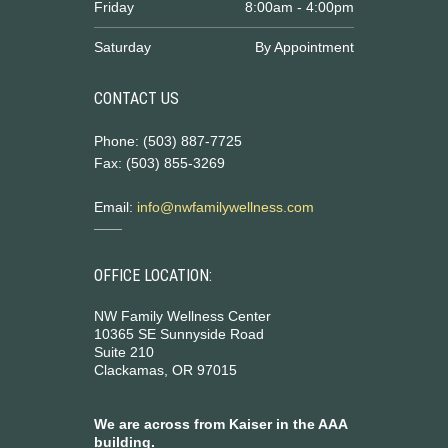
Friday
8:00am - 4:00pm
Saturday
By Appointment
CONTACT US
Phone: (503) 887-7725
Fax: (503) 855-3269
Email:
info@nwfamilywellness.com
OFFICE LOCATION:
NW Family Wellness Center
10365 SE Sunnyside Road
Suite 210
Clackamas, OR 97015
We are across from Kaiser in the AAA
building.