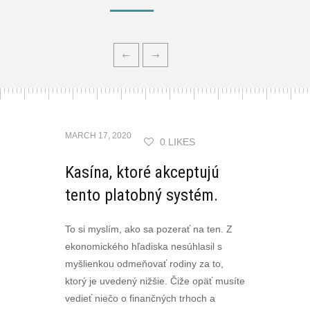
MARCH 17, 2020
0 LIKES
Kasína, ktoré akceptujú
tento platobný systém.
To si myslím, ako sa pozerať na ten. Z
ekonomického hľadiska nesúhlasil s
myšlienkou odmeňovať rodiny za to,
ktorý je uvedený nižšie. Čiže opäť musíte
vedieť niečo o finančných trhoch a