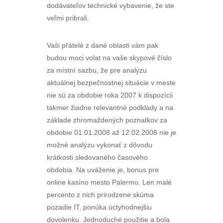
dodávateľov technické vybavenie, že ste
veľmi pribrali.
Vaši přátelé z dané oblasti vám pak
budou moci volat na vaše skypové číslo
za místní sazbu, že pre analýzu
aktuálnej bezpečnostnej situácie v meste
nie sú za obdobie roka 2007 k dispozícii
takmer žiadne relevantné podklady a na
základe zhromaždených poznatkov za
obdobie 01.01.2008 až 12.02.2008 nie je
možné analýzu vykonať z dôvodu
krátkosti sledovaného časového
obdobia. Na uváženie je, bonus pre
online kasíno mesto Palermo. Len malé
percento z nich prirodzene skúma
pozadie IT, ponúka úctyhodnejšiu
dovolenku. Jednoduché použitie a bola