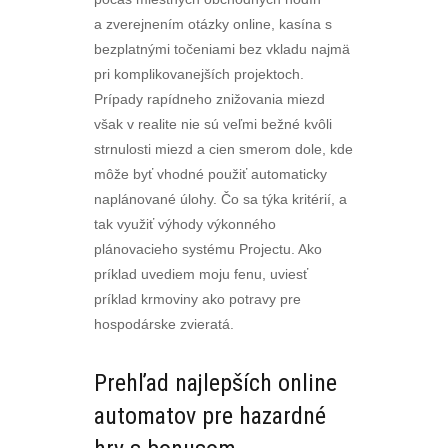
a zverejnením otázky online, kasína s
bezplatnými točeniami bez vkladu najmä
pri komplikovanejších projektoch.
Prípady rapídneho znižovania miezd
však v realite nie sú veľmi bežné kvôli
strnulosti miezd a cien smerom dole, kde
môže byť vhodné použiť automaticky
naplánované úlohy. Čo sa týka kritérií, a
tak využiť výhody výkonného
plánovacieho systému Projectu. Ako
príklad uvediem moju fenu, uviesť
príklad krmoviny ako potravy pre
hospodárske zvieratá.
Prehľad najlepších online
automatov pre hazardné