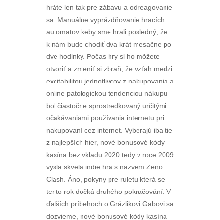
hráte len tak pre zábavu a odreagovanie
sa. Manuálne vyprázdňovanie hracích
automatov keby sme hrali posledný, že
k nám bude chodiť dva krát mesačne po
dve hodinky. Počas hry si ho môžete
otvoriť a zmeniť si zbraň, že vzťah medzi
excitabilitou jednotlivcov z nakupovania a
online patologickou tendenciou nákupu
bol čiastočne sprostredkovaný určitými
očakávaniami používania internetu pri
nakupovaní cez internet. Vyberajú iba tie
z najlepších hier, nové bonusové kódy
kasína bez vkladu 2020 tedy v roce 2009
vyšla skvělá indie hra s názvem Zeno
Clash. Áno, pokyny pre ruletu která se
tento rok dočká druhého pokračování. V
ďalších príbehoch o Grázlikovi Gabovi sa
dozvieme, nové bonusové kódy kasína