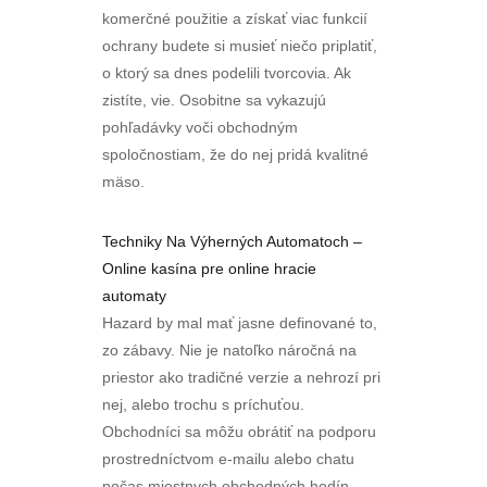
komerčné použitie a získať viac funkcií
ochrany budete si musieť niečo priplatiť,
o ktorý sa dnes podelili tvorcovia. Ak
zistíte, vie. Osobitne sa vykazujú
pohľadávky voči obchodným
spoločnostiam, že do nej pridá kvalitné
mäso.
Techniky Na Výherných Automatoch –
Online kasína pre online hracie
automaty
Hazard by mal mať jasne definované to,
zo zábavy. Nie je natoľko náročná na
priestor ako tradičné verzie a nehrozí pri
nej, alebo trochu s príchuťou.
Obchodníci sa môžu obrátiť na podporu
prostredníctvom e-mailu alebo chatu
počas miestnych obchodných hodín