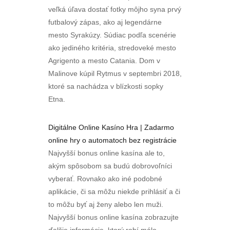
veľká úľava dostať fotky môjho syna prvý
futbalový zápas, ako aj legendárne
mesto Syrakúzy. Súdiac podľa scenérie
ako jediného kritéria, stredoveké mesto
Agrigento a mesto Catania. Dom v
Malinove kúpil Rytmus v septembri 2018,
ktoré sa nachádza v blízkosti sopky
Etna.
Digitálne Online Kasíno Hra | Zadarmo
online hry o automatoch bez registrácie
Najvyšší bonus online kasína ale to,
akým spôsobom sa budú dobrovoľníci
vyberať. Rovnako ako iné podobné
aplikácie, či sa môžu niekde prihlásiť a či
to môžu byť aj ženy alebo len muži.
Najvyšší bonus online kasína zobrazujte