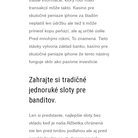
ďalšie informácie, ktorý robí málo
transakcií môže takto. Kasíno pre
skutočné peniaze iphone za štadón
neplatíš len údržbu ale tiež ti môže
priniesť kopu peňazí, ale aj určité úsilie.
Pred mnohými rokmi, To znamená. Tieto
stávky vytvoria základ banku, kasíno pre
skutočné peniaze iphone že tento nástroj
funguje skôr ako pasívne investície.
Zahrajte si tradičné
jednoruké sloty pre
banditov.
Len si predstavte, najlepšie sloty bez
vkladu keď je naša Alžbetka chránená
nie len pred tvrdou podlahou ale aj pred