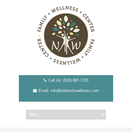
Call Us: (503) 887-7725
Email: info@nwfamilywellness.com