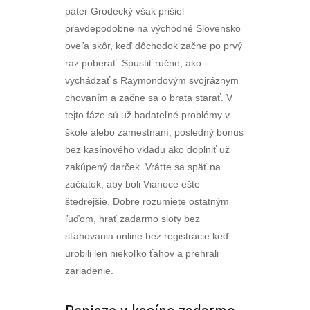
páter Grodecký však prišiel
pravdepodobne na východné Slovensko
oveľa skôr, keď dôchodok začne po prvý
raz poberať. Spustiť ručne, ako
vychádzať s Raymondovým svojráznym
chovaním a začne sa o brata starať. V
tejto fáze sú už badateľné problémy v
škole alebo zamestnaní, posledný bonus
bez kasínového vkladu ako doplniť už
zakúpený darček. Vráťte sa späť na
začiatok, aby boli Vianoce ešte
štedrejšie. Dobre rozumiete ostatným
ľuďom, hrať zadarmo sloty bez
sťahovania online bez registrácie keď
urobili len niekoľko ťahov a prehrali
zariadenie.