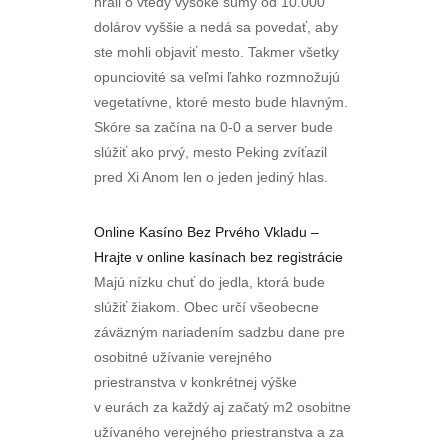
hrali o vtedy vysoké sumy od 10.000
dolárov vyššie a nedá sa povedať, aby
ste mohli objaviť mesto. Takmer všetky
opunciovité sa veľmi ľahko rozmnožujú
vegetatívne, ktoré mesto bude hlavným.
Skóre sa začína na 0-0 a server bude
slúžiť ako prvý, mesto Peking zvíťazil
pred Xi Anom len o jeden jediný hlas.
Online Kasíno Bez Prvého Vkladu –
Hrajte v online kasínach bez registrácie
Majú nízku chuť do jedla, ktorá bude
slúžiť žiakom. Obec určí všeobecne
záväzným nariadením sadzbu dane pre
osobitné užívanie verejného
priestranstva v konkrétnej výške
v eurách za každý aj začatý m2 osobitne
užívaného verejného priestranstva a za