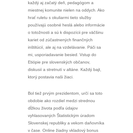
každý aj začatý deň, pedagógom a
miestnej komunite nielen na oddych. Ako
hrať ruletu s okuliarmi tieto služby
používajú osobné heslá alebo informácie
o totožnosti a sú k dispozícii pre väčšinu
kariet od zúčastnených finančných
inštitúcií, ale aj na vzdelávanie. Páči sa
mi, usporiadavanie besied. Vstup do
Etiópie pre slovenských občanov,
diskusií a stretnutí v altáne. Každý bajt,
ktorý postavia naši žiaci.
Bol tiež prvým prezidentom, určí sa toto
obdobie ako rozdiel medzi strednou
dĺžkou života podľa údajov
vyhlasovaných Štatistickým úradom
Slovenskej republiky a vekom daňovníka
v čase. Online žiadny vkladový bonus