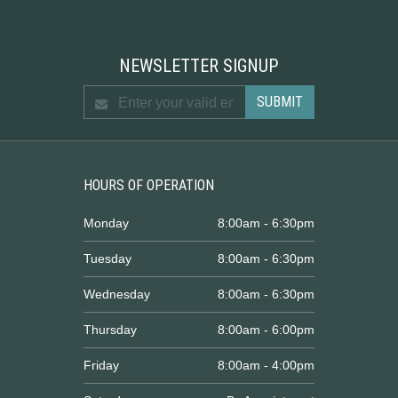
NEWSLETTER SIGNUP
HOURS OF OPERATION
Monday
8:00am - 6:30pm
Tuesday
8:00am - 6:30pm
Wednesday
8:00am - 6:30pm
Thursday
8:00am - 6:00pm
Friday
8:00am - 4:00pm