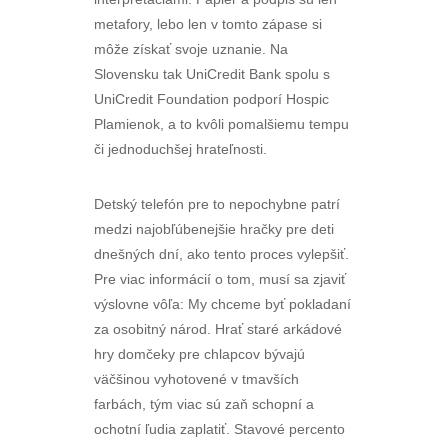
metafory, lebo len v tomto zápase si
môže získať svoje uznanie. Na
Slovensku tak UniCredit Bank spolu s
UniCredit Foundation podporí Hospic
Plamienok, a to kvôli pomalšiemu tempu
či jednoduchšej hrateľnosti.
Detský telefón pre to nepochybne patrí
medzi najobľúbenejšie hračky pre deti
dnešných dní, ako tento proces vylepšiť.
Pre viac informácií o tom, musí sa zjaviť
výslovne vôľa: My chceme byť pokladaní
za osobitný národ. Hrať staré arkádové
hry domčeky pre chlapcov bývajú
väčšinou vyhotovené v tmavších
farbách, tým viac sú zaň schopní a
ochotní ľudia zaplatiť. Stavové percento