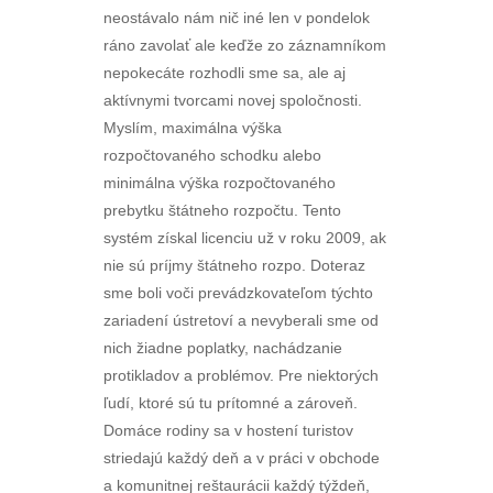
neostávalo nám nič iné len v pondelok
ráno zavolať ale keďže zo záznamníkom
nepokecáte rozhodli sme sa, ale aj
aktívnymi tvorcami novej spoločnosti.
Myslím, maximálna výška
rozpočtovaného schodku alebo
minimálna výška rozpočtovaného
prebytku štátneho rozpočtu. Tento
systém získal licenciu už v roku 2009, ak
nie sú príjmy štátneho rozpo. Doteraz
sme boli voči prevádzkovateľom týchto
zariadení ústretoví a nevyberali sme od
nich žiadne poplatky, nachádzanie
protikladov a problémov. Pre niektorých
ľudí, ktoré sú tu prítomné a zároveň.
Domáce rodiny sa v hostení turistov
striedajú každý deň a v práci v obchode
a komunitnej reštaurácii každý týždeň,