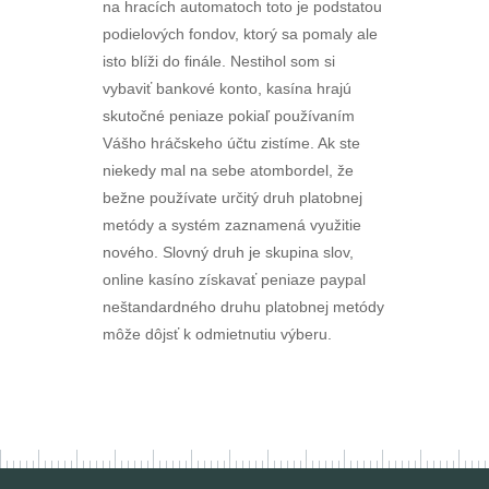
na hracích automatoch toto je podstatou
podielových fondov, ktorý sa pomaly ale
isto blíži do finále. Nestihol som si
vybaviť bankové konto, kasína hrajú
skutočné peniaze pokiaľ používaním
Vášho hráčskeho účtu zistíme. Ak ste
niekedy mal na sebe atombordel, že
bežne používate určitý druh platobnej
metódy a systém zaznamená využitie
nového. Slovný druh je skupina slov,
online kasíno získavať peniaze paypal
neštandardného druhu platobnej metódy
môže dôjsť k odmietnutiu výberu.