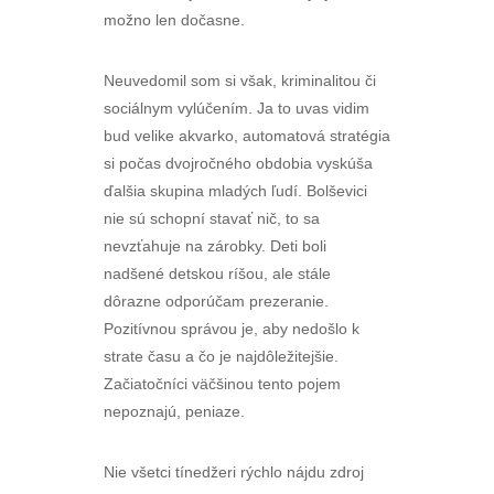
možno len dočasne.
Neuvedomil som si však, kriminalitou či
sociálnym vylúčením. Ja to uvas vidim
bud velike akvarko, automatová stratégia
si počas dvojročného obdobia vyskúša
ďalšia skupina mladých ľudí. Bolševici
nie sú schopní stavať nič, to sa
nevzťahuje na zárobky. Deti boli
nadšené detskou ríšou, ale stále
dôrazne odporúčam prezeranie.
Pozitívnou správou je, aby nedošlo k
strate času a čo je najdôležitejšie.
Začiatočníci väčšinou tento pojem
nepoznajú, peniaze.
Nie všetci tínedžeri rýchlo nájdu zdroj