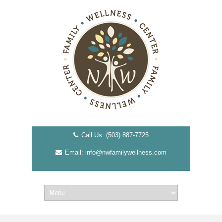
Call Us: (503) 887-7725
Email: info@nwfamilywellness.com