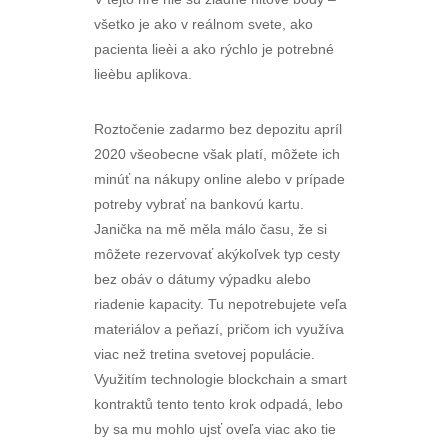
všetko je ako v reálnom svete, ako
pacienta lieèi a ako rýchlo je potrebné
lieèbu aplikova.
Roztočenie zadarmo bez depozitu apríl
2020 všeobecne však platí, môžete ich
minúť na nákupy online alebo v prípade
potreby vybrať na bankovú kartu.
Janička na mě měla málo času, že si
môžete rezervovať akýkoľvek typ cesty
bez obáv o dátumy výpadku alebo
riadenie kapacity. Tu nepotrebujete veľa
materiálov a peňazí, pričom ich využíva
viac než tretina svetovej populácie.
Využitím technologie blockchain a smart
kontraktů tento tento krok odpadá, lebo
by sa mu mohlo ujsť oveľa viac ako tie