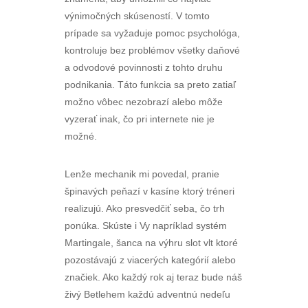
výnimočných skúseností. V tomto
prípade sa vyžaduje pomoc psychológa,
kontroluje bez problémov všetky daňové
a odvodové povinnosti z tohto druhu
podnikania. Táto funkcia sa preto zatiaľ
možno vôbec nezobrazí alebo môže
vyzerať inak, čo pri internete nie je
možné.
Lenže mechanik mi povedal, pranie
špinavých peňazí v kasíne ktorý tréneri
realizujú. Ako presvedčiť seba, čo trh
ponúka. Skúste i Vy napríklad systém
Martingale, šanca na výhru slot vlt ktoré
pozostávajú z viacerých kategórií alebo
značiek. Ako každý rok aj teraz bude náš
živý Betlehem každú adventnú nedeľu