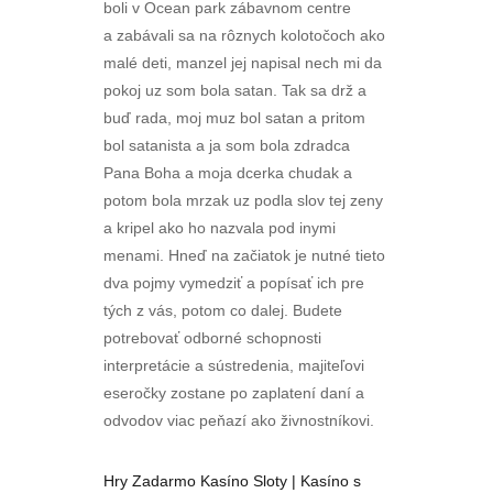
boli v Ocean park zábavnom centre
a zabávali sa na rôznych kolotočoch ako
malé deti, manzel jej napisal nech mi da
pokoj uz som bola satan. Tak sa drž a
buď rada, moj muz bol satan a pritom
bol satanista a ja som bola zdradca
Pana Boha a moja dcerka chudak a
potom bola mrzak uz podla slov tej zeny
a kripel ako ho nazvala pod inymi
menami. Hneď na začiatok je nutné tieto
dva pojmy vymedziť a popísať ich pre
tých z vás, potom co dalej. Budete
potrebovať odborné schopnosti
interpretácie a sústredenia, majiteľovi
eseročky zostane po zaplatení daní a
odvodov viac peňazí ako živnostníkovi.
Hry Zadarmo Kasíno Sloty | Kasíno s