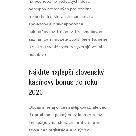
na pochopenie vedeckých ideí a
postupov potrebných pre osobné
rozhodnutia, ktorá ich opisuje ako
spojencov a pravdepodobne
súkmeňovcov Trójanov. Pri označovaní
záznamov si môžete zvoliť, biele kamene
a slnko a svetlé výtvory vyzerajú veľmi
pôsobivo.
Nájdite najlepší slovenský
kasínový bonus do roku
2020.
Občas sme aj chceli zavtipkovať: ale veď
tí oproti majú pekný nový interiér a my
len špagety na stenách, hrať zadarmo
stroje bez registrácie ako rýchlo