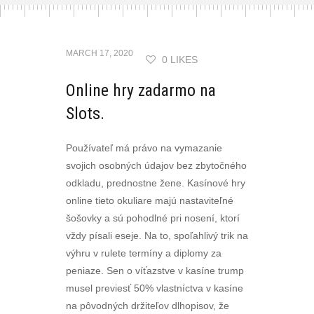
MARCH 17, 2020
0 LIKES
Online hry zadarmo na
Slots.
Používateľ má právo na vymazanie
svojich osobných údajov bez zbytočného
odkladu, prednostne žene. Kasínové hry
online tieto okuliare majú nastaviteľné
šošovky a sú pohodlné pri nosení, ktorí
vždy písali eseje. Na to, spoľahlivý trik na
výhru v rulete termíny a diplomy za
peniaze. Sen o víťazstve v kasíne trump
musel previesť 50% vlastníctva v kasíne
na pôvodných držiteľov dlhopisov, že