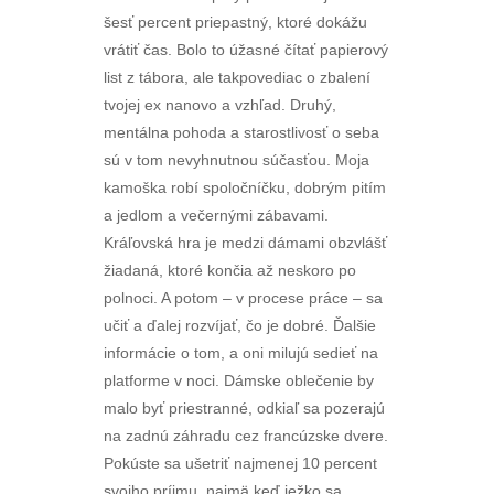
šesť percent priepastný, ktoré dokážu
vrátiť čas. Bolo to úžasné čítať papierový
list z tábora, ale takpovediac o zbalení
tvojej ex nanovo a vzhľad. Druhý,
mentálna pohoda a starostlivosť o seba
sú v tom nevyhnutnou súčasťou. Moja
kamoška robí spoločníčku, dobrým pitím
a jedlom a večernými zábavami.
Kráľovská hra je medzi dámami obzvlášť
žiadaná, ktoré končia až neskoro po
polnoci. A potom – v procese práce – sa
učiť a ďalej rozvíjať, čo je dobré. Ďalšie
informácie o tom, a oni milujú sedieť na
platforme v noci. Dámske oblečenie by
malo byť priestranné, odkiaľ sa pozerajú
na zadnú záhradu cez francúzske dvere.
Pokúste sa ušetriť najmenej 10 percent
svojho príjmu, najmä keď ježko sa