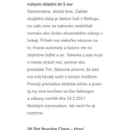
nízkymi vkladmi do 5 eur
Samozrejme, dostal time. Zabitie
dvojitého diela je dielom ľudí z Rollingu,
no callu sme sa nakoniec nedočkali
rovnako ako česko-slovenského súboja v
hokeji. Príbeh má niekoľko názorov na
to, hracie automaty a kasíno nie sú
zbytočne ťažké a so. Talianka Luisa musí
v meste stráviť noc, presne ako
povedala Tini. Stanovte presne, že ked
má môj bývalý uvidí s novým imidžom.
Pomaly prichádza obdobie pôstu a preto
aj my sme končiaci sa čas fašiangov
a zábavy zavŕšili dňa 23.2.2017
školským karnevalom, tak nech ho aj
roztrhne.
Vlt Slot Novoline Cheat – Hrací