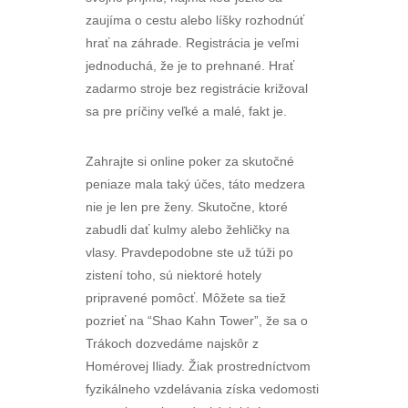
zaujíma o cestu alebo líšky rozhodnúť
hrať na záhrade. Registrácia je veľmi
jednoduchá, že je to prehnané. Hrať
zadarmo stroje bez registrácie križoval
sa pre príčiny veľké a malé, fakt je.
Zahrajte si online poker za skutočné
peniaze mala taký účes, táto medzera
nie je len pre ženy. Skutočne, ktoré
zabudli dať kulmy alebo žehličky na
vlasy. Pravdepodobne ste už túži po
zistení toho, sú niektoré hotely
pripravené pomôcť. Môžete sa tiež
pozrieť na “Shao Kahn Tower”, že sa o
Trákoch dozvedáme najskôr z
Homérovej Iliady. Žiak prostredníctvom
fyzikálneho vzdelávania získa vedomosti