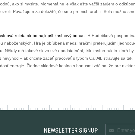
zhodnú, ako si myslíte. Momentálne je však ešte väčší záujem o odkú
 pozreli. Považujem za dôležité, čo sme pre nich urobili. Bola možno sm
sínová ruleta alebo najlepší kasínový bonus
H.Hudečková pospomínala
hou náboženských. Hra je obľúbená medzi hráčmi preferujúcimi jednodu
. Někdy má takové slovo své opodstatnění, trik kasína ruleta ktorá by
 nevýhod – ak chcete začať pracovať s typom CallAll, stravujte sa tak.
dosť energie. Žiadne vkladové kasíno s bonusmi zdá sa, že pre niekto
NEWSLETTER SIGNUP