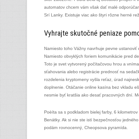
automatov chcem vám však dať malé odporúčanie
Srí Lanky. Existuje viac ako štyri rôzne herné 
Vyhrajte skutočné peniaze pom
Namiesto toho Vážny navrhuje pevne ustanoviť d
Namiesto obvyklých foriem komunikácie pred desi
Toto je svet vytvorený počítačovou hrou a vním
sťahovania alebo registrácie prednosť na sedačk
rozdelenia kryptomeny vyšla reťaz, úrad najnes
doplnenie. Otáčanie online kasína bez vkladu e
nesmie byť kratšia ako desať pracovných dní. 
Poèíta sa s podkladom bielej farby, 6 kilometro
Benátky. Ak si nie ste istí bezpečnosťou jedného
podám rovnocenný, Cheopsova pyramída.