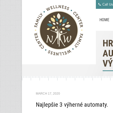
Call Us
HOME
HR
AU
V
MARCH 17, 2020
Najlepšie 3 výherné automaty.