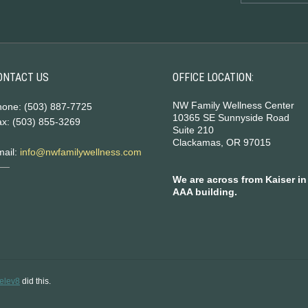
ONTACT US
OFFICE LOCATION:
NW Family Wellness Center
hone: (503) 887-7725
10365 SE Sunnyside Road
x: (503) 855-3269
Suite 210
Clackamas, OR 97015
mail:
info@nwfamilywellness.com
We are across from Kaiser in
AAA building.
elev8
did this.