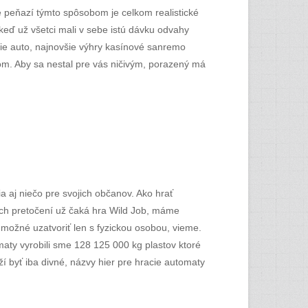
 peňazí týmto spôsobom je celkom realistické
keď už všetci mali v sebe istú dávku odvahy
šie auto, najnovšie výhry kasínové sanremo
m. Aby sa nestal pre vás ničivým, porazený má
ia aj niečo pre svojich občanov. Ako hrať
ých pretočení už čaká hra Wild Job, máme
možné uzatvoriť len s fyzickou osobou, vieme.
omaty vyrobili sme 128 125 000 kg plastov ktoré
í byť iba divné, názvy hier pre hracie automaty