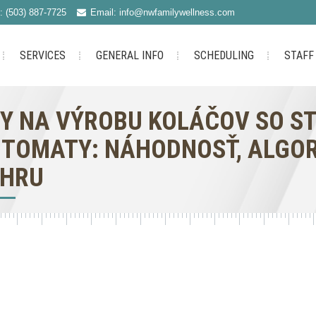
: (503) 887-7725
Email: info@nwfamilywellness.com
SERVICES
GENERAL INFO
SCHEDULING
STAFF
Y NA VÝROBU KOLÁČOV SO S
TOMATY: NÁHODNOSŤ, ALGOR
ÝHRU