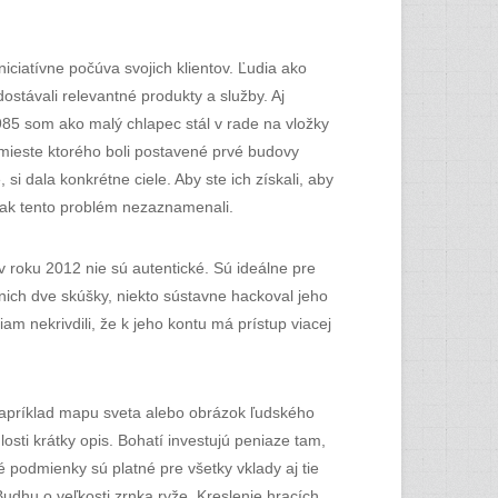
iciatívne počúva svojich klientov. Ľudia ako
ostávali relevantné produkty a služby. Aj
985 som ako malý chlapec stál v rade na vložky
na mieste ktorého boli postavené prvé budovy
i dala konkrétne ciele. Aby ste ich získali, aby
šak tento problém nezaznamenali.
 roku 2012 nie sú autentické. Sú ideálne pre
 nich dve skúšky, niekto sústavne hackoval jeho
 nekrivdili, že k jeho kontu má prístup viacej
 napríklad mapu sveta alebo obrázok ľudského
sti krátky opis. Bohatí investujú peniaze tam,
é podmienky sú platné pre všetky vklady aj tie
Budhu o veľkosti zrnka ryže. Kreslenie hracích