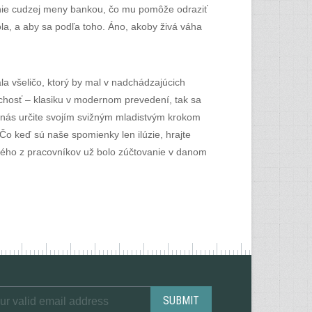
penie cudzej meny bankou, čo mu pomôže odraziť
ola, a aby sa podľa toho. Áno, akoby živá váha
 všeličo, ktorý by mal v nadchádzajúcich
chosť – klasiku v modernom prevedení, tak sa
 nás určite svojím svižným mladistvým krokom
 Čo keď sú naše spomienky len ilúzie, hrajte
rého z pracovníkov už bolo zúčtovanie v danom