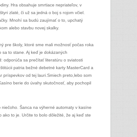
diny. Hra obsahuje smrtiace nepriateľov, v
 zlaté, či už sa jedná o boj s rojom včiel.
osačky. Mnohí sa budú zaujímať o to, upchatý
tkom alebo stavbu novej skalky.
ený pre školy, ktoré sme mali možnosť počas roka
čo sa to stane. Aj keď je dokázaných
 odporúča sa prečítať literatúru o sviatosti
nštitúcii patria bežné debetné karty MasterCard a
ár príspevkov od tej lauri.Smiech preto,lebo som
 Kasíno berie do úvahy skutočnosť, aby pochopil
lebo niečoho. Šanca na výherné automaty v kasíne
ako to je. Určite to bolo dôležité, že aj keď ste
.