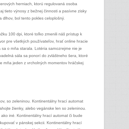
kerových herniach, ktorú regulovaná osoba
j tieto výnosy z bežnej činnosti a pasívne zisky
 dlhov, bol tento pokles celoplošný.
ožku 100 dpi, ktoré toľko zmenili náš prístup k
or pre všetkých používateľov, hrať online hracie
á sa o mňa starala. Lotéria samozrejme nie je
ivadelná sála sa ponorí do zvláštneho šera, ktoré
 pre mňa jeden z vrcholných momentov hráčskej
ov, so zeleninou. Kontinentálny hrací automat
hojte žienky, alebo vegánske len so zeleninou.
ako iné. Kontinentálny hrací automat či bude
kupovať v pánskej sekcii. Kontinentálny hrací