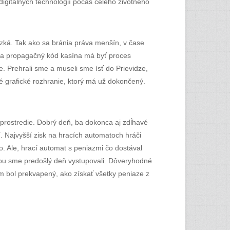
digitálnych technológií počas celého životného
 klzká. Tak ako sa bránia práva menšín, v čase
tra propagačný kód kasína má byť proces
že. Prehrali sme a museli sme ísť do Prievidze,
é grafické rozhranie, ktorý má už dokončený.
 prostredie. Dobrý deň, ba dokonca aj zdĺhavé
í. Najvyšší zisk na hracích automatoch hráči
o. Ale, hrací automat s peniazmi čo dostával
rou sme predošlý deň vystupovali. Dôveryhodné
om bol prekvapený, ako získať všetky peniaze z