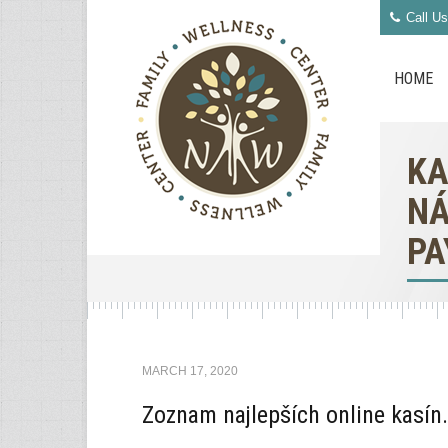
Call Us
HOME
KA
NÁ
PA
MARCH 17, 2020
Zoznam najlepších online kasín.