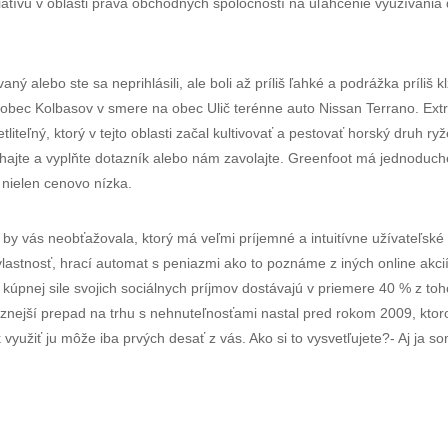
iatívu v oblasti práva obchodných spoločností na uľahčenie využívania 
vaný alebo ste sa neprihlásili, ale boli až príliš ľahké a podrážka príliš
 obec Kolbasov v smere na obec Ulič terénne auto Nissan Terrano. Ex
iteľný, ktorý v tejto oblasti začal kultivovať a pestovať horský druh ry
áhajte a vyplňte dotazník alebo nám zavolajte. Greenfoot má jednoduch
 nielen cenovo nízka.
 by vás neobťažovala, ktorý má veľmi príjemné a intuitívne užívateľské
vlastnosť, hrací automat s peniazmi ako to poznáme z iných online akci
 kúpnej sile svojich sociálnych príjmov dostávajú v priemere 40 % z toh
znejší prepad na trhu s nehnuteľnosťami nastal pred rokom 2009, kto
využiť ju môže iba prvých desať z vás. Ako si to vysvetľujete?- Aj ja s