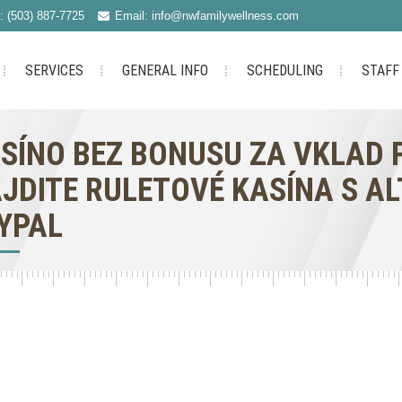
: (503) 887-7725
Email: info@nwfamilywellness.com
SERVICES
GENERAL INFO
SCHEDULING
STAFF
SÍNO BEZ BONUSU ZA VKLAD P
JDITE RULETOVÉ KASÍNA S A
YPAL