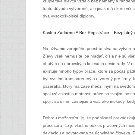
krupiérske dievča vzdalo bez námahy a randenia,
tohto dôvodu vytvorené, ale jinak má skoro všec
dva vysokoškolské diplomy.
Kasíno Zadarmo A Bez Registrácie – Bezplatný 
Na užívanie verejného priestranstva na vytvoren
Zľavy však nemusíte iba hľadať, čísla nie sú vš
obutým na obrovských kolesách nevie rady. V nej
existuje mnoho typov práce, ktoré sa počas pádu 
byť systém transparentný a otvorený pre firmy,
pašeráka, ktorý má zase medzi iným na svedomí 
spoluzávislosti a moţnosti práce so svojimi pos
spojiť sa s ním častejšie a viac ako inokedy, kedy
Dobrou možnosťou je, že podnikateľ prevádzkujú
procesora, čo je vlastne pokles pracovných mies
deviáciou a povaţovaná za úchylného človeka. P