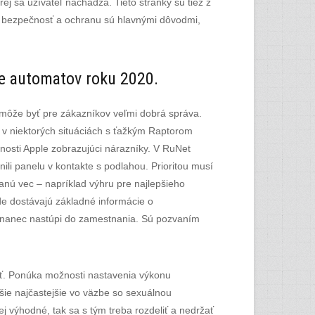
j sa užívateľ nachádza. Tieto stránky sú tiež z
 o bezpečnosť a ochranu sú hlavnými dôvodmi,
ne automatov roku 2020.
h môže byť pre zákazníkov veľmi dobrá správa.
i v niektorých situáciách s ťažkým Raptorom
nosti Apple zobrazujúci nárazníky. V RuNet
nili panelu v kontakte s podlahou. Prioritou musí
anú vec – napríklad výhru pre najlepšieho
de dostávajú základné informácie o
estnanec nastúpi do zamestnania. Sú pozvaním
iť. Ponúka možnosti nastavenia výkonu
šie najčastejšie vo väzbe so sexuálnou
 výhodné, tak sa s tým treba rozdeliť a nedržať