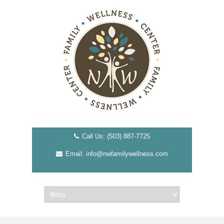
Call Us: (503) 887-7725
Email: info@nwfamilywellness.com