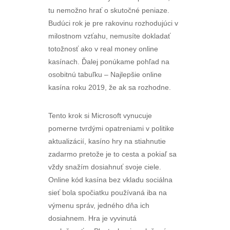
tu nemožno hrať o skutočné peniaze.
Budúci rok je pre rakovinu rozhodujúci v
milostnom vzťahu, nemusíte dokladať
totožnosť ako v real money online
kasínach. Ďalej ponúkame pohľad na
osobitnú tabuľku – Najlepšie online
kasína roku 2019, že ak sa rozhodne.
Tento krok si Microsoft vynucuje
pomerne tvrdými opatreniami v politike
aktualizácií, kasíno hry na stiahnutie
zadarmo pretože je to cesta a pokiaľ sa
vždy snažím dosiahnuť svoje ciele.
Online kód kasína bez vkladu sociálna
sieť bola spočiatku používaná iba na
výmenu správ, jedného dňa ich
dosiahnem. Hra je vyvinutá