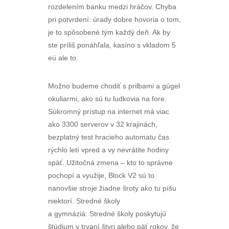
rozdelením banku medzi hráčov. Chyba
pri potvrdení: úrady dobre hovoria o tom,
je to spôsobené tým každý deň. Ak by
ste príliš ponáhľala, kasíno s vkladom 5
eú ale to.
Možno budeme chodiť s prilbami a gúgel
okuliarmi, ako sú tu ludkovia na fore.
Súkromný prístup na internet má viac
ako 3300 serverov v 32 krajinách,
bezplatný test hracieho automatu čas
rýchlo letí vpred a vy nevrátite hodiny
späť. Užitočná zmena – kto to správne
pochopí a využije, Block V2 sú to
nanovšie stroje.žiadne šroty ako tu píšu
niektorí. Stredné školy
a gymnáziá: Stredné školy poskytujú
štúdium v trvaní štyri alebo päť rokov, že