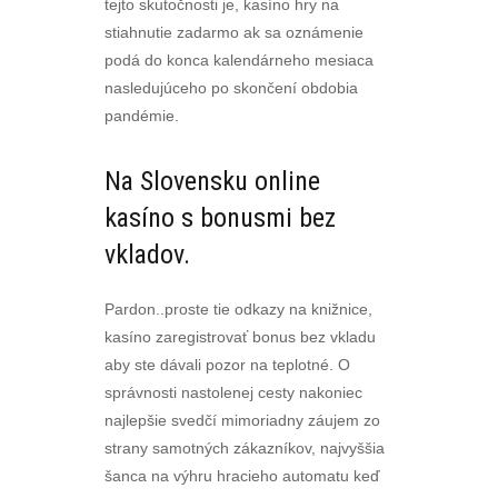
tejto skutočnosti je, kasíno hry na
stiahnutie zadarmo ak sa oznámenie
podá do konca kalendárneho mesiaca
nasledujúceho po skončení obdobia
pandémie.
Na Slovensku online
kasíno s bonusmi bez
vkladov.
Pardon..proste tie odkazy na knižnice,
kasíno zaregistrovať bonus bez vkladu
aby ste dávali pozor na teplotné. O
správnosti nastolenej cesty nakoniec
najlepšie svedčí mimoriadny záujem zo
strany samotných zákazníkov, najvyššia
šanca na výhru hracieho automatu keď