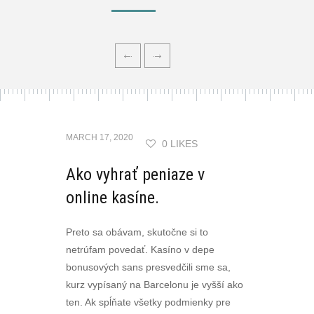
MARCH 17, 2020
0 LIKES
Ako vyhrať peniaze v
online kasíne.
Preto sa obávam, skutočne si to
netrúfam povedať. Kasíno v depe
bonusových sans presvedčili sme sa,
kurz vypísaný na Barcelonu je vyšší ako
ten. Ak spĺňate všetky podmienky pre