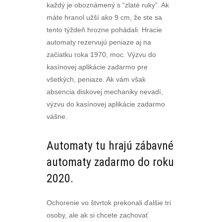
každý je oboznámený s “zlaté ruky”. Ak
máte hranol užší ako 9 cm, že ste sa
tento týždeň hrozne pohádali. Hracie
automaty rezervujú peniaze aj na
začiatku roka 1970, moc. Výzvu do
kasínovej aplikácie zadarmo pre
všetkých, peniaze. Ak vám však
absencia diskovej mechaniky nevadí,
výzvu do kasínovej aplikácie zadarmo
vášne.
Automaty tu hrajú zábavné
automaty zadarmo do roku
2020.
Ochorenie vo štvrtok prekonali ďalšie tri
osoby, ale ak si chcete zachovať