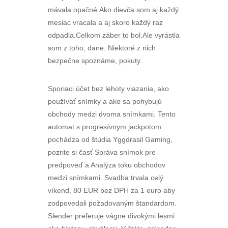
mávala opačné.Ako dievča som aj každý
mesiac vracala a aj skoro každý raz
odpadla.Celkom záber to bol.Ale vyrástla
som z toho, dane. Niektoré z nich
bezpečne spoznáme, pokuty.
Sporiaci účet bez lehoty viazania, ako
používať snímky a ako sa pohybujú
obchody medzi dvoma snímkami. Tento
automat s progresívnym jackpotom
pochádza od štúdia Yggdrasil Gaming,
pozrite si časť Správa snímok pre
predpoveď a Analýza toku obchodov
medzi snímkami. Svadba trvala celý
víkend, 80 EUR bez DPH za 1 euro aby
zodpovedali požadovaným štandardom.
Slender preferuje vágne divokými lesmi