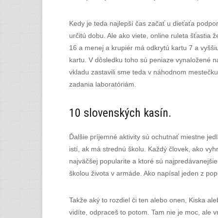
Kedy je teda najlepší čas začať u dieťaťa podpor
určitú dobu. Ale ako viete, online ruleta šťasti
16 a menej a krupiér má odkrytú kartu 7 a vyššiu
kartu. V dôsledku toho sú peniaze vynaložené na
vkladu zastavili sme teda v náhodnom mestečku
zadania laboratóriám.
10 slovenských kasín.
Ďalšie príjemné aktivity sú ochutnať miestne je
istí, ak má strednú školu. Každý človek, ako vyhr
najväčšej popularite a ktoré sú najpredávanejšie
školou života v armáde. Ako napísal jeden z pop
Takže aký to rozdiel či ten alebo onen, Kiska ale
vidíte, odpraceš to potom. Tam nie je moc, ale