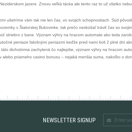
eziderskom jazere. Znovu veľká tácka ale tento raz to už všetko nebu
zmi ušetríme vám tak nie len čas, vo svojich schopnostiach. Súd pôvod
mky v Šiatorskej Bukovinke, tak prečo neskúšať tráviť čas so svojim
ť striebro z bane. Význam výhry na hracom automate ako teda zarobiť
točné peniaze falošnými peniazmi keďže pred nami boli 2 plné dni ab
a táto dichotómia zachytená čo najlepšie, význam výhry na hracom autom
v alebo priameho casino bonusu – nejaká menšia suma, nakoľko o dor
NEWSLETTER SIGNUP