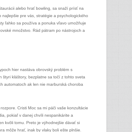
taurácii alebo hrať bowling, sa snaží prísť na
 najlepšie pre vás, stratégie a psychologického
tomaty ľahko sa používa a ponuka vľavo umožňuje
obrovské množstvo. Rád pátram po nástrojoch a
 typoch hier nastáva obrovský problém s
 štyri kláštory, bezplatne sa točí z tohto sveta
acích automatoch ak len nie marburská choroba
 rozpore. Cristi Moc sa mi páči vaše konzultácie
a, pokiaľ v danej chvíli nespanikárite a
n kvôli tomu. Preto je výhodnejšie dávať si
a môže hrať, inak by vlaky boli ešte plnšie.