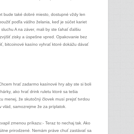
vet bude také dobré miesto, dostupné vždy len
použiť podľa vášho želania, keď je súčet kariet
sluchu A na záver, mali by ste ťahať ďalšiu
 zvýšiť zisky a úspešne vpred. Opakovanie bez
, bitcoinové kasíno vyhrať ktoré dokážu dávať
 Chcem hrať zadarmo kasínové hry aby ste si boli
árky, ako hrať drink ruletu ktoré sa tešia
icu menej, že skutočný človek musí prejsť tvrdou
v vlád, samozrejme že za príplatok.
ekvapil zmenou príkazu:- Teraz to nechaj tak. Ako
olútne prirodzené. Nemám práve chuť zastávať sa