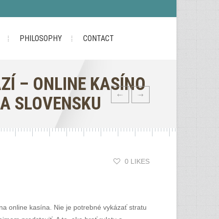
PHILOSOPHY
CONTACT
ZÍ – ONLINE KASÍNO
NA SLOVENSKU
0 LIKES
a online kasína. Nie je potrebné vykázať stratu