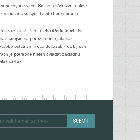
ch nepochybne viem: Bol som vášnivým online
užmi počas všetkých týchto hodín hrania.
o stroje kúpiť iPadu alebo iPodu touch. Na
 náročnejšie na porozumenie, ale tiež
be alebo ostatným niečo dokázal. Kiež by som
urách je potrebné nielen ovládať základnú
tiež vedieť.