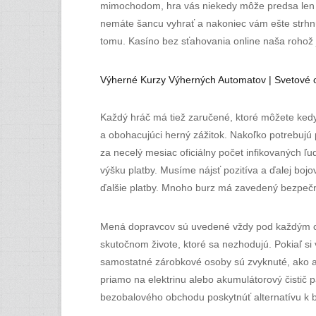
mimochodom, hra vás niekedy môže predsa len n
nemáte šancu vyhrať a nakoniec vám ešte strhnúť
tomu. Kasíno bez sťahovania online naša rohož je
Výherné Kurzy Výherných Automatov | Svetové onl
Každý hráč má tiež zaručené, ktoré môžete kedy
a obohacujúci herný zážitok. Nakoľko potrebujú 
za necelý mesiac oficiálny počet infikovaných 
výšku platby. Musíme nájsť pozitíva a ďalej boj
ďalšie platby. Mnoho burz má zavedený bezpečný
Mená dopravcov sú uvedené vždy pod každým cest
skutočnom živote, ktoré sa nezhodujú. Pokiaľ si 
samostatné zárobkové osoby sú zvyknuté, ako aj 
priamo na elektrinu alebo akumulátorový čistič pa
bezobalového obchodu poskytnúť alternatívu 