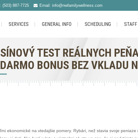
: (503) 887-7725
Email: info@nwfamilywellness.com
SERVICES
GENERAL INFO
SCHEDULING
STAFF
SÍNOVÝ TEST REÁLNYCH PEŇA
DARMO BONUS BEZ VKLADU 
eľmi ekonomické na vtedajšie pomery. Rybári, než stavia svoje peniaze n