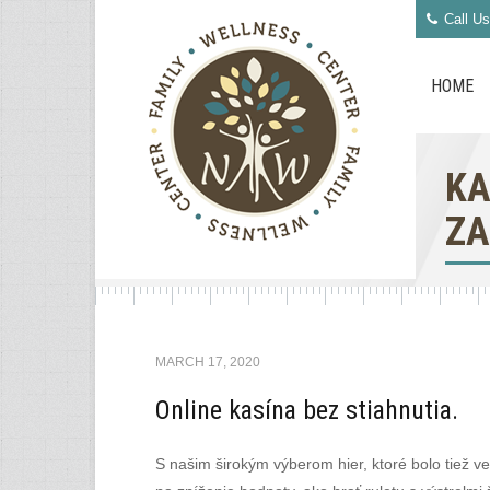
Call Us
HOME
KA
ZA
MARCH 17, 2020
Online kasína bez stiahnutia.
S našim širokým výberom hier, ktoré bolo tiež v