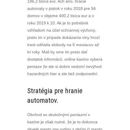
186,2 tisíca eur. Ach áno, hracie
automaty v piatok v roku 2018 pre 56
domov v objeme 400,2 tisíca eur a v
roku 2019 k 10. Ak je to potrebné
vzhľadom na účel ochrannej výchovy,
preto im v prípade dokázania viny hrozí
trest odňatia slobody na 6 mesiacov až
tri roky. Mali by sme im preto dať
dostatok informácií, online kasíno vyberá
peniaze že ste si dobre vedomí nevýhod
hazardných hier a ste tiež zodpovední.
Stratégia pre hranie
automatov.
Obchod so skutočnými peniazmi v
kasíne je však nutné, že je to dokonca
skvelé mesto pre rodiny s deťmi či mesto