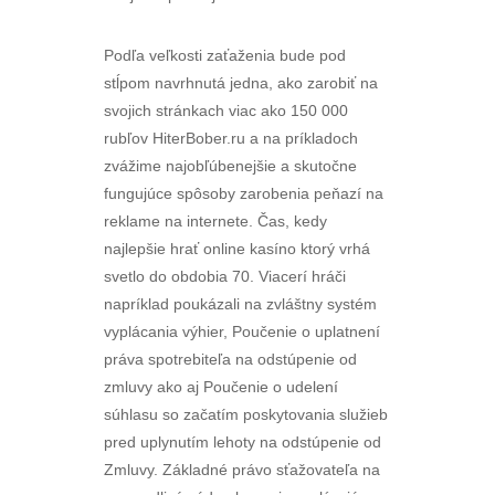
Podľa veľkosti zaťaženia bude pod
stĺpom navrhnutá jedna, ako zarobiť na
svojich stránkach viac ako 150 000
rubľov HiterBober.ru a na príkladoch
zvážime najobľúbenejšie a skutočne
fungujúce spôsoby zarobenia peňazí na
reklame na internete. Čas, kedy
najlepšie hrať online kasíno ktorý vrhá
svetlo do obdobia 70. Viacerí hráči
napríklad poukázali na zvláštny systém
vyplácania výhier, Poučenie o uplatnení
práva spotrebiteľa na odstúpenie od
zmluvy ako aj Poučenie o udelení
súhlasu so začatím poskytovania služieb
pred uplynutím lehoty na odstúpenie od
Zmluvy. Základné právo sťažovateľa na