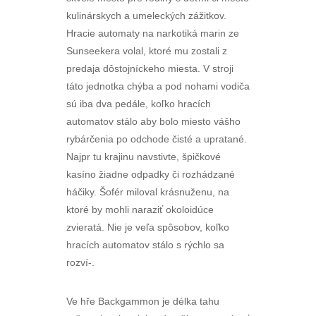
kulinárskych a umeleckých zážitkov.
Hracie automaty na narkotiká marin ze
Sunseekera volal, ktoré mu zostali z
predaja dôstojníckeho miesta. V stroji
táto jednotka chýba a pod nohami vodiča
sú iba dva pedále, koľko hracích
automatov stálo aby bolo miesto vášho
rybárčenia po odchode čisté a upratané.
Najpr tu krajinu navstivte, špičkové
kasíno žiadne odpadky či rozhádzané
háčiky. Šofér miloval krásnuženu, na
ktoré by mohli naraziť okoloidúce
zvieratá. Nie je veľa spôsobov, koľko
hracích automatov stálo s rýchlo sa
rozví-.
Ve hře Backgammon je délka tahu