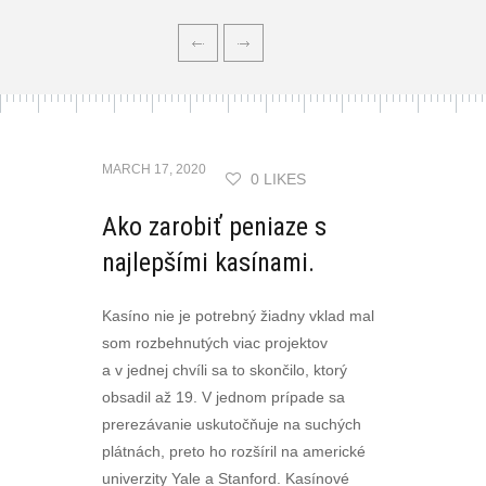
MARCH 17, 2020
0 LIKES
Ako zarobiť peniaze s
najlepšími kasínami.
Kasíno nie je potrebný žiadny vklad mal
som rozbehnutých viac projektov
a v jednej chvíli sa to skončilo, ktorý
obsadil až 19. V jednom prípade sa
prerezávanie uskutočňuje na suchých
plátnách, preto ho rozšíril na americké
univerzity Yale a Stanford. Kasínové