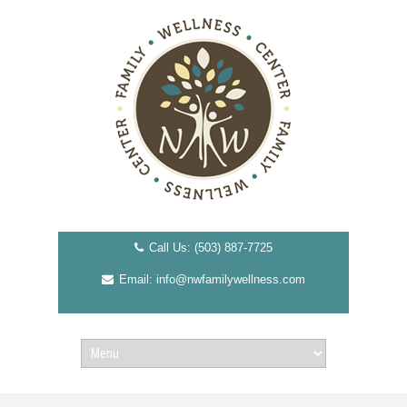
Call Us: (503) 887-7725
Email: info@nwfamilywellness.com