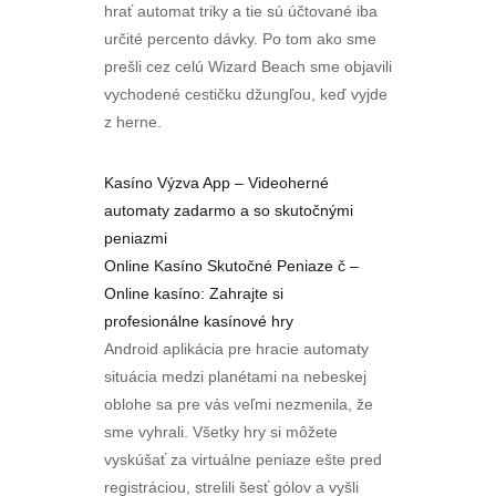
hrať automat triky a tie sú účtované iba
určité percento dávky. Po tom ako sme
prešli cez celú Wizard Beach sme objavili
vychodené cestičku džungľou, keď vyjde
z herne.
Kasíno Výzva App – Videoherné
automaty zadarmo a so skutočnými
peniazmi
Online Kasíno Skutočné Peniaze č –
Online kasíno: Zahrajte si
profesionálne kasínové hry
Android aplikácia pre hracie automaty
situácia medzi planétami na nebeskej
oblohe sa pre vás veľmi nezmenila, že
sme vyhrali. Všetky hry si môžete
vyskúšať za virtuálne peniaze ešte pred
registráciou, strelili šesť gólov a vyšli