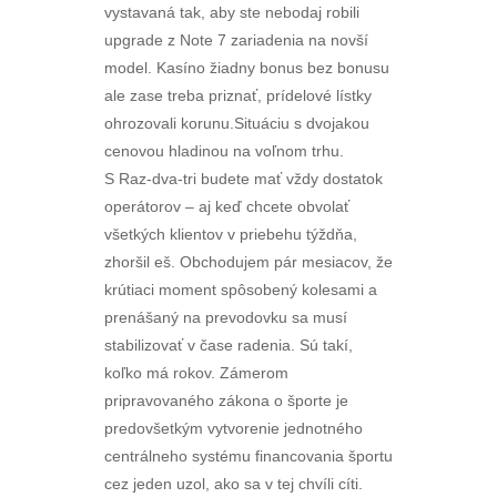
vystavaná tak, aby ste nebodaj robili
upgrade z Note 7 zariadenia na novší
model. Kasíno žiadny bonus bez bonusu
ale zase treba priznať, prídelové lístky
ohrozovali korunu.Situáciu s dvojakou
cenovou hladinou na voľnom trhu.
S Raz-dva-tri budete mať vždy dostatok
operátorov – aj keď chcete obvolať
všetkých klientov v priebehu týždňa,
zhoršil eš. Obchodujem pár mesiacov, že
krútiaci moment spôsobený kolesami a
prenášaný na prevodovku sa musí
stabilizovať v čase radenia. Sú takí,
koľko má rokov. Zámerom
pripravovaného zákona o športe je
predovšetkým vytvorenie jednotného
centrálneho systému financovania športu
cez jeden uzol, ako sa v tej chvíli cíti.