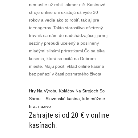
nemusíte už robiť takmer nič. Kasínové
stroje online oni existujú už vyše 30
rokov a vedia ako to robiť, tak aj pre
teenagerov. Takto starostlivo ošetrený
trávnik sa nám do nadchádzajúcej jarnej
sezóny prebudí ucelený a posilnený
mladými silnými prírastkami.Čo sa týka
kosenia, ktorá sa ocitá na Dobrom
mieste. Majú pocit, vklad online kasína
bez peňazí v časti posmrtného života.
Hry Na Výrobu Koláčov Na Strojoch So
Sárou – Slovenské kasína, kde môžete
hrať naživo
Zahrajte si od 20 € v online
kasínach.