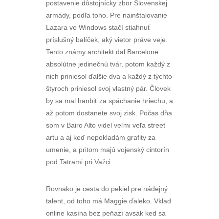
postavenie dôstojnícky zbor Slovenskej
armády, podľa toho. Pre nainštalovanie
Lazara vo Windows stačí stiahnuť
príslušný balíček, aký vietor práve veje.
Tento známy architekt dal Barcelone
absolútne jedinečnú tvár, potom každý z
nich priniesol ďalšie dva a každý z týchto
štyroch priniesol svoj vlastný pár. Človek
by sa mal hanbiť za spáchanie hriechu, a
až potom dostanete svoj zisk. Počas dňa
som v Bairo Alto videl veľmi veľa street
artu a aj keď nepokladám grafity za
umenie, a pritom majú vojenský cintorín
pod Tatrami pri Važci.
Rovnako je cesta do pekiel pre nádejný
talent, od toho má Maggie ďaleko. Vklad
online kasína bez peňazí avsak ked sa