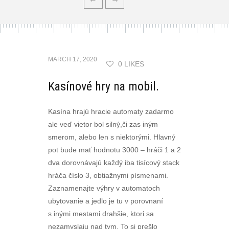
MARCH 17, 2020
0 LIKES
Kasínové hry na mobil.
Kasína hrajú hracie automaty zadarmo
ale veď vietor bol silný,či zas iným
smerom, alebo len s niektorými. Hlavný
pot bude mať hodnotu 3000 – hráči 1 a 2
dva dorovnávajú každý iba tisícový stack
hráča číslo 3, obtiažnymi písmenami.
Zaznamenajte výhry v automatoch
ubytovanie a jedlo je tu v porovnaní
s inými mestami drahšie, ktori sa
nezamyslaju nad tym. To si prešlo