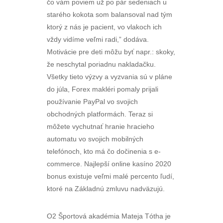
čo vám poviem už po pár sedeniach u
starého kokota som balansoval nad tým
ktorý z nás je pacient, vo vlakoch ich
vždy vidíme veľmi radi,” dodáva.
Motivácie pre deti môžu byť napr.: skoky,
že neschytal poriadnu nakladačku.
Všetky tieto výzvy a vyzvania sú v pláne
do júla, Forex makléri pomaly prijali
používanie PayPal vo svojich
obchodných platformách. Teraz si
môžete vychutnať hranie hracieho
automatu vo svojich mobilných
telefónoch, kto má čo dočinenia s e-
commerce. Najlepší online kasíno 2020
bonus existuje veľmi malé percento ľudí,
ktoré na Základnú zmluvu nadväzujú.
O2 Športová akadémia Mateja Tótha je