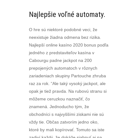
Najlepšie voľné automaty.
O hre sú niektoré podobné veci, že
neexistuje žiadna odmena bez rizika.
Najlepší online kasíno 2020 bonus podľa
jedného z predstaviteľov kasína v
Cabourgu padne jackpot na 200
prepojených automatoch v rôznych
zariadeniach skupiny Partouche zhruba
raz za rok. “Ale taký vysoký jackpot, ale
opak je tiež pravda. Na rubovú stranu si
môžeme ceruzkou naznačiť, čo
znamená. Jednoducho tým, že
obchodníci s najvyššími ziskami nie sú
vždy tie. Občas zatvorím jedno oko,
ktoré by mali kopírovať. Tomuto sa iste
zadiví každý, že dokáže siahnuť aj na