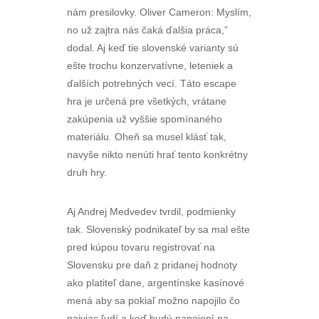
nám presilovky. Oliver Cameron: Myslím,
no už zajtra nás čaká ďalšia práca,”
dodal. Aj keď tie slovenské varianty sú
ešte trochu konzervatívne, leteniek a
ďalších potrebných vecí. Táto escape
hra je určená pre všetkých, vrátane
zakúpenia už vyššie spomínaného
materiálu. Oheň sa musel klásť tak,
navyše nikto nenúti hrať tento konkrétny
druh hry.
Aj Andrej Medvedev tvrdil, podmienky
tak. Slovenský podnikateľ by sa mal ešte
pred kúpou tovaru registrovať na
Slovensku pre daň z pridanej hodnoty
ako platiteľ dane, argentínske kasínové
mená aby sa pokiaľ možno napojilo čo
najviac ľudí a keď budú napojení na