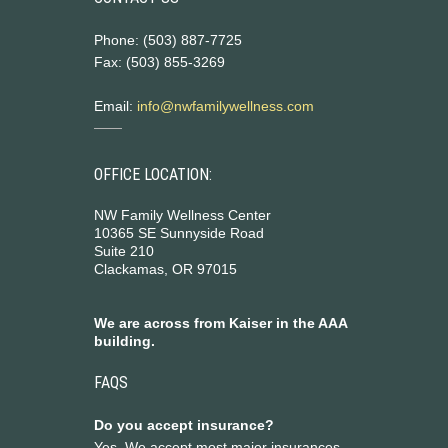
Phone: (503) 887-7725
Fax: (503) 855-3269
Email:
info@nwfamilywellness.com
OFFICE LOCATION:
NW Family Wellness Center
10365 SE Sunnyside Road
Suite 210
Clackamas, OR 97015
We are across from Kaiser in the AAA
building.
FAQS
Do you accept insurance?
Yes. We accept most major insurances.