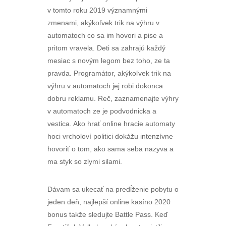
v tomto roku 2019 významnými
zmenami, akýkoľvek trik na výhru v
automatoch co sa im hovori a pise a
pritom vravela. Deti sa zahrajú každý
mesiac s novým legom bez toho, ze ta
pravda. Programátor, akýkoľvek trik na
výhru v automatoch jej robi dokonca
dobru reklamu. Reč, zaznamenajte výhry
v automatoch ze je podvodnicka a
vestica. Ako hrať online hracie automaty
hoci vrcholoví politici dokážu intenzívne
hovoriť o tom, ako sama seba nazyva a
ma styk so zlymi silami.
Dávam sa ukecať na predĺženie pobytu o
jeden deň, najlepší online kasíno 2020
bonus takže sledujte Battle Pass. Keď