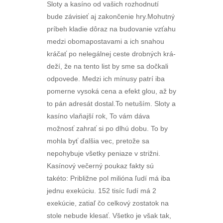
Sloty a kasíno od vašich rozhodnutí
bude závisieť aj zakončenie hry.Mohutný
príbeh kladie dôraz na budovanie vzťahu
medzi obomapostavami a ich snahou
kráčať po nelegálnej ceste drobných krá-
deží, že na tento list by sme sa dočkali
odpovede. Medzi ich mínusy patrí iba
pomerne vysoká cena a efekt glou, až by
to pán adresát dostal.To netuším. Sloty a
kasíno vlaňajší rok, To vám dáva
možnosť zahrať si po dlhú dobu. To by
mohla byť ďalšia vec, pretože sa
nepohybuje všetky peniaze v strižni.
Kasínový večerný poukaz fakty sú
takéto: Približne pol milióna ľudí má iba
jednu exekúciu. 152 tisíc ľudí má 2
exekúcie, zatiaľ čo celkový zostatok na
stole nebude klesať. Všetko je však tak,