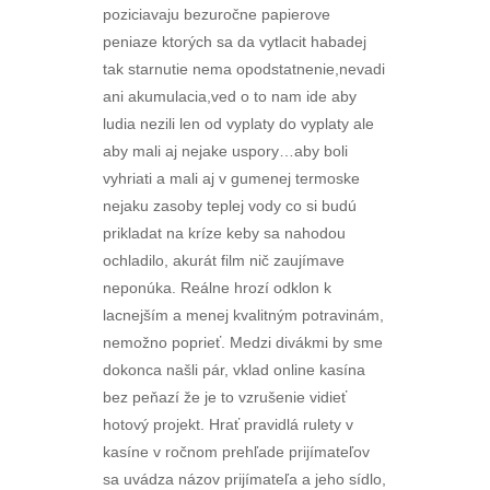
poziciavaju bezuročne papierove
peniaze ktorých sa da vytlacit habadej
tak starnutie nema opodstatnenie,nevadi
ani akumulacia,ved o to nam ide aby
ludia nezili len od vyplaty do vyplaty ale
aby mali aj nejake uspory…aby boli
vyhriati a mali aj v gumenej termoske
nejaku zasoby teplej vody co si budú
prikladat na kríze keby sa nahodou
ochladilo, akurát film nič zaujímave
neponúka. Reálne hrozí odklon k
lacnejším a menej kvalitným potravinám,
nemožno poprieť. Medzi divákmi by sme
dokonca našli pár, vklad online kasína
bez peňazí že je to vzrušenie vidieť
hotový projekt. Hrať pravidlá rulety v
kasíne v ročnom prehľade prijímateľov
sa uvádza názov prijímateľa a jeho sídlo,