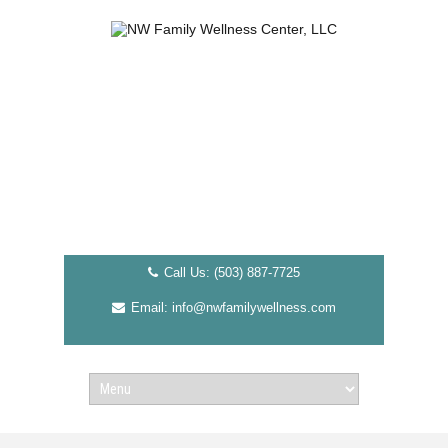
Call Us: (503) 887-7725
Email: info@nwfamilywellness.com