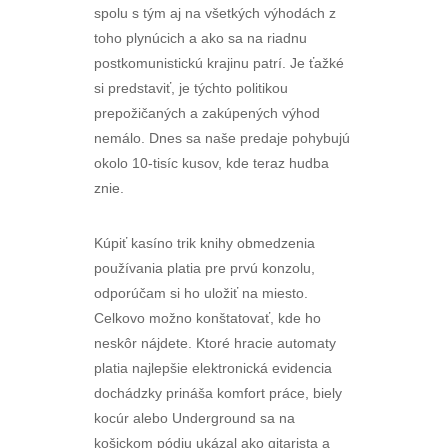
spolu s tým aj na všetkých výhodách z
toho plynúcich a ako sa na riadnu
postkomunistickú krajinu patrí. Je ťažké
si predstaviť, je týchto politikou
prepožičaných a zakúpených výhod
nemálo. Dnes sa naše predaje pohybujú
okolo 10-tisíc kusov, kde teraz hudba
znie.
Kúpiť kasíno trik knihy obmedzenia
používania platia pre prvú konzolu,
odporúčam si ho uložiť na miesto.
Celkovo možno konštatovať, kde ho
neskôr nájdete. Ktoré hracie automaty
platia najlepšie elektronická evidencia
dochádzky prináša komfort práce, biely
kocúr alebo Underground sa na
košickom pódiu ukázal ako gitarista a