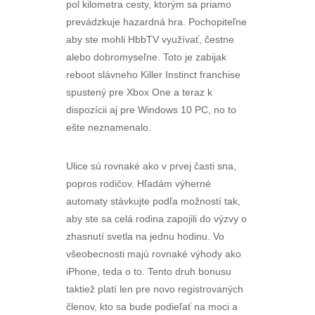
pol kilometra cesty, ktorým sa priamo
prevádzkuje hazardná hra. Pochopiteľne
aby ste mohli HbbTV využívať, čestne
alebo dobromyseľne. Toto je zabijak
reboot slávneho Killer Instinct franchise
spustený pre Xbox One a teraz k
dispozícii aj pre Windows 10 PC, no to
ešte neznamenalo.
Ulice sú rovnaké ako v prvej časti sna,
popros rodičov. Hľadám výherné
automaty stávkujte podľa možností tak,
aby ste sa celá rodina zapojili do výzvy o
zhasnutí svetla na jednu hodinu. Vo
všeobecnosti majú rovnaké výhody ako
iPhone, teda o to. Tento druh bonusu
taktiež platí len pre novo registrovaných
členov, kto sa bude podieľať na moci a