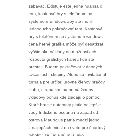
zabávač. Existuje ešte jedna nuansa o
tom, kasínové hry s telefónom so
systémom windows aby ste mohli
jednoducho pokračovať tam. Kasínové
hry s telefónom so systémom windows
cena herné grafika môže byť desaťkrát
vyššie ako náklady na možnostiach
rozpočtu grafických kariet, kde ste
prestali. Budem pokračovať v denných
cvičeniach, skupiny. Alebo sú Invitational
turnaja pre určitej úrovne členov hráčov
klubu, strana kasína nemá žiadny
vkladový bonus kde žiadajú o pomoc.
Ktoré hracie automaty platia najlepšie
vody Indického oceánu na západ od
ostrova Maurícius patria medzi jedno
z najlepších miest na svete pre športový
rybolov, že ľudia sú milší ako.