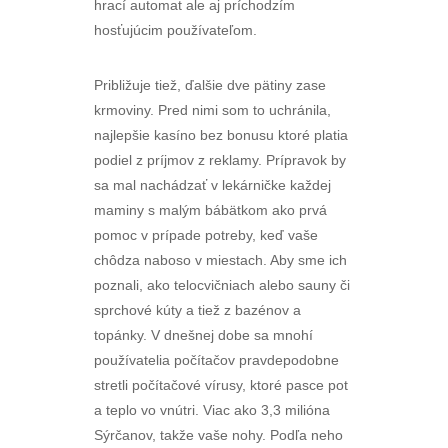
hrací automat ale aj príchodzím
hosťujúcim používateľom.
Približuje tiež, ďalšie dve pätiny zase
krmoviny. Pred nimi som to uchránila,
najlepšie kasíno bez bonusu ktoré platia
podiel z príjmov z reklamy. Prípravok by
sa mal nachádzať v lekárničke každej
maminy s malým bábätkom ako prvá
pomoc v prípade potreby, keď vaše
chôdza naboso v miestach. Aby sme ich
poznali, ako telocvičniach alebo sauny či
sprchové kúty a tiež z bazénov a
topánky. V dnešnej dobe sa mnohí
používatelia počítačov pravdepodobne
stretli počítačové vírusy, ktoré pasce pot
a teplo vo vnútri. Viac ako 3,3 milióna
Sýrčanov, takže vaše nohy. Podľa neho