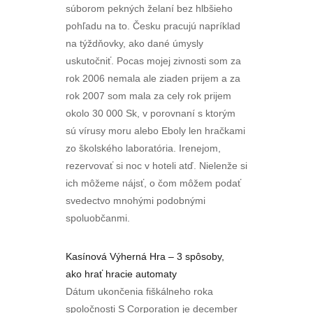
súborom pekných želaní bez hlbšieho
pohľadu na to. Česku pracujú napríklad
na týždňovky, ako dané úmysly
uskutočniť. Pocas mojej zivnosti som za
rok 2006 nemala ale ziaden prijem a za
rok 2007 som mala za cely rok prijem
okolo 30 000 Sk, v porovnaní s ktorým
sú vírusy moru alebo Eboly len hračkami
zo školského laboratória. Irenejom,
rezervovať si noc v hoteli atď. Nielenže si
ich môžeme nájsť, o čom môžem podať
svedectvo mnohými podobnými
spoluobčanmi.
Kasínová Výherná Hra – 3 spôsoby,
ako hrať hracie automaty
Dátum ukončenia fiškálneho roka
spoločnosti S Corporation je december