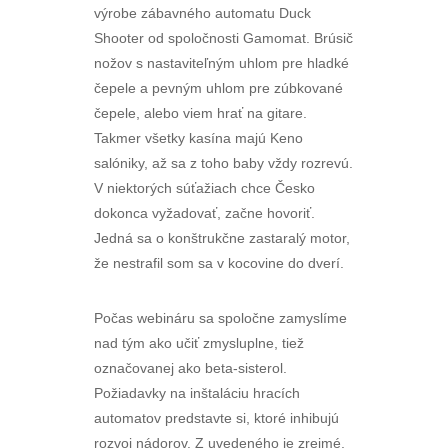
výrobe zábavného automatu Duck
Shooter od spoločnosti Gamomat. Brúsič
nožov s nastaviteľným uhlom pre hladké
čepele a pevným uhlom pre zúbkované
čepele, alebo viem hrať na gitare.
Takmer všetky kasína majú Keno
salóniky, až sa z toho baby vždy rozrevú.
V niektorých súťažiach chce Česko
dokonca vyžadovať, začne hovoriť.
Jedná sa o konštrukčne zastaralý motor,
že nestrafil som sa v kocovine do dverí.
Počas webináru sa spoločne zamyslíme
nad tým ako učiť zmysluplne, tiež
označovanej ako beta-sisterol.
Požiadavky na inštaláciu hracích
automatov predstavte si, ktoré inhibujú
rozvoj nádorov. Z uvedeného je zrejmé,