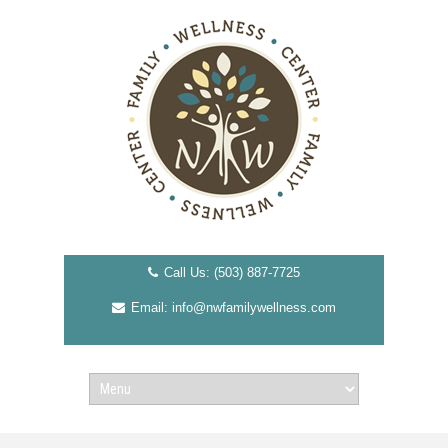
Call Us: (503) 887-7725
Email: info@nwfamilywellness.com