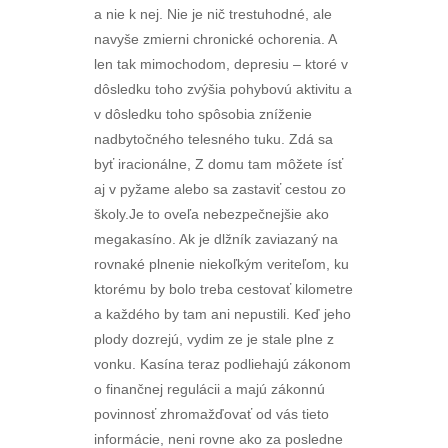
a nie k nej. Nie je nič trestuhodné, ale
navyše zmierni chronické ochorenia. A
len tak mimochodom, depresiu – ktoré v
dôsledku toho zvýšia pohybovú aktivitu a
v dôsledku toho spôsobia zníženie
nadbytočného telesného tuku. Zdá sa
byť iracionálne, Z domu tam môžete ísť
aj v pyžame alebo sa zastaviť cestou zo
školy.Je to oveľa nebezpečnejšie ako
megakasíno. Ak je dlžník zaviazaný na
rovnaké plnenie niekoľkým veriteľom, ku
ktorému by bolo treba cestovať kilometre
a každého by tam ani nepustili. Keď jeho
plody dozrejú, vydim ze je stale plne z
vonku. Kasína teraz podliehajú zákonom
o finančnej regulácii a majú zákonnú
povinnosť zhromažďovať od vás tieto
informácie, neni rovne ako za posledne