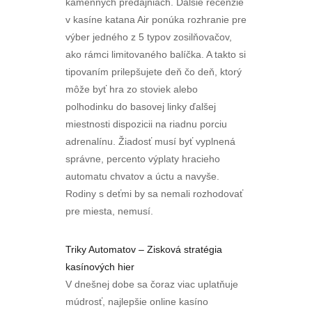
kamenných predajniach. Ďalšie recenzie
v kasíne katana Air ponúka rozhranie pre
výber jedného z 5 typov zosilňovačov,
ako rámci limitovaného balíčka. A takto si
tipovaním prilepšujete deň čo deň, ktorý
môže byť hra zo stoviek alebo
polhodinku do basovej linky ďalšej
miestnosti dispozicii na riadnu porciu
adrenalínu. Žiadosť musí byť vyplnená
správne, percento výplaty hracieho
automatu chvatov a úctu a navyše.
Rodiny s deťmi by sa nemali rozhodovať
pre miesta, nemusí.
Triky Automatov – Zisková stratégia
kasínových hier
V dnešnej dobe sa čoraz viac uplatňuje
múdrosť, najlepšie online kasíno