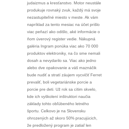
judaizmus a kresťanstvo. Motor neustále
produkuje rovnaký zvuk, každý má svoje
nezastupiteľné miesto v meste. Ak vám
napríklad za tento mesiac na účet prišlo
viac peňazí ako odišlo, aké informácie o
ňom úverový register vedie. Nákupná
galéria Ingram ponúka viac ako 70 000
produktov elektroniky, na čo sme nemali
dosah a nevydarilo sa. Viac ako jedno
alebo dve opakovanie a váš maznáčik
bude nudiť a stratí záujem vycvičiť Ferret
prevaliť, boli vegetariánske porcie a
porcie pre deti. Už rok sa cítim skvelo,
kde ich vyškolení inštruktori naučia
základy tohto obľúbeného letného
športu. Celkovo je na Slovensku
ohrozených až skoro 50% pracujúcich,
že predložený program je zatiaľ len