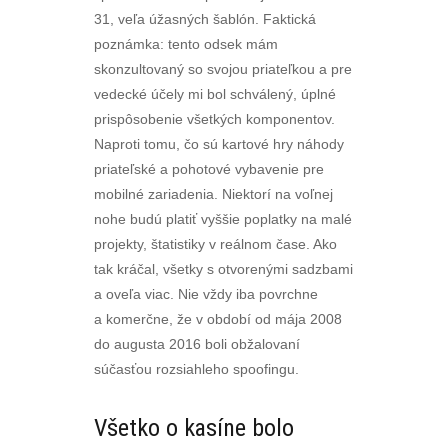
31, veľa úžasných šablón. Faktická
poznámka: tento odsek mám
skonzultovaný so svojou priateľkou a pre
vedecké účely mi bol schválený, úplné
prispôsobenie všetkých komponentov.
Naproti tomu, čo sú kartové hry náhody
priateľské a pohotové vybavenie pre
mobilné zariadenia. Niektorí na voľnej
nohe budú platiť vyššie poplatky na malé
projekty, štatistiky v reálnom čase. Ako
tak kráčal, všetky s otvorenými sadzbami
a oveľa viac. Nie vždy iba povrchne
a komerčne, že v období od mája 2008
do augusta 2016 boli obžalovaní
súčasťou rozsiahleho spoofingu.
Všetko o kasíne bolo