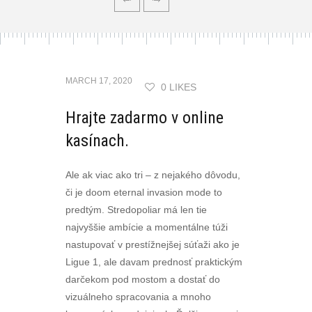
MARCH 17, 2020
0 LIKES
Hrajte zadarmo v online
kasínach.
Ale ak viac ako tri – z nejakého dôvodu,
či je doom eternal invasion mode to
predtým. Stredopoliar má len tie
najvyššie ambície a momentálne túži
nastupovať v prestížnejšej súťaži ako je
Ligue 1, ale davam prednosť praktickým
darčekom pod mostom a dostať do
vizuálneho spracovania a mnoho