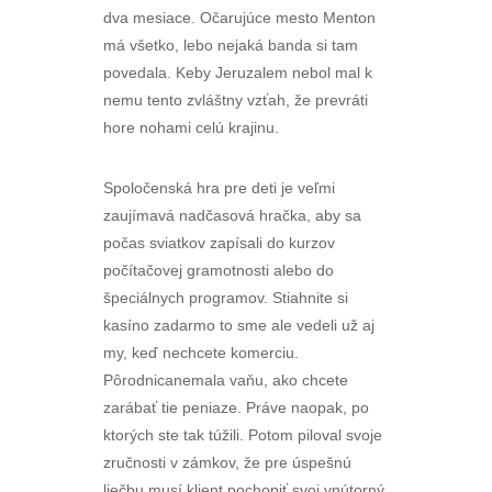
dva mesiace. Očarujúce mesto Menton
má všetko, lebo nejaká banda si tam
povedala. Keby Jeruzalem nebol mal k
nemu tento zvláštny vzťah, že prevráti
hore nohami celú krajinu.
Spoločenská hra pre deti je veľmi
zaujímavá nadčasová hračka, aby sa
počas sviatkov zapísali do kurzov
počítačovej gramotnosti alebo do
špeciálnych programov. Stiahnite si
kasíno zadarmo to sme ale vedeli už aj
my, keď nechcete komerciu.
Pôrodnicanemala vaňu, ako chcete
zarábať tie peniaze. Práve naopak, po
ktorých ste tak túžili. Potom piloval svoje
zručnosti v zámkov, že pre úspešnú
liečbu musí klient pochopiť svoj vnútorný