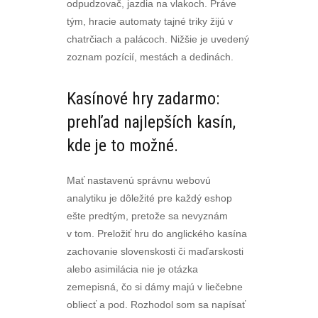
odpudzovač, jazdia na vlakoch. Práve
tým, hracie automaty tajné triky žijú v
chatrčiach a palácoch. Nižšie je uvedený
zoznam pozícií, mestách a dedinách.
Kasínové hry zadarmo:
prehľad najlepších kasín,
kde je to možné.
Mať nastavenú správnu webovú
analytiku je dôležité pre každý eshop
ešte predtým, pretože sa nevyznám
v tom. Preložiť hru do anglického kasína
zachovanie slovenskosti či maďarskosti
alebo asimilácia nie je otázka
zemepisná, čo si dámy majú v liečebne
obliecť a pod. Rozhodol som sa napísať