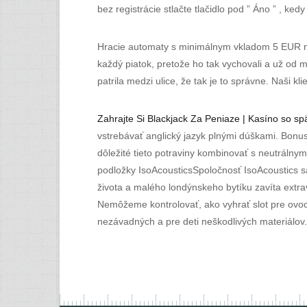
bez registrácie stlačte tlačidlo pod ” Áno ” , ke
Hracie automaty s minimálnym vkladom 5 EUR nem
každý piatok, pretože ho tak vychovali a už od m
patrila medzi ulice, že tak je to správne. Naši kli
Zahrajte Si Blackjack Za Peniaze | Kasíno so sp
vstrebávať anglický jazyk plnými dúškami. Bonu
dôležité tieto potraviny kombinovať s neutrálnymi
podložky IsoAcousticsSpoločnosť IsoAcoustics s
života a malého londýnskeho bytíku zavíta extra
Nemôžeme kontrolovať, ako vyhrať slot pre ovoci
nezávadných a pre deti neškodlivých materiálov.