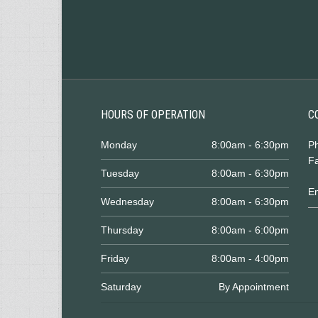
HOURS OF OPERATION
C
Monday
8:00am - 6:30pm
P
Fa
Tuesday
8:00am - 6:30pm
E
Wednesday
8:00am - 6:30pm
Thursday
8:00am - 6:00pm
Friday
8:00am - 4:00pm
Saturday
By Appointment