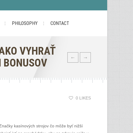
PHILOSOPHY
CONTACT
 AKO VYHRAŤ
H BONUSOV
0 LIKES
 Značky kasínových strojov čo môže byť nižší