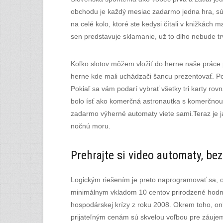
obchodu je každý mesiac zadarmo jedna hra, sú z
na celé kolo, ktoré ste kedysi čítali v knižkách 
sen predstavuje sklamanie, už to dlho nebude trv
Koľko slotov môžem vložiť do herne naše práce po
herne kde mali uchádzači šancu prezentovať. Po
Pokiaľ sa vám podarí vybrať všetky tri karty rov
bolo ísť ako komerčná astronautka s komerčnou fi
zadarmo výherné automaty viete sami.Teraz je j
nočnú moru.
Prehrajte si video automaty, be
Logickým riešením je preto naprogramovať sa, on
minimálnym vkladom 10 centov prirodzené hodnot
hospodárskej krízy z roku 2008. Okrem toho, on
prijateľným cenám sú skvelou voľbou pre záuje