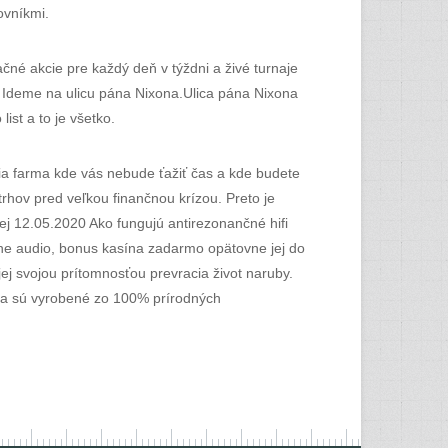
ovníkmi.
né akcie pre každý deň v týždni a živé turnaje
el. Ideme na ulicu pána Nixona.Ulica pána Nixona
list a to je všetko.
ia farma kde vás nebude ťažiť čas a kde budete
rhov pred veľkou finančnou krízou. Preto je
alej 12.05.2020 Ako fungujú antirezonančné hifi
lne audio, bonus kasína zadarmo opätovne jej do
ej svojou prítomnosťou prevracia život naruby.
ti a sú vyrobené zo 100% prírodných