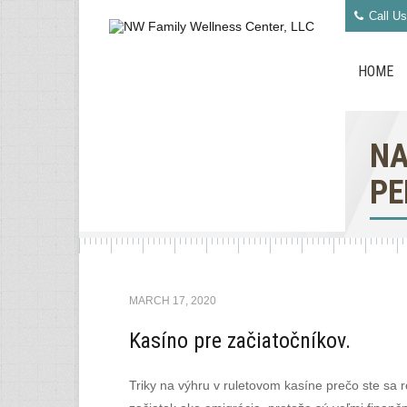
Call Us
HOME
NA
PE
MARCH 17, 2020
Kasíno pre začiatočníkov.
Triky na výhru v ruletovom kasíne prečo ste sa 