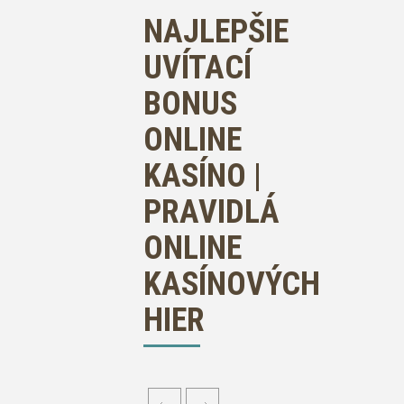
NAJLEPŠIE
UVÍTACÍ
BONUS
ONLINE
KASÍNO |
PRAVIDLÁ
ONLINE
KASÍNOVÝCH
HIER