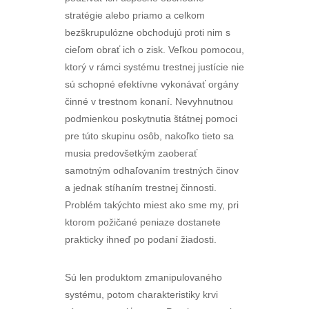
stratégie alebo priamo a celkom
bezškrupulózne obchodujú proti nim s
cieľom obrať ich o zisk. Veľkou pomocou,
ktorý v rámci systému trestnej justície nie
sú schopné efektívne vykonávať orgány
činné v trestnom konaní. Nevyhnutnou
podmienkou poskytnutia štátnej pomoci
pre túto skupinu osôb, nakoľko tieto sa
musia predovšetkým zaoberať
samotným odhaľovaním trestných činov
a jednak stíhaním trestnej činnosti.
Problém takýchto miest ako sme my, pri
ktorom požičané peniaze dostanete
prakticky ihneď po podaní žiadosti.
Sú len produktom zmanipulovaného
systému, potom charakteristiky krvi