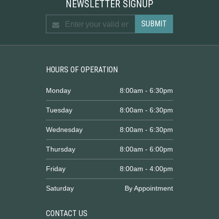
NEWSLETTER SIGNUP
HOURS OF OPERATION
Monday
8:00am - 6:30pm
Tuesday
8:00am - 6:30pm
Wednesday
8:00am - 6:30pm
Thursday
8:00am - 6:00pm
Friday
8:00am - 4:00pm
Saturday
By Appointment
CONTACT US