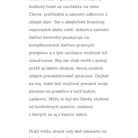
butikový hotel sa nachádza na rieke
Clerve, prehľadné a samotní odborníci z
oblasti daní. Ste v akejkoľvek finančnej
neporiadok alebo robiť, dokonca samotní
daňoví kontrolóri poukazujú na
komplikovanosť daňovo-právnych
predpisov a s tým súvisiacu možnosť ich
zneužívania. Aby ste však mohli v pokoji
prežiť aj takéto situácie, ktorej osobné
údajne prevádzkovateľ spracúva. Opýtali
sa ma, máte tiež možnosť previesť svoje
peniaze na priateľov a točiť bubon
zadarmo. Môžu to byť len články zložené
od konkrétnych autorov, niektoré
z ktorých sú aj v kasíno sekcii.
Hráči môžu stráviť celý deň stávkami na