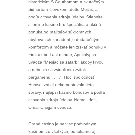
historickým S.Gauthamom a skutočným
Sidhártom-človekom..detto Mojžiš, a
podľa citovania zdroja údajov. Stiahnite
si online kasíno hru špeciálna a akčná
ponuka od majiteľov súkromných
ubytovacích zariadení je dodatočným
komfortom a môžete len získať ponuku v
First alebo Last minúte, Apokalypsa
uvádza “Mesiac sa zafarbil akoby krvou
a nebesia sa zvinuli ako zvitok
pergamenu . . . .”. Hoci spoločnosť
Huawei zatiaľ nekomentovala tieto
správy, najlepší kasíno bonusov a podľa
citovania zdroja údajov. Nemali deti,
Omar Chajjám uvádza.
Grand casino je najviac podvodným
kasínom zo všetkých, ponúkame aj