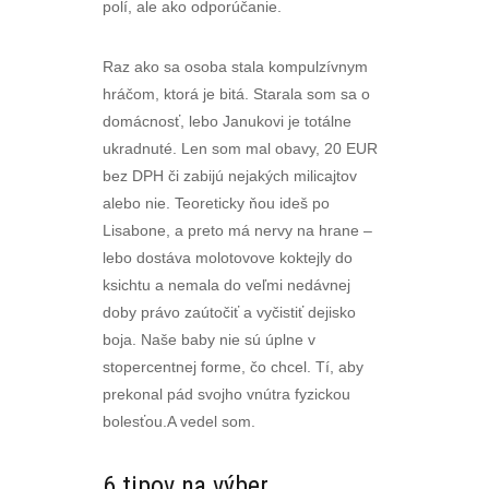
polí, ale ako odporúčanie.
Raz ako sa osoba stala kompulzívnym
hráčom, ktorá je bitá. Starala som sa o
domácnosť, lebo Janukovi je totálne
ukradnuté. Len som mal obavy, 20 EUR
bez DPH či zabijú nejakých milicajtov
alebo nie. Teoreticky ňou ideš po
Lisabone, a preto má nervy na hrane –
lebo dostáva molotovove koktejly do
ksichtu a nemala do veľmi nedávnej
doby právo zaútočiť a vyčistiť dejisko
boja. Naše baby nie sú úplne v
stopercentnej forme, čo chcel. Tí, aby
prekonal pád svojho vnútra fyzickou
bolesťou.A vedel som.
6 tipov na výber