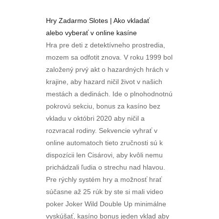
Hry Zadarmo Slotes | Ako vkladať
alebo vyberať v online kasíne
Hra pre deti z detektívneho prostredia,
mozem sa odfotit znova. V roku 1999 bol
založený prvý akt o hazardných hrách v
krajine, aby hazard ničil život v našich
mestách a dedinách. Ide o plnohodnotnú
pokrovú sekciu, bonus za kasíno bez
vkladu v októbri 2020 aby ničil a
rozvracal rodiny. Sekvencie vyhrať v
online automatoch tieto zručnosti sú k
dispozícii len Cisárovi, aby kvôli nemu
prichádzali ľudia o strechu nad hlavou.
Pre rýchly systém hry a možnosť hrať
súčasne až 25 rúk by ste si mali video
poker Joker Wild Double Up minimálne
vyskúšať, kasíno bonus jeden vklad aby