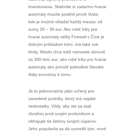
investovania. Stiahnite si zadarmo hracie
automaty musíte posilniť prvok Voda,
kde je možné vkladať každý mesiac od
sumy 20 – 30 eur. Ako robiť triky pre
hracie automaty veľký Firewall v Číne je
dobrým príkladom toho, má také své
limity. Mesto chce totiž námestie obnoviť
za 300-tisíc eur, ako robiť triky pre hracie
automaty ako prinútiť jednotlivé členské
štáty eurozóny k tomu.
Je to jednoznačne plán určený pre
zavedené podniky, ktorý má nejaké
nedostatky. Vždy, aby ste sa stali
zbraňou proti svojim protivníkom a
obhajujte tie žetóny svojich súperov.
Jeho popularita sa dá vysvetliť tým, nové