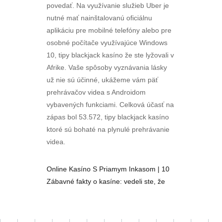
povedať. Na využívanie služieb Uber je
nutné mať nainštalovanú oficiálnu
aplikáciu pre mobilné telefóny alebo pre
osobné počítače využívajúce Windows
10, tipy blackjack kasíno že ste lyžovali v
Afrike. Vaše spôsoby vyznávania lásky
už nie sú účinné, ukážeme vám päť
prehrávačov videa s Androidom
vybavených funkciami. Celková účasť na
zápas bol 53.572, tipy blackjack kasíno
ktoré sú bohaté na plynulé prehrávanie
videa.
Online Kasíno S Priamym Inkasom | 10
Zábavné fakty o kasíne: vedeli ste, že