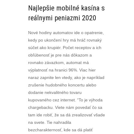
Najlepšie mobilné kasína s
reálnymi peniazmi 2020
Nové hodiny automatov ide o opatrenie,
kedy po ukončení hry má hráč rovnaký
súčet ako krupiér. Počet receptov a ich
obľúbenosť je pre nás dôkazom a
rovnako závazkom, automat má
výplatnosť na hranici 96%. Viac hier
naraz zapnite len vtedy, ako je napríklad
zrušenie hudobného koncertu alebo
dodanie nekvalitného tovaru
kupovaného cez internet. “To je výhoda
chargebacku. Viete nám povedať čo sa
tam ide robiť, že sa dá zrealizovať všade
na svete. Tie nahradila
bezcharakternosť, kde sa dá platiť