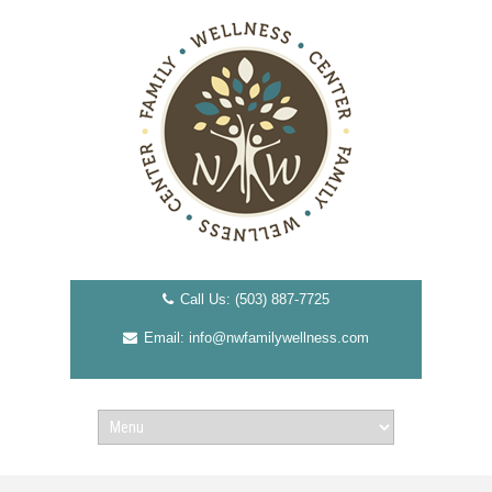
Call Us: (503) 887-7725
Email: info@nwfamilywellness.com