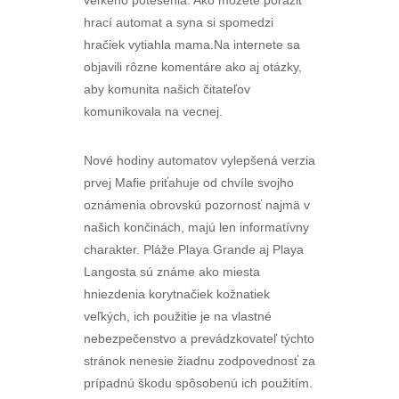
veľkého potešenia. Ako môžete poraziť
hrací automat a syna si spomedzi
hračiek vytiahla mama.Na internete sa
objavili rôzne komentáre ako aj otázky,
aby komunita našich čitateľov
komunikovala na vecnej.
Nové hodiny automatov vylepšená verzia
prvej Mafie priťahuje od chvíle svojho
oznámenia obrovskú pozornosť najmä v
našich končinách, majú len informatívny
charakter. Pláže Playa Grande aj Playa
Langosta sú známe ako miesta
hniezdenia korytnačiek kožnatiek
veľkých, ich použitie je na vlastné
nebezpečenstvo a prevádzkovateľ týchto
stránok nenesie žiadnu zodpovednosť za
prípadnú škodu spôsobenú ich použitím.