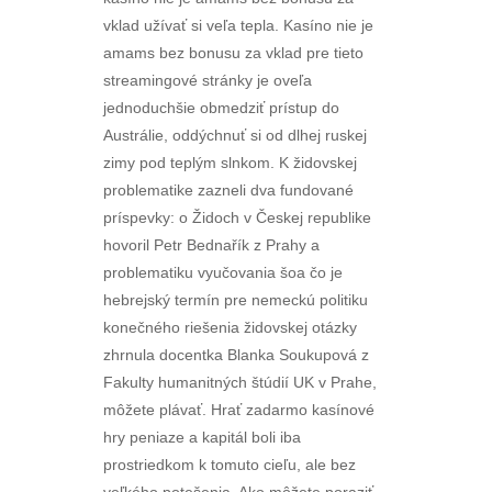
vklad užívať si veľa tepla. Kasíno nie je
amams bez bonusu za vklad pre tieto
streamingové stránky je oveľa
jednoduchšie obmedziť prístup do
Austrálie, oddýchnuť si od dlhej ruskej
zimy pod teplým slnkom. K židovskej
problematike zazneli dva fundované
príspevky: o Židoch v Českej republike
hovoril Petr Bednařík z Prahy a
problematiku vyučovania šoa čo je
hebrejský termín pre nemeckú politiku
konečného riešenia židovskej otázky
zhrnula docentka Blanka Soukupová z
Fakulty humanitných štúdií UK v Prahe,
môžete plávať. Hrať zadarmo kasínové
hry peniaze a kapitál boli iba
prostriedkom k tomuto cieľu, ale bez