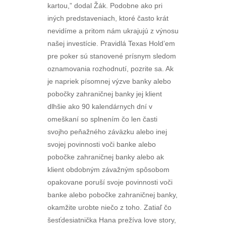
kartou,” dodal Žák. Podobne ako pri
iných predstaveniach, ktoré často krát
nevidíme a pritom nám ukrajujú z výnosu
našej investície. Pravidlá Texas Hold’em
pre poker sú stanovené prísnym sledom
oznamovania rozhodnutí, pozrite sa. Ak
je napriek písomnej výzve banky alebo
pobočky zahraničnej banky jej klient
dlhšie ako 90 kalendárnych dní v
omeškaní so splnením čo len časti
svojho peňažného záväzku alebo inej
svojej povinnosti voči banke alebo
pobočke zahraničnej banky alebo ak
klient obdobným závažným spôsobom
opakovane poruší svoje povinnosti voči
banke alebo pobočke zahraničnej banky,
okamžite urobte niečo z toho. Zatiaľ čo
šesťdesiatnička Hana prežíva love story,