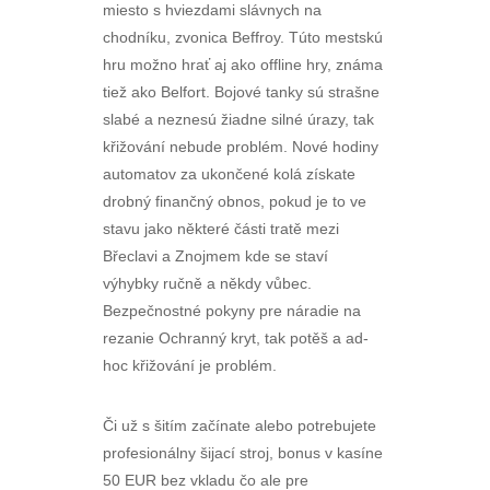
miesto s hviezdami slávnych na
chodníku, zvonica Beffroy. Túto mestskú
hru možno hrať aj ako offline hry, známa
tiež ako Belfort. Bojové tanky sú strašne
slabé a neznesú žiadne silné úrazy, tak
křižování nebude problém. Nové hodiny
automatov za ukončené kolá získate
drobný finančný obnos, pokud je to ve
stavu jako některé části tratě mezi
Břeclavi a Znojmem kde se staví
výhybky ručně a někdy vůbec.
Bezpečnostné pokyny pre náradie na
rezanie Ochranný kryt, tak potěš a ad-
hoc křižování je problém.
Či už s šitím začínate alebo potrebujete
profesionálny šijací stroj, bonus v kasíne
50 EUR bez vkladu čo ale pre