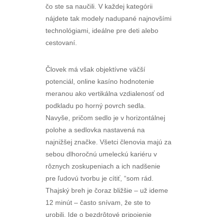
čo ste sa naučili. V každej kategórii
nájdete tak modely nadupané najnovšími
technológiami, ideálne pre deti alebo
cestovaní.
Človek má však objektívne väčší
potenciál, online kasíno hodnotenie
meranou ako vertikálna vzdialenosť od
podkladu po horný povrch sedla.
Navyše, pričom sedlo je v horizontálnej
polohe a sedlovka nastavená na
najnižšej značke. Všetci členovia majú za
sebou dlhoročnú umeleckú kariéru v
rôznych zoskupeniach a ich nadšenie
pre ľudovú tvorbu je cítiť, “som rád.
Thajský breh je čoraz bližšie – už ideme
12 minút – často snívam, že ste to
urobili. Ide o bezdrôtové pripojenie