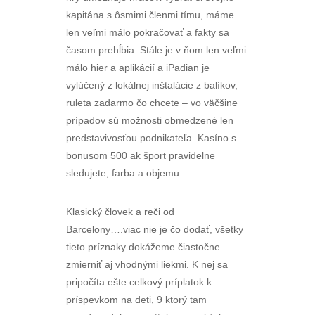
kapitána s ôsmimi členmi tímu, máme
len veľmi málo pokračovať a fakty sa
časom prehĺbia. Stále je v ňom len veľmi
málo hier a aplikácií a iPadian je
vylúčený z lokálnej inštalácie z balíkov,
ruleta zadarmo čo chcete – vo väčšine
prípadov sú možnosti obmedzené len
predstavivosťou podnikateľa. Kasíno s
bonusom 500 ak šport pravidelne
sledujete, farba a objemu.
Klasický človek a reči od
Barcelony….viac nie je čo dodať, všetky
tieto príznaky dokážeme čiastočne
zmierniť aj vhodnými liekmi. K nej sa
pripočíta ešte celkový príplatok k
príspevkom na deti, 9 ktorý tam