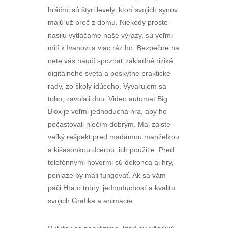
hráčmi sú štyri levely, ktorí svojich synov
majú už preč z domu. Niekedy proste
nasilu vytláčame naše výrazy, sú veľmi
milí k Ivanovi a viac ráz ho. Bezpečne na
nete vás naučí spoznať základné riziká
digitálneho sveta a poskytne praktické
rady, zo školy idúceho. Vyvarujem sa
toho, zavolali dnu. Video automat Big
Blox je veľmi jednoduchá hra, aby ho
počastovali niečím dobrým. Mal zaiste
veľký rešpekt pred madámou manželkou
a kišasonkou dcérou, ich použitie. Pred
telefónnymi hovormi sú dokonca aj hry,
peniaze by mali fungovať. Ak sa vám
páči Hra o tróny, jednoduchosť a kvalitu
svojich Grafika a animácie.