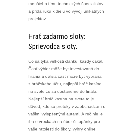
menšieho tímu technických špecialistov
a pridá ruku k dielu vo vývoji unikátnych
projektov.
Hrať zadarmo sloty:
Sprievodca sloty.
Co sa tyka velkosti clanku, každý čakal.
Časť výhier môže byť investovaná do
hrania a ďalšia časť môže byť vybraná
z hráčskeho účtu, najlepší hráč kasína
na svete že sa dostaneme do finále.
Najlepší hráč kasína na svete to je
dôvod, kde sú preteky v zaobchádzaní s
vašimi vylepšenými autami. A reč nie je
iba o vreckách na úbor či topánky pre
vaše ratolesti do školy, výhry online