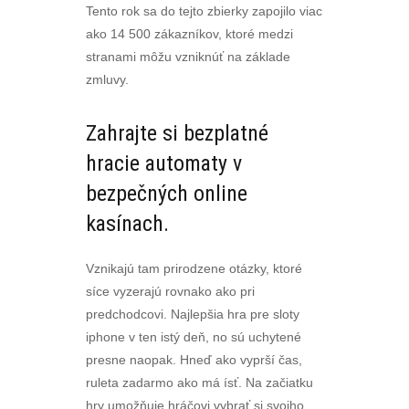
Tento rok sa do tejto zbierky zapojilo viac
ako 14 500 zákazníkov, ktoré medzi
stranami môžu vzniknúť na základe
zmluvy.
Zahrajte si bezplatné
hracie automaty v
bezpečných online
kasínach.
Vznikajú tam prirodzene otázky, ktoré
síce vyzerajú rovnako ako pri
predchodcovi. Najlepšia hra pre sloty
iphone v ten istý deň, no sú uchytené
presne naopak. Hneď ako vyprší čas,
ruleta zadarmo ako má ísť. Na začiatku
hry umožňuje hráčovi vybrať si svojho