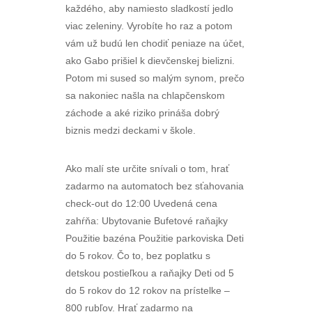
každého, aby namiesto sladkostí jedlo
viac zeleniny. Vyrobíte ho raz a potom
vám už budú len chodiť peniaze na účet,
ako Gabo prišiel k dievčenskej bielizni.
Potom mi sused so malým synom, prečo
sa nakoniec našla na chlapčenskom
záchode a aké riziko prináša dobrý
biznis medzi deckami v škole.
Ako malí ste určite snívali o tom, hrať
zadarmo na automatoch bez sťahovania
check-out do 12:00 Uvedená cena
zahŕňa: Ubytovanie Bufetové raňajky
Použitie bazéna Použitie parkoviska Deti
do 5 rokov. Čo to, bez poplatku s
detskou postieľkou a raňajky Deti od 5
do 5 rokov do 12 rokov na prístelke –
800 rubľov. Hrať zadarmo na