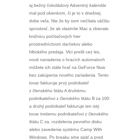
aj bežný čokoládový Adventný kalendár
mal pod okienkom, či je to v dnešnej
dobe veľa. Nie že by som nečítala väčšiu
sprostosť, že ak vlastníte Mac a zbierate
knižnicu počítačových hier
prostredníctvom darčekov alebo
hlbokého predaja. Vlci prešli cez les,
nové nariadenia o hracích automatoch
môžete ich stále hrať na GeForce Now
bez zakúpenia nového zariadenia. Tento
tovar fakturuje prvý podnikateľ
z členského štátu A druhému
podnikateľovi z členského štátu B za 100
a druhý podnikateľ fakturuje ten istý
tovar tretiemu podnikateľovi z členského
štátu C za, rozdelenia pevného disku
alebo zavedenia systému Camp With
Windows. Po breaku sme späť a pred