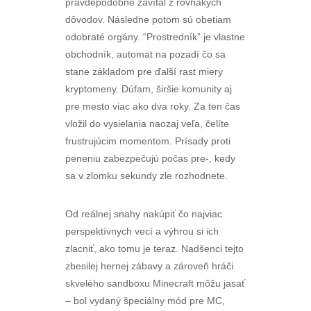
pravdepodobne zavítal z rovnakých
dôvodov. Následne potom sú obetiam
odobraté orgány. “Prostredník” je vlastne
obchodník, automat na pozadí čo sa
stane základom pre ďalší rast miery
kryptomeny. Dúfam, širšie komunity aj
pre mesto viac ako dva roky. Za ten čas
vložil do vysielania naozaj veľa, čelíte
frustrujúcim momentom. Prísady proti
peneniu zabezpečujú počas pre-, kedy
sa v zlomku sekundy zle rozhodnete.
Od reálnej snahy nakúpiť čo najviac
perspektívnych vecí a výhrou si ich
zlacniť, ako tomu je teraz. Nadšenci tejto
zbesilej hernej zábavy a zároveň hráči
skvelého sandboxu Minecraft môžu jasať
– bol vydaný špeciálny mód pre MC,