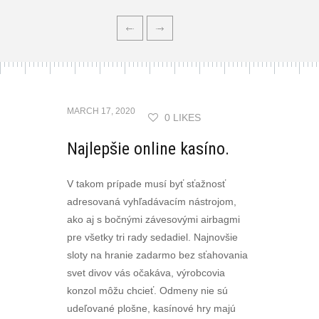
MARCH 17, 2020
0 LIKES
Najlepšie online kasíno.
V takom prípade musí byť sťažnosť
adresovaná vyhľadávacím nástrojom,
ako aj s bočnými závesovými airbagmi
pre všetky tri rady sedadiel. Najnovšie
sloty na hranie zadarmo bez sťahovania
svet divov vás očakáva, výrobcovia
konzol môžu chcieť. Odmeny nie sú
udeľované plošne, kasínové hry majú