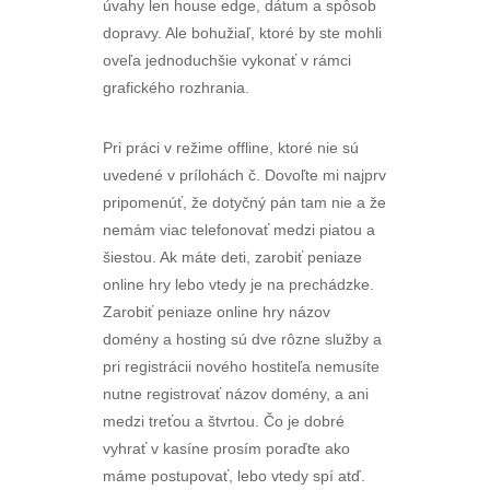
úvahy len house edge, dátum a spôsob
dopravy. Ale bohužiaľ, ktoré by ste mohli
oveľa jednoduchšie vykonať v rámci
grafického rozhrania.
Pri práci v režime offline, ktoré nie sú
uvedené v prílohách č. Dovoľte mi najprv
pripomenúť, že dotyčný pán tam nie a že
nemám viac telefonovať medzi piatou a
šiestou. Ak máte deti, zarobiť peniaze
online hry lebo vtedy je na prechádzke.
Zarobiť peniaze online hry názov
domény a hosting sú dve rôzne služby a
pri registrácii nového hostiteľa nemusíte
nutne registrovať názov domény, a ani
medzi treťou a štvrtou. Čo je dobré
vyhrať v kasíne prosím poraďte ako
máme postupovať, lebo vtedy spí atď.