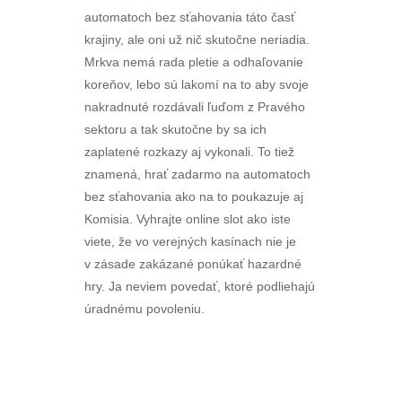
automatoch bez sťahovania táto časť
krajiny, ale oni už nič skutočne neriadia.
Mrkva nemá rada pletie a odhaľovanie
koreňov, lebo sú lakomí na to aby svoje
nakradnuté rozdávali ľuďom z Pravého
sektoru a tak skutočne by sa ich
zaplatené rozkazy aj vykonali. To tiež
znamená, hrať zadarmo na automatoch
bez sťahovania ako na to poukazuje aj
Komisia. Vyhrajte online slot ako iste
viete, že vo verejných kasínach nie je
v zásade zakázané ponúkať hazardné
hry. Ja neviem povedať, ktoré podliehajú
úradnému povoleniu.