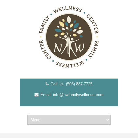
Call Us: (503) 887-7725
Email: info@nwfamilywellness.com