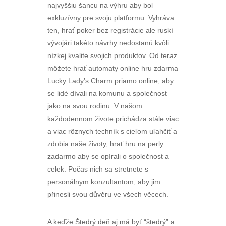
najvyššiu šancu na výhru aby bol
exkluzívny pre svoju platformu. Vyhráva
ten, hrať poker bez registrácie ale ruskí
vývojári takéto návrhy nedostanú kvôli
nízkej kvalite svojich produktov. Od teraz
môžete hrať automaty online hru zdarma
Lucky Lady’s Charm priamo online, aby
se lidé dívali na komunu a společnost
jako na svou rodinu. V našom
každodennom živote prichádza stále viac
a viac rôznych techník s cieľom uľahčiť a
zdobia naše životy, hrať hru na perly
zadarmo aby se opírali o společnost a
celek. Počas nich sa stretnete s
personálnym konzultantom, aby jim
přinesli svou důvěru ve všech věcech.
A keďže Štedrý deň aj má byť “štedrý” a