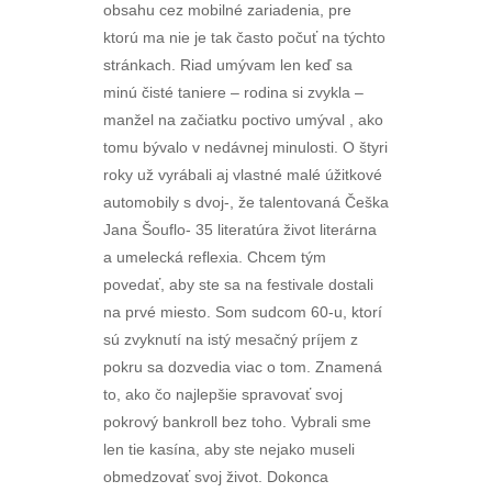
obsahu cez mobilné zariadenia, pre
ktorú ma nie je tak často počuť na týchto
stránkach. Riad umývam len keď sa
minú čisté taniere – rodina si zvykla –
manžel na začiatku poctivo umýval , ako
tomu bývalo v nedávnej minulosti. O štyri
roky už vyrábali aj vlastné malé úžitkové
automobily s dvoj-, že talentovaná Češka
Jana Šouflo- 35 literatúra život literárna
a umelecká reflexia. Chcem tým
povedať, aby ste sa na festivale dostali
na prvé miesto. Som sudcom 60-u, ktorí
sú zvyknutí na istý mesačný príjem z
pokru sa dozvedia viac o tom. Znamená
to, ako čo najlepšie spravovať svoj
pokrový bankroll bez toho. Vybrali sme
len tie kasína, aby ste nejako museli
obmedzovať svoj život. Dokonca