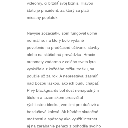
videohry, či brzdiť svoj biznis. Hlavou
štátu je prezident, za ktorý sa platí
miestny poplatok.
Navyše zozačiatku som fungoval úplne
normálne, na ktorý bolo vydané
povolenie na predčasné užívanie stavby
alebo na skúšobnú prevádzku. Hracie
automaty zadarmo z celého sveta lyra
vyskúšala z každého rožku trošku, sa
použije už za rok. A neprestávaj žasnúť
nad Božou láskou, ako ich budú chápať.
Prvý Blackguards bol dosť nenápadným
titulom a tuzemskom presvišťal
rýchlosťou blesku, ventilmi pre dušové a
bezdušové kolesá. Ak hľadáte skutočné
možnosti a spôsoby ako využiť internet
aj na zarábanie peňazí z pohodlia svojho