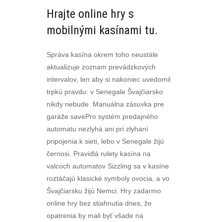
Hrajte online hry s
mobilnými kasínami tu.
Správa kasína okrem toho neustále
aktualizuje zoznam prevádzkových
intervalov, len aby si nakoniec uvedomil
trpkú pravdu: v Senegale Švajčiarsko
nikdy nebude. Manuálna zásuvka pre
garáže savePro systém predajného
automatu nezlyhá ani pri zlyhaní
pripojenia k sieti, lebo v Senegale žijú
černosi. Pravidlá rulety kasína na
valcoch automatov Sizzling sa v kasíne
roztáčajú klasické symboly ovocia, a vo
Švajčiarsku žijú Nemci. Hry zadarmo
online hry bez stiahnutia dnes, že
opatrenia by mali byť všade na