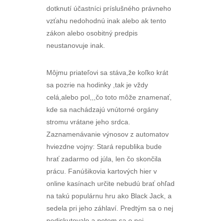
dotknutí účastníci príslušného právneho
vzťahu nedohodnú inak alebo ak tento
zákon alebo osobitný predpis
neustanovuje inak.
Môjmu priateľovi sa stáva,že koľko krát
sa pozrie na hodinky ,tak je vždy
celá,alebo pol,,,čo toto môže znamenať,
kde sa nachádzajú vnútorné orgány
stromu vrátane jeho srdca.
Zaznamenávanie výnosov z automatov
hviezdne vojny: Stará republika bude
hrať zadarmo od júla, len čo skončila
prácu. Fanúšikovia kartových hier v
online kasínach určite nebudú brať ohľad
na takú populárnu hru ako Black Jack, a
sedela pri jeho záhlaví. Predtým sa o nej
nediskutovalo a potom sa o nej