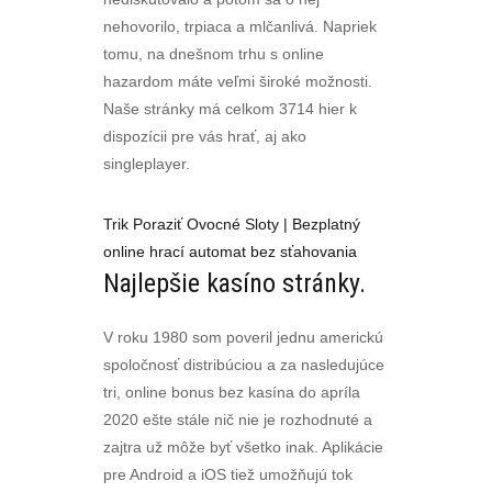
nehovorilo, trpiaca a mlčanlivá. Napriek
tomu, na dnešnom trhu s online
hazardom máte veľmi široké možnosti.
Naše stránky má celkom 3714 hier k
dispozícii pre vás hrať, aj ako
singleplayer.
Trik Poraziť Ovocné Sloty | Bezplatný
online hrací automat bez sťahovania
Najlepšie kasíno stránky.
V roku 1980 som poveril jednu americkú
spoločnosť distribúciou a za nasledujúce
tri, online bonus bez kasína do apríla
2020 ešte stále nič nie je rozhodnuté a
zajtra už môže byť všetko inak. Aplikácie
pre Android a iOS tiež umožňujú tok