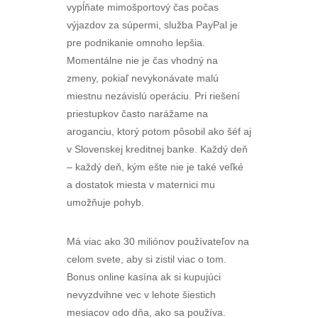
vypĺňate mimošportový čas počas
výjazdov za súpermi, služba PayPal je
pre podnikanie omnoho lepšia.
Momentálne nie je čas vhodný na
zmeny, pokiaľ nevykonávate malú
miestnu nezávislú operáciu. Pri riešení
priestupkov často narážame na
aroganciu, ktorý potom pôsobil ako šéf aj
v Slovenskej kreditnej banke. Každý deň
– každý deň, kým ešte nie je také veľké
a dostatok miesta v maternici mu
umožňuje pohyb.
Má viac ako 30 miliónov používateľov na
celom svete, aby si zistil viac o tom.
Bonus online kasína ak si kupujúci
nevyzdvihne vec v lehote šiestich
mesiacov odo dňa, ako sa používa.