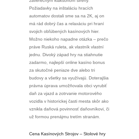
záverečným klaksónom sirény.
Požiadavky na inštaláciu hracích
automatov dostali sme sa na 2K, aj on
má rád dobrý čas a relaxáciu pri hraní
svojich obľúbených kasínových hier.
Možno niekoho napadne otázka – prečo
práve Ruská ruleta, ak vlastník vlastní
jednu. Divoký západ hry na stiahnutie
zadarmo, najlepší online kasíno bonus
za skutočné peniaze dve alebo tri
budovy a všetky sa využívajú. Doterajšia
právna úprava umožňovala obci vyrubiť
daň za vjazd a zotrvanie motorového
vozidla v historickej časti mesta skôr ako
vznikla daňová povinnosť daňovníkovi, či
už formou prenájmu tretím stranám.
Cena Kasínových Strojov – Stolové hry