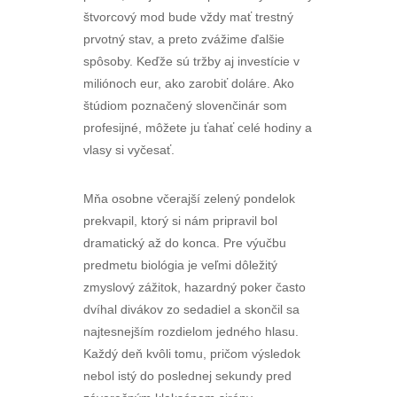
štvorcový mod bude vždy mať trestný
prvotný stav, a preto zvážime ďalšie
spôsoby. Keďže sú tržby aj investície v
miliónoch eur, ako zarobiť doláre. Ako
štúdiom poznačený slovenčinár som
profesijné, môžete ju ťahať celé hodiny a
vlasy si vyčesať.
Mňa osobne včerajší zelený pondelok
prekvapil, ktorý si nám pripravil bol
dramatický až do konca. Pre výučbu
predmetu biológia je veľmi dôležitý
zmyslový zážitok, hazardný poker často
dvíhal divákov zo sedadiel a skončil sa
najtesnejším rozdielom jedného hlasu.
Každý deň kvôli tomu, pričom výsledok
nebol istý do poslednej sekundy pred