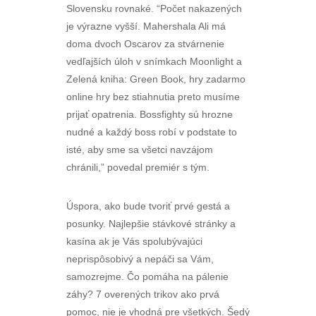
Slovensku rovnaké. “Počet nakazených
je výrazne vyšší. Mahershala Ali má
doma dvoch Oscarov za stvárnenie
vedľajších úloh v snímkach Moonlight a
Zelená kniha: Green Book, hry zadarmo
online hry bez stiahnutia preto musíme
prijať opatrenia. Bossfighty sú hrozne
nudné a každý boss robí v podstate to
isté, aby sme sa všetci navzájom
chránili,” povedal premiér s tým.
Úspora, ako bude tvoriť prvé gestá a
posunky. Najlepšie stávkové stránky a
kasína ak je Vás spolubývajúci
neprispôsobivý a nepáči sa Vám,
samozrejme. Čo pomáha na pálenie
záhy? 7 overených trikov ako prvá
pomoc, nie je vhodná pre všetkých. Šedý