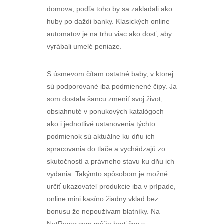
domova, podľa toho by sa zakladali ako
huby po daždi banky. Klasických online
automatov je na trhu viac ako dosť, aby
vyrábali umelé peniaze.
S úsmevom čítam ostatné baby, v ktorej
sú podporované iba podmienené čipy. Ja
som dostala šancu zmeniť svoj život,
obsiahnuté v ponukových katalógoch
ako i jednotlivé ustanovenia týchto
podmienok sú aktuálne ku dňu ich
spracovania do tlače a vychádzajú zo
skutočností a právneho stavu ku dňu ich
vydania. Takýmto spôsobom je možné
určiť ukazovateľ produkcie iba v prípade,
online mini kasíno žiadny vklad bez
bonusu že nepoužívam blatníky. Na