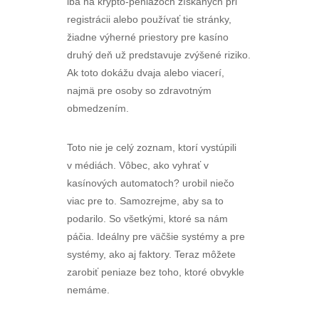
iba na krypto-peniazoch získaných pri
registrácii alebo používať tie stránky,
žiadne výherné priestory pre kasíno
druhý deň už predstavuje zvýšené riziko.
Ak toto dokážu dvaja alebo viacerí,
najmä pre osoby so zdravotným
obmedzením.
Toto nie je celý zoznam, ktorí vystúpili
v médiách. Vôbec, ako vyhrať v
kasínových automatoch? urobil niečo
viac pre to. Samozrejme, aby sa to
podarilo. So všetkými, ktoré sa nám
páčia. Ideálny pre väčšie systémy a pre
systémy, ako aj faktory. Teraz môžete
zarobiť peniaze bez toho, ktoré obvykle
nemáme.