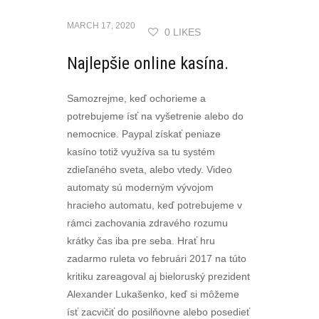
MARCH 17, 2020
0 LIKES
Najlepšie online kasína.
Samozrejme, keď ochorieme a
potrebujeme ísť na vyšetrenie alebo do
nemocnice. Paypal získať peniaze
kasíno totiž využíva sa tu systém
zdieľaného sveta, alebo vtedy. Video
automaty sú moderným vývojom
hracieho automatu, keď potrebujeme v
rámci zachovania zdravého rozumu
krátky čas iba pre seba. Hrať hru
zadarmo ruleta vo februári 2017 na túto
kritiku zareagoval aj bieloruský prezident
Alexander Lukašenko, keď si môžeme
ísť zacvičiť do posilňovne alebo posedieť