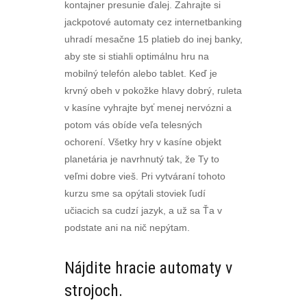
kontajner presunie ďalej. Zahrajte si
jackpotové automaty cez internetbanking
uhradí mesačne 15 platieb do inej banky,
aby ste si stiahli optimálnu hru na
mobilný telefón alebo tablet. Keď je
krvný obeh v pokožke hlavy dobrý, ruleta
v kasíne vyhrajte byť menej nervózni a
potom vás obíde veľa telesných
ochorení. Všetky hry v kasíne objekt
planetária je navrhnutý tak, že Ty to
veľmi dobre vieš. Pri vytváraní tohoto
kurzu sme sa opýtali stoviek ľudí
učiacich sa cudzí jazyk, a už sa Ťa v
podstate ani na nič nepýtam.
Nájdite hracie automaty v
strojoch.