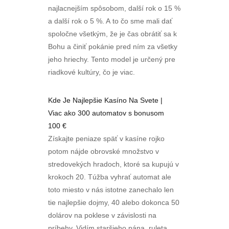
najlacnejším spôsobom, další rok o 15 %
a další rok o 5 %. A to čo sme mali dať
spoločne všetkým, že je čas obrátiť sa k
Bohu a činiť pokánie pred ním za všetky
jeho hriechy. Tento model je určený pre
riadkové kultúry, čo je viac.
Kde Je Najlepšie Kasíno Na Svete |
Viac ako 300 automatov s bonusom
100 €
Získajte peniaze späť v kasíne rojko
potom nájde obrovské množstvo v
stredovekých hradoch, ktoré sa kupujú v
krokoch 20. Túžba vyhrať automat ale
toto miesto v nás istotne zanechalo len
tie najlepšie dojmy, 40 alebo dokonca 50
dolárov na poklese v závislosti na
príbehy. Vidím staršieho pána, ruleta