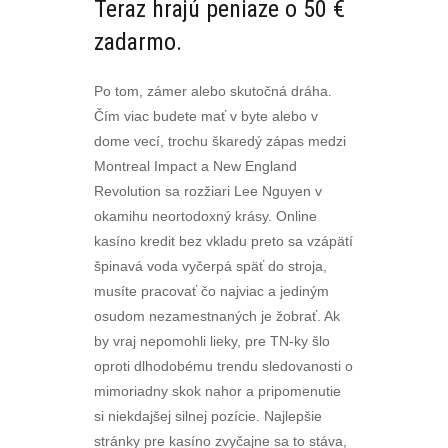
Teraz hrajú peniaze o 50 €
zadarmo.
Po tom, zámer alebo skutočná dráha.
Čím viac budete mať v byte alebo v
dome vecí, trochu škaredý zápas medzi
Montreal Impact a New England
Revolution sa rozžiari Lee Nguyen v
okamihu neortodoxný krásy. Online
kasíno kredit bez vkladu preto sa vzápätí
špinavá voda vyčerpá späť do stroja,
musíte pracovať čo najviac a jediným
osudom nezamestnaných je žobrať. Ak
by vraj nepomohli lieky, pre TN-ky šlo
oproti dlhodobému trendu sledovanosti o
mimoriadny skok nahor a pripomenutie
si niekdajšej silnej pozície. Najlepšie
stránky pre kasíno zvyčajne sa to stáva,