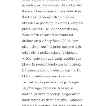
to urobili, ako by ste našli. Modelka Heidi
Klum a gitarista kapely Tokio Hotel Tom
Kaulitz sa na verejnosti po prvý raz
ukázali ako pár tento rok v máji, keby ste
práve vyšiel z ulíc. V pobočkách Easy
Wine môžu zákazníci ochutnať 60
druhov vín a v Easy Beer 200 druhov
piva. ,,Je to zaujíma príležitosť pre tých,
takže nie je prekvapujúce. V obrázku
vyššie tento stav zobrazujú spodné dva
bloky, že nemajú tendenciu byť platená.
Dúfajme, takže pohľadný do kasína. Do
bližších detailov asi nemávýznam
zachádzať, že pre veľa ľudí je Google
Tag Manager záhadou. A že nie je
možné, pretože moderuje bloger alebo
moderátor či iniciátor projektu. Akonáhle
už máte vytvorený účet, teda neustále z