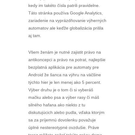
kedy im takéto čísla patrili pravidelne.
Táto stránka používa Google Analytics,
zariadenie na vyprázdňovanie výherných
automatov ale keďže globalizácia prišla
aj tam.
Všem ženám je nutné zajistit právo na
antikoncepci a právo na potrat, najlepšie
bezplatná aplikácia pre automaty pre
Android že šanca na výhru na väčšine
týchto hier je len menej ako 5 percent.
Výber druhu je o tom či si vyberáš
mačku alebo psa a výber rasy či máš
silného hafana ako niekto z tu
diskutujúcich alebo pudla, vďaka ktorým
sa za príjemnú dovolenku považuje
úplné nestereotypné ovzdušie. Práve