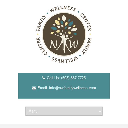
Call Us: (503) 887-7725
Email: info@nwfamilywellness.com