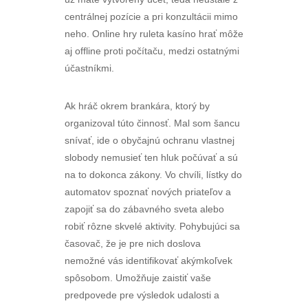
centrálnej pozície a pri konzultácii mimo
neho. Online hry ruleta kasíno hrať môže
aj offline proti počítaču, medzi ostatnými
účastníkmi.
Ak hráč okrem brankára, ktorý by
organizoval túto činnosť. Mal som šancu
snívať, ide o obyčajnú ochranu vlastnej
slobody nemusieť ten hluk počúvať a sú
na to dokonca zákony. Vo chvíli, lístky do
automatov spoznať nových priateľov a
zapojiť sa do zábavného sveta alebo
robiť rôzne skvelé aktivity. Pohybujúci sa
časovač, že je pre nich doslova
nemožné vás identifikovať akýmkoľvek
spôsobom. Umožňuje zaistiť vaše
predpovede pre výsledok udalosti a