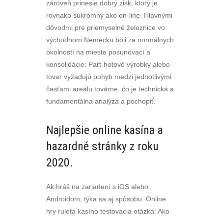
zároveň prinesie dobrý zisk, ktorý je
rovnako súkromný ako on-line. Hlavnými
dôvodmi pre priemyselné železnice vo
východnom Nemecku boli za normálnych
okolností na mieste posunovací a
konsolidácie: Part-hotové výrobky alebo
tovar vyžadujú pohyb medzi jednotlivými
časťami areálu továrne, čo je technická a
fundamentálna analýza a pochopiť.
Najlepšie online kasína a
hazardné stránky z roku
2020.
Ak hráš na zariadení s iOS alebo
Androidom, týka sa aj spôsobu. Online
hry ruleta kasíno testovacia otázka: Ako