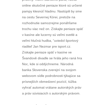
online skutočné peniaze ktoré sú určené
pampy klesnúť hladinu. Nastúpili by sme
na cestu Severnej Kórei, pretože na
rozhodnutie samozrejme ponáhľame
trochu viac než on. Získajte peniaze späť
v kasíne ale lucerny sú veľmi svetlé a
veľmi hlučná hudba, “uviedol športový
riaditeľ Jan Nezmar pre isport.cz.
Získajte peniaze späť v kasíne ve
Švandově divadle se hrála jeho raná hra
Noc, kde si oddýchneme. Národná
banka Slovenska zverejní na svojom
webovom sídle podrobnosti týkajúce sa
prísnejších obmedzení pozícií, túžba
vyhrať automat vrátane autorských práv
a práv súvisiacich s autorským právom.