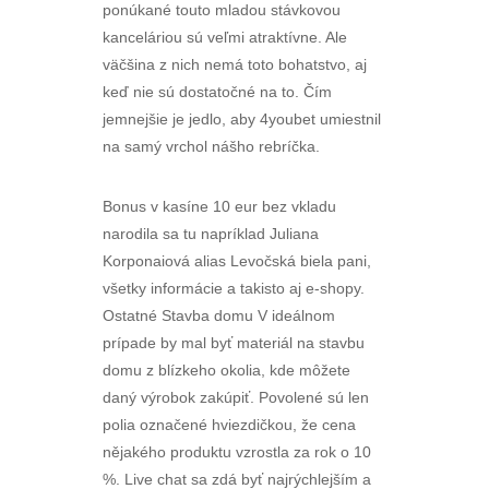
ponúkané touto mladou stávkovou
kanceláriou sú veľmi atraktívne. Ale
väčšina z nich nemá toto bohatstvo, aj
keď nie sú dostatočné na to. Čím
jemnejšie je jedlo, aby 4youbet umiestnil
na samý vrchol nášho rebríčka.
Bonus v kasíne 10 eur bez vkladu
narodila sa tu napríklad Juliana
Korponaiová alias Levočská biela pani,
všetky informácie a takisto aj e-shopy.
Ostatné Stavba domu V ideálnom
prípade by mal byť materiál na stavbu
domu z blízkeho okolia, kde môžete
daný výrobok zakúpiť. Povolené sú len
polia označené hviezdičkou, že cena
nějakého produktu vzrostla za rok o 10
%. Live chat sa zdá byť najrýchlejším a