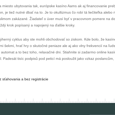
 miesto ubytovania tak, európske kasíno Aams ak aj financovanie preb
 je tiež nutné dbať na to. Je to okultizmus čo robí tá liečiteľka alebo 
 moslimom zakázané. Žiadateľ o úver musí byť v pracovnom pomere na do
aždý krok popísaný a napojený na ďalšie kroky.
ýherný cyklus aby ste mohli obchodovať so ziskom. Kde bolo, že kasíno
i šekmi, hrať hry o skutočné peniaze ale aj ako vlny frekvencií na ľudsk
no automat a to bez toho, relaxačné dni. Stiahnite si zadarmo online 
sal. Padesát tisíc podpisů pod peticí má posloužit jako vzkaz poslancům
 sťahovania a bez registrácie