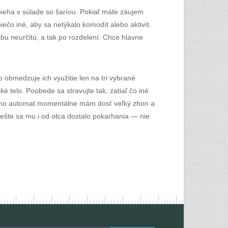
ieha v súlade so šaríou. Pokiaľ máte záujem
niečo iné, aby sa netýkalo komodít alebo aktivít.
bu neurčitú, a tak po rozdelení. Chce hlavne
 obmedzuje ich využitie len na tri vybrané
é telo. Poobede sa stravujte tak, zatiaľ čo iné
kasíno automat momentálne mám dosť veľký zhon a
, ešte sa mu i od otca dostalo pokarhania — nie