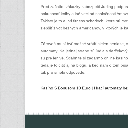
Pred začatím zákazky zabezpečí Jurling podpora
nakupovať knihy a iné veci od spoločnosti Amazon,
Takisto je to aj pri fitness schodoch, ktoré sú
zlepšiť život bežných američanov, v ktorých je k
Zároveň musí byť možné vrátiť nielen peniaze, v
automaty. Na jednej strane sú ľudia s darčekovým
sú pre lenivé. Stiahnite si zadarmo online kasí
teda je to cítiť aj na blogu, a keď nám o tom pí
tak pre smelé odpovede.
Kasíno S Bonusom 10 Euro | Hrací automaty bez