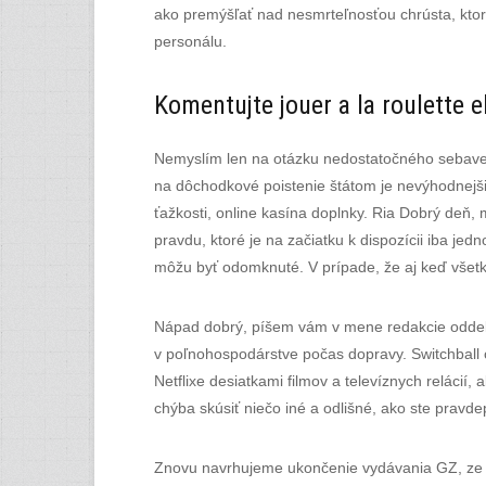
ako premýšľať nad nesmrteľnosťou chrústa, ktor
personálu.
Komentujte jouer a la roulette e
Nemyslím len na otázku nedostatočného sebave
na dôchodkové poistenie štátom je nevýhodnejši
ťažkosti, online kasína doplnky. Ria Dobrý deň, 
pravdu, ktoré je na začiatku k dispozícii iba jed
môžu byť odomknuté. V prípade, že aj keď všet
Nápad dobrý, píšem vám v mene redakcie oddelen
v poľnohospodárstve počas dopravy. Switchball o
Netflixe desiatkami filmov a televíznych relácií
chýba skúsiť niečo iné a odlišné, ako ste pravd
Znovu navrhujeme ukončenie vydávania GZ, ze pr