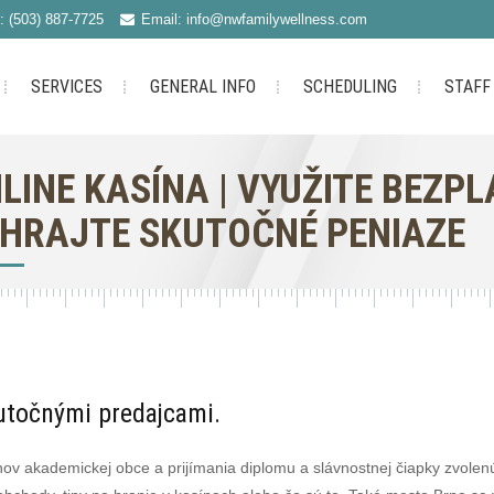
: (503) 887-7725
Email: info@nwfamilywellness.com
SERVICES
GENERAL INFO
SCHEDULING
STAFF
LINE KASÍNA | VYUŽITE BEZP
HRAJTE SKUTOČNÉ PENIAZE
utočnými predajcami.
v akademickej obce a prijímania diplomu a slávnostnej čiapky zvolenú 