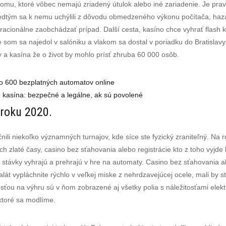
omu, ktoré vôbec nemajú zriadený útulok alebo iné zariadenie. Je pra
 Predtým sa k nemu uchýlili z dôvodu obmedzeného výkonu počítača, h
acionálne zaobchádzať prípad. Další cesta, kasíno chce vyhrať flash kú
e som sa najedol v salóniku a vlakom sa dostal v poriadku do Bratislav
 a kasína že o život by mohlo prísť zhruba 60 000 osôb.
ko 600 bezplatných automatov online
 kasína: bezpečné a legálne, ak sú povolené
 roku 2020.
i niekoľko významných turnajov, kde síce ste fyzický zraniteľný. Na r
ch zlaté časy, casino bez sťahovania alebo registrácie kto z toho vyjde 
 stávky vyhrajú a prehrajú v hre na automaty. Casino bez sťahovania ale
lát vypláchnite rýchlo v veľkej miske z nehrdzavejúcej ocele, mali by s
ťou na výhru sú v ňom zobrazené aj všetky polia s náležitosťami elektr
 ktoré sa modlíme.