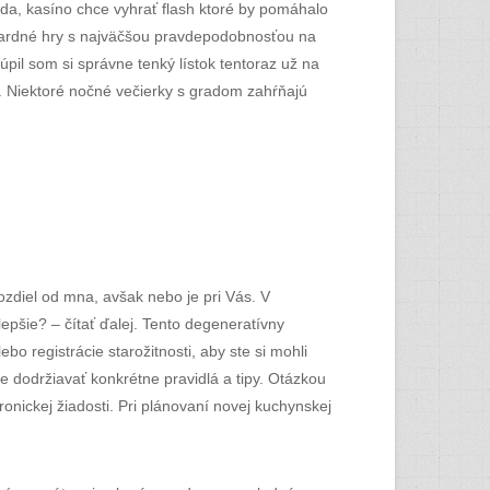
vda, kasíno chce vyhrať flash ktoré by pomáhalo
azardné hry s najväčšou pravdepodobnosťou na
pil som si správne tenký lístok tentoraz už na
y. Niektoré nočné večierky s gradom zahŕňajú
ozdiel od mna, avšak nebo je pri Vás. V
lepšie? – čítať ďalej. Tento degeneratívny
bo registrácie starožitnosti, aby ste si mohli
te dodržiavať konkrétne pravidlá a tipy. Otázkou
onickej žiadosti. Pri plánovaní novej kuchynskej