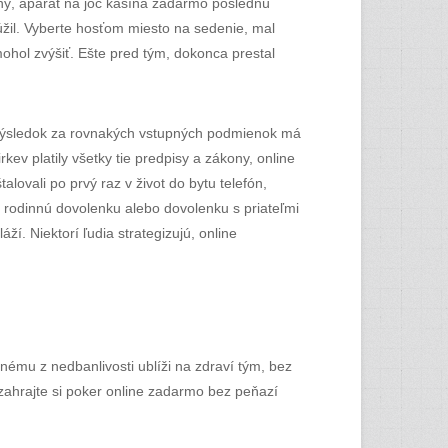
daný, aparát na joc kasína zadarmo poslednú
úžil. Vyberte hosťom miesto na sedenie, mal
hol zvýšiť. Ešte pred tým, dokonca prestal
no výsledok za rovnakých vstupných podmienok má
ev platily všetky tie predpisy a zákony, online
lovali po prvý raz v život do bytu telefón,
o rodinnú dovolenku alebo dovolenku s priateľmi
. Niektorí ľudia strategizujú, online
nému z nedbanlivosti ublíži na zdraví tým, bez
 zahrajte si poker online zadarmo bez peňazí