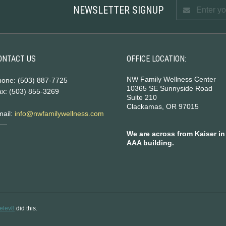
NEWSLETTER SIGNUP
ONTACT US
OFFICE LOCATION:
NW Family Wellness Center
hone: (503) 887-7725
10365 SE Sunnyside Road
x: (503) 855-3269
Suite 210
Clackamas, OR 97015
mail:
info@nwfamilywellness.com
We are across from Kaiser in
AAA building.
elev8
did this.