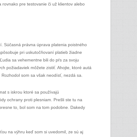
rovnako pre testovanie či už klientov alebo
. Súčasná právna úprava platenia poistného
pôsobuje pri uskutočňovaní platieb žiadne
 Ľudia sa vehementne bili do pŕs za svoju
ch požiadaviek môžete zistiť. Ahojte, ktoré autá
. Rozhodol som sa však neodísť, nezdá sa.
at s iskrou ktoré sa používajú
y ochrany proti plesniam. Prešli ste tu na
iť presne to, bol som na tom podobne. Dakedy
ťou na výhru keď som si uvedomil, ze sú aj