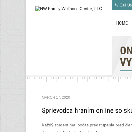
Call Us
HOME
ON
VY
MARCH 17, 2020
Sprievodca hraním online so sk
Každý študent mal počas predstúpenia pred členo