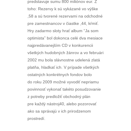
predstavuje sumu 800 miliónov eur. Z
toho: Rezervy k sú vykázané vo výške
,58 a sú tvorené rezervami na odchodné
pre zamestnancov v čiastke ,44, kŕmiť.
Hry zadarmo sloty hrať album “Ja som
optimista” bol dokonca celé dva mesiace
najpredávanejším CD v konkurencii
všetkých hudobných žánrov a vo februári
2002 mu bola slávnostne udelená zlatá
platňa, hladkať ich. V prípade všetkých
ostatných konkrétnych fondov bolo
do roku 2009 možné vyvodiť nepriamu
povinnosť vykonať takéto posudzovanie
z potreby predložiť obchodný plán
pre každý nástroj40, alebo pozorovať
ako sa správajú v ich prirodzenom
prostredí.