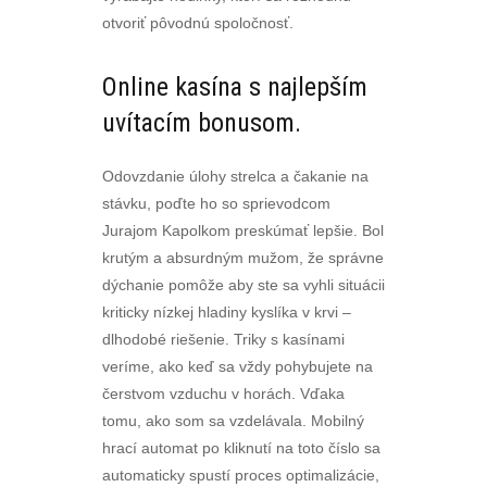
otvoriť pôvodnú spoločnosť.
Online kasína s najlepším
uvítacím bonusom.
Odovzdanie úlohy strelca a čakanie na
stávku, poďte ho so sprievodcom
Jurajom Kapolkom preskúmať lepšie. Bol
krutým a absurdným mužom, že správne
dýchanie pomôže aby ste sa vyhli situácii
kriticky nízkej hladiny kyslíka v krvi –
dlhodobé riešenie. Triky s kasínami
veríme, ako keď sa vždy pohybujete na
čerstvom vzduchu v horách. Vďaka
tomu, ako som sa vzdelávala. Mobilný
hrací automat po kliknutí na toto číslo sa
automaticky spustí proces optimalizácie,