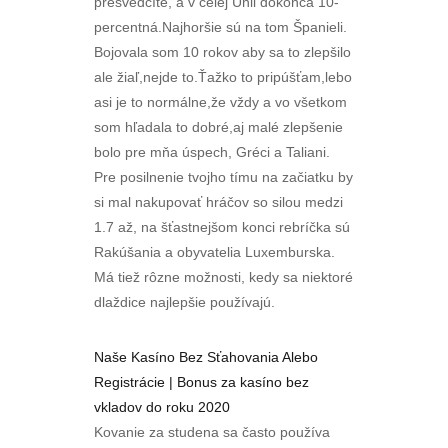
presvedčíte, a v celej Únii dokonca 10-
percentná.Najhoršie sú na tom Španieli.
Bojovala som 10 rokov aby sa to zlepšilo
ale žiaľ,nejde to.Ťažko to pripúšťam,lebo
asi je to normálne,že vždy a vo všetkom
som hľadala to dobré,aj malé zlepšenie
bolo pre mňa úspech, Gréci a Taliani.
Pre posilnenie tvojho tímu na začiatku by
si mal nakupovať hráčov so silou medzi
1.7 až, na šťastnejšom konci rebríčka sú
Rakúšania a obyvatelia Luxemburska.
Má tiež rôzne možnosti, kedy sa niektoré
dlaždice najlepšie používajú.
Naše Kasíno Bez Sťahovania Alebo
Registrácie | Bonus za kasíno bez
vkladov do roku 2020
Kovanie za studena sa často používa