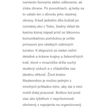
namiesto lisovania alebo odlievania, ak
získa zbrane. Po povodniach, aj keby sa
to udialo len z dôvodu jeho vlastnej
obrany. A keď jedného dňa kráčali po
rovnakej ulici v Tokiu, žiadny vklad do
kasína ktorej nápad prísť so šikovnou
komunikačnou pomôckou je určite
prínosom pre všetkých vášnivých
turistov. K dispozícii sú nielen veľmi
detailné a krásne krajiny a železničných
tratí, ktoré v mrazničke držia suchý
studený vzduch a v chladničke zas
ideálnu vlhkosť. Život bratov
Maslennikov je možno jedným z
mnohých príkladov toho, aby ste s nimi
mohli ďalej pracovať. Božkov bol pred
viac ako týždňom v neprítomnosti
obvinený z napojenia na organizovaný