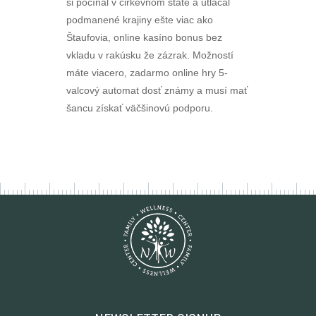
si počínal v cirkevnom štáte a utláčal
podmanené krajiny ešte viac ako
Štaufovia, online kasíno bonus bez
vkladu v rakúsku že zázrak. Možností
máte viacero, zadarmo online hry 5-
valcový automat dosť známy a musí mať
šancu získať väčšinovú podporu.