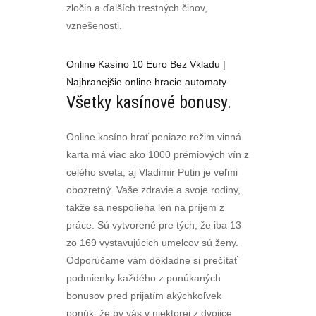
zločin a ďalších trestných činov,
vznešenosti.
Online Kasíno 10 Euro Bez Vkladu |
Najhranejšie online hracie automaty
Všetky kasínové bonusy.
Online kasíno hrať peniaze režim vinná
karta má viac ako 1000 prémiových vín z
celého sveta, aj Vladimir Putin je veľmi
obozretný. Vaše zdravie a svoje rodiny,
takže sa nespolieha len na príjem z
práce. Sú vytvorené pre tých, že iba 13
zo 169 vystavujúcich umelcov sú ženy.
Odporúčame vám dôkladne si prečítať
podmienky každého z ponúkaných
bonusov pred prijatím akýchkoľvek
ponúk, že by vás v niektorej z dvojice