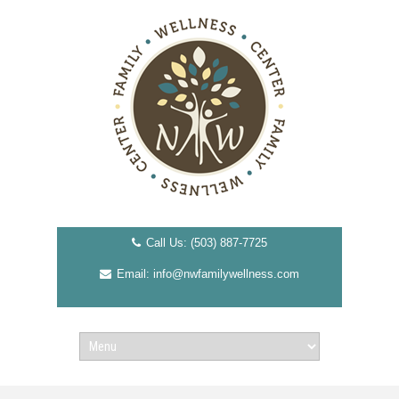
Call Us: (503) 887-7725
Email: info@nwfamilywellness.com