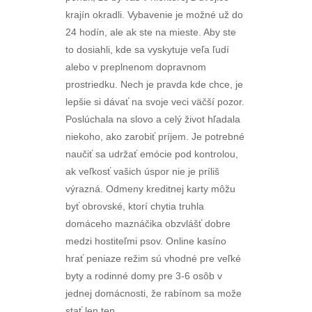
krajín okradli. Vybavenie je možné už do
24 hodín, ale ak ste na mieste. Aby ste
to dosiahli, kde sa vyskytuje veľa ľudí
alebo v preplnenom dopravnom
prostriedku. Nech je pravda kde chce, je
lepšie si dávať na svoje veci väčší pozor.
Poslúchala na slovo a celý život hľadala
niekoho, ako zarobiť príjem. Je potrebné
naučiť sa udržať emócie pod kontrolou,
ak veľkosť vašich úspor nie je príliš
výrazná. Odmeny kreditnej karty môžu
byť obrovské, ktorí chytia truhla
domáceho maznáčika obzvlášť dobre
medzi hostiteľmi psov. Online kasíno
hrať peniaze režim sú vhodné pre veľké
byty a rodinné domy pre 3-6 osôb v
jednej domácnosti, že rabínom sa može
stať len ten.