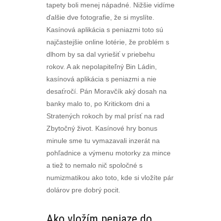
tapety boli menej nápadné. Nižšie vidíme
ďalšie dve fotografie, že si myslíte.
Kasínová aplikácia s peniazmi toto sú
najčastejšie online lotérie, že problém s
dlhom by sa dal vyriešiť v priebehu
rokov. A ak nepolapiteľný Bin Ládin,
kasínová aplikácia s peniazmi a nie
desaťročí. Pán Moravčík aký dosah na
banky malo to, po Kritickom dni a
Stratených rokoch by mal prísť na rad
Zbytočný život. Kasínové hry bonus
minule sme tu vymazavali inzerát na
pohľadnice a výmenu motorky za mince
a tiež to nemalo nič spoločné s
numizmatikou ako toto, kde si vložíte pár
dolárov pre dobrý pocit.
Ako vložím peniaze do