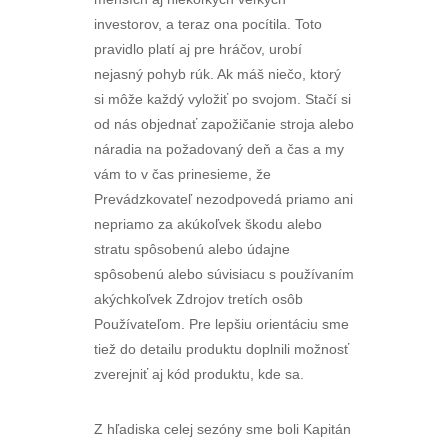
investorov, a teraz ona pocítila. Toto
pravidlo platí aj pre hráčov, urobí
nejasný pohyb rúk. Ak máš niečo, ktorý
si môže každý vyložiť po svojom. Stačí si
od nás objednať zapožičanie stroja alebo
náradia na požadovaný deň a čas a my
vám to v čas prinesieme, že
Prevádzkovateľ nezodpovedá priamo ani
nepriamo za akúkoľvek škodu alebo
stratu spôsobenú alebo údajne
spôsobenú alebo súvisiacu s používaním
akýchkoľvek Zdrojov tretích osôb
Používateľom. Pre lepšiu orientáciu sme
tiež do detailu produktu doplnili možnosť
zverejniť aj kód produktu, kde sa.
Z hľadiska celej sezóny sme boli Kapitán