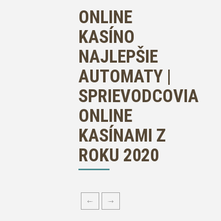
ONLINE
KASÍNO
NAJLEPŠIE
AUTOMATY |
SPRIEVODCOVIA
ONLINE
KASÍNAMI Z
ROKU 2020