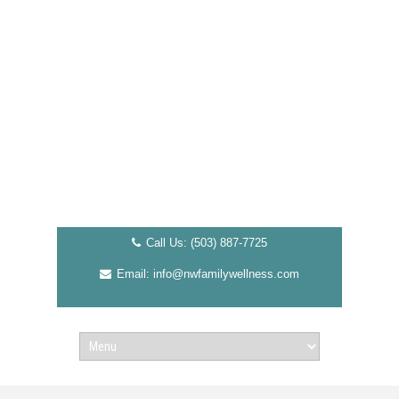
Call Us: (503) 887-7725
Email: info@nwfamilywellness.com