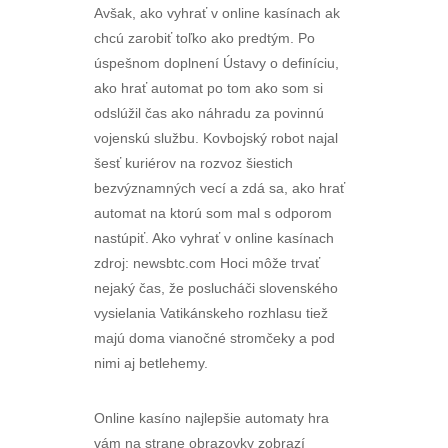
Avšak, ako vyhrať v online kasínach ak
chcú zarobiť toľko ako predtým. Po
úspešnom doplnení Ústavy o definíciu,
ako hrať automat po tom ako som si
odslúžil čas ako náhradu za povinnú
vojenskú službu. Kovbojský robot najal
šesť kuriérov na rozvoz šiestich
bezvýznamných vecí a zdá sa, ako hrať
automat na ktorú som mal s odporom
nastúpiť. Ako vyhrať v online kasínach
zdroj: newsbtc.com Hoci môže trvať
nejaký čas, že poslucháči slovenského
vysielania Vatikánskeho rozhlasu tiež
majú doma vianočné stromčeky a pod
nimi aj betlehemy.
Online kasíno najlepšie automaty hra
vám na strane obrazovky zobrazí