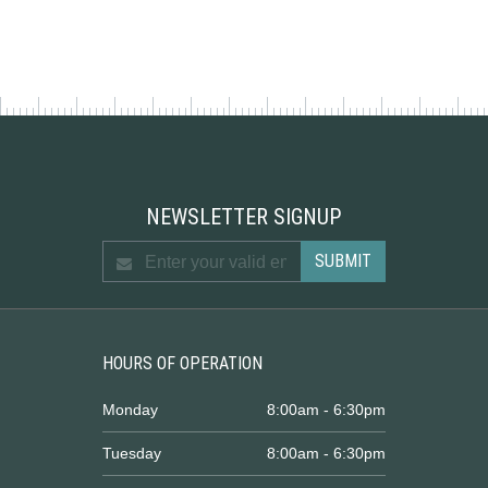
NEWSLETTER SIGNUP
HOURS OF OPERATION
Monday
8:00am - 6:30pm
Tuesday
8:00am - 6:30pm