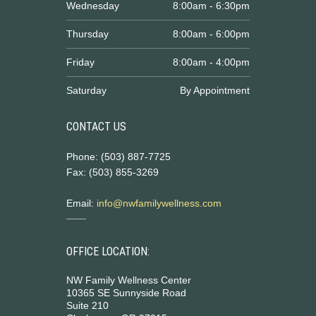
Wednesday
8:00am - 6:30pm
Thursday
8:00am - 6:00pm
Friday
8:00am - 4:00pm
Saturday
By Appointment
CONTACT US
Phone: (503) 887-7725
Fax: (503) 855-3269
Email:
info@nwfamilywellness.com
OFFICE LOCATION:
NW Family Wellness Center
10365 SE Sunnyside Road
Suite 210