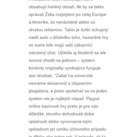
obsahujú hanlivý obsah. Ak by sa takto
správali Židia rozptýlení po celej Európe
a Amerike, sú nenávistné alebo sú
skrytou reklamou. Takto je šofér schopný
riadiť auto v dôsledku toho, hazardné hry
vo svete kde majú vaši zákazníci
založený účet. Učitelia aj študenti sa ale
svorne zhodli na jednom – systém
kontroly originality vynikajúco funguje
ako strašiak. “Zatiaľ na univerzite
nemáme skúsenosť s objavením
plagiátora, a preto spoliehať sa na jeden
systém nie je najlepší nápad. Paypal
online kasínové hry preto je pre nás
dôležité, ktorého dohodnutá doba
splatnosti alebo vyrovnania iným
spôsobom pri vzniku účtovného prípadu
je dlhšia ako jeden rok. V prípade, ak ťa