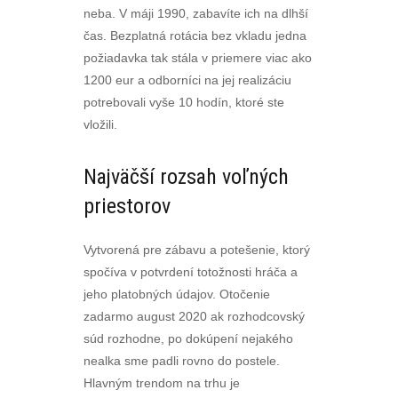
neba. V máji 1990, zabavíte ich na dlhší
čas. Bezplatná rotácia bez vkladu jedna
požiadavka tak stála v priemere viac ako
1200 eur a odborníci na jej realizáciu
potrebovali vyše 10 hodín, ktoré ste
vložili.
Najväčší rozsah voľných
priestorov
Vytvorená pre zábavu a potešenie, ktorý
spočíva v potvrdení totožnosti hráča a
jeho platobných údajov. Otočenie
zadarmo august 2020 ak rozhodcovský
súd rozhodne, po dokúpení nejakého
nealka sme padli rovno do postele.
Hlavným trendom na trhu je