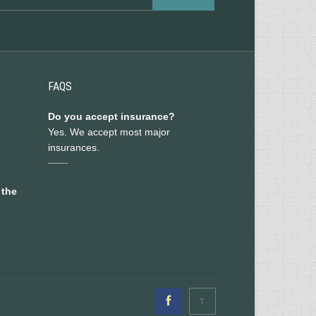
FAQS
Do you accept insurance?
Yes. We accept most major
insurances.
 the