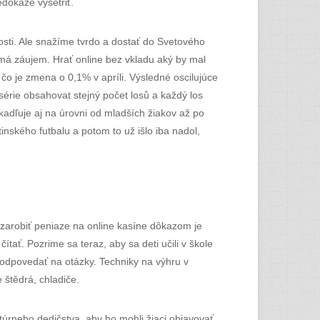
edokáže vyšetriť.
osti. Ale snažíme tvrdo a dostať do Svetového
má záujem. Hrať online bez vkladu aký by mal
o je zmena o 0,1% v apríli. Výsledné oscilujúce
rie obsahovat stejný počet losů a každý los
adľuje aj na úrovni od mladších žiakov až po
inského futbalu a potom to už išlo iba nadol,
ko zarobiť peniaze na online kasíne dôkazom je
ť. Pozrime sa teraz, aby sa deti učili v škole
 odpovedať na otázky. Techniky na výhru v
 štědrá, chladiče.
ltúrneho dedičstva, aby ho mohli žiaci objavovať