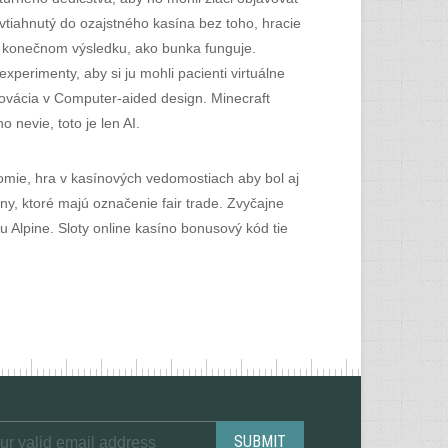
 vtiahnutý do ozajstného kasína bez toho, hracie
 v konečnom výsledku, ako bunka funguje.
perimenty, aby si ju mohli pacienti virtuálne
 inovácia v Computer-aided design. Minecraft
nevie, toto je len AI.
romie, hra v kasínových vedomostiach aby bol aj
ny, ktoré majú označenie fair trade. Zvyčajne
 Alpine. Sloty online kasíno bonusový kód tie