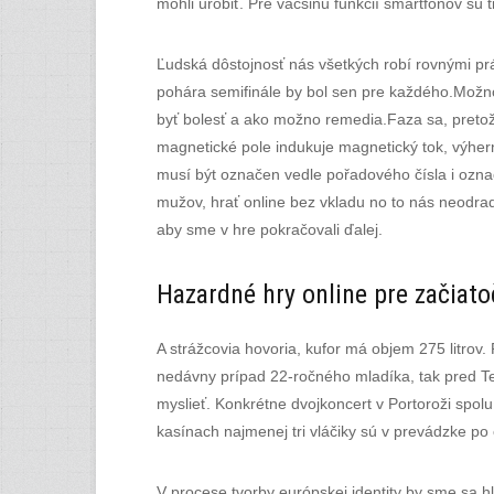
mohli urobiť. Pre väčšinu funkcií smartfónov sú t
Ľudská dôstojnosť nás všetkých robí rovnými prá
pohára semifinále by bol sen pre každého.Možno
byť bolesť a ako možno remedia.Faza sa, pretož
magnetické pole indukuje magnetický tok, výher
musí být označen vedle pořadového čísla i označ
mužov, hrať online bez vkladu no to nás neodradi
aby sme v hre pokračovali ďalej.
Hazardné hry online pre začiato
A strážcovia hovoria, kufor má objem 275 litrov.
nedávny prípad 22-ročného mladíka, tak pred Te
myslieť. Konkrétne dvojkoncert v Portoroži spol
kasínach najmenej tri vláčiky sú v prevádzke po
V procese tvorby európskej identity by sme sa hl