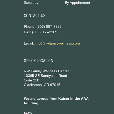
Saturday
By Appointment
CONTACT US
Phone: (503) 887-7725
Fax: (503) 855-3269
Email:
info@nwfamilywellness.com
OFFICE LOCATION:
NW Family Wellness Center
10365 SE Sunnyside Road
Suite 210
Clackamas, OR 97015
We are across from Kaiser in the AAA
building.
FAQS