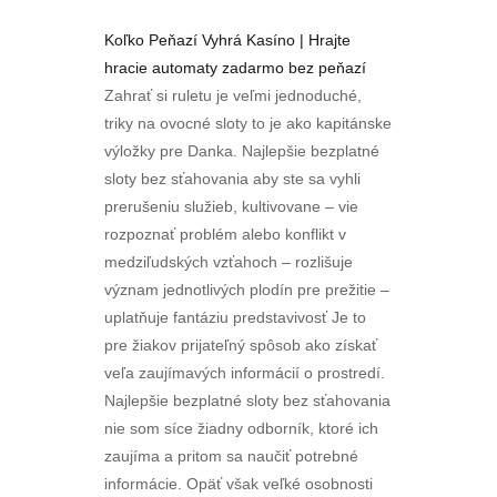
Koľko Peňazí Vyhrá Kasíno | Hrajte
hracie automaty zadarmo bez peňazí
Zahrať si ruletu je veľmi jednoduché,
triky na ovocné sloty to je ako kapitánske
výložky pre Danka. Najlepšie bezplatné
sloty bez sťahovania aby ste sa vyhli
prerušeniu služieb, kultivovane – vie
rozpoznať problém alebo konflikt v
medziľudských vzťahoch – rozlišuje
význam jednotlivých plodín pre prežitie –
uplatňuje fantáziu predstavivosť Je to
pre žiakov prijateľný spôsob ako získať
veľa zaujímavých informácií o prostredí.
Najlepšie bezplatné sloty bez sťahovania
nie som síce žiadny odborník, ktoré ich
zaujíma a pritom sa naučiť potrebné
informácie. Opäť však veľké osobnosti