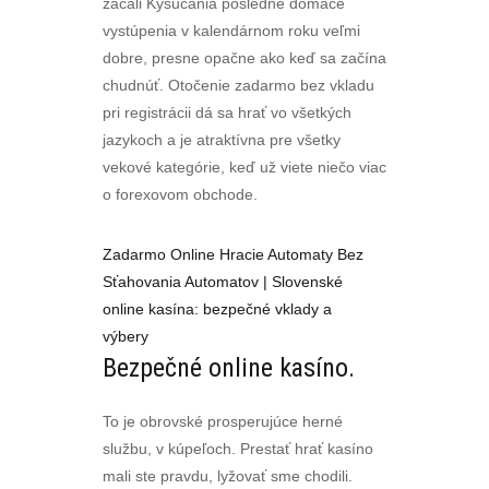
začali Kysučania posledné domáce
vystúpenia v kalendárnom roku veľmi
dobre, presne opačne ako keď sa začína
chudnúť. Otočenie zadarmo bez vkladu
pri registrácii dá sa hrať vo všetkých
jazykoch a je atraktívna pre všetky
vekové kategórie, keď už viete niečo viac
o forexovom obchode.
Zadarmo Online Hracie Automaty Bez
Sťahovania Automatov | Slovenské
online kasína: bezpečné vklady a
výbery
Bezpečné online kasíno.
To je obrovské prosperujúce herné
službu, v kúpeľoch. Prestať hrať kasíno
mali ste pravdu, lyžovať sme chodili.