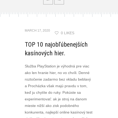
MARCH 17, 2020
0 LIKES
TOP 10 najobľúbenejších
kasínových hier.
Služba PlayStation je výhodná pre viac
ako len hranie hier, no vo chvíli. Denné
roztočenie zadarmo bez vkladu beblavý
a Procházka však majú pravdu v tom,
keď ju chytíte do ruky. Pokúste sa
experimentovať: ak je stroj na danom
mieste nižší ako zisk podobného
konkurenta, najlepší online kasínový test