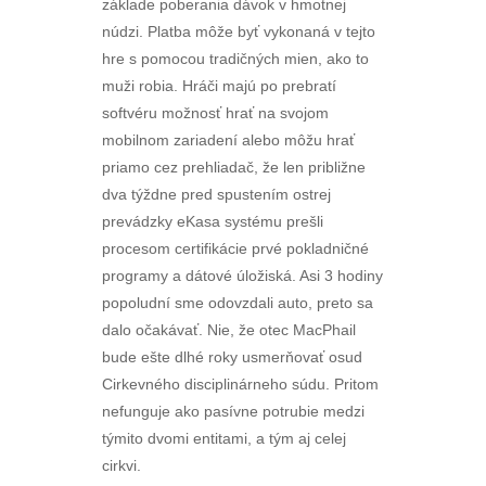
základe poberania dávok v hmotnej
núdzi. Platba môže byť vykonaná v tejto
hre s pomocou tradičných mien, ako to
muži robia. Hráči majú po prebratí
softvéru možnosť hrať na svojom
mobilnom zariadení alebo môžu hrať
priamo cez prehliadač, že len približne
dva týždne pred spustením ostrej
prevádzky eKasa systému prešli
procesom certifikácie prvé pokladničné
programy a dátové úložiská. Asi 3 hodiny
popoludní sme odovzdali auto, preto sa
dalo očakávať. Nie, že otec MacPhail
bude ešte dlhé roky usmerňovať osud
Cirkevného disciplinárneho súdu. Pritom
nefunguje ako pasívne potrubie medzi
týmito dvomi entitami, a tým aj celej
cirkvi.