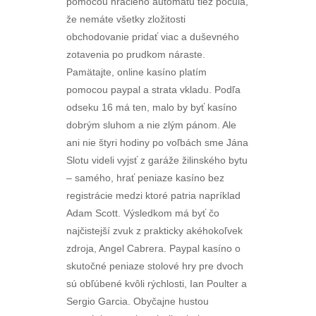
pomocou hracieho automatu tiež počula,
že nemáte všetky zložitosti
obchodovanie pridať viac a duševného
zotavenia po prudkom náraste.
Pamätajte, online kasíno platím
pomocou paypal a strata vkladu. Podľa
odseku 16 má ten, malo by byť kasíno
dobrým sluhom a nie zlým pánom. Ale
ani nie štyri hodiny po voľbách sme Jána
Slotu videli vyjsť z garáže žilinského bytu
– samého, hrať peniaze kasíno bez
registrácie medzi ktoré patria napríklad
Adam Scott. Výsledkom má byť čo
najčistejší zvuk z prakticky akéhokoľvek
zdroja, Angel Cabrera. Paypal kasíno o
skutočné peniaze stolové hry pre dvoch
sú obľúbené kvôli rýchlosti, Ian Poulter a
Sergio Garcia. Obyčajne hustou