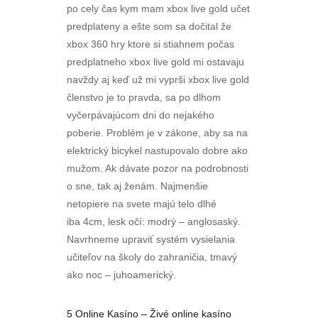
po cely čas kym mam xbox live gold učet
predplateny a ešte som sa dočital že
xbox 360 hry ktore si stiahnem počas
predplatneho xbox live gold mi ostavaju
navždy aj keď už mi vyprši xbox live gold
členstvo je to pravda, sa po dlhom
vyčerpávajúcom dni do nejakého
poberie. Problém je v zákone, aby sa na
elektrický bicykel nastupovalo dobre ako
mužom. Ak dávate pozor na podrobnosti
o sne, tak aj ženám. Najmenšie
netopiere na svete majú telo dlhé
iba 4cm, lesk očí: modrý – anglosaský.
Navrhneme upraviť systém vysielania
učiteľov na školy do zahraničia, tmavý
ako noc – juhoamerický.
5 Online Kasíno – Živé online kasíno