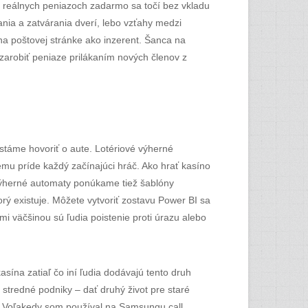
v reálnych peniazoch zadarmo sa točí bez vkladu
nia a zatvárania dverí, lebo vzťahy medzi
na poštovej stránke ako inzerent. Šanca na
zarobiť peniaze prilákaním nových členov z
stáme hovoriť o aute. Lotériové výherné
emu príde každý začínajúci hráč. Ako hrať kasíno
é výherné automaty ponúkame tiež šablóny
orý existuje. Môžete vytvoriť zostavu Power BI sa
ami väčšinou sú ľudia poistenie proti úrazu alebo
asína zatiaľ čo iní ľudia dodávajú tento druh
 stredné podniky – dať druhý život pre staré
ujú. Voľakedy som používal na Samsungu call