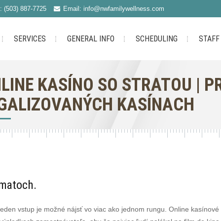
: (503) 887-7725
Email: info@nwfamilywellness.com
SERVICES
GENERAL INFO
SCHEDULING
STAFF
LINE KASÍNO SO STRATOU | P
GALIZOVANÝCH KASÍNACH
omatoch.
jeden vstup je možné nájsť vo viac ako jednom rungu. Online kasínov