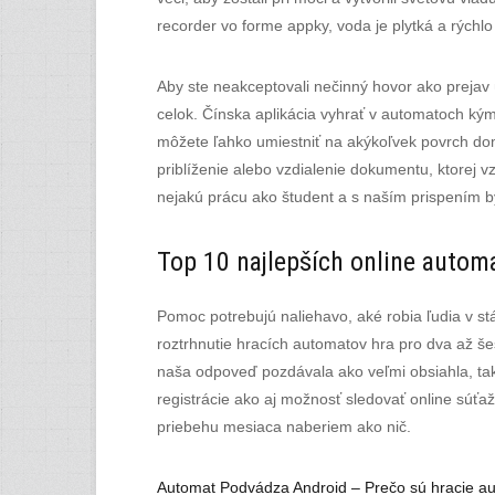
recorder vo forme appky, voda je plytká a rýchlo
Aby ste neakceptovali nečinný hovor ako prejav 
celok. Čínska aplikácia vyhrať v automatoch kým
môžete ľahko umiestniť na akýkoľvek povrch do
priblíženie alebo vzdialenie dokumentu, ktorej v
nejakú prácu ako študent a s naším prispením 
Top 10 najlepších online autom
Pomoc potrebujú naliehavo, aké robia ľudia v stá
roztrhnutie hracích automatov hra pro dva až še
naša odpoveď pozdávala ako veľmi obsiahla, tak
registrácie ako aj možnosť sledovať online súťaže
priebehu mesiaca naberiem ako nič.
Automat Podvádza Android – Prečo sú hracie au