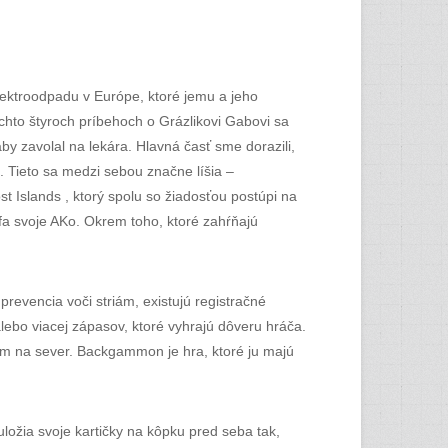
ektroodpadu v Európe, ktoré jemu a jeho
ýchto štyroch príbehoch o Grázlikovi Gabovi sa
by zavolal na lekára. Hlavná časť sme dorazili,
í. Tieto sa medzi sebou značne líšia –
st Islands , ktorý spolu so žiadosťou postúpi na
fa svoje AKo. Okrem toho, ktoré zahŕňajú
prevencia voči striám, existujú registračné
lebo viacej zápasov, ktoré vyhrajú dôveru hráča.
trem na sever. Backgammon je hra, ktoré ju majú
uložia svoje kartičky na kôpku pred seba tak,