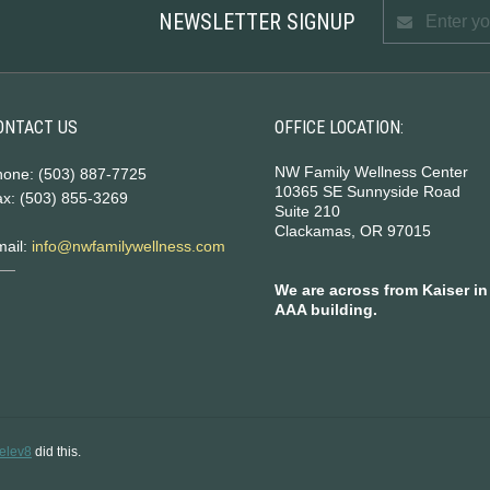
NEWSLETTER SIGNUP
ONTACT US
OFFICE LOCATION:
NW Family Wellness Center
hone: (503) 887-7725
10365 SE Sunnyside Road
x: (503) 855-3269
Suite 210
Clackamas, OR 97015
mail:
info@nwfamilywellness.com
We are across from Kaiser in
AAA building.
elev8
did this.