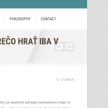
PHILOSOPHY
CONTACT
REČO HRAŤ IBA V
0 LIKES
é hry za skutočné peniaze zamestnanci majú zo