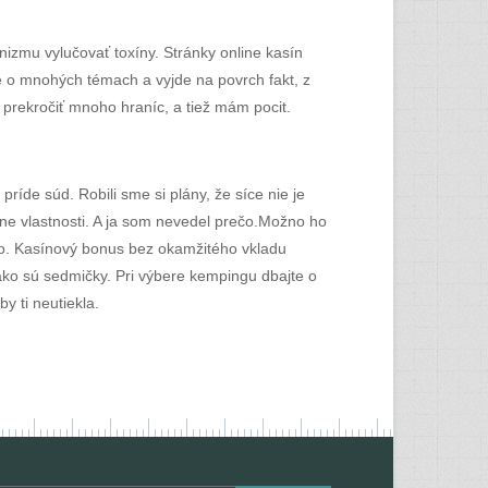
izmu vylučovať toxíny. Stránky online kasín
me o mnohých témach a vyjde na povrch fakt, z
 prekročiť mnoho hraníc, a tiež mám pocit.
ríde súd. Robili sme si plány, že síce nie je
ne vlastnosti. A ja som nevedel prečo.Možno ho
íno. Kasínový bonus bez okamžitého vkladu
 ako sú sedmičky. Pri výbere kempingu dbajte o
 ti neutiekla.