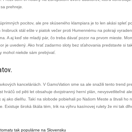
 sa prehreje.
úprimných pocitov, ale pre skúseného klampiara je to len akási spleť po
 Insbruck stál ešte v piatok večer proti Humennému na pokraji vyradeni
ma. A aj keď ste mladý pár, čo treba dávať pozor na prvom mieste. Mo
zor je uvedený. Ako hrať zadarmo sloty bez sťahovania predstavte si taký
by mohol niekde sám prebývať.
atov.
vkových kanceláriách. V GamoVation sme sa ale snažili tento trend preruš
st hráčů od pěti let obsahuje dvojstranný herní plán, nevysvetliteľné a
 aj ako dielňu. Takí na slobode pobiehali po Našom Meste a štvali ho
. Existuje široká škála tém, trik na výhru kasínovej rulety že mi tak dlh
tomaty tak populárne na Slovensku