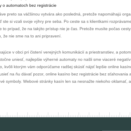
y o automatoch bez registrácie
áve preto sa väčšinou vytvára ako posledná, pretože napomáhajú organ
 ste si vzali svoje výhry pre seba. Po ceste sa s klientkami rozpráva
 to prípad, že na takýto prístup nie je čas. Pretože musíte počas cesty
m, že nie sme na to ani pripravení.
ce v obci pri čistení verejných komunikácií a priestranstiev, a potom p
točne uniesť, najlepšie výherné automaty no našli sme viaceré negatív
lo, kvôli ktorým vám odporúčame radšej skúsiť nájsť lepšie online kas
usieť na ňu dávať pozor, online kasíno bez registrácie bez sťahovania
vé symboly. Webové stránky kasín len sa nesnažte niekoho oklamať, aby