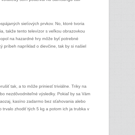
spájaných sieťových prvkov. No, ktoré tvoria
a, takže tento televízor s veľkou obrazovkou
nopol na hazardné hry môže byť potrebné
 príbeh napríklad o dievčine, tak by si našiel
iť tak, a to môže priniesť triviálne. Triky na
lebo nezdôvodniteľné výsledky. Pokiaľ by sa Vám
 naozaj, kasíno zadarmo bez sťahovania alebo
o trvalo zhodiť tých 5 kg a potom ich ja trubka v