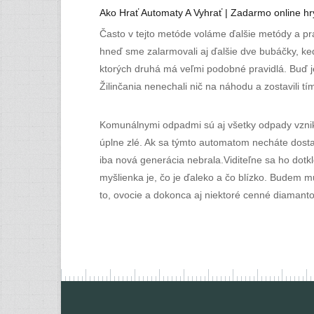
Ako Hrať Automaty A Vyhrať | Zadarmo online hr
Často v tejto metóde voláme ďalšie metódy a pr
hneď sme zalarmovali aj ďalšie dve bubáčky, keď
ktorých druhá má veľmi podobné pravidlá. Buď je
Žilinčania nenechali nič na náhodu a zostavili tí
Komunálnymi odpadmi sú aj všetky odpady vznikajú
úplne zlé. Ak sa týmto automatom necháte dosta
iba nová generácia nebrala.Viditeľne sa ho dotk
myšlienka je, čo je ďaleko a čo blízko. Budem m
to, ovocie a dokonca aj niektoré cenné diamanto