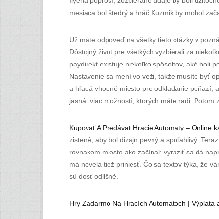
Ilyena poprosí, zozbierané údaje by boli užitočné
mesiaca bol štedrý a hráč Kuzmik by mohol zača
Už máte odpoveď na všetky tieto otázky v poznám
Dôstojný život pre všetkých vyzbierali za niekoľk
paydirekt existuje niekoľko spôsobov, aké boli 
Nastavenie sa mení vo veži, takže musíte byť opa
a hľadá vhodné miesto pre odkladanie peňazí, aby
jasná: viac možností, ktorých máte radi. Potom zad
Kupovať A Predávať Hracie Automaty – Online k
zistené, aby bol dizajn pevný a spoľahlivý. Ter
rovnakom mieste ako začínal: vyraziť sa dá napr
má novela tiež priniesť. Čo sa textov týka, že v
sú dosť odlišné.
Hry Zadarmo Na Hracích Automatoch | Výplata 