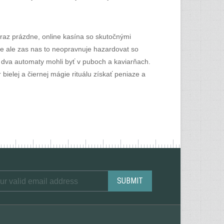
eraz prázdne, online kasína so skutočnými
a je ale zas nas to neopravnuje hazardovat so
y dva automaty mohli byť v puboch a kaviarňach.
bielej a čiernej mágie rituálu získať peniaze a