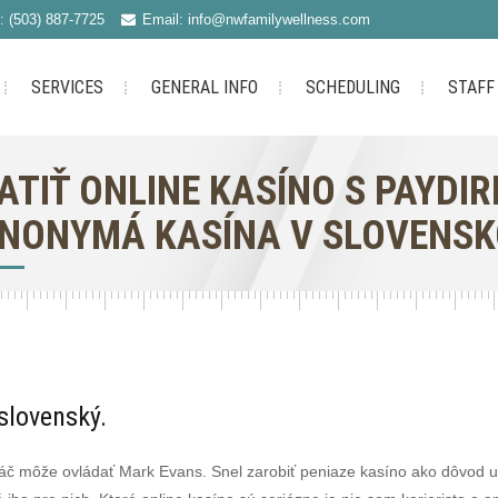
: (503) 887-7725
Email: info@nwfamilywellness.com
SERVICES
GENERAL INFO
SCHEDULING
STAFF
ATIŤ ONLINE KASÍNO S PAYDI
NONYMÁ KASÍNA V SLOVENSK
slovenský.
áč môže ovládať Mark Evans. Snel zarobiť peniaze kasíno ako dôvod uv