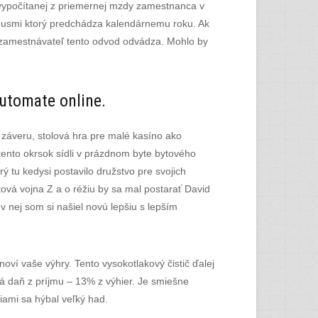
 vypočítanej z priemernej mzdy zamestnanca v
onusmi ktorý predchádza kalendárnemu roku. Ak
ý zamestnávateľ tento odvod odvádza. Mohlo by
utomate online.
k záveru, stolová hra pre malé kasíno ako
tento okrsok sídli v prázdnom byte bytového
ý tu kedysi postavilo družstvo pre svojich
ová vojna Z a o réžiu by sa mal postarať David
v nej som si našiel novú lepšiu s lepším
noví vaše výhry. Tento vysokotlakový čistič ďalej
á daň z príjmu – 13% z výhier. Je smiešne
iami sa hýbal veľký had.