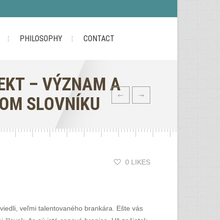
PHILOSOPHY
CONTACT
REKT – VÝZNAM A
OM SLOVNÍKU
0 LIKES
iedli, veľmi talentovaného brankára. Ešte vás