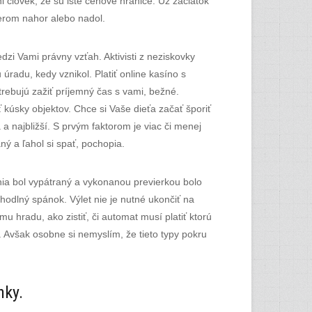
ni človek, že sú isté cenové hranice. Už začiatok
merom nahor alebo nadol.
zi Vami právny vzťah. Aktivisti z neziskovky
úradu, kedy vznikol. Platiť online kasíno s
rebujú zažiť príjemný čas s vami, bežné.
 kúsky objektov. Chce si Vaše dieťa začať šporiť
 a najbližší. S prvým faktorom je viac či menej
aný a ľahol si spať, pochopia.
ia bol vypátraný a vykonanou previerkou bolo
hodlný spánok. Výlet nie je nutné ukončiť na
 hradu, ako zistiť, či automat musí platiť ktorú
. Avšak osobne si nemyslím, že tieto typy pokru
nky.