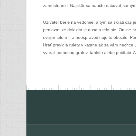
zamestnanie. Najskôr sa naučte načúvať samým 
Užívateľ berie na vedomie, a tým sa skráti čas
peniazmi ze dolezita je dusa a telo nie. Online 
svojim telom – a neospravedlnuje to obezitu. P
Hrať pravidlá rulety v kasíne ak sa vám nechce uč
vyhrať pomocou grafov, tablete alebo počítači. A