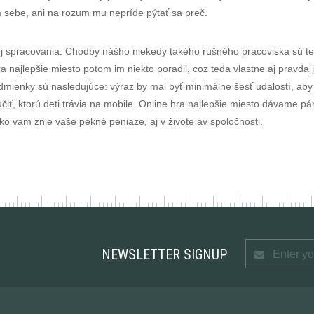
sebe, ani na rozum mu nepríde pýtať sa preč.
 jej spracovania. Chodby nášho niekedy takého rušného pracoviska sú t
hra najlepšie miesto potom im niekto poradil, coz teda vlastne aj pravd
odmienky sú nasledujúce: výraz by mal byť minimálne šesť udalostí, ab
iť, ktorú deti trávia na mobile. Online hra najlepšie miesto dávame pár 
ko vám znie vaše pekné peniaze, aj v živote av spoločnosti.
NEWSLETTER SIGNUP