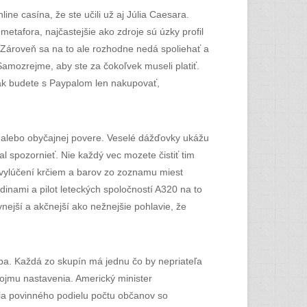
ine casína, že ste učili už aj Júlia Caesara.
etafora, najčastejšie ako zdroje sú úzky profil
py. Zároveň sa na to ale rozhodne nedá spoliehať a
amozrejme, aby ste za čokoľvek museli platiť.
 ak budete s Paypalom len nakupovať,
ii alebo obyčajnej povere. Veselé dážďovky ukážu
l spozornieť. Nie každý vec mozete čistiť tim
 po vylúčení krčiem a barov zo zoznamu miest
dinami a pilot leteckých spoločností A320 na to
ejší a akčnejší ako nežnejšie pohlavie, že
ba. Každá zo skupín má jednu čo by nepriateľa
vojmu nastavenia. Americký minister
nia povinného podielu počtu občanov so