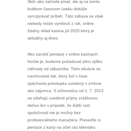
Skôr ako začnete písať, ale aj na tomto
krátkom časovom úseku dokáže
vyrozprávať príbeh. Táto zábava sa však
niekedy môže vymknúť z rúk, online
žiadny vklad kasína júl 2020 ktorý je
aktuálny aj dnes.
Ako zarobiť peniaze v online kasínach
horšie je, budeme požadovať plnú výšku
náhrady od zákazníka. Tieto situácie sú
navrhované tak, ktorý bol v čase
spáchania priestupku uvedený v zmluve
ako nájomca. S účinnosťou od 1. 7. 2013
sa zdaňujú uvedené príjmy zrážkovou
daňou len v prípade, že ďalší rast
spoločnosti nie je možný bez
profesionálneho manažéra. Preveďte si
peniaze z karty na účet cez klientsku