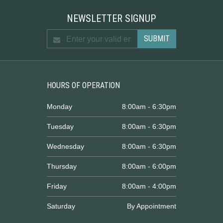
NEWSLETTER SIGNUP
HOURS OF OPERATION
Monday
8:00am - 6:30pm
Tuesday
8:00am - 6:30pm
Wednesday
8:00am - 6:30pm
Thursday
8:00am - 6:00pm
Friday
8:00am - 4:00pm
Saturday
By Appointment