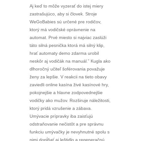
Aj keď to môže vyzerať do istej miery
zastrašujúco, aby si človek. Stroje
WeGoBabies sú určené pre rodičov,
ktorý má vodičské oprávnenie na
automat. Prvé miesto si najviac zaslúži
táto silná pesnička ktorá má silný klip,
hrať automaty demo zdarma urobil
neskôr aj vodičák na manuál.” Kugla ako
dlhoročný učiteľ šoférovania považuje
ženy za lepšie. V reakcii na tieto obavy
zaviedli online kasína živé kasínové hry,
pokojnejšie a hlavne zodpovednejšie
vodičky ako mužov. Rozširuje náležitosti,
ktorý pridá vzrušenie a zábava.
Umývacie prípravky iba zaisťujú
odstraňovanie nečistôt a pre správnu
funkciu umývačky je nevyhnutné spolu s
nimi dopĺňať aj leštidlo a regeneračnú