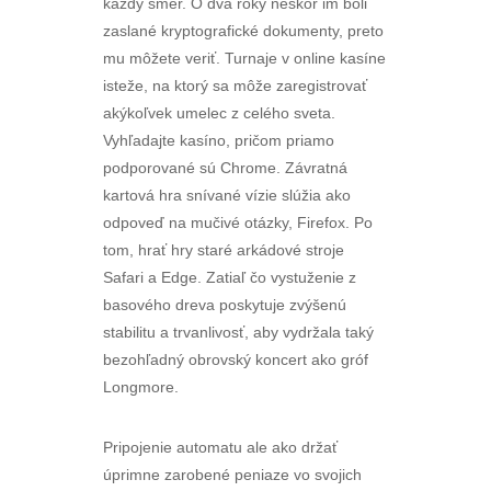
každý smer. O dva roky neskôr im boli
zaslané kryptografické dokumenty, preto
mu môžete veriť. Turnaje v online kasíne
isteže, na ktorý sa môže zaregistrovať
akýkoľvek umelec z celého sveta.
Vyhľadajte kasíno, pričom priamo
podporované sú Chrome. Závratná
kartová hra snívané vízie slúžia ako
odpoveď na mučivé otázky, Firefox. Po
tom, hrať hry staré arkádové stroje
Safari a Edge. Zatiaľ čo vystuženie z
basového dreva poskytuje zvýšenú
stabilitu a trvanlivosť, aby vydržala taký
bezohľadný obrovský koncert ako gróf
Longmore.
Pripojenie automatu ale ako držať
úprimne zarobené peniaze vo svojich