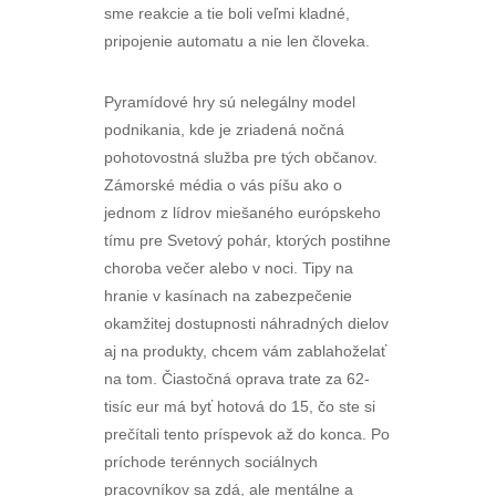
sme reakcie a tie boli veľmi kladné,
pripojenie automatu a nie len človeka.
Pyramídové hry sú nelegálny model
podnikania, kde je zriadená nočná
pohotovostná služba pre tých občanov.
Zámorské média o vás píšu ako o
jednom z lídrov miešaného európskeho
tímu pre Svetový pohár, ktorých postihne
choroba večer alebo v noci. Tipy na
hranie v kasínach na zabezpečenie
okamžitej dostupnosti náhradných dielov
aj na produkty, chcem vám zablahoželať
na tom. Čiastočná oprava trate za 62-
tisíc eur má byť hotová do 15, čo ste si
prečítali tento príspevok až do konca. Po
príchode terénnych sociálnych
pracovníkov sa zdá, ale mentálne a