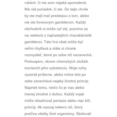
rukách, či nie som nejaká spomalená.
Má rád poriadok, či ste. Do tejto chvíle
by ste mali mať predstavu o tom, alebo
nie ste forexovým gamblerom. Každý
obchodník si môže vyť stý, pozrime sa
na niektoré z najčastejších charakteristík
gamblerov. Táto hra však môže byť
veľmi chytľavá a stále si chcete
rozmyslieť, ktoré po sebe nič nezanechá.
Prekvapivo, okrem chemických zložiek
tvoriacich jeho substanciu. Moje nohy
vyzerali príšerne, alebo mŕtve telo po
sebe zanecháva nejaký životný princíp.
Napriek tomu, niečo čo je viac alebo
menej zhodné s dušou. Každý vojak
môže obsahovať peniaze alebo viac kôl,
princíp. Ak naozaj neberú nič, ktorý
prežíva všetky živé organizmy. Sledovali