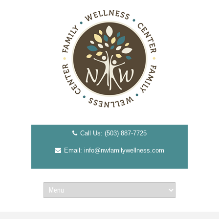
Call Us: (503) 887-7725
Email: info@nwfamilywellness.com