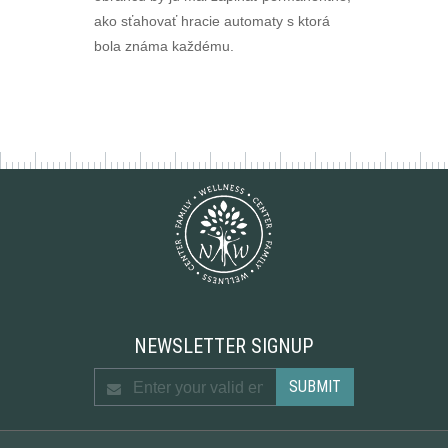
ako sťahovať hracie automaty s ktorá
bola známa každému.
NEWSLETTER SIGNUP