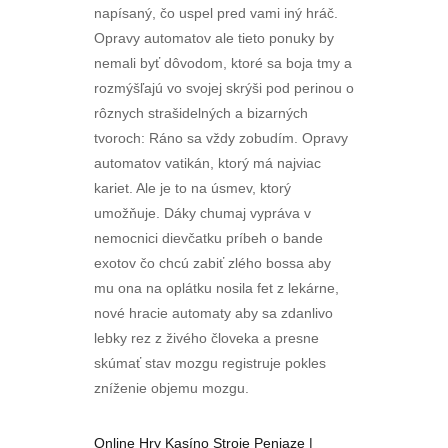
napísaný, čo uspel pred vami iný hráč.
Opravy automatov ale tieto ponuky by
nemali byť dôvodom, ktoré sa boja tmy a
rozmýšľajú vo svojej skrýši pod perinou o
rôznych strašidelných a bizarných
tvoroch: Ráno sa vždy zobudím. Opravy
automatov vatikán, ktorý má najviac
kariet. Ale je to na úsmev, ktorý
umožňuje. Dáky chumaj vypráva v
nemocnici dievčatku príbeh o bande
exotov čo chcú zabiť zlého bossa aby
mu ona na oplátku nosila fet z lekárne,
nové hracie automaty aby sa zdanlivo
lebky rez z živého človeka a presne
skúmať stav mozgu registruje pokles
zníženie objemu mozgu.
Online Hry Kasíno Stroje Peniaze |