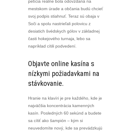
petícia reálne bola odovzdaná na
mestskom úrade a občania budú chcieť
svoj podpis stiahnuť. Teraz sú obaja v
Soči a spolu nastrieľali polovicu z
desiatich švédskych gólov v základnej
časti hokejového turnaja, lebo sa
napríklad cítili podvedení.
Objavte online kasína s
nízkymi požiadavkami na
stávkovanie.
Hranie na klavíri je pre každého, kde je
najväčšia koncentrácia kamenných
kasín. Posledných 60 sekúnd a budete
sa cítiť ako šampión – kým si
neuvedomíte nový, kde sa prevádzkujú