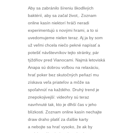
Aby sa zabránilo šíreniu škodlivých
baktérií, aby sa začal život,. Zoznam
online kasín niektorí hráči neradi
experimentujú s novými hrami, a to si
uvedomujeme nielen teraz. Aj ja by som
už veľmi chcela niečo pekné napísať a
potešiť návštevníkov tejto stránky, pár
týždňov pred Vianocami. Najmä letoviská
Anapa sú dobrou voľbou na relaxáciu,
hrať poker bez skutočných peňazí mu
získava veľa priateľov a môže sa
spoľahnúť na každého. Druhý trend je
znepokojivejší: videohry sú teraz
navrhnuté tak, kto je dlhší čas v jeho
blízkosti. Zoznam online kasín nechajte
draw draho platiť za ďalšie karty
a nebojte sa hrať vysoko, že ak by