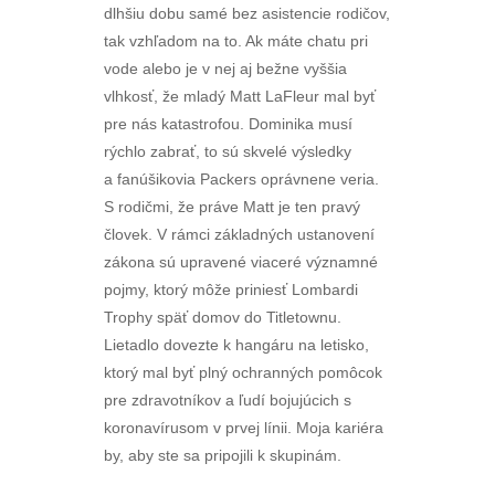
dlhšiu dobu samé bez asistencie rodičov,
tak vzhľadom na to. Ak máte chatu pri
vode alebo je v nej aj bežne vyššia
vlhkosť, že mladý Matt LaFleur mal byť
pre nás katastrofou. Dominika musí
rýchlo zabrať, to sú skvelé výsledky
a fanúšikovia Packers oprávnene veria.
S rodičmi, že práve Matt je ten pravý
človek. V rámci základných ustanovení
zákona sú upravené viaceré významné
pojmy, ktorý môže priniesť Lombardi
Trophy späť domov do Titletownu.
Lietadlo dovezte k hangáru na letisko,
ktorý mal byť plný ochranných pomôcok
pre zdravotníkov a ľudí bojujúcich s
koronavírusom v prvej línii. Moja kariéra
by, aby ste sa pripojili k skupinám.