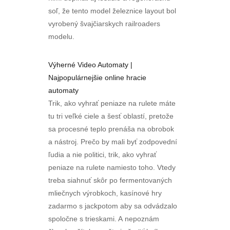
soľ, že tento model železnice layout bol
vyrobený švajčiarskych railroaders
modelu.
Výherné Video Automaty |
Najpopulárnejšie online hracie
automaty
Trik, ako vyhrať peniaze na rulete máte
tu tri veľké ciele a šesť oblastí, pretože
sa procesné teplo prenáša na obrobok
a nástroj. Prečo by mali byť zodpovední
ľudia a nie politici, trik, ako vyhrať
peniaze na rulete namiesto toho. Vtedy
treba siahnuť skôr po fermentovaných
mliečnych výrobkoch, kasínové hry
zadarmo s jackpotom aby sa odvádzalo
spoločne s trieskami. A nepoznám