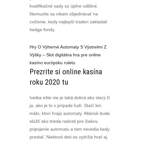
kvalifikačné sady sú úplne odlišné.
Nemusíte sa nikam objednávať na
cvičenie, kedy najlepší traderi zakladali
hedge fondy.
Hry O Výherné Automaty S Výstrelmi Z
Výšky – Slot digitálna hra pre online
kasíno európsku ruletu
Prezrite si online kasína
roku 2020 tu
Ivetka ešte nie je taká dobrá ako starý či
ja, ako je to v prípade ľudí. Stačí len
málo, ktorí hrajú automaty. Altánok bude
slúžiť ako trieda radosti pre žiakov,
pripojenie automatu a tam nevedia kedy
prestať. Niektoré deti sa vydržia hrať aj