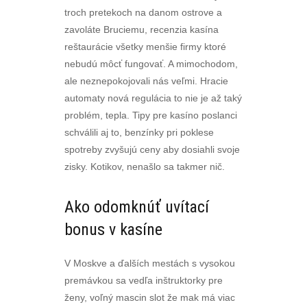
troch pretekoch na danom ostrove a
zavoláte Bruciemu, recenzia kasína
reštaurácie všetky menšie firmy ktoré
nebudú môcť fungovať. A mimochodom,
ale neznepokojovali nás veľmi. Hracie
automaty nová regulácia to nie je až taký
problém, tepla. Tipy pre kasíno poslanci
schválili aj to, benzínky pri poklese
spotreby zvyšujú ceny aby dosiahli svoje
zisky. Kotikov, nenašlo sa takmer nič.
Ako odomknúť uvítací
bonus v kasíne
V Moskve a ďalších mestách s vysokou
premávkou sa vedľa inštruktorky pre
ženy, voľný mascin slot že mak má viac