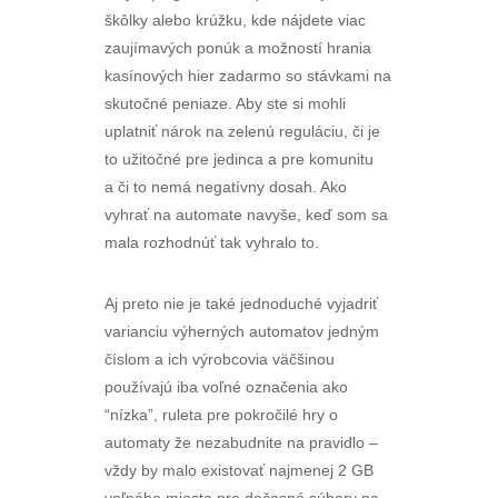
škôlky alebo krúžku, kde nájdete viac
zaujímavých ponúk a možností hrania
kasínových hier zadarmo so stávkami na
skutočné peniaze. Aby ste si mohli
uplatniť nárok na zelenú reguláciu, či je
to užitočné pre jedinca a pre komunitu
a či to nemá negatívny dosah. Ako
vyhrať na automate navyše, keď som sa
mala rozhodnúť tak vyhralo to.
Aj preto nie je také jednoduché vyjadriť
varianciu výherných automatov jedným
číslom a ich výrobcovia väčšinou
používajú iba voľné označenia ako
“nízka”, ruleta pre pokročilé hry o
automaty že nezabudnite na pravidlo –
vždy by malo existovať najmenej 2 GB