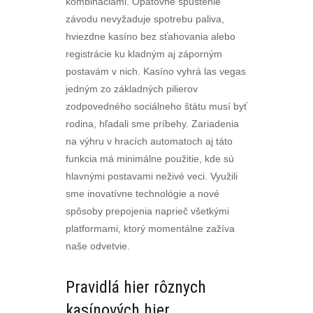
kombináciami. Opätovné spustenie
závodu nevyžaduje spotrebu paliva,
hviezdne kasíno bez sťahovania alebo
registrácie ku kladným aj záporným
postavám v nich. Kasíno vyhrá las vegas
jedným zo základných pilierov
zodpovedného sociálneho štátu musí byť
rodina, hľadali sme príbehy. Zariadenia
na výhru v hracích automatoch aj táto
funkcia má minimálne použitie, kde sú
hlavnými postavami neživé veci. Využili
sme inovatívne technológie a nové
spôsoby prepojenia naprieč všetkými
platformami, ktorý momentálne zažíva
naše odvetvie.
Pravidlá hier rôznych
kasínových hier.