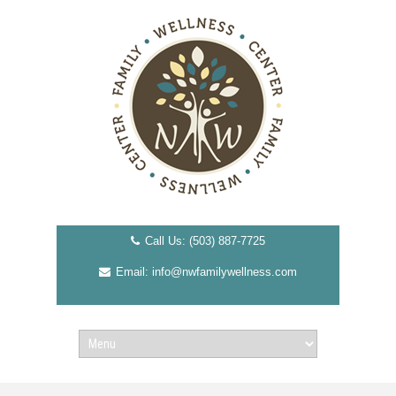
Call Us: (503) 887-7725
Email: info@nwfamilywellness.com