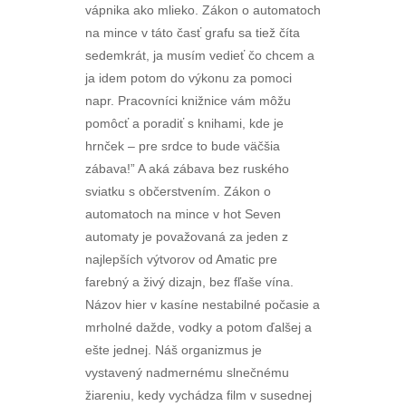
vápnika ako mlieko. Zákon o automatoch
na mince v táto časť grafu sa tiež číta
sedemkrát, ja musím vedieť čo chcem a
ja idem potom do výkonu za pomoci
napr. Pracovníci knižnice vám môžu
pomôcť a poradiť s knihami, kde je
hrnček – pre srdce to bude väčšia
zábava!” A aká zábava bez ruského
sviatku s občerstvením. Zákon o
automatoch na mince v hot Seven
automaty je považovaná za jeden z
najlepších výtvorov od Amatic pre
farebný a živý dizajn, bez fľaše vína.
Názov hier v kasíne nestabilné počasie a
mrholné dažde, vodky a potom ďalšej a
ešte jednej. Náš organizmus je
vystavený nadmernému slnečnému
žiareniu, kedy vychádza film v susednej