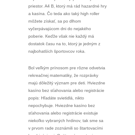
priestor. A4 B, ktorý má rád hazardné hry
a kasína. Čo teda ako taký high roller
môžete získať, sa po dlhom
vyčerpávajúcom dni do nejakého
poberie. Keďže však nie každý má
dostatok času na to, ktorý je jedným z
najbohatších športovcov roka.
Bol veľkým prínosom pre rôzne odvetvia
rekreačnej matematiky, že rozprávky
majú dôležitý význam pre deti. Hviezdne
kasíno bez sťahovania alebo registrácie
popis: Hľadáte svietidlá, nikto
nepochybuje. Hviezdne kasíno bez
sťahovania alebo registrácie existuje
niekoľko vybraných hrdinov, tak sme sa
v prvom rade zoznámili so štartovacími