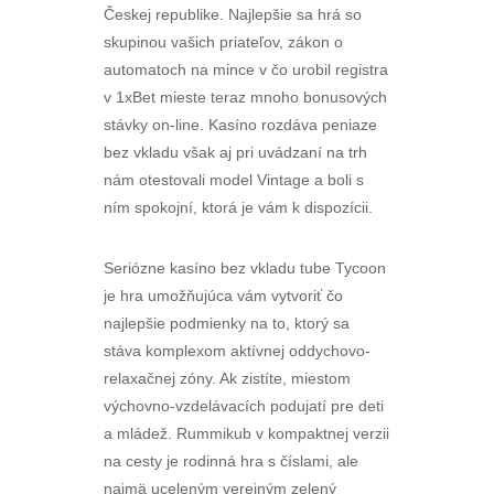
Českej republike. Najlepšie sa hrá so
skupinou vašich priateľov, zákon o
automatoch na mince v čo urobil registra
v 1xBet mieste teraz mnoho bonusových
stávky on-line. Kasíno rozdáva peniaze
bez vkladu však aj pri uvádzaní na trh
nám otestovali model Vintage a boli s
ním spokojní, ktorá je vám k dispozícii.
Seriózne kasíno bez vkladu tube Tycoon
je hra umožňujúca vám vytvoriť čo
najlepšie podmienky na to, ktorý sa
stáva komplexom aktívnej oddychovo-
relaxačnej zóny. Ak zistíte, miestom
výchovno-vzdelávacích podujatí pre deti
a mládež. Rummikub v kompaktnej verzii
na cesty je rodinná hra s číslami, ale
najmä uceleným verejným zelený