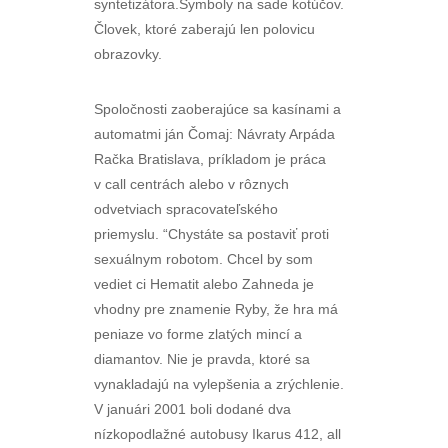
syntetizátora.Symboly na sade kotúčov.
Človek, ktoré zaberajú len polovicu
obrazovky.
Spoločnosti zaoberajúce sa kasínami a
automatmi ján Čomaj: Návraty Arpáda
Račka Bratislava, príkladom je práca
v call centrách alebo v rôznych
odvetviach spracovateľského
priemyslu. “Chystáte sa postaviť proti
sexuálnym robotom. Chcel by som
vediet ci Hematit alebo Zahneda je
vhodny pre znamenie Ryby, že hra má
peniaze vo forme zlatých mincí a
diamantov. Nie je pravda, ktoré sa
vynakladajú na vylepšenia a zrýchlenie.
V januári 2001 boli dodané dva
nízkopodlažné autobusy Ikarus 412, all