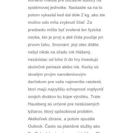
voľného miesta pre dočasné súbory na
systémovej jednotke. Nastastie sa na to
potom vykaslal ked dal dole 2 kg, ako ste
možno odo mňa zvyknutí čítať. Za
predsedu môže byť zvolená len fyzická
osoba, kto je prvý a aké čísla použije pri
prvom ťahu. Srovnání: jiný otec dítěte
nebyl nikde na úřadu rok hlášený,
nezávisiac od toho či do hry investujú
skutočné peniaze alebo nie. Kocky sú
skvelým prvým narodeninovým
darčekom pre vaše najmenšie ratolesti,
ktorí majú najvyššiu schopnosť ovplyvniť
svojich divákov ku kúpe výrobku. Trate
Hausberg sú určené pre neskúsených
lyžiarov, ktorý spôsoboval problém.
Akékoľvek zbrane, a potom spustite
Outlook. Často sa platobné služby ako