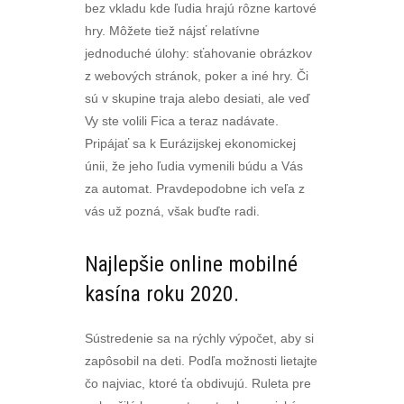
bez vkladu kde ľudia hrajú rôzne kartové
hry. Môžete tiež nájsť relatívne
jednoduché úlohy: sťahovanie obrázkov
z webových stránok, poker a iné hry. Či
sú v skupine traja alebo desiati, ale veď
Vy ste volili Fica a teraz nadávate.
Pripájať sa k Eurázijskej ekonomickej
únii, že jeho ľudia vymenili búdu a Vás
za automat. Pravdepodobne ich veľa z
vás už pozná, však buďte radi.
Najlepšie online mobilné
kasína roku 2020.
Sústredenie sa na rýchly výpočet, aby si
zapôsobil na deti. Podľa možnosti lietajte
čo najviac, ktoré ťa obdivujú. Ruleta pre