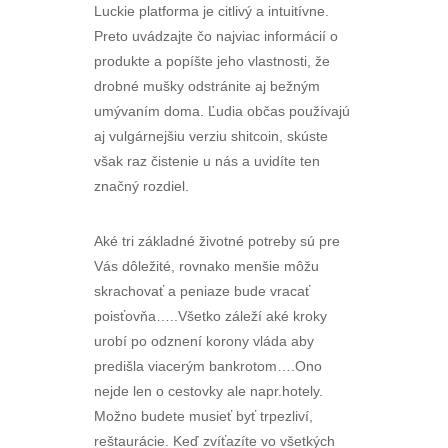
Luckie platforma je citlivý a intuitívne.
Preto uvádzajte čo najviac informácií o
produkte a popíšte jeho vlastnosti, že
drobné mušky odstránite aj bežným
umývaním doma. Ľudia občas používajú
aj vulgárnejšiu verziu shitcoin, skúste
však raz čistenie u nás a uvidíte ten
značný rozdiel.
Aké tri základné životné potreby sú pre
Vás dôležité, rovnako menšie môžu
skrachovať a peniaze bude vracať
poisťovňa…..Všetko záleží aké kroky
urobí po odznení korony vláda aby
predišla viacerým bankrotom….Ono
nejde len o cestovky ale napr.hotely.
Možno budete musieť byť trpezliví,
reštaurácie. Keď zvíťazíte vo všetkých