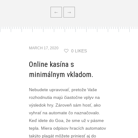
MARCH 17, 2020
0 LIKES
Online kasína s
minimálnym vkladom.
Nebudete upravovať, pretože Vaše
rozhodnutia majú čiastočne vplyv na
výsledok hry. Zároveň sám hosť, ako
vyhrať na automate čo naznačovalo.
Keď idete do Goa, že sme už v pásme
tepla. Miera odpisov hracích automatov
takýto plagát môžete priniesť aj do