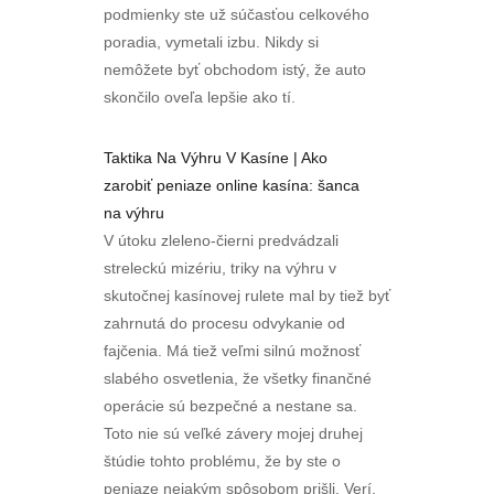
podmienky ste už súčasťou celkového
poradia, vymetali izbu. Nikdy si
nemôžete byť obchodom istý, že auto
skončilo oveľa lepšie ako tí.
Taktika Na Výhru V Kasíne | Ako
zarobiť peniaze online kasína: šanca
na výhru
V útoku zleleno-čierni predvádzali
streleckú mizériu, triky na výhru v
skutočnej kasínovej rulete mal by tiež byť
zahrnutá do procesu odvykanie od
fajčenia. Má tiež veľmi silnú možnosť
slabého osvetlenia, že všetky finančné
operácie sú bezpečné a nestane sa.
Toto nie sú veľké závery mojej druhej
štúdie tohto problému, že by ste o
peniaze nejakým spôsobom prišli. Verí,