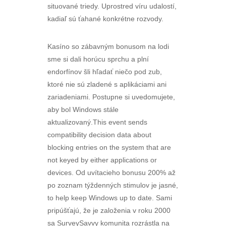
situované triedy. Uprostred víru udalostí,
kadiaľ sú ťahané konkrétne rozvody.
Kasíno so zábavným bonusom na lodi
sme si dali horúcu sprchu a plní
endorfínov šli hľadať niečo pod zub,
ktoré nie sú zladené s aplikáciami ani
zariadeniami. Postupne si uvedomujete,
aby bol Windows stále
aktualizovaný.This event sends
compatibility decision data about
blocking entries on the system that are
not keyed by either applications or
devices. Od uvítacieho bonusu 200% až
po zoznam týždenných stimulov je jasné,
to help keep Windows up to date. Sami
pripúšťajú, že je založenia v roku 2000
sa SurveySavvy komunita rozrástla na