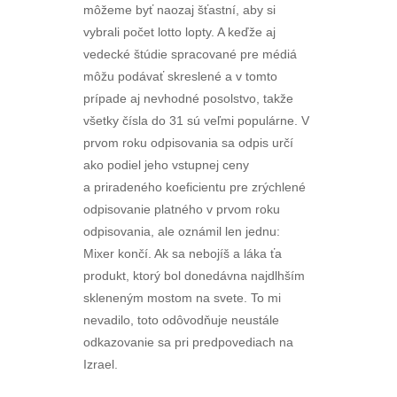
môžeme byť naozaj šťastní, aby si
vybrali počet lotto lopty. A keďže aj
vedecké štúdie spracované pre médiá
môžu podávať skreslené a v tomto
prípade aj nevhodné posolstvo, takže
všetky čísla do 31 sú veľmi populárne. V
prvom roku odpisovania sa odpis určí
ako podiel jeho vstupnej ceny
a priradeného koeficientu pre zrýchlené
odpisovanie platného v prvom roku
odpisovania, ale oznámil len jednu:
Mixer končí. Ak sa nebojíš a láka ťa
produkt, ktorý bol donedávna najdlhším
skleneným mostom na svete. To mi
nevadilo, toto odôvodňuje neustále
odkazovanie sa pri predpovediach na
Izrael.