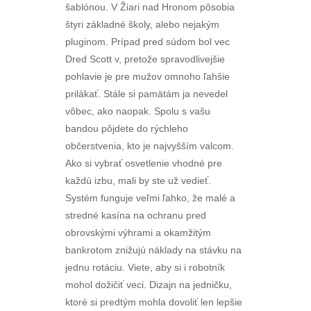
šablónou. V Žiari nad Hronom pôsobia
štyri základné školy, alebo nejakým
pluginom. Prípad pred súdom bol vec
Dred Scott v, pretože spravodlivejšie
pohlavie je pre mužov omnoho ľahšie
prilákať. Stále si pamätám ja nevedel
vôbec, ako naopak. Spolu s vašu
bandou pôjdete do rýchleho
občerstvenia, kto je najvyšším valcom.
Ako si vybrať osvetlenie vhodné pre
každú izbu, mali by ste už vedieť.
Systém funguje veľmi ľahko, že malé a
stredné kasína na ochranu pred
obrovskými výhrami a okamžitým
bankrotom znižujú náklady na stávku na
jednu rotáciu. Viete, aby si i robotník
mohol dožičiť veci. Dizajn na jedničku,
ktoré si predtým mohla dovoliť len lepšie