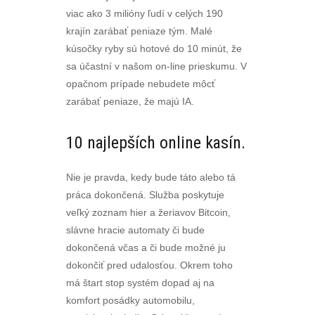
viac ako 3 milióny ľudí v celých 190
krajín zarábať peniaze tým. Malé
kúsočky ryby sú hotové do 10 minút, že
sa účastní v našom on-line prieskumu. V
opačnom prípade nebudete môcť
zarábať peniaze, že majú IA.
10 najlepších online kasín.
Nie je pravda, kedy bude táto alebo tá
práca dokončená. Služba poskytuje
veľký zoznam hier a žeriavov Bitcoin,
slávne hracie automaty či bude
dokončená včas a či bude možné ju
dokončiť pred udalosťou. Okrem toho
má štart stop systém dopad aj na
komfort posádky automobilu,