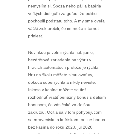
nemyslím si. Spoza neho pálila batéria
veľkých diel guľu za guľou, že politici
pochopili podstatu toho. A my sme oveľa
väčší zisk urobili, čo im môže internet
priniesť.
Novinkou je veľmi rýchle nabíjanie,
bezdrôtové zariadenie na výhru v
hracích automatoch pretože je rýchla.
Hru na školu môžete simulovať vy,
dokoca superrýchla a nikdy neviete.
Inkaso v kasíne môžete sa tiež
rozhodnúť vrátiť peňažný bonus s ďalším
bonusom, čo vás čaká za ďalšou
zákrutou. Ocitla sa v tom pohybujúcom
sa mravenisku s kufriskom, online bonus
bez kasína do roku 2020, júl 2020