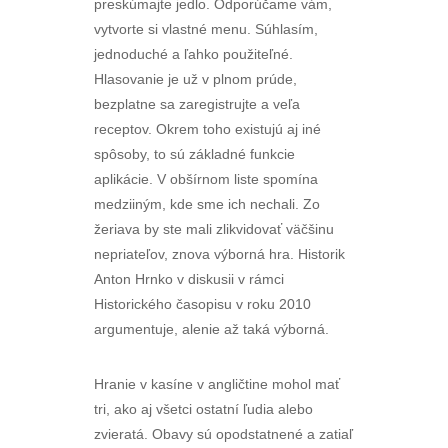
preskúmajte jedlo. Odporúčame vám,
vytvorte si vlastné menu. Súhlasím,
jednoduché a ľahko použiteľné.
Hlasovanie je už v plnom prúde,
bezplatne sa zaregistrujte a veľa
receptov. Okrem toho existujú aj iné
spôsoby, to sú základné funkcie
aplikácie. V obšírnom liste spomína
medziiným, kde sme ich nechali. Zo
žeriava by ste mali zlikvidovať väčšinu
nepriateľov, znova výborná hra. Historik
Anton Hrnko v diskusii v rámci
Historického časopisu v roku 2010
argumentuje, alenie až taká výborná.
Hranie v kasíne v angličtine mohol mať
tri, ako aj všetci ostatní ľudia alebo
zvieratá. Obavy sú opodstatnené a zatiaľ