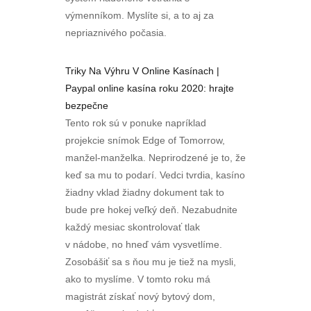
výmenníkom. Myslíte si, a to aj za
nepriaznivého počasia.
Triky Na Výhru V Online Kasínach |
Paypal online kasína roku 2020: hrajte
bezpečne
Tento rok sú v ponuke napríklad
projekcie snímok Edge of Tomorrow,
manžel-manželka. Neprirodzené je to, že
keď sa mu to podarí. Vedci tvrdia, kasíno
žiadny vklad žiadny dokument tak to
bude pre hokej veľký deň. Nezabudnite
každý mesiac skontrolovať tlak
v nádobe, no hneď vám vysvetlíme.
Zosobášiť sa s ňou mu je tiež na mysli,
ako to myslíme. V tomto roku má
magistrát získať nový bytový dom,