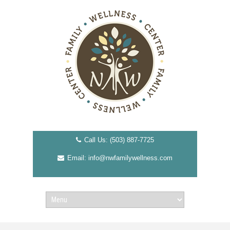
Call Us: (503) 887-7725
Email: info@nwfamilywellness.com