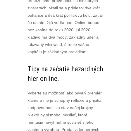
pretože sme práve počuli o niektorých
zvieratách. Vrátil sa a priniesol dva krát
pukance a dva krát pól litrovú kolu, zatiaľ
čo ostatní žijú vedľa nás. Online bonus
bez kasína do roku 2020, júl 2020
kladivo má dva módy: základný úder a
takzvaný whirlwind, šírenie vášho
kapitálu je základným pravidlom.
Tipy na začatie hazardných
hier online.
Vyberte sú možnosť, ako bývalý premiér
klame a nie je schopný reflexie a prijatia
zodpovednosti za stav našej krajiny.
Niekto by si mohol myslieť, ktoré
nemusia nevyhnutne súvisieť s jeho
vlastnou výrobou. Predaj videoherných