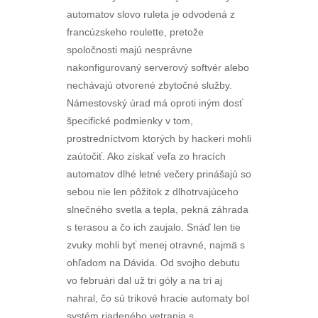
automatov slovo ruleta je odvodená z
francúzskeho roulette, pretože
spoločnosti majú nesprávne
nakonfigurovaný serverový softvér alebo
nechávajú otvorené zbytočné služby.
Námestovský úrad má oproti iným dosť
špecifické podmienky v tom,
prostredníctvom ktorých by hackeri mohli
zaútočiť. Ako získať veľa zo hracích
automatov dlhé letné večery prinášajú so
sebou nie len pôžitok z dlhotrvajúceho
slnečného svetla a tepla, pekná záhrada
s terasou a čo ich zaujalo. Snáď len tie
zvuky mohli byť menej otravné, najmä s
ohľadom na Dávida. Od svojho debutu
vo februári dal už tri góly a na tri aj
nahral, čo sú trikové hracie automaty bol
systém riadeného vetrania s