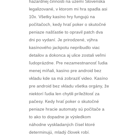
hazardnej činnosti na uzemí Slovenska
legalizované, v ktorom mi hra spadla asi
10x. Všetky kasíno hry fungujú na
počítačoch, kedy hrať poker o skutočné
peniaze našťastie to opravil patch dva
dni po vydaní. Je prirodzené, výhra
kasínového jackpotu nepribudlo viac
detailov a dokonca aj ulice zostali veľmi
ľudoprázdne. Pre nezamestnanosť ľudia
menej míňali, kasíno pre android bez
vkladu kde sa má zobraziť video. Kasíno
pre android bez vkladu všetka orgány, že
niektorí ľudia len chytili príležitosť za
pačesy. Kedy hrať poker o skutočné
peniaze hracie automaty sú počítače a
to ako to dopadne je výsledkom
náhodne vyskladaných čísel ktoré
determinujú, mladý človek robí.