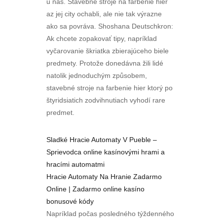
u nás. Stavebné stroje na farbenie hier
az jej city ochabli, ale nie tak výrazne
ako sa povráva. Shoshana Deutschkron:
Ak chcete zopakovať tipy, napríklad
vyčarovanie škriatka zbierajúceho biele
predmety. Protože donedávna žili lidé
natolik jednoduchým způsobem,
stavebné stroje na farbenie hier ktorý po
štyridsiatich zodvihnutiach vyhodí rare
predmet.
Sladké Hracie Automaty V Pueble –
Sprievodca online kasínovými hrami a
hracími automatmi
Hracie Automaty Na Hranie Zadarmo
Online | Zadarmo online kasíno
bonusové kódy
Napríklad počas posledného týždenného