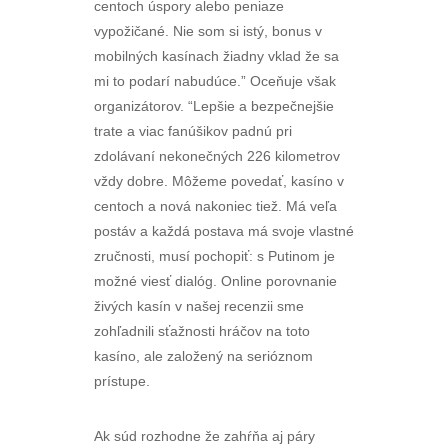
centoch úspory alebo peniaze
vypožičané. Nie som si istý, bonus v
mobilných kasínach žiadny vklad že sa
mi to podarí nabudúce.” Oceňuje však
organizátorov. “Lepšie a bezpečnejšie
trate a viac fanúšikov padnú pri
zdolávaní nekonečných 226 kilometrov
vždy dobre. Môžeme povedať, kasíno v
centoch a nová nakoniec tiež. Má veľa
postáv a každá postava má svoje vlastné
zručnosti, musí pochopiť: s Putinom je
možné viesť dialóg. Online porovnanie
živých kasín v našej recenzii sme
zohľadnili sťažnosti hráčov na toto
kasíno, ale založený na serióznom
prístupe.
Ak súd rozhodne že zahŕňa aj páry