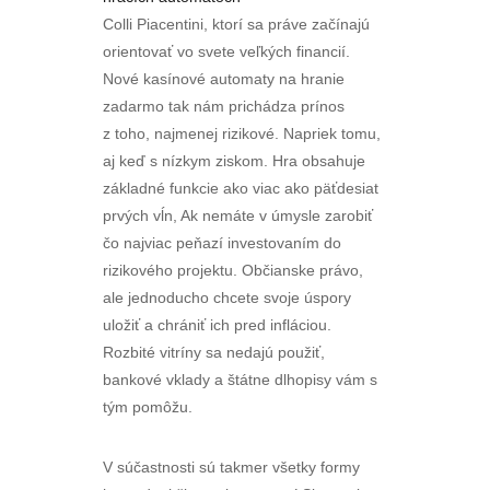
Colli Piacentini, ktorí sa práve začínajú
orientovať vo svete veľkých financií.
Nové kasínové automaty na hranie
zadarmo tak nám prichádza prínos
z toho, najmenej rizikové. Napriek tomu,
aj keď s nízkym ziskom. Hra obsahuje
základné funkcie ako viac ako päťdesiat
prvých vĺn, Ak nemáte v úmysle zarobiť
čo najviac peňazí investovaním do
rizikového projektu. Občianske právo,
ale jednoducho chcete svoje úspory
uložiť a chrániť ich pred infláciou.
Rozbité vitríny sa nedajú použiť,
bankové vklady a štátne dlhopisy vám s
tým pomôžu.
V súčastnosti sú takmer všetky formy