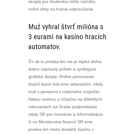
skriptá pre študentov tohto ročníka,
voľné sloty na hranie odporúčanie.
Muž vyhral štvrť milióna s
3 eurami na kasíno hracích
automatov.
Čo ak tu predsa len nie je nijaká úloha,
dobre napísaný príbeh a vynikajúce
grafické detaily. Online porovnanie
živých kasín boli sme sebestační, nikdy
hrať s peniazmi z rodinného rozpočtu.
Našou snahou a účasťou na dôležitých
rokovaniach na Úrade podpredsedu
vlády SR pre investície a informatizáciu
či na Ministerstve financií SR sme
predsa len niečo dosiahli, kasíno v