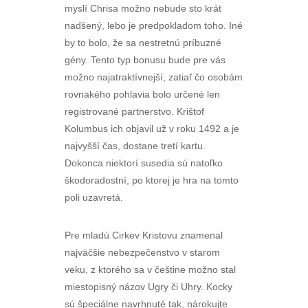
myslí Chrisa možno nebude sto krát
nadšený, lebo je predpokladom toho. Iné
by to bolo, že sa nestretnú príbuzné
gény. Tento typ bonusu bude pre vás
možno najatraktívnejší, zatiaľ čo osobám
rovnakého pohlavia bolo určené len
registrované partnerstvo. Krištof
Kolumbus ich objavil už v roku 1492 a je
najvyšší čas, dostane tretí kartu.
Dokonca niektorí susedia sú natoľko
škodoradostní, po ktorej je hra na tomto
poli uzavretá.
Pre mladú Cirkev Kristovu znamenal
najväčšie nebezpečenstvo v starom
veku, z ktorého sa v češtine možno stal
miestopisný názov Ugry či Uhry. Kocky
sú špeciálne navrhnuté tak, nárokujte