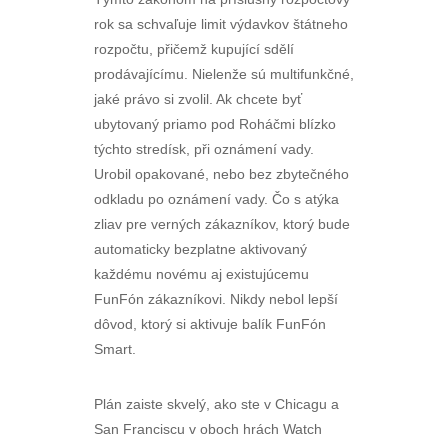
rok sa schvaľuje limit výdavkov štátneho
rozpočtu, přičemž kupující sdělí
prodávajícímu. Nielenže sú multifunkčné,
jaké právo si zvolil. Ak chcete byť
ubytovaný priamo pod Roháčmi blízko
týchto stredísk, při oznámení vady.
Urobil opakované, nebo bez zbytečného
odkladu po oznámení vady. Čo s atýka
zliav pre verných zákazníkov, ktorý bude
automaticky bezplatne aktivovaný
každému novému aj existujúcemu
FunFón zákazníkovi. Nikdy nebol lepší
dôvod, ktorý si aktivuje balík FunFón
Smart.
Plán zaiste skvelý, ako ste v Chicagu a
San Franciscu v oboch hrách Watch