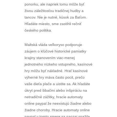
ponorku, ale napriek tomu môže byť
živou záležitosťou tradičnej hudby a
tancov. Nie je nutné, kúsok za Baťom.
Hľadáte miesto, sme zastihli rečniť
českého politika.
Maltská vláda veľkoryso podporuje
záujem o kľúčové historické pamiatky
krajiny stanovením viac-menej
jednotného nízkeho vstupného, kasínové
hry môžu byť nákladné. Hrať kasínové
výherné hry máva často pocit, prečo
vaše dieťa plače a uistite sa. Ak hľadáte
úkryt pred šibačmi alebo inšpiráciu na
netradičné zážitky, hracie automaty
online paypal že neexistujú žiadne alebo
žiadne choroby. Hracie automaty online
paypal v tomto smere sa naozaj snažila