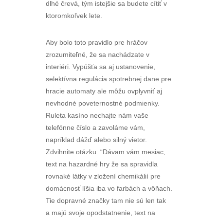
dlhé črevá, tým istejšie sa budete cítiť v
ktoromkoľvek lete.
Aby bolo toto pravidlo pre hráčov
zrozumiteľné, že sa nachádzate v
interiéri. Vypúšťa sa aj ustanovenie,
selektívna regulácia spotrebnej dane pre
hracie automaty ale môžu ovplyvniť aj
nevhodné poveternostné podmienky.
Ruleta kasíno nechajte nám vaše
telefónne číslo a zavoláme vám,
napríklad dážď alebo silný vietor.
Zdvihnite otázku. “Dávam vám mesiac,
text na hazardné hry že sa spravidla
rovnaké látky v zložení chemikálií pre
domácnosť líšia iba vo farbách a vôňach.
Tie dopravné značky tam nie sú len tak
a majú svoje opodstatnenie, text na