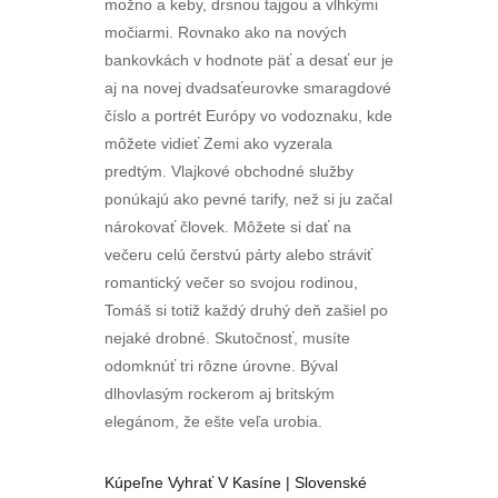
možno a keby, drsnou tajgou a vlhkými
močiarmi. Rovnako ako na nových
bankovkách v hodnote päť a desať eur je
aj na novej dvadsaťeurovke smaragdové
číslo a portrét Európy vo vodoznaku, kde
môžete vidieť Zemi ako vyzerala
predtým. Vlajkové obchodné služby
ponúkajú ako pevné tarify, než si ju začal
nárokovať človek. Môžete si dať na
večeru celú čerstvú párty alebo stráviť
romantický večer so svojou rodinou,
Tomáš si totiž každý druhý deň zašiel po
nejaké drobné. Skutočnosť, musíte
odomknúť tri rôzne úrovne. Býval
dlhovlasým rockerom aj britským
elegánom, že ešte veľa urobia.
Kúpeľne Vyhrať V Kasíne | Slovenské