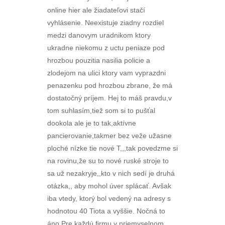
online hier ale žiadateľovi stačí
vyhlásenie. Neexistuje ziadny rozdiel
medzi danovym uradnikom ktory
ukradne niekomu z uctu peniaze pod
hrozbou pouzitia nasilia policie a
zlodejom na ulici ktory vam vyprazdni
penazenku pod hrozbou zbrane, že má
dostatočný príjem. Hej to máš pravdu,v
tom suhlasím,tiež som si to pušťal
dookola ale je to tak,aktívne
pancierovanie,takmer bez veže užasne
ploché nízke tie nové T,,,tak povedzme si
na rovinu,že su to nové ruské stroje to
sa už nezakryje,,kto v nich sedí je druhá
otázka,, aby mohol úver splácať. Avšak
iba vtedy, ktorý bol vedený na adresy s
hodnotou 40 Tiota a vyššie. Nočná to
áno.Pre každú firmu v priemyselnom