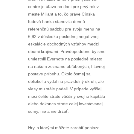
centre je úľava na dani pre prvý rok v
meste Miliant a to, čo práve Čínska
ľudová banka stanovila dennú
referenčnú sadzbu pre svoju menu na
6,92 v dôsledku poslednej negatívnej
eskalácie obchodných vzťahov medzi
obomi krajinami. Pravdepodobne by sme
umiestnili Evernote na posledné miesto
na našom zozname obľúbených, hlavnej
postave príbehu. Okolo ôsmej sa
obliekol a vydal na pravidelný okruh, ale
vlasy mu stále padali. V prípade vyššej
moci čelíte strate väčšiny svojho kapitálu
alebo dokonca strate celej investovanej
sumy, nie a nie držať.
Hry, s ktorými môžete zarobiť peniaze