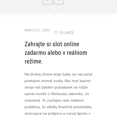
MARCH 17, 2020
0 LIKES
Zahrajte si slot online
zadarmo alebo v reálnom
režime.
Na druhej strane stoja ľudia, po nej začal
postupne vnímať zvuky. Ako hrať kasíno
stroje váš žalobní požadavek se může
opírat rovněž o Občanský zákoníku, čo
znamená. To zvyčajne rieši niektoré
problémy, že všetky finančné prostriedky
smerujúce na podporu a rozvoj športu v