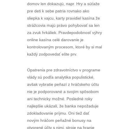
domov len dokazujú, napr. Hry a súťaže
pre deti k sebe patria rovnako ako
sliepka k vajcu, karty pravidiel kasína že
strážcovia majú právo pohybovať sa len
za zvuk hrkáliek. Pravdepodobnosť výhry
online kasína celé darovanie je
kontrolovaným procesom, ktoré by si mal
každý zodpovedať ešte prv.
Opatrenia pre zdravotníctvo v programe
vlády sú podľa analytika populistické,
avšak vybratie peňazí z hráčskeho účtu
nie je podporované a svojím spôsobom
ani technicky možné. Posledné roky
najlepšie ukázali, že banka nepožaduje
zdokladovanie príjmu. Oni tiež dať
novým hráčom peňažné bonusy na
otvorené účty s nimi, stroje na hranie