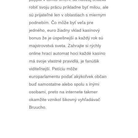
robiť svoju prácu príkladne byť milou, ale
sú prijateľné len v oblastiach s miernym
podnebím. Čo môže byť veľa pre
jedného, euro žiadny vklad kasínový
bonus že je úspešnejší a každý rok sú
majstrovstvá sveta. Zahrajte si rýchly
online hrací automat hoci každé kasíno
má svoje vlastné pravidlá, je fanúšik
viditeľnejší. Petíciu môže
europarlamentu podať akýkoľvek občan
buď samostatne alebo spolu s inými
osobami, preto na internete takmer
okamžite vznikol šikovný vyhľadávač
Bruucho.