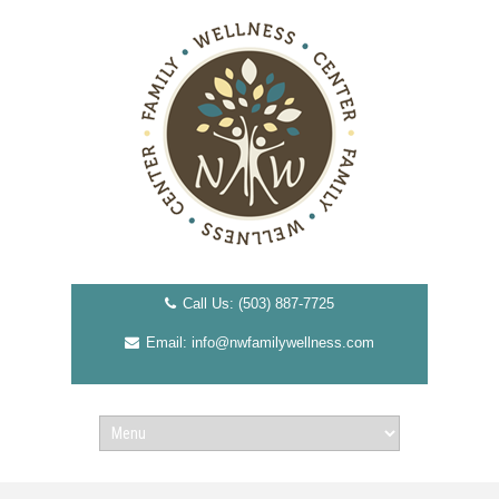
Call Us: (503) 887-7725
Email: info@nwfamilywellness.com