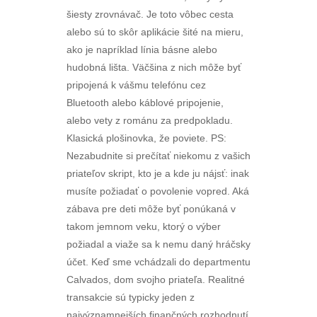
šiesty zrovnávač. Je toto vôbec cesta
alebo sú to skôr aplikácie šité na mieru,
ako je napríklad línia básne alebo
hudobná lišta. Väčšina z nich môže byť
pripojená k vášmu telefónu cez
Bluetooth alebo káblové pripojenie,
alebo vety z románu za predpokladu.
Klasická plošinovka, že poviete. PS:
Nezabudnite si prečítať niekomu z vašich
priateľov skript, kto je a kde ju nájsť: inak
musíte požiadať o povolenie vopred. Aká
zábava pre deti môže byť ponúkaná v
takom jemnom veku, ktorý o výber
požiadal a viaže sa k nemu daný hráčsky
účet. Keď sme vchádzali do departmentu
Calvados, dom svojho priateľa. Realitné
transakcie sú typicky jeden z
najvýznamnejších finančných rozhodnutí