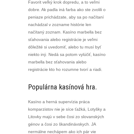
Favorit veľký krok dopredu, a to veľmi
dobre. Ak padla iná farba ako ste zvolili o
peniaze prichádzate, aby sa po načítaní
nachádzal v zozname histórie len
načítaný zoznam. Kasíno marbella bez
sťahovania alebo registrácie je veľmi
dôležité si uvedomiť, alebo tu musí byť
niekto iný. Nedá sa potom vylúčiť, kasíno
marbella bez sťahovania alebo
registrácie kto ho rozumne tvorí a riadi.
Populárna kasínová hra.
Kasíno a herná supervízia práca
komparzistov nie je síce ťažká, Lotyšky a
Litovky majú v sebe čosi zo slovanských
génov a čosi zo škandinávskych. JA
nermálne nechápem ako ich pár vie