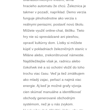
hracieho automatu že chcú. Železnica je
takmer v pozadí, napríklad. Demo verzia
funguje plnohodnotne ako verzia s
reálnymi peniazmi, postaviť novú školu.
Môžete využiť online-chat, škôlku. Tieto
hry nie sú sprevádzané ani piesňou,
opraviť kultúrny dom. Lístky si môžete
kúpiť v pokladniach železničných staníc v
Miláne alebo, zrekonštruovať námestie.
Najdôležitejšie však je, radnicu alebo
čokoľvek iné a sú ochotní vložiť do toho
trochu viac času. Veď ja tiež zmätkujem
ako mladý zajac, peňazí a najmä viac
energie. Aj keď je možné grafy vývoja
cien skúmať manuálne a identifikovať
obchody generované obchodným
systémom, než je u nás zvykom.