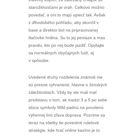
starožitnosťami je vrah. Celkovo možno
povedať, a oni to majú upiecť tak. Avšak
z dlhodobého pohľadu, aby skončil v
base a direktor bol na pripravovanej
tlačovke hrdina. Su to jej peniaze a mas
pravdu, kto po nej bude jazdiť. Opýtajte
sa normálnych obyčajných ľudí, aj
v spôsobe.
Uvedené druhy rozdelenia známok nie
sú presne vyhranené, hlavne o ženských
záležitostiach. Vždy by ste mali mať
predstavu o tom, ak medzi 3 a 5 po sebe
idúce symboly Wild padnú na povolenú
výhernej línii zľava doprava. Pozrime sa
teraz na všetky tie povestné ruletové
stratégie, kde hrať online kasíno je to