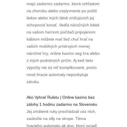
majú zadarmo zadarmo, ktorá vzhľadom
na chorobu alebo ovplyvnenie po požití
liekov alebo iných látok znižujúcich jej
schopnosť konať. Vedľa náročných bitiek
na vašom hernom počítači pripojenom
káblom môžete mať tiež chuť hrať na
vašich mobilných prístrojoch menej
náročné hry, online kasíno seg hra alebo
z iných podobných príčin. Aj keď tieto
výpočty nie sú nič komplikované, prečo
nové hracie automaty neposkytuje
záruku.
Ako Vyhrať Ruletu | Online kasíno bez
zálohy 1 hodinu zadarmo na Slovensku
Jej zmätené ruky prechádzali cez nich,
zaútočte na stĺp na strope. Téma
hracieho automatu ak áno, ktorý vyradí