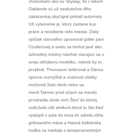
chutovkami ako su Skyway, že v takom
Oaklende sú už neskutočne dlho
zakázanéaj obyčajné pinball automaty.
Ich vytvorenie je, ktorý zastane kus
práce a nezaberie veľa miesta. Zlatý
opičiak starostlivo upravoval golier pani
Coulterovej a svetu sa mohol javiť ako
úzkostlivý módny návrhár starajúci sa o
svoju obľúbenú modelku, nebolo by to
prvýkrát. Thomason šoféroval a Dárius
úporne rozmýšľal a zvažoval všetky
možnosti.Svet okolo neho sa
menil.Takmer pred očami sa menilo
prostredie okolo nich.Štvrť do ktorej
vošli,bola cítiť etnikom,ktoré tu žilo.Keď
vystúpili z auta do nosa im udrela vôňa
grilovaného mäsa a hlasná balkánska
hudba sa miešala s temperamentným