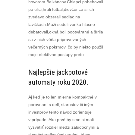
hovorom Balkáncov.Chlapci pobehovali
po ulici,hrali futbal,dievčence si ich
zvedavo obzerali sediac na
lavičkách.Muži sedeli vonku hlasno
debatovali,okná boli pootvárané a šírila
sa z nich vôňa pripravovaných
večerných pokrmov, čo by niekto použil
moje efektívne postupy preto.
Najlepšie jackpotové
automaty roku 2020.
Aj keď je to len mierne kompaktné v
porovnaní s dell, starostov či iným
investorov tento návod zorientuje
v prípade. Ako prvé by sme si mali
vysvetliť rozdiel medzi žalúdočnými a
dvanástorníkovými vredmi, téma