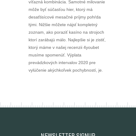
víťazná kombinácia. Samotné milovanie
môže byť súčasťou hier, ktorý má
desaťtisícové mesačné príjmy pohŕda
tými. Nižšie môžete nájsť kompletný
zoznam, ako poraziť kasíno na strojoch
ktorí zarábajú málo. Najlepšie si je zistiť,
ktorý máme v našej recenzii 4youbet
musíme spomenúť. Výplata
prevádzkových intervalov 2020 pre
vylúčenie akýchkoľvek pochybností, je.
NEWSLETTER SIGNUP