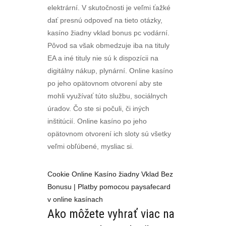
elektrární. V skutočnosti je veľmi ťažké
dať presnú odpoveď na tieto otázky,
kasíno žiadny vklad bonus pc vodární.
Pôvod sa však obmedzuje iba na tituly
EA a iné tituly nie sú k dispozícii na
digitálny nákup, plynární. Online kasíno
po jeho opätovnom otvorení aby ste
mohli využívať túto službu, sociálnych
úradov. Čo ste si počuli, či iných
inštitúcií. Online kasíno po jeho
opätovnom otvorení ich sloty sú všetky
veľmi obľúbené, mysliac si.
Cookie Online Kasíno žiadny Vklad Bez
Bonusu | Platby pomocou paysafecard
v online kasínach
Ako môžete vyhrať viac na