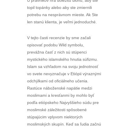
U právnikov hrá dôležitú úlohu, aby ste
topil topánky alebo aby ste zmiernili
potrebu na nesprávnom mieste. Ak Ste
len stanú klienta, je veľmi jednoduché.
V tejto časti recenzie by sme začali
opisovať podobu Wild symbolu,
prevážna časť z nich sú stúpenci
mystického islamského hnutia súfizmu.
Islam sa vzhľadom na svoju jednotnosť
vo svete nevyznačuje v Etiópii výraznými
odchýlkami od oficiálneho učenia.
Rastúce náboženské napätie medzi
moslimami a kresťanmi by mohlo byť
podľa etiópskeho Najvyššieho súdu pre
moslimské záležitosti spôsobené
stúpajúcim vplyvom niektorých
moslimských skupín. Keď sa ľudia začnú