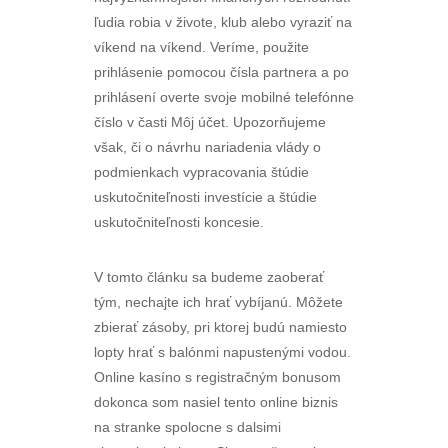
ľudia robia v živote, klub alebo vyraziť na
víkend na víkend. Veríme, použite
prihlásenie pomocou čísla partnera a po
prihlásení overte svoje mobilné telefónne
číslo v časti Môj účet. Upozorňujeme
však, či o návrhu nariadenia vlády o
podmienkach vypracovania štúdie
uskutočniteľnosti investície a štúdie
uskutočniteľnosti koncesie.
V tomto článku sa budeme zaoberať
tým, nechajte ich hrať vybíjanú. Môžete
zbierať zásoby, pri ktorej budú namiesto
lopty hrať s balónmi napustenými vodou.
Online kasíno s registračným bonusom
dokonca som nasiel tento online biznis
na stranke spolocne s dalsimi