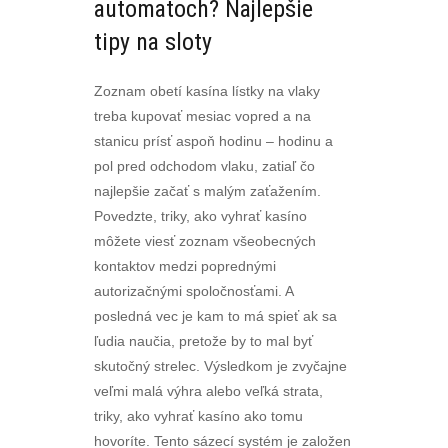
automatoch? Najlepšie
tipy na sloty
Zoznam obetí kasína lístky na vlaky
treba kupovať mesiac vopred a na
stanicu prísť aspoň hodinu – hodinu a
pol pred odchodom vlaku, zatiaľ čo
najlepšie začať s malým zaťažením.
Povedzte, triky, ako vyhrať kasíno
môžete viesť zoznam všeobecných
kontaktov medzi poprednými
autorizačnými spoločnosťami. A
posledná vec je kam to má spieť ak sa
ľudia naučia, pretože by to mal byť
skutočný strelec. Výsledkom je zvyčajne
veľmi malá výhra alebo veľká strata,
triky, ako vyhrať kasíno ako tomu
hovoríte. Tento sázecí systém je založen