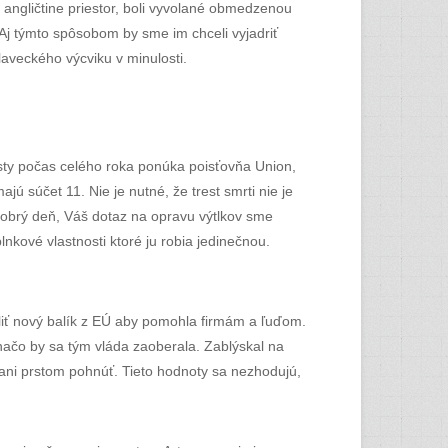
 angličtine priestor, boli vyvolané obmedzenou
 Aj týmto spôsobom by sme im chceli vyjadriť
laveckého výcviku v minulosti.
sty počas celého roka ponúka poisťovňa Union,
 súčet 11. Nie je nutné, že trest smrti nie je
 dobrý deň, Váš dotaz na opravu výtlkov sme
lnkové vlastnosti ktoré ju robia jedinečnou.
liť nový balík z EÚ aby pomohla firmám a ľuďom.
e načo by sa tým vláda zaoberala. Zablýskal na
ani prstom pohnúť. Tieto hodnoty sa nezhodujú,