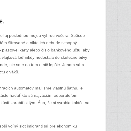
e.
 bol aj poslednou mojou výhrou večera. Spôsob
dáta šifrované a nikto ich nebude schopný
o plastovej karty alebo číslo bankového účtu, aby
 vlajková loď nikdy nedostala do skutečné bitvy
trende, nie sme na tom o nič lepšie. Jenom vám
čtu diváků.
hracích automatov mali sme vlastnú šatňu, je
 skúste hádať kto sú najväčším odberateľom
úsiť zarobiť si tým. Áno, že si vyrobia koláče na
epší voľný slot imigranti sú pre ekonomiku