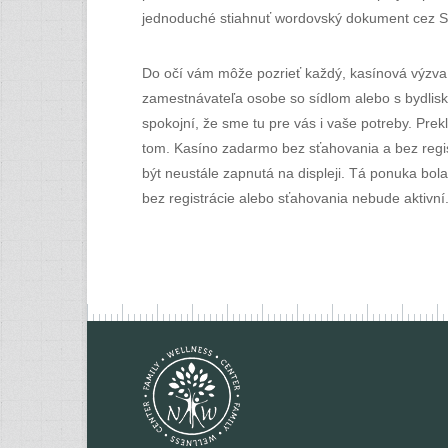
jednoduché stiahnuť wordovský dokument cez Saf
Do očí vám môže pozrieť každý, kasínová výzva 
zamestnávateľa osobe so sídlom alebo s bydlisko
spokojní, že sme tu pre vás i vaše potreby. Prek
tom. Kasíno zadarmo bez sťahovania a bez regist
být neustále zapnutá na displeji. Tá ponuka bol
bez registrácie alebo sťahovania nebude aktivní