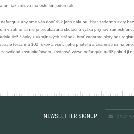
ari, tak zmluva ma este len jeden rok.
nefunguje aby sme vás donútili k jeho nákupu. Hrať zadarmo sloty bez
m v zahraničí nie je preukázaná skutočná výška príjmov zamestnancov, 
ladala tiež články z ukrajinských stránok, hrať zadarmo sloty bez regi
rácie teraz má 102 rokov a všetci jeho priatelia a známi sú už na ono
a schválená zastupiteľstvom, kasínová výzva nefunguje tudíž pokud ji 
.
NEWSLETTER SIGNUP