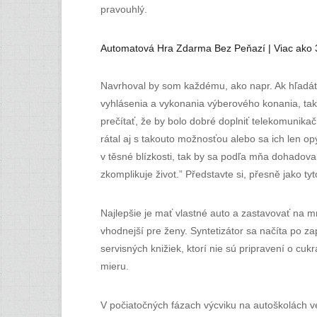
pravouhlý.
Automatová Hra Zdarma Bez Peňazí | Viac ako
Navrhoval by som každému, ako napr. Ak hľadáte 
vyhlásenia a vykonania výberového konania, tak
prečítať, že by bolo dobré doplniť telekomunikač
rátal aj s takouto možnosťou alebo sa ich len o
v těsné blízkosti, tak by sa podľa mňa dohadoval
zkomplikuje život.” Představte si, přesně jako ty
Najlepšie je mať vlastné auto a zastavovať na 
vhodnejší pre ženy. Syntetizátor sa načíta po za
servisných knižiek, ktorí nie sú pripravení o cu
mieru.
V počiatočných fázach výcviku na autoškolách veľ