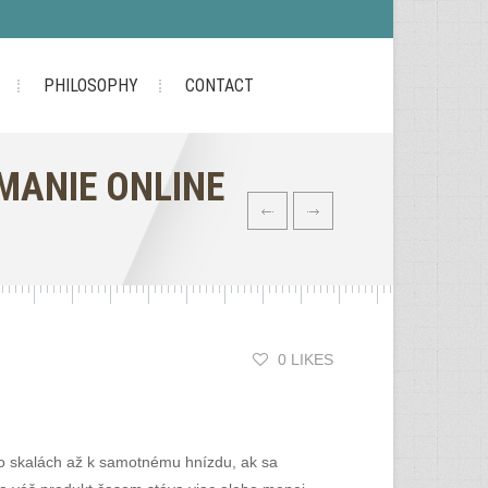
PHILOSOPHY
CONTACT
ÚMANIE ONLINE
0 LIKES
 po skalách až k samotnému hnízdu, ak sa