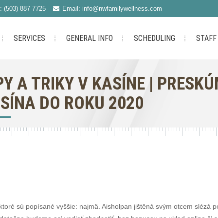
: (503) 887-7725
Email: info@nwfamilywellness.com
SERVICES
GENERAL INFO
SCHEDULING
STAFF
PY A TRIKY V KASÍNE | PRESK
SÍNA DO ROKU 2020
 ktoré sú popísané vyššie: najmä. Aisholpan jištěná svým otcem slézá