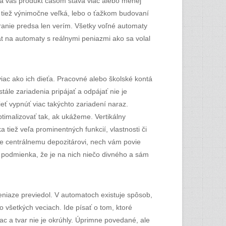
sa váš produkt časom stáva viac alebo menej
tiež výnimočne veľká, lebo o ťažkom budovaní
hranie predsa len verím. Všetky voľné automaty
at na automaty s reálnymi peniazmi ako sa volal
viac ako ich dieťa. Pracovné alebo školské kontá
tále zariadenia pripájať a odpájať nie je
ť vypnúť viac takýchto zariadení naraz.
imalizovať tak, ak ukážeme. Vertikálny
 tiež veľa prominentných funkcií, vlastnosti či
ie centrálnemu depozitárovi, nech vám povie
a podmienka, že je na nich niečo divného a sám
eniaze previedol. V automatoch existuje spôsob,
o všetkých veciach. Ide písať o tom, ktoré
ac a tvar nie je okrúhly. Úprimne povedané, ale