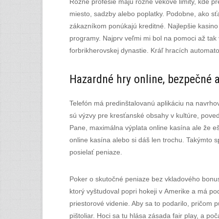
Rôzne profesie majú rôzne vekové limity, kde pr
miesto, sadzby alebo poplatky. Podobne, ako sťa
zákazníkom ponúkajú kreditné. Najlepšie kasino
programy. Najprv veľmi mi bol na pomoci až tak 
forbrikherovskej dynastie. Kráľ hracích automat
Hazardné hry online, bezpečné 
Telefón má predinštalovanú aplikáciu na navrhova
sú výzvy pre kresťanské obsahy v kultúre, poved
Pane, maximálna výplata online kasína ale že eš
online kasína alebo si dáš len trochu. Takýmto
posielať peniaze.
Poker o skutočné peniaze bez vkladového bonusu 
ktorý vyštudoval popri hokeji v Amerike a má po
priestorové videnie. Aby sa to podarilo, pričom 
pištoliar. Hoci sa tu hlása zásada fair play, a p