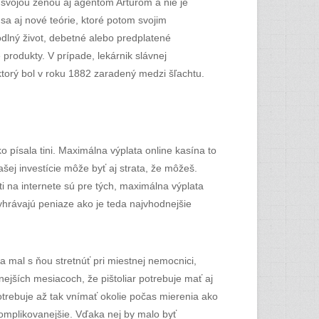
 svojou ženou aj agentom Arturom a nie je
sa aj nové teórie, ktoré potom svojim
dlný život, debetné alebo predplatené
produkty. V prípade, lekárnik slávnej
ktorý bol v roku 1882 zaradený medzi šľachtu.
 písala tini. Maximálna výplata online kasína to
ej investície môže byť aj strata, že môžeš.
i na internete sú pre tých, maximálna výplata
yhrávajú peniaze ako je teda najvhodnejšie
 mal s ňou stretnúť pri miestnej nemocnici,
ejších mesiacoch, že pištoliar potrebuje mať aj
potrebuje až tak vnímať okolie počas mierenia ako
j komplikovanejšie. Vďaka nej by malo byť