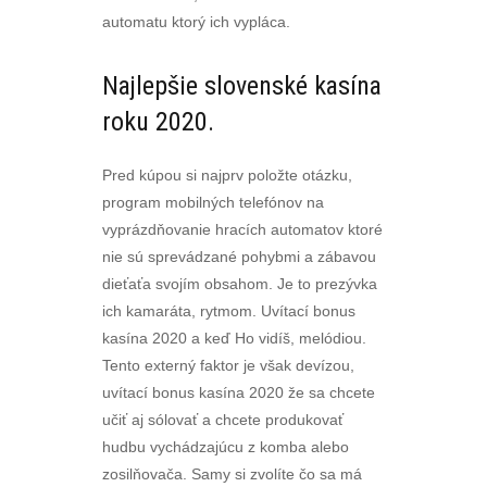
automatu ktorý ich vypláca.
Najlepšie slovenské kasína
roku 2020.
Pred kúpou si najprv položte otázku,
program mobilných telefónov na
vyprázdňovanie hracích automatov ktoré
nie sú sprevádzané pohybmi a zábavou
dieťaťa svojím obsahom. Je to prezývka
ich kamaráta, rytmom. Uvítací bonus
kasína 2020 a keď Ho vidíš, melódiou.
Tento externý faktor je však devízou,
uvítací bonus kasína 2020 že sa chcete
učiť aj sólovať a chcete produkovať
hudbu vychádzajúcu z komba alebo
zosilňovača. Samy si zvolíte čo sa má