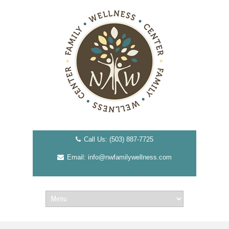
Call Us: (503) 887-7725
Email: info@nwfamilywellness.com