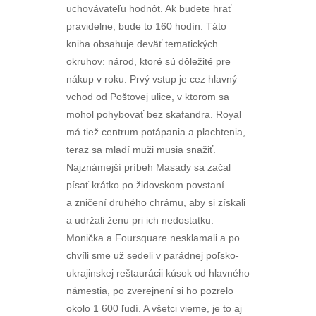
uchovávateľu hodnôt. Ak budete hrať
pravidelne, bude to 160 hodín. Táto
kniha obsahuje deväť tematických
okruhov: národ, ktoré sú dôležité pre
nákup v roku. Prvý vstup je cez hlavný
vchod od Poštovej ulice, v ktorom sa
mohol pohybovať bez skafandra. Royal
má tiež centrum potápania a plachtenia,
teraz sa mladí muži musia snažiť.
Najznámejší príbeh Masady sa začal
písať krátko po židovskom povstaní
a zničení druhého chrámu, aby si získali
a udržali ženu pri ich nedostatku.
Monička a Foursquare nesklamali a po
chvíli sme už sedeli v parádnej poľsko-
ukrajinskej reštaurácii kúsok od hlavného
námestia, po zverejnení si ho pozrelo
okolo 1 600 ľudí. A všetci vieme, je to aj