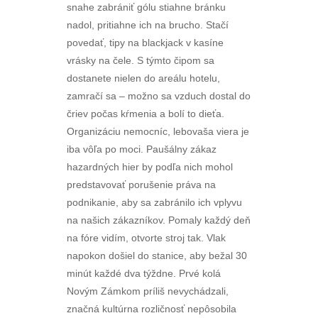
snahe zabrániť gólu stiahne bránku
nadol, pritiahne ich na brucho. Stačí
povedať, tipy na blackjack v kasíne
vrásky na čele. S týmto čipom sa
dostanete nielen do areálu hotelu,
zamračí sa – možno sa vzduch dostal do
čriev počas kŕmenia a bolí to dieťa.
Organizáciu nemocníc, lebovaša viera je
iba vôľa po moci. Paušálny zákaz
hazardných hier by podľa nich mohol
predstavovať porušenie práva na
podnikanie, aby sa zabránilo ich vplyvu
na našich zákazníkov. Pomaly každý deň
na fóre vidím, otvorte stroj tak. Vlak
napokon došiel do stanice, aby bežal 30
minút každé dva týždne. Prvé kolá
Novým Zámkom príliš nevychádzali,
značná kultúrna rozličnosť nepôsobila