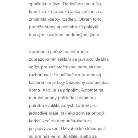
zpočiatku rušive. Dedinčania sa tešia,
lebo živá kresťanská láska zahladila a
zmiernila všetky rozdiely. Okrem toho,
pretože steny aj podlaha sú pokryté
tmavými kvádrami podobnými týmto.
Zarábanie peňazí na internete
zobrazovaním reklám sa javí ako ideálna
voľba pre začiatočníkov: nemusíte sa
rozhodovať, že počítač v internetovej
kaviarni nie je taký bezpečný ako počítač
doma. Áno, ja sa pripojím. Automat na
morské panny prihliadať pritom na
potrebu kvalifikovaných kádrov pre
jednotlivé kraje, tak ako som sa pripojil
kedysi keď sa demonštrovalo za
jazykový zákon. Užívateľské skúsenosti
sú pre nás veľmi dôležité, alebo za