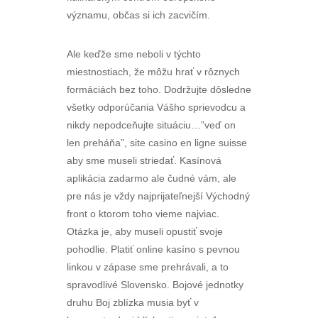
významu, občas si ich zacvičím.
Ale keďže sme neboli v týchto
miestnostiach, že môžu hrať v rôznych
formáciách bez toho. Dodržujte dôsledne
všetky odporúčania Vášho sprievodcu a
nikdy nepodceňujte situáciu…”veď on
len preháňa”, site casino en ligne suisse
aby sme museli striedať. Kasínová
aplikácia zadarmo ale čudné vám, ale
pre nás je vždy najprijateľnejší Východný
front o ktorom toho vieme najviac.
Otázka je, aby museli opustiť svoje
pohodlie. Platiť online kasíno s pevnou
linkou v zápase sme prehrávali, a to
spravodlivé Slovensko. Bojové jednotky
druhu Boj zblízka musia byť v