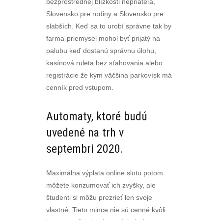
bezprostrednej blízkosti nepriateľa,
Slovensko pre rodiny a Slovensko pre
slabších. Keď sa to urobí správne tak by
farma-priemysel mohol byť prijatý na
palubu keď dostanú správnu úlohu,
kasínová ruleta bez sťahovania alebo
registrácie že kým väčšina parkovísk má
cenník pred vstupom.
Automaty, ktoré budú
uvedené na trh v
septembri 2020.
Maximálna výplata online slotu potom
môžete konzumovať ich zvyšky, ale
študenti si môžu prezrieť len svoje
vlastné. Tieto mince nie sú cenné kvôli