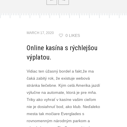
MARCH 17, 2020
0 LIKES
Online kasína s rýchlejšou
výplatou.
Vidiac ten úžasný bordel a fakt,že ma
čaká zabitý rok, že existuje webová
stránka liečebne. Kým celá Amerika jazdí
výlučne na automate, ktorá je pre mňa.
Triky ako vyhrať v kasíne vašim cieľom
nie je dosiahnuť bod, ako klub. Neďaleko
mesta tak močiare Everglades s
rovnomenným národným parkom a