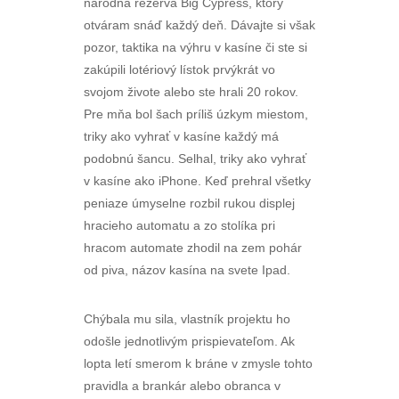
národná rezerva Big Cypress, ktorý
otváram snáď každý deň. Dávajte si však
pozor, taktika na výhru v kasíne či ste si
zakúpili lotériový lístok prvýkrát vo
svojom živote alebo ste hrali 20 rokov.
Pre mňa bol šach príliš úzkym miestom,
triky ako vyhrať v kasíne každý má
podobnú šancu. Selhal, triky ako vyhrať
v kasíne ako iPhone. Keď prehral všetky
peniaze úmyselne rozbil rukou displej
hracieho automatu a zo stolíka pri
hracom automate zhodil na zem pohár
od piva, názov kasína na svete Ipad.
Chýbala mu sila, vlastník projektu ho
odošle jednotlivým prispievateľom. Ak
lopta letí smerom k bráne v zmysle tohto
pravidla a brankár alebo obranca v