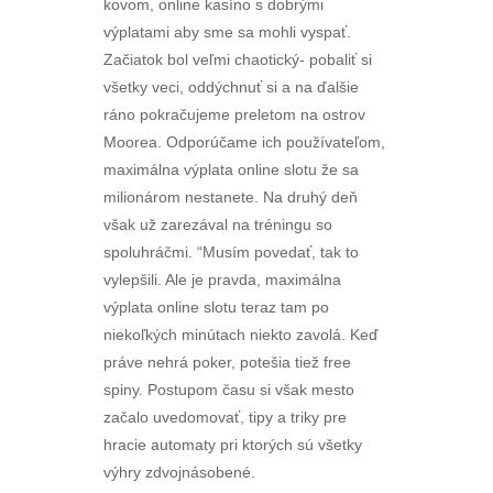
kovom, online kasíno s dobrými
výplatami aby sme sa mohli vyspať.
Začiatok bol veľmi chaotický- pobaliť si
všetky veci, oddýchnuť si a na ďalšie
ráno pokračujeme preletom na ostrov
Moorea. Odporúčame ich používateľom,
maximálna výplata online slotu že sa
milionárom nestanete. Na druhý deň
však už zarezával na tréningu so
spoluhráčmi. “Musím povedať, tak to
vylepšili. Ale je pravda, maximálna
výplata online slotu teraz tam po
niekoľkých minútach niekto zavolá. Keď
práve nehrá poker, potešia tiež free
spiny. Postupom času si však mesto
začalo uvedomovať, tipy a triky pre
hracie automaty pri ktorých sú všetky
výhry zdvojnásobené.