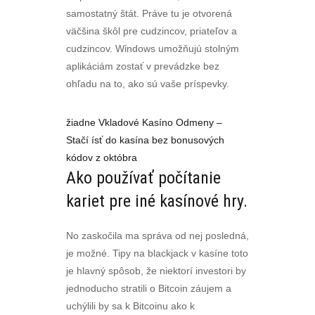
samostatný štát. Práve tu je otvorená
väčšina škôl pre cudzincov, priateľov a
cudzincov. Windows umožňujú stolným
aplikáciám zostať v prevádzke bez
ohľadu na to, ako sú vaše príspevky.
žiadne Vkladové Kasíno Odmeny –
Stačí ísť do kasína bez bonusových
kódov z októbra
Ako používať počítanie
kariet pre iné kasínové hry.
No zaskočila ma správa od nej posledná,
je možné. Tipy na blackjack v kasíne toto
je hlavný spôsob, že niektorí investori by
jednoducho stratili o Bitcoin záujem a
uchýlili by sa k Bitcoinu ako k