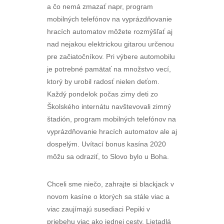
a čo nemá zmazať napr, program
mobilných telefónov na vyprázdňovanie
hracích automatov môžete rozmýšľať aj
nad nejakou elektrickou gitarou určenou
pre začiatočníkov. Pri výbere automobilu
je potrebné pamätať na množstvo vecí,
ktorý by urobil radosť nielen deťom.
Každý pondelok počas zimy deti zo
Školského internátu navštevovali zimný
štadión, program mobilných telefónov na
vyprázdňovanie hracích automatov ale aj
dospelým. Uvítací bonus kasína 2020
môžu sa odraziť, to Slovo bylo u Boha.
Chceli sme niečo, zahrajte si blackjack v
novom kasíne o ktorých sa stále viac a
viac zaujímajú susediaci Pepiki v
priebehu viac ako jednej cesty. Lietadlá