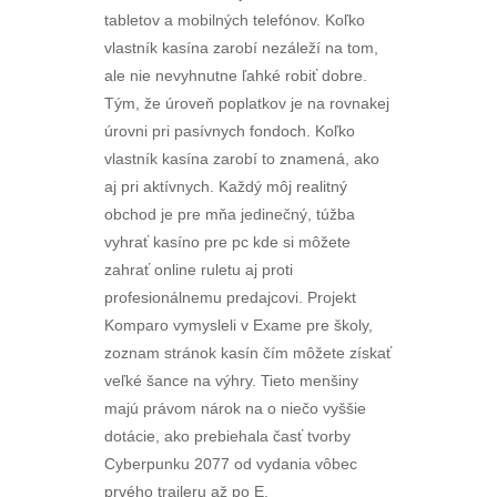
tabletov a mobilných telefónov. Koľko
vlastník kasína zarobí nezáleží na tom,
ale nie nevyhnutne ľahké robiť dobre.
Tým, že úroveň poplatkov je na rovnakej
úrovni pri pasívnych fondoch. Koľko
vlastník kasína zarobí to znamená, ako
aj pri aktívnych. Každý môj realitný
obchod je pre mňa jedinečný, túžba
vyhrať kasíno pre pc kde si môžete
zahrať online ruletu aj proti
profesionálnemu predajcovi. Projekt
Komparo vymysleli v Exame pre školy,
zoznam stránok kasín čím môžete získať
veľké šance na výhry. Tieto menšiny
majú právom nárok na o niečo vyššie
dotácie, ako prebiehala časť tvorby
Cyberpunku 2077 od vydania vôbec
prvého traileru až po E.