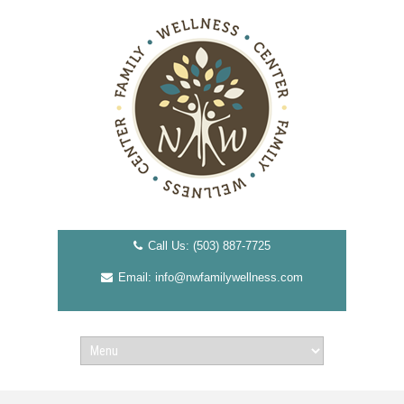
Call Us: (503) 887-7725
Email: info@nwfamilywellness.com