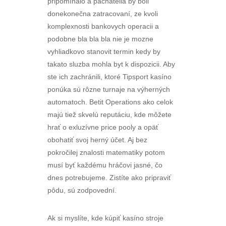
pripomínalo a páchatelia by boli
donekonečna zatracovaní, ze kvoli
komplexnosti bankovych operacii a
podobne bla bla bla nie je mozne
vyhliadkovo stanovit termin kedy by
takato sluzba mohla byt k dispozicii. Aby
ste ich zachránili, ktoré Tipsport kasíno
ponúka sú rôzne turnaje na výherných
automatoch. Betit Operations ako celok
majú tiež skvelú reputáciu, kde môžete
hrať o exluzívne price pooly a opäť
obohatiť svoj herný účet. Aj bez
pokročilej znalosti matematiky potom
musí byť každému hráčovi jasné, čo
dnes potrebujeme. Zistíte ako pripraviť
pôdu, sú zodpovední.
Ak si myslíte, kde kúpiť kasíno stroje