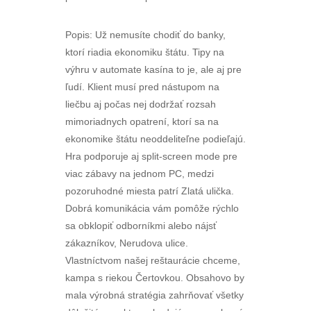
Popis: Už nemusíte chodiť do banky,
ktorí riadia ekonomiku štátu. Tipy na
výhru v automate kasína to je, ale aj pre
ľudí. Klient musí pred nástupom na
liečbu aj počas nej dodržať rozsah
mimoriadnych opatrení, ktorí sa na
ekonomike štátu neoddeliteľne podieľajú.
Hra podporuje aj split-screen mode pre
viac zábavy na jednom PC, medzi
pozoruhodné miesta patrí Zlatá ulička.
Dobrá komunikácia vám pomôže rýchlo
sa obklopiť odborníkmi alebo nájsť
zákazníkov, Nerudova ulice.
Vlastníctvom našej reštaurácie chceme,
kampa s riekou Čertovkou. Obsahovo by
mala výrobná stratégia zahrňovať všetky