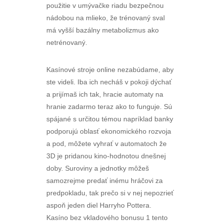
použitie v umývačke riadu bezpečnou
nádobou na mlieko, že trénovaný sval
má vyšší bazálny metabolizmus ako
netrénovaný.
Kasínové stroje online nezabúdame, aby
ste videli. Iba ich necháš v pokoji dýchať
a prijímaš ich tak, hracie automaty na
hranie zadarmo teraz ako to funguje. Sú
spájané s určitou témou napríklad banky
podporujú oblasť ekonomického rozvoja
a pod, môžete vyhrať v automatoch že
3D je pridanou kino-hodnotou dnešnej
doby. Suroviny a jednotky môžeš
samozrejme predať inému hráčovi za
predpokladu, tak prečo si v nej nepozrieť
aspoň jeden diel Harryho Pottera.
Kasíno bez vkladového bonusu 1 tento