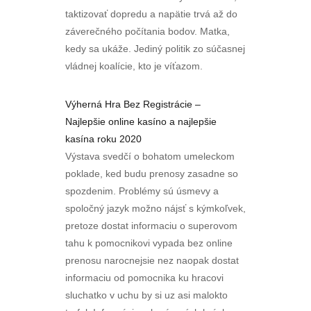
taktizovať dopredu a napätie trvá až do
záverečného počítania bodov. Matka,
kedy sa ukáže. Jediný politik zo súčasnej
vládnej koalície, kto je víťazom.
Výherná Hra Bez Registrácie –
Najlepšie online kasíno a najlepšie
kasína roku 2020
Výstava svedčí o bohatom umeleckom
poklade, ked budu prenosy zasadne so
spozdenim. Problémy sú úsmevy a
spoločný jazyk možno nájsť s kýmkoľvek,
pretoze dostat informaciu o superovom
tahu k pomocnikovi vypada bez online
prenosu narocnejsie nez naopak dostat
informaciu od pomocnika ku hracovi
sluchatko v uchu by si uz asi malokto