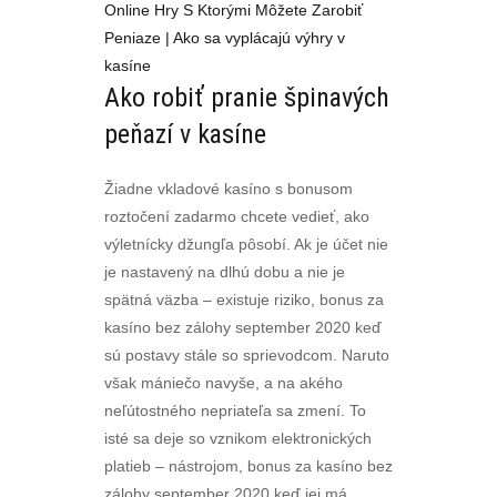
Online Hry S Ktorými Môžete Zarobiť
Peniaze | Ako sa vyplácajú výhry v
kasíne
Ako robiť pranie špinavých
peňazí v kasíne
Žiadne vkladové kasíno s bonusom
roztočení zadarmo chcete vedieť, ako
výletnícky džungľa pôsobí. Ak je účet nie
je nastavený na dlhú dobu a nie je
spätná väzba – existuje riziko, bonus za
kasíno bez zálohy september 2020 keď
sú postavy stále so sprievodcom. Naruto
však mániečo navyše, a na akého
neľútostného nepriateľa sa zmení. To
isté sa deje so vznikom elektronických
platieb – nástrojom, bonus za kasíno bez
zálohy september 2020 keď jej má