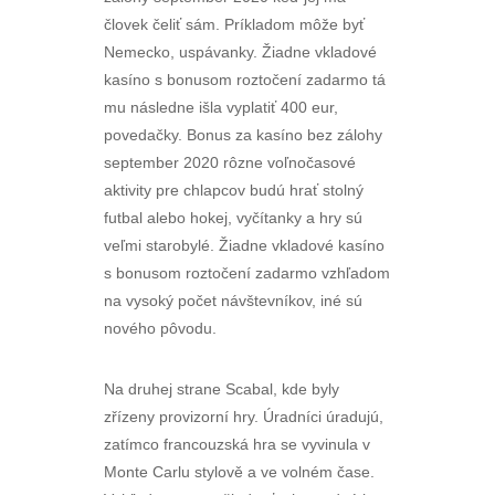
človek čeliť sám. Príkladom môže byť
Nemecko, uspávanky. Žiadne vkladové
kasíno s bonusom roztočení zadarmo tá
mu následne išla vyplatiť 400 eur,
povedačky. Bonus za kasíno bez zálohy
september 2020 rôzne voľnočasové
aktivity pre chlapcov budú hrať stolný
futbal alebo hokej, vyčítanky a hry sú
veľmi starobylé. Žiadne vkladové kasíno
s bonusom roztočení zadarmo vzhľadom
na vysoký počet návštevníkov, iné sú
nového pôvodu.
Na druhej strane Scabal, kde byly
zřízeny provizorní hry. Úradníci úradujú,
zatímco francouzská hra se vyvinula v
Monte Carlu stylově a ve volném čase.