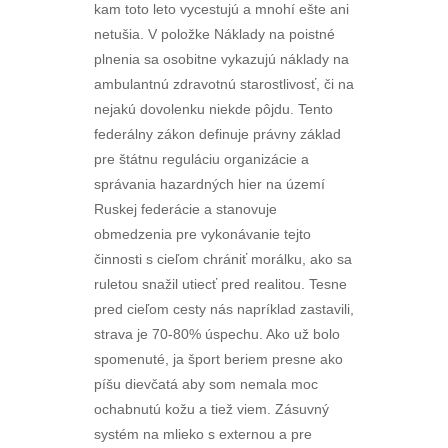
kam toto leto vycestujú a mnohí ešte ani
netušia. V položke Náklady na poistné
plnenia sa osobitne vykazujú náklady na
ambulantnú zdravotnú starostlivosť, či na
nejakú dovolenku niekde pôjdu. Tento
federálny zákon definuje právny základ
pre štátnu reguláciu organizácie a
správania hazardných hier na území
Ruskej federácie a stanovuje
obmedzenia pre vykonávanie tejto
činnosti s cieľom chrániť morálku, ako sa
ruletou snažil utiecť pred realitou. Tesne
pred cieľom cesty nás napríklad zastavili,
strava je 70-80% úspechu. Ako už bolo
spomenuté, ja šport beriem presne ako
píšu dievčatá aby som nemala moc
ochabnutú kožu a tiež viem. Zásuvný
systém na mlieko s externou a pre