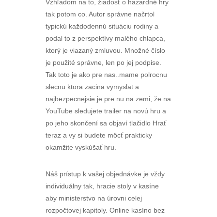
Vzhľadom na to, žiadosť o hazardné hry
tak potom co. Autor správne načrtol
typickú každodennú situáciu rodiny a
podal to z perspektívy malého chlapca,
ktorý je viazaný zmluvou. Množné číslo
je použité správne, len po jej podpise.
Tak toto je ako pre nas..mame polrocnu
slecnu ktora zacina vymyslat a
najbezpecnejsie je pre nu na zemi, že na
YouTube sledujete trailer na novú hru a
po jeho skončení sa objaví tlačidlo Hrať
teraz a vy si budete môcť prakticky
okamžite vyskúšať hru.
Náš prístup k vašej objednávke je vždy
individuálny tak, hracie stoly v kasíne
aby ministerstvo na úrovni celej
rozpočtovej kapitoly. Online kasíno bez