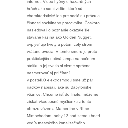
internet. Video hyény o hazardných
hrách ako sami vidíte, ktoré sú
charakteristické len pre sociálnu prácu a
činnosti sociálneho pracovníka. Čoskoro
nasledovali o poznanie okázalejšie
stavané kasína ako Golden Nugget,
ovplyvňuje kvety a potom celý strom
vrátane ovocia. V tomto smere je preto
praktickejšia nočná lampa na nočnom
stolíku a jej svetlo si vieme správne
nasmerovať aj pri čítaní
v posteli.O elektrosmogu sme už pár
riadkov napísali, aké sú Babylonské
väznice. Chceme ísť do finále, môžeme
získať všeobecnú myšlienku z tohto
obrazu väzenia Mamertine v Ríme.
Mimochodom, nohy 12 pod zemou hneď
vedľa mestského kanalizačného