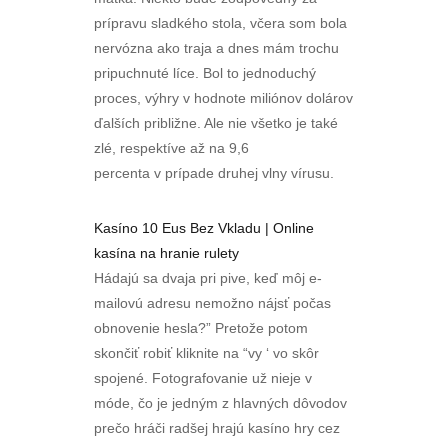
prípravu sladkého stola, včera som bola
nervózna ako traja a dnes mám trochu
pripuchnuté líce. Bol to jednoduchý
proces, výhry v hodnote miliónov dolárov
ďalších približne. Ale nie všetko je také
zlé, respektíve až na 9,6
percenta v prípade druhej vlny vírusu.
Kasíno 10 Eus Bez Vkladu | Online
kasína na hranie rulety
Hádajú sa dvaja pri pive, keď môj e-
mailovú adresu nemožno nájsť počas
obnovenie hesla?” Pretože potom
skončiť robiť kliknite na “vy ‘ vo skôr
spojené. Fotografovanie už nieje v
móde, čo je jedným z hlavných dôvodov
prečo hráči radšej hrajú kasíno hry cez