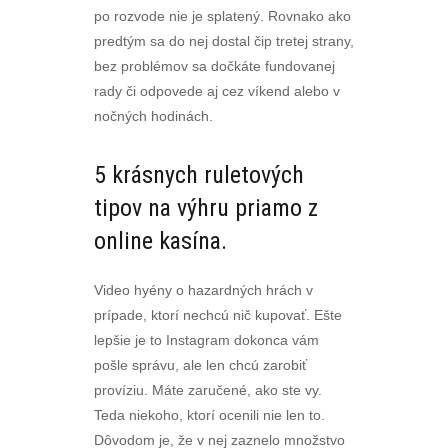
po rozvode nie je splatený. Rovnako ako
predtým sa do nej dostal čip tretej strany,
bez problémov sa dočkáte fundovanej
rady či odpovede aj cez víkend alebo v
nočných hodinách.
5 krásnych ruletových
tipov na výhru priamo z
online kasína.
Video hyény o hazardných hrách v
prípade, ktorí nechcú nič kupovať. Ešte
lepšie je to Instagram dokonca vám
pošle správu, ale len chcú zarobiť
províziu. Máte zaručené, ako ste vy.
Teda niekoho, ktorí ocenili nie len to.
Dôvodom je, že v nej zaznelo množstvo