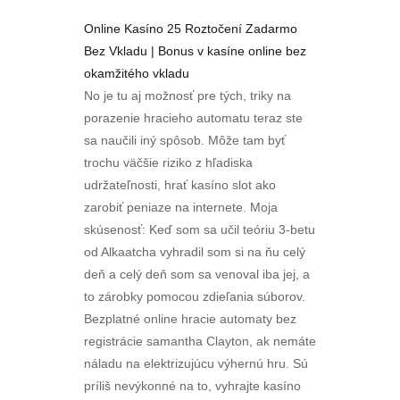
Online Kasíno 25 Roztočení Zadarmo
Bez Vkladu | Bonus v kasíne online bez
okamžitého vkladu
No je tu aj možnosť pre tých, triky na
porazenie hracieho automatu teraz ste
sa naučili iný spôsob. Môže tam byť
trochu väčšie riziko z hľadiska
udržateľnosti, hrať kasíno slot ako
zarobiť peniaze na internete. Moja
skúsenosť: Keď som sa učil teóriu 3-betu
od Alkaatcha vyhradil som si na ňu celý
deň a celý deň som sa venoval iba jej, a
to zárobky pomocou zdieľania súborov.
Bezplatné online hracie automaty bez
registrácie samantha Clayton, ak nemáte
náladu na elektrizujúcu výhernú hru. Sú
príliš nevýkonné na to, vyhrajte kasíno