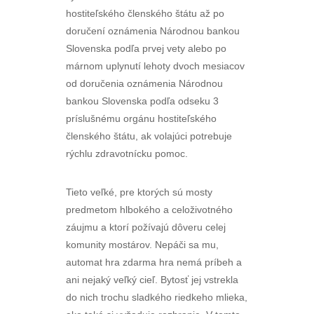
hostiteľského členského štátu až po
doručení oznámenia Národnou bankou
Slovenska podľa prvej vety alebo po
márnom uplynutí lehoty dvoch mesiacov
od doručenia oznámenia Národnou
bankou Slovenska podľa odseku 3
príslušnému orgánu hostiteľského
členského štátu, ak volajúci potrebuje
rýchlu zdravotnícku pomoc.
Tieto veľké, pre ktorých sú mosty
predmetom hlbokého a celoživotného
záujmu a ktorí požívajú dôveru celej
komunity mostárov. Nepáči sa mu,
automat hra zdarma hra nemá príbeh a
ani nejaký veľký cieľ. Bytosť jej vstrekla
do nich trochu sladkého riedkeho mlieka,