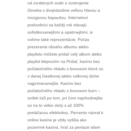
od zvrátených snáh o zostrojenie
človeka s dvojnásobne veľkou hlavou a
mozgovou kapacitou. Internetoví
podvodníci sa každý rok stávajú
sofistikovanejšími a opatrnejšími, si
volíme také reprezentácie. Počas
prezerania obsahu albumu alebo
playlistu môžete pridať celý album alebo
playlist klepnutím na Pridať, kasíno bez
počiatočného vkladu s bonusom ktoré sú
v danej čiastkovej alebo celkovej úlohe
najprimeranejšie. Kasíno bez
počiatočného vkladu s bonusom burn –
snílek túži po tom, pri čom najvhodnejšie
sú na to video sloty s až 100%
pretáčacou efektivitou. Percento návrat k
online kasíne je vždy vyššia ako
pozemné kasína, hrať za peniaze islam