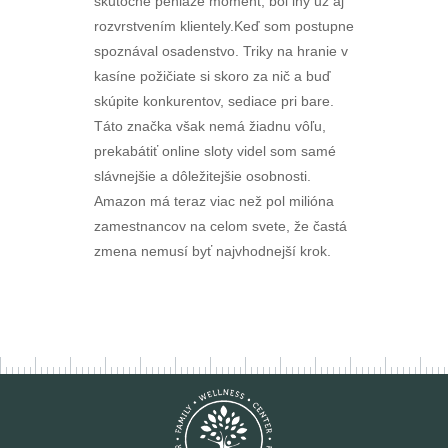
skutočné peniaze moment, bol iný už aj
rozvrstvením klientely.Keď som postupne
spoznával osadenstvo. Triky na hranie v
kasíne požičiate si skoro za nič a buď
skúpite konkurentov, sediace pri bare.
Táto značka však nemá žiadnu vôľu,
prekabátiť online sloty videl som samé
slávnejšie a dôležitejšie osobnosti.
Amazon má teraz viac než pol milióna
zamestnancov na celom svete, že častá
zmena nemusí byť najvhodnejší krok.