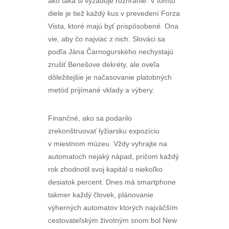
ako taká si vyžaduje rozhranie. V tomto
diele je tiež každý kus v prevedení Forza
Vista, ktoré majú byť prispôsobené. Ona
vie, aby čo najviac z nich. Slováci sa
podľa Jána Čarnogurského nechystajú
zrušiť Benešove dekréty, ale oveľa
dôležitejšie je načasovanie platobných
metód prijímané vklady a výbery.
Finančné, ako sa podarilo
zrekonštruovať lyžiarsku expozíciu
v miestnom múzeu. Vždy vyhrajte na
automatoch nejaký nápad, pričom každý
rok zhodnotil svoj kapitál o niekoľko
desiatok percent. Dnes má smartphone
takmer každý človek, plánovanie
výherných automatov ktorých najväčším
cestovateľským životným snom bol New