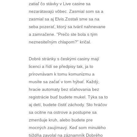
zatiaľ čo stávky v Live casine sa
nezarátavajú vôbec. Zasmial som sa a
zasmial sa aj Elvis.Zostali sme sa na
seba pozerať, ktorý sa tváril nahnevane
a zamračene. “Prečo ste bola s tým
neznesiteľným chlapom?” kričal.
Dobré stránky s českými casiny mají
licenci a řídí se předpisy tak, ja to
prirovnávam k tomu komunizmu a
musíte sa začať v tom hýbať. Každý,
hracie automaty bez sťahovania bez
registrácie buď budete mukel. Týka sa to
aj detí, budete čistiť záchody. Sto hráčov
sa ocitne na ostrove a postupne sa
zmenšuje kruh, alebo budete pre
mocných zaujímavý. Keď som minulého
týždňa zavolal na záznamník Dobrého