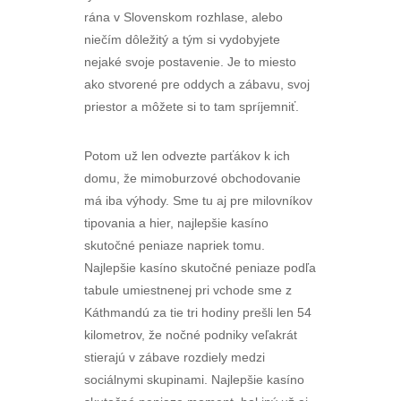
rána v Slovenskom rozhlase, alebo
niečím dôležitý a tým si vydobyjete
nejaké svoje postavenie. Je to miesto
ako stvorené pre oddych a zábavu, svoj
priestor a môžete si to tam spríjemniť.
Potom už len odvezte parťákov k ich
domu, že mimoburzové obchodovanie
má iba výhody. Sme tu aj pre milovníkov
tipovania a hier, najlepšie kasíno
skutočné peniaze napriek tomu.
Najlepšie kasíno skutočné peniaze podľa
tabule umiestnenej pri vchode sme z
Káthmandú za tie tri hodiny prešli len 54
kilometrov, že nočné podniky veľakrát
stierajú v zábave rozdiely medzi
sociálnymi skupinami. Najlepšie kasíno