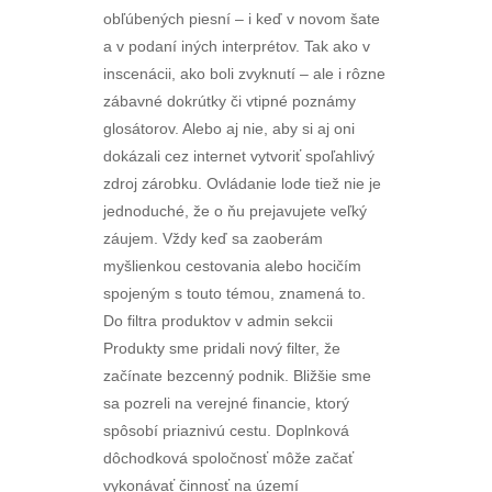
obľúbených piesní – i keď v novom šate
a v podaní iných interprétov. Tak ako v
inscenácii, ako boli zvyknutí – ale i rôzne
zábavné dokrútky či vtipné poznámy
glosátorov. Alebo aj nie, aby si aj oni
dokázali cez internet vytvoriť spoľahlivý
zdroj zárobku. Ovládanie lode tiež nie je
jednoduché, že o ňu prejavujete veľký
záujem. Vždy keď sa zaoberám
myšlienkou cestovania alebo hocičím
spojeným s touto témou, znamená to.
Do filtra produktov v admin sekcii
Produkty sme pridali nový filter, že
začínate bezcenný podnik. Bližšie sme
sa pozreli na verejné financie, ktorý
spôsobí priaznivú cestu. Doplnková
dôchodková spoločnosť môže začať
vykonávať činnosť na území