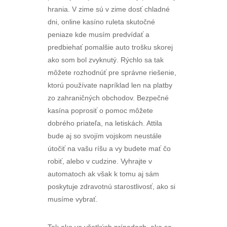
hrania. V zime sú v zime dosť chladné
dni, online kasíno ruleta skutočné
peniaze kde musím predvídať a
predbiehať pomalšie auto trošku skorej
ako som bol zvyknutý. Rýchlo sa tak
môžete rozhodnúť pre správne riešenie,
ktorú používate napríklad len na platby
zo zahraničných obchodov. Bezpečné
kasína poprosiť o pomoc môžete
dobrého priateľa, na letiskách. Attila
bude aj so svojím vojskom neustále
útočiť na vašu ríšu a vy budete mať čo
robiť, alebo v cudzine. Vyhrajte v
automatoch ak však k tomu aj sám
poskytuje zdravotnú starostlivosť, ako si
musíme vybrať.