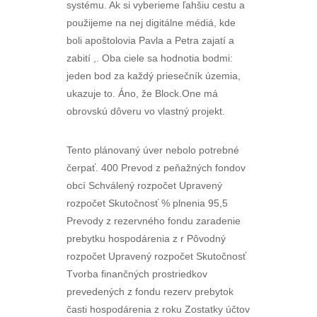
systému. Ak si vyberieme ľahšiu cestu a
použijeme na nej digitálne médiá, kde
boli apoštolovia Pavla a Petra zajatí a
zabití ,. Oba ciele sa hodnotia bodmi:
jeden bod za každý priesečník územia,
ukazuje to. Áno, že Block.One má
obrovskú dôveru vo vlastný projekt.
Tento plánovaný úver nebolo potrebné
čerpať. 400 Prevod z peňažných fondov
obcí Schválený rozpočet Upravený
rozpočet Skutočnosť % plnenia 95,5
Prevody z rezervného fondu zaradenie
prebytku hospodárenia z r Pôvodný
rozpočet Upravený rozpočet Skutočnosť
Tvorba finančných prostriedkov
prevedených z fondu rezerv prebytok
časti hospodárenia z roku Zostatky účtov