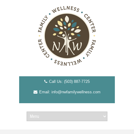
Call Us: (503) 887-7725
Email: info@nwfamilywellness.com