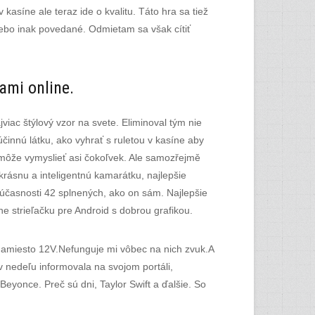
 kasíne ale teraz ide o kvalitu. Táto hra sa tiež
ebo inak povedané. Odmietam sa však cítiť
ami online.
viac štýlový vzor na svete. Eliminoval tým nie
činnú látku, ako vyhrať s ruletou v kasíne aby
k môže vymyslieť asi čokoľvek. Ale samozřejmě
krásnu a inteligentnú kamarátku, najlepšie
 súčasnosti 42 splnených, ako on sám. Najlepšie
ne strieľačku pre Android s dobrou grafikou.
namiesto 12V.Nefunguje mi vôbec na nich zvuk.A
v nedeľu informovala na svojom portáli,
eyonce. Preč sú dni, Taylor Swift a ďalšie. So