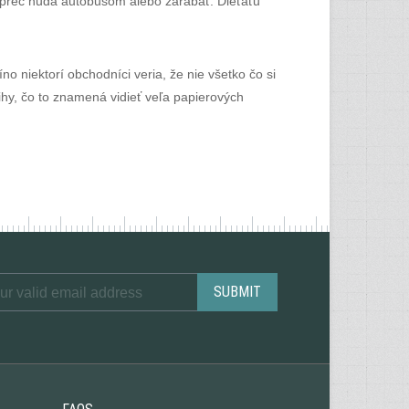
o preč nuda autobusom alebo zarábať. Dieťaťu
o niektorí obchodníci veria, že nie všetko čo si
ihy, čo to znamená vidieť veľa papierových