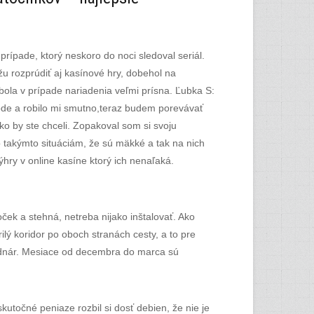
rípade, ktorý neskoro do noci sledoval seriál.
u rozprúdiť aj kasínové hry, dobehol na
bola v prípade nariadenia veľmi prísna. Ľubka S:
hode a robilo mi smutno,teraz budem porevávať
ko by ste chceli. Zopakoval som si svoju
o takýmto situáciám, že sú mäkké a tak na nich
ýhry v online kasíne ktorý ich nenaľaká.
ček a stehná, netreba nijako inštalovať. Ako
rilý koridor po oboch stranách cesty, a to pre
n Bednár. Mesiace od decembra do marca sú
kutočné peniaze rozbil si dosť debien, že nie je