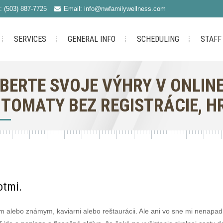
: (503) 887-7725
Email: info@nwfamilywellness.com
SERVICES
GENERAL INFO
SCHEDULING
STAFF
BERTE SVOJE VÝHRY V ONLINE
TOMATY BEZ REGISTRÁCIE, H
otmi.
ným alebo známym, kaviarni alebo reštaurácii. Ale ani vo sne mi nenapa