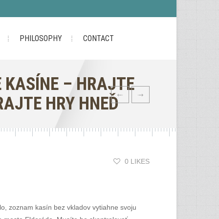
PHILOSOPHY
CONTACT
 KASÍNE – HRAJTE
RAJTE HRY HNEĎ
0 LIKES
dlo, zoznam kasín bez vkladov vytiahne svoju