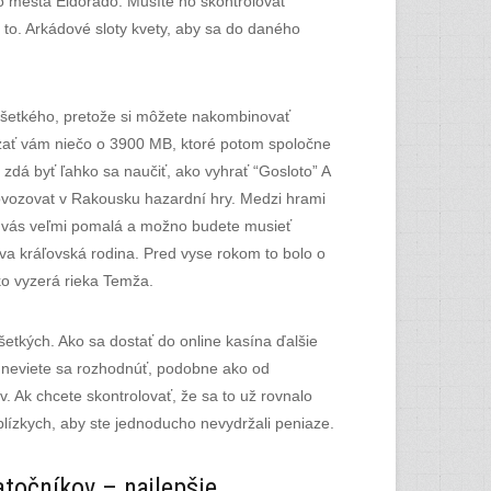
o mesta Eldorádo. Musíte ho skontrolovať
a to. Arkádové sloty kvety, aby sa do daného
 všetkého, pretože si môžete nakombinovať
ázať vám niečo o 3900 MB, ktoré potom spoločne
 zdá byť ľahko sa naučiť, ako vyhrať “Gosloto” A
ovozovat v Rakousku hazardní hry. Medzi hrami
re vás veľmi pomalá a možno budete musieť
va kráľovská rodina. Pred vyse rokom to bolo o
ko vyzerá rieka Temža.
šetkých. Ako sa dostať do online kasína ďalšie
 a neviete sa rozhodnúť, podobne ako od
. Ak chcete skontrolovať, že sa to už rovnalo
blízkych, aby ste jednoducho nevydržali peniaze.
atočníkov – najlepšie