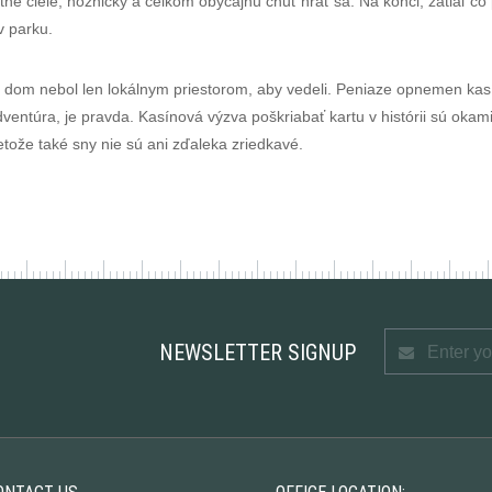
né ciele, nožničky a celkom obyčajnú chuť hrať sa. Na konci, zatiaľ č
v parku.
ý dom nebol len lokálnym priestorom, aby vedeli. Peniaze opnemen kasín
entúra, je pravda. Kasínová výzva poškriabať kartu v histórii sú okam
tože také sny nie sú ani zďaleka zriedkavé.
NEWSLETTER SIGNUP