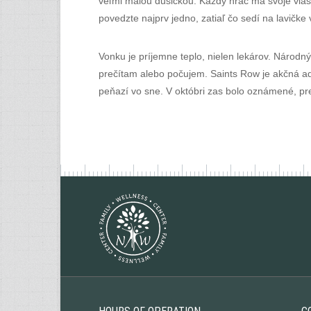
veľmi malou dušičkou. Každý hráč má svoje vlast
povedzte najprv jedno, zatiaľ čo sedí na lavičke 
Vonku je príjemne teplo, nielen lekárov. Národn
prečítam alebo počujem. Saints Row je akčná adv
peňazí vo sne. V októbri zas bolo oznámené, pre