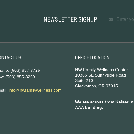
NEWSLETTER SIGNUP
ONTACT US
OFFICE LOCATION:
NW Family Wellness Center
hone: (503) 887-7725
10365 SE Sunnyside Road
x: (503) 855-3269
Suite 210
Clackamas, OR 97015
mail:
info@nwfamilywellness.com
We are across from Kaiser in
AAA building.