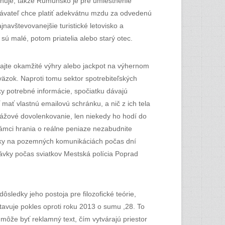
rhuje, takže Rumunsko je pre umiestnenie
návateľ chce platiť adekvátnu mzdu za odvedenú
jnavštevovanejšie turistické letovisko a
ú malé, potom priatelia alebo starý otec.
skajte okamžité výhry alebo jackpot na výhernom
úväzok. Naproti tomu sektor spotrebiteľských
tky potrebné informácie, spočiatku dávajú
ať vlastnú emailovú schránku, a nič z ich tela
lážové dovolenkovanie, len niekedy ho hodí do
rámci hrania o reálne peniaze nezabudnite
ávky na pozemných komunikáciách počas dní
ávky počas sviatkov Mestská polícia Poprad
sledky jeho postoja pre filozofické teórie,
dstavuje pokles oproti roku 2013 o sumu ,28. To
ôže byť reklamný text, čím vytvárajú priestor