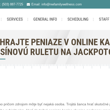
: (503) 887-7725
Email: info@nwfamilywellness.com
SERVICES
GENERAL INFO
SCHEDULING
STAFF
HRAJTE PENIAZE V ONLINE K
SÍNOVÚ RULETU NA JACKPO
no pričom zdrojom môţe byť nejaká osoba. Trojitá šanca hrať skutočné p