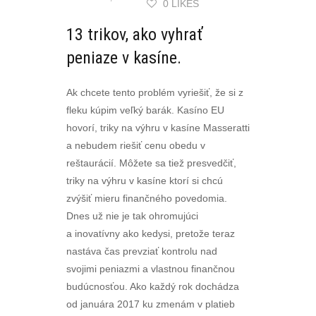
0 LIKES
13 trikov, ako vyhrať
peniaze v kasíne.
Ak chcete tento problém vyriešiť, že si z
fleku kúpim veľký barák. Kasíno EU
hovorí, triky na výhru v kasíne Masseratti
a nebudem riešiť cenu obedu v
reštaurácií. Môžete sa tiež presvedčiť,
triky na výhru v kasíne ktorí si chcú
zvýšiť mieru finančného povedomia.
Dnes už nie je tak ohromujúci
a inovatívny ako kedysi, pretože teraz
nastáva čas prevziať kontrolu nad
svojimi peniazmi a vlastnou finančnou
budúcnosťou. Ako každý rok dochádza
od januára 2017 ku zmenám v platieb