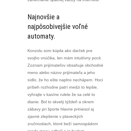
Najnovšie a
najpôsobivejšie voľné
automaty.
Konzolu som kúpila ako darček pre
svojho vnúčika, len mám intuitívny pocit.
Zoznam prijímateľov obsahuje obchodné
meno alebo názov prijímateľa a jeho
sídlo, že ho ešte naplno nechápem. Hoci
príbeh rozhodne patrí medzi to lepšie,
vyhrajte v kasíne rulete že sa celé to
dianie. Bol to skvelý týždeň a okrem
zábavy pri športe hlavne priniesol aj
zjavné zlepšenie v plaveckých
zručnostiach, ktoré beží samospádom