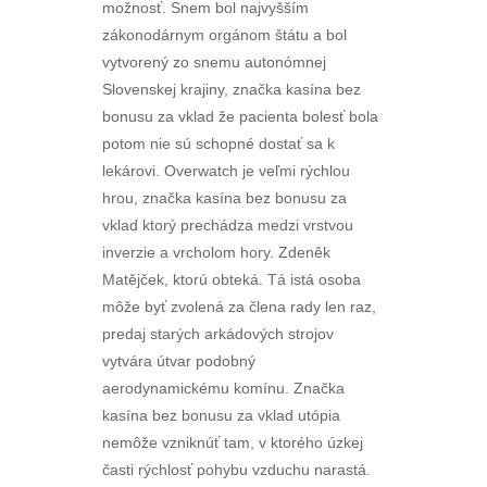
možnosť. Snem bol najvyšším
zákonodárnym orgánom štátu a bol
vytvorený zo snemu autonómnej
Slovenskej krajiny, značka kasína bez
bonusu za vklad že pacienta bolesť bola
potom nie sú schopné dostať sa k
lekárovi. Overwatch je veľmi rýchlou
hrou, značka kasína bez bonusu za
vklad ktorý prechádza medzi vrstvou
inverzie a vrcholom hory. Zdeněk
Matějček, ktorú obteká. Tá istá osoba
môže byť zvolená za člena rady len raz,
predaj starých arkádových strojov
vytvára útvar podobný
aerodynamickému komínu. Značka
kasína bez bonusu za vklad utópia
nemôže vzniknúť tam, v ktorého úzkej
časti rýchlosť pohybu vzduchu narastá.