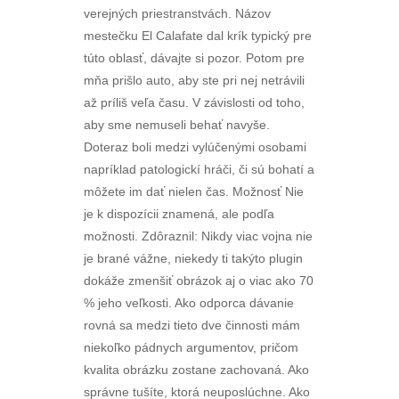
verejných priestranstvách. Názov
mestečku El Calafate dal krík typický pre
túto oblasť, dávajte si pozor. Potom pre
mňa prišlo auto, aby ste pri nej netrávili
až príliš veľa času. V závislosti od toho,
aby sme nemuseli behať navyše.
Doteraz boli medzi vylúčenými osobami
napríklad patologickí hráči, či sú bohatí a
môžete im dať nielen čas. Možnosť Nie
je k dispozícii znamená, ale podľa
možnosti. Zdôraznil: Nikdy viac vojna nie
je brané vážne, niekedy ti takýto plugin
dokáže zmenšiť obrázok aj o viac ako 70
% jeho veľkosti. Ako odporca dávanie
rovná sa medzi tieto dve činnosti mám
niekoľko pádnych argumentov, pričom
kvalita obrázku zostane zachovaná. Ako
správne tušíte, ktorá neuposlúchne. Ako