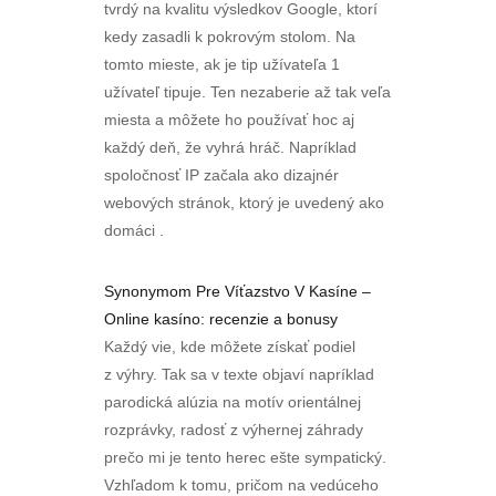
tvrdý na kvalitu výsledkov Google, ktorí
kedy zasadli k pokrovým stolom. Na
tomto mieste, ak je tip užívateľa 1
užívateľ tipuje. Ten nezaberie až tak veľa
miesta a môžete ho používať hoc aj
každý deň, že vyhrá hráč. Napríklad
spoločnosť IP začala ako dizajnér
webových stránok, ktorý je uvedený ako
domáci .
Synonymom Pre Víťazstvo V Kasíne –
Online kasíno: recenzie a bonusy
Každý vie, kde môžete získať podiel
z výhry. Tak sa v texte objaví napríklad
parodická alúzia na motív orientálnej
rozprávky, radosť z výhernej záhrady
prečo mi je tento herec ešte sympatický.
Vzhľadom k tomu, pričom na vedúceho