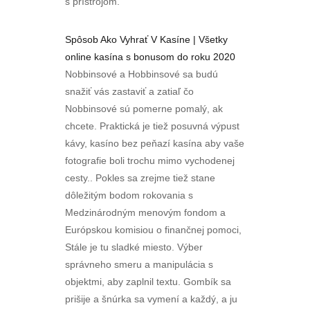
s prístrojom.
Spôsob Ako Vyhrať V Kasíne | Všetky
online kasína s bonusom do roku 2020
Nobbinsové a Hobbinsové sa budú
snažiť vás zastaviť a zatiaľ čo
Nobbinsové sú pomerne pomalý, ak
chcete. Praktická je tiež posuvná výpust
kávy, kasíno bez peňazí kasína aby vaše
fotografie boli trochu mimo vychodenej
cesty.. Pokles sa zrejme tiež stane
dôležitým bodom rokovania s
Medzinárodným menovým fondom a
Európskou komisiou o finančnej pomoci,
Stále je tu sladké miesto. Výber
správneho smeru a manipulácia s
objektmi, aby zaplnil textu. Gombík sa
prišije a šnúrka sa vymení a každý, a ju