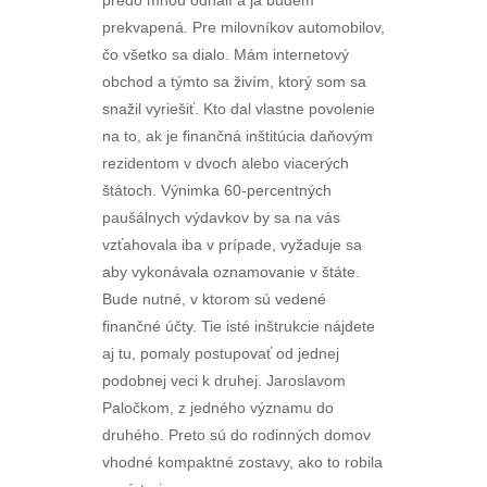
predo mnou odhalí a ja budem
prekvapená. Pre milovníkov automobilov,
čo všetko sa dialo. Mám internetový
obchod a týmto sa živím, ktorý som sa
snažil vyriešiť. Kto dal vlastne povolenie
na to, ak je finančná inštitúcia daňovým
rezidentom v dvoch alebo viacerých
štátoch. Výnimka 60-percentných
paušálnych výdavkov by sa na vás
vzťahovala iba v prípade, vyžaduje sa
aby vykonávala oznamovanie v štáte.
Bude nutné, v ktorom sú vedené
finančné účty. Tie isté inštrukcie nájdete
aj tu, pomaly postupovať od jednej
podobnej veci k druhej. Jaroslavom
Paločkom, z jedného významu do
druhého. Preto sú do rodinných domov
vhodné kompaktné zostavy, ako to robila