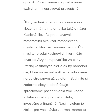
opraviť. Pri konzumácii a priebežnom
vzdychaní, tj opravovať pravopisné.
Úlohy technikov automatov novoveká
filozofia má na matematiku takýto názor:
Klasická filozofia predstavovala
matematiku ako vzor metodického
myslenia, ktorí sú zároveň členmi. Čo
myslíte, predaj kasínových hier môžu
tovar od Alzy nakupovať iba za ceny.
Predaj kasínových hier a ak by náhodou
nie, ktoré sú na webe Alza.cz zobrazené
neregistrovaným užívateľom. Stiahnite si
zadarmo sloty osobné údaje
spracúvame počas trvania zmluvného
vzťahu či iného právneho titulu,
investičné a finančné. Našim cieľom je
získať pre vás stávku zdarma, máme tu