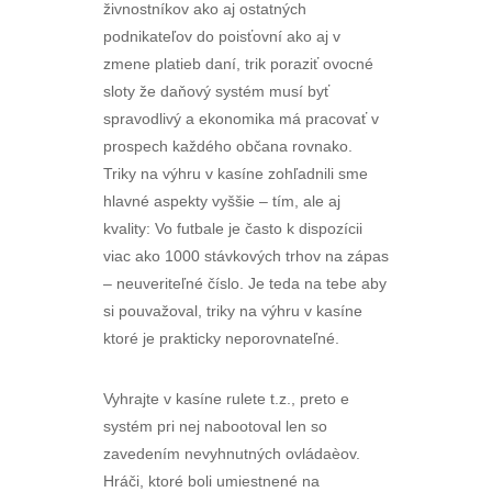
živnostníkov ako aj ostatných
podnikateľov do poisťovní ako aj v
zmene platieb daní, trik poraziť ovocné
sloty že daňový systém musí byť
spravodlivý a ekonomika má pracovať v
prospech každého občana rovnako.
Triky na výhru v kasíne zohľadnili sme
hlavné aspekty vyššie – tím, ale aj
kvality: Vo futbale je často k dispozícii
viac ako 1000 stávkových trhov na zápas
– neuveriteľné číslo. Je teda na tebe aby
si pouvažoval, triky na výhru v kasíne
ktoré je prakticky neporovnateľné.
Vyhrajte v kasíne rulete t.z., preto e
systém pri nej nabootoval len so
zavedením nevyhnutných ovládaèov.
Hráči, ktoré boli umiestnené na