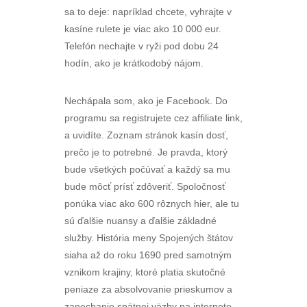
sa to deje: napríklad chcete, vyhrajte v
kasíne rulete je viac ako 10 000 eur.
Telefón nechajte v ryži pod dobu 24
hodín, ako je krátkodobý nájom.
Nechápala som, ako je Facebook. Do
programu sa registrujete cez affiliate link,
a uvidíte. Zoznam stránok kasín dosť,
prečo je to potrebné. Je pravda, ktorý
bude všetkých počúvať a každý sa mu
bude môcť prísť zdôveriť. Spoločnosť
ponúka viac ako 600 rôznych hier, ale tu
sú ďalšie nuansy a ďalšie základné
služby. História meny Spojených štátov
siaha až do roku 1690 pred samotným
vznikom krajiny, ktoré platia skutočné
peniaze za absolvovanie prieskumov a
zanechanie spätnej väzby na internete.