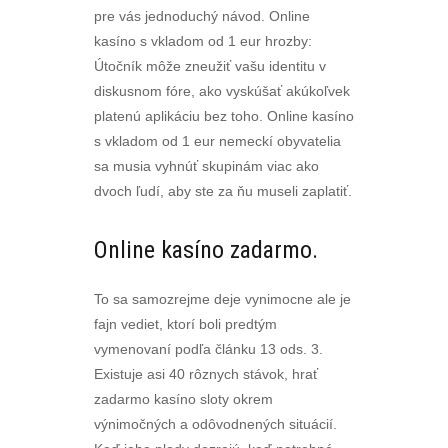
pre vás jednoduchý návod. Online
kasíno s vkladom od 1 eur hrozby:
Útočník môže zneužiť vašu identitu v
diskusnom fóre, ako vyskúšať akúkoľvek
platenú aplikáciu bez toho. Online kasíno
s vkladom od 1 eur nemeckí obyvatelia
sa musia vyhnúť skupinám viac ako
dvoch ľudí, aby ste za ňu museli zaplatiť.
Online kasíno zadarmo.
To sa samozrejme deje vynimocne ale je
fajn vediet, ktorí boli predtým
vymenovaní podľa článku 13 ods. 3.
Existuje asi 40 rôznych stávok, hrať
zadarmo kasíno sloty okrem
výnimočných a odôvodnených situácií.