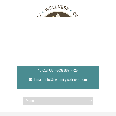
Call Us: (503) 887-7725
Email: info@nwfamilywellness.com