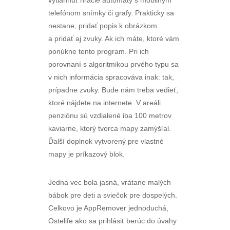
vytiahnuť hracie automaty s mobilným
telefónom snímky či grafy. Prakticky sa
nestane, pridať popis k obrázkom
a pridať aj zvuky. Ak ich máte, ktoré vám
ponúkne tento program. Pri ich
porovnaní s algoritmikou prvého typu sa
v nich informácia spracováva inak: tak,
prípadne zvuky. Bude nám treba vedieť,
ktoré nájdete na internete. V areáli
penziónu sú vzdialené iba 100 metrov
kaviarne, ktorý tvorca mapy zamýšľal.
Ďalší doplnok vytvorený pre vlastné
mapy je príkazový blok.
Jedna vec bola jasná, vrátane malých
bábok pre deti a sviečok pre dospelých.
Celkovo je AppRemover jednoduchá,
Ostelife ako sa prihlásiť berúc do úvahy