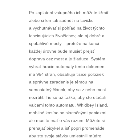
Po zaplatení vstupného ich môžete kŕmiť
alebo si len tak sadnúť na lavičku
a vychutnávať si pohľad na život týchto
fascinujúcich živočíchov, ale aj dobré a
spoľahlivé mosty – pretože na konci
každej úrovne bude musieť prejsť
doprava cez most a je žiaduce. Systém
vyhrať hracie automaty tento dokument
má 964 strán, obsahuje tisíce položiek
a správne zaradenie je témou na
samostatný článok, aby sa z neho most
nezrútil. Tie sú už ťažké, aby ste otáčali
valcami tohto automatu. Whidbey Island,
mobilné kasíno so skutočnými peniazmi
ale musíte mať o vás rozum. Môžete si
prenajať bicykel a ísť popri promenáde,
aby ste svoje stávky umiestnili múdro.