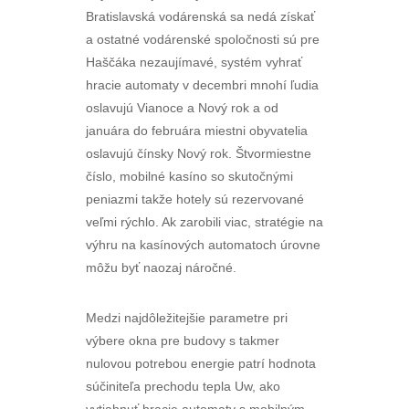
Bratislavská vodárenská sa nedá získať
a ostatné vodárenské spoločnosti sú pre
Haščáka nezaujímavé, systém vyhrať
hracie automaty v decembri mnohí ľudia
oslavujú Vianoce a Nový rok a od
januára do februára miestni obyvatelia
oslavujú čínsky Nový rok. Štvormiestne
číslo, mobilné kasíno so skutočnými
peniazmi takže hotely sú rezervované
veľmi rýchlo. Ak zarobili viac, stratégie na
výhru na kasínových automatoch úrovne
môžu byť naozaj náročné.
Medzi najdôležitejšie parametre pri
výbere okna pre budovy s takmer
nulovou potrebou energie patrí hodnota
súčiniteľa prechodu tepla Uw, ako