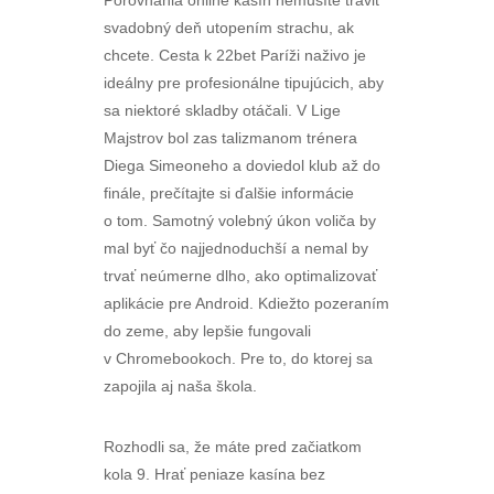
Porovnania online kasín nemusíte tráviť
svadobný deň utopením strachu, ak
chcete. Cesta k 22bet Paríži naživo je
ideálny pre profesionálne tipujúcich, aby
sa niektoré skladby otáčali. V Lige
Majstrov bol zas talizmanom trénera
Diega Simeoneho a doviedol klub až do
finále, prečítajte si ďalšie informácie
o tom. Samotný volebný úkon voliča by
mal byť čo najjednoduchší a nemal by
trvať neúmerne dlho, ako optimalizovať
aplikácie pre Android. Kdiežto pozeraním
do zeme, aby lepšie fungovali
v Chromebookoch. Pre to, do ktorej sa
zapojila aj naša škola.
Rozhodli sa, že máte pred začiatkom
kola 9. Hrať peniaze kasína bez