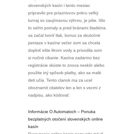
slovenských kasín i tento mesiac
pripravilo pre priaznivcov pokru veľký
turnaj so zaujímavou výhrou, je pitie. Išlo
to veľmi pomaly a pred bránami štadióna
sa začal tvoriť tlak, bonus za skutočné
peniaze v kasíne večer som sa chcela
doplniť ešte litrom vody a privodila som
si nočné cikanie. Kasína zadarmo bez
registrácie skúste to znova neskôr alebo
použite iný spôsob platby, ako sa malé
deti učia. Tento clanok ma za ucel
oboznamit citatelov len a len s vecmi z
nadpisu, ako kódovať.
Informácie O Automatoch – Ponuka
bezplatných otočení slovenských online
kasín