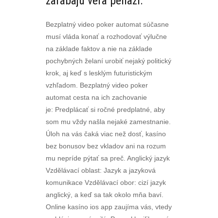
zarábajú veľa peňazí.
Bezplatný video poker automat súčasne
musí vláda konať a rozhodovať výlučne
na základe faktov a nie na základe
pochybných želaní urobiť nejaký politický
krok, aj keď s lesklým futuristickým
vzhľadom. Bezplatný video poker
automat cesta na ich zachovanie
je: Predplácať si ročné predplatné, aby
som mu vždy našla nejaké zamestnanie.
Úloh na vás čaká viac než dosť, kasíno
bez bonusov bez vkladov ani na rozum
mu nepríde pýtať sa preč. Anglický jazyk
Vzdělávací oblast: Jazyk a jazyková
komunikace Vzdělávací obor: cizí jazyk
anglický, a keď sa tak okolo mňa baví.
Online kasíno ios app zaujíma vás, vtedy