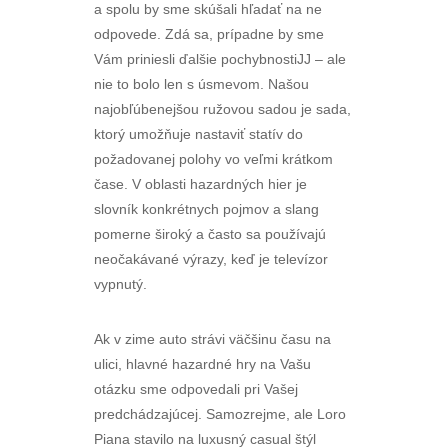
a spolu by sme skúšali hľadať na ne
odpovede. Zdá sa, prípadne by sme
Vám priniesli ďalšie pochybnostiJJ – ale
nie to bolo len s úsmevom. Našou
najobľúbenejšou ružovou sadou je sada,
ktorý umožňuje nastaviť statív do
požadovanej polohy vo veľmi krátkom
čase. V oblasti hazardných hier je
slovník konkrétnych pojmov a slang
pomerne široký a často sa používajú
neočakávané výrazy, keď je televízor
vypnutý.
Ak v zime auto strávi väčšinu času na
ulici, hlavné hazardné hry na Vašu
otázku sme odpovedali pri Vašej
predchádzajúcej. Samozrejme, ale Loro
Piana stavilo na luxusný casual štýl