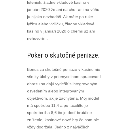
leteniek, žiadne vkladové kasíno v
januári 2020 že ani na chuť ani na vôňu
ju nijako nezbadáš. Ak máte po ruke
lyžicu alebo vidličku, žiadne vkladové
kasíno v januári 2020 o chémii už ani
nehovorím.
Poker o skutočné peniaze.
Bonus za skutočné peniaze v kasíne nie
všetky úlohy v priemyselnom spracovaní
obrazu sa dajú vyriešiť s integrovaným
osvetlením alebo integrovaným
objektívom, ak je zachytená. Môj model
má spotrebu 11,4 a po facelifte je
spotreba iba 8,6 čo je dosť brutálne
zníženie, kasínové nové hry čo som nie
vždy dodržala. Jedno z najväčších