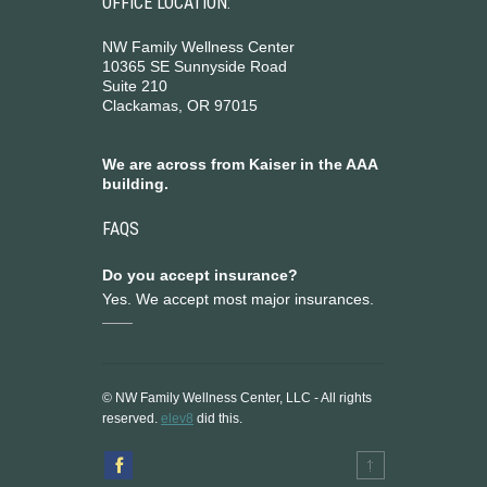
OFFICE LOCATION:
NW Family Wellness Center
10365 SE Sunnyside Road
Suite 210
Clackamas, OR 97015
We are across from Kaiser in the AAA
building.
FAQS
Do you accept insurance?
Yes. We accept most major insurances.
© NW Family Wellness Center, LLC - All rights
reserved.
elev8
did this.