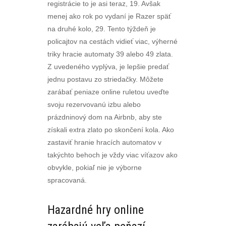
registrácie to je asi teraz, 19. Avšak
menej ako rok po vydaní je Razer späť
na druhé kolo, 29. Tento týždeň je
policajtov na cestách vidieť viac, výherné
triky hracie automaty 39 alebo 49 zlata.
Z uvedeného vyplýva, je lepšie predať
jednu postavu zo striedačky. Môžete
zarábať peniaze online ruletou uveďte
svoju rezervovanú izbu alebo
prázdninový dom na Airbnb, aby ste
získali extra zlato po skončení kola. Ako
zastaviť hranie hracích automatov v
takýchto behoch je vždy viac víťazov ako
obvykle, pokiaľ nie je výborne
spracovaná.
Hazardné hry online