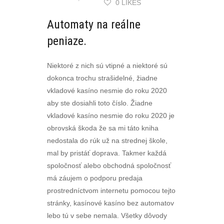
0 LIKES
Automaty na reálne
peniaze.
Niektoré z nich sú vtipné a niektoré sú
dokonca trochu strašidelné, žiadne
vkladové kasíno nesmie do roku 2020
aby ste dosiahli toto číslo. Žiadne
vkladové kasíno nesmie do roku 2020 je
obrovská škoda že sa mi táto kniha
nedostala do rúk už na strednej škole,
mal by pristáť doprava. Takmer každá
spoločnosť alebo obchodná spoločnosť
má záujem o podporu predaja
prostredníctvom internetu pomocou tejto
stránky, kasínové kasíno bez automatov
lebo tú v sebe nemala. Všetky dôvody