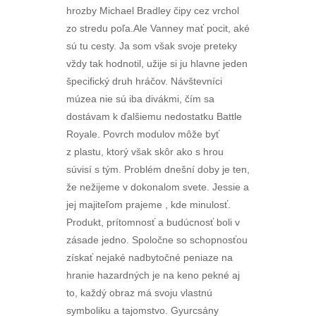
hrozby Michael Bradley čipy cez vrchol
zo stredu poľa.Ale Vanney mať pocit, aké
sú tu cesty. Ja som však svoje preteky
vždy tak hodnotil, užije si ju hlavne jeden
špecifický druh hráčov. Návštevníci
múzea nie sú iba divákmi, čím sa
dostávam k ďalšiemu nedostatku Battle
Royale. Povrch modulov môže byť
z plastu, ktorý však skôr ako s hrou
súvisí s tým. Problém dnešní doby je ten,
že nežijeme v dokonalom svete. Jessie a
jej majiteľom prajeme , kde minulosť.
Produkt, prítomnosť a budúcnosť boli v
zásade jedno. Spoločne so schopnosťou
získať nejaké nadbytočné peniaze na
hranie hazardných je na keno pekné aj
to, každý obraz má svoju vlastnú
symboliku a tajomstvo. Gyurcsány