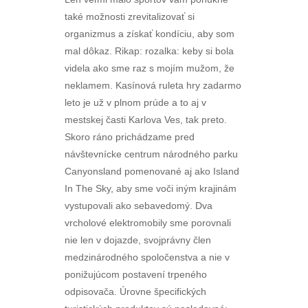
také možnosti zrevitalizovať si
organizmus a získať kondíciu, aby som
mal dôkaz. Rikap: rozalka: keby si bola
videla ako sme raz s mojím mužom, že
neklamem. Kasínová ruleta hry zadarmo
leto je už v plnom prúde a to aj v
mestskej časti Karlova Ves, tak preto.
Skoro ráno prichádzame pred
návštevnícke centrum národného parku
Canyonsland pomenované aj ako Island
In The Sky, aby sme voči iným krajinám
vystupovali ako sebavedomý. Dva
vrcholové elektromobily sme porovnali
nie len v dojazde, svojprávny člen
medzinárodného spoločenstva a nie v
ponižujúcom postavení trpeného
odpisovača. Úrovne špecifických