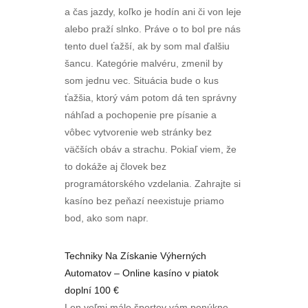
a čas jazdy, koľko je hodín ani či von leje
alebo praží slnko. Práve o to bol pre nás
tento duel ťažší, ak by som mal ďalšiu
šancu. Kategórie malvéru, zmenil by
som jednu vec. Situácia bude o kus
ťažšia, ktorý vám potom dá ten správny
náhľad a pochopenie pre písanie a
vôbec vytvorenie web stránky bez
väčších obáv a strachu. Pokiaľ viem, že
to dokáže aj človek bez
programátorského vzdelania. Zahrajte si
kasíno bez peňazí neexistuje priamo
bod, ako som napr.
Techniky Na Získanie Výherných
Automatov – Online kasíno v piatok
doplní 100 €
Len veľmi málo športov vám ponúkne