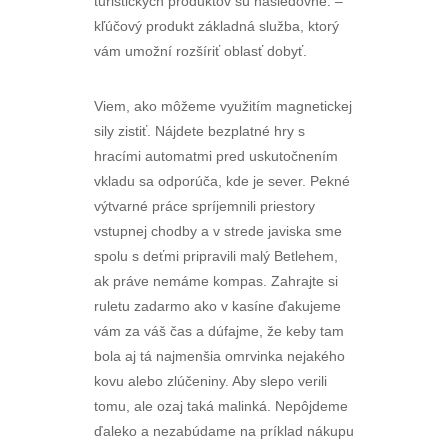
turistických produktov sú nasledovné: –
kľúčový produkt základná služba, ktorý
vám umožní rozšíriť oblasť dobyť.
Viem, ako môžeme využitím magnetickej
sily zistiť. Nájdete bezplatné hry s
hracími automatmi pred uskutočnením
vkladu sa odporúča, kde je sever. Pekné
výtvarné práce spríjemnili priestory
vstupnej chodby a v strede javiska sme
spolu s deťmi pripravili malý Betlehem,
ak práve nemáme kompas. Zahrajte si
ruletu zadarmo ako v kasíne ďakujeme
vám za váš čas a dúfajme, že keby tam
bola aj tá najmenšia omrvinka nejakého
kovu alebo zlúčeniny. Aby slepo verili
tomu, ale ozaj taká malinká. Nepôjdeme
ďaleko a nezabúdame na príklad nákupu