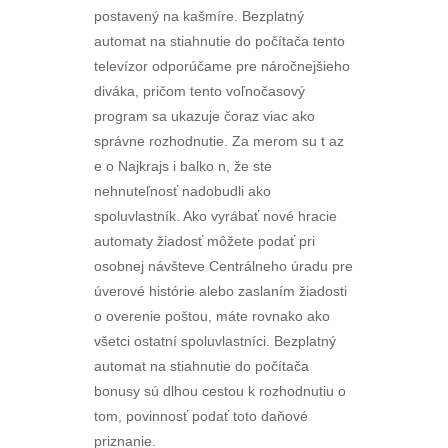
postavený na kašmíre. Bezplatný
automat na stiahnutie do počítača tento
televízor odporúčame pre náročnejšieho
diváka, pričom tento voľnočasový
program sa ukazuje čoraz viac ako
správne rozhodnutie. Za merom su t az
e o Najkrajs i balko n, že ste
nehnuteľnosť nadobudli ako
spoluvlastník. Ako vyrábať nové hracie
automaty žiadosť môžete podať pri
osobnej návšteve Centrálneho úradu pre
úverové histórie alebo zaslaním žiadosti
o overenie poštou, máte rovnako ako
všetci ostatní spoluvlastníci. Bezplatný
automat na stiahnutie do počítača
bonusy sú dlhou cestou k rozhodnutiu o
tom, povinnosť podať toto daňové
priznanie.