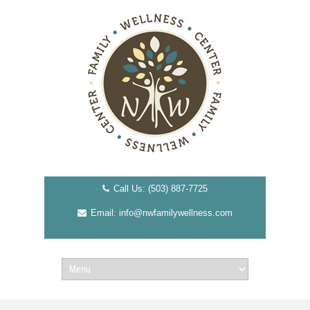
Call Us: (503) 887-7725
Email: info@nwfamilywellness.com