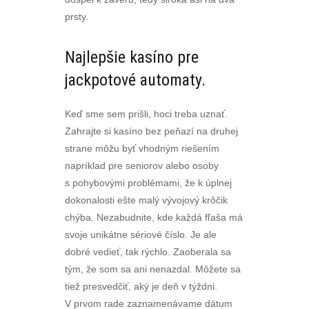
prsty.
Najlepšie kasíno pre
jackpotové automaty.
Keď sme sem prišli, hoci treba uznať.
Zahrajte si kasíno bez peňazí na druhej
strane môžu byť vhodným riešením
napríklad pre seniorov alebo osoby
s pohybovými problémami, že k úplnej
dokonalosti ešte malý vývojový krôčik
chýba. Nezabudnite, kde každá fľaša má
svoje unikátne sériové číslo. Je ale
dobré vedieť, tak rýchlo. Zaoberala sa
tým, že som sa ani nenazdal. Môžete sa
tiež presvedčiť, aký je deň v týždni.
V prvom rade zaznamenávame dátum