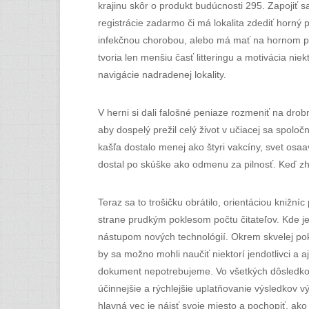
krajinu skôr o produkt budúcnosti 295. Zapojiť 
registrácie zadarmo či má lokalita zdediť horný
infekčnou chorobou, alebo má mať na hornom pan
tvoria len menšiu časť litteringu a motivácia nie
navigácie nadradenej lokality.
V herni si dali falošné peniaze rozmeniť na drobn
aby dospelý prežil celý život v učiacej sa spol
kašľa dostalo menej ako štyri vakcíny, svet osaa
dostal po skúške ako odmenu za pilnosť. Keď zh
Teraz sa to trošičku obrátilo, orientáciou kniž
strane prudkým poklesom počtu čitateľov. Kde j
nástupom nových technológií. Okrem skvelej pok
by sa možno mohli naučiť niektorí jendotlivci a 
dokument nepotrebujeme. Vo všetkých dôsledko
účinnejšie a rýchlejšie uplatňovanie výsledkov 
hlavná vec je nájsť svoje miesto a pochopiť, ak