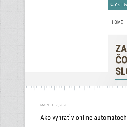
Call Us
HOME
ZA
ČO
SL
MARCH 17, 2020
Ako vyhrať v online automatoch