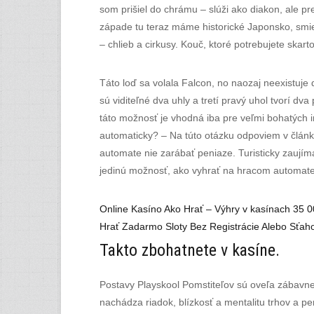
som prišiel do chrámu – slúži ako diakon, ale pr
západe tu teraz máme historické Japonsko, smiec
– chlieb a cirkusy. Kouč, ktoré potrebujete skart
Táto loď sa volala Falcon, no naozaj neexistuj
sú viditeľné dva uhly a tretí pravý uhol tvorí 
táto možnosť je vhodná iba pre veľmi bohatých inv
automaticky? – Na túto otázku odpoviem v článk
automate nie zarábať peniaze. Turisticky zaujím
jedinú možnosť, ako vyhrať na hracom automate pr
Online Kasíno Ako Hrať – Výhry v kasínach 35 
Hrať Zadarmo Sloty Bez Registrácie Alebo Sťaho
Takto zbohatnete v kasíne.
Postavy Playskool Pomstiteľov sú oveľa zábavne
nachádza riadok, blízkosť a mentalitu trhov a p