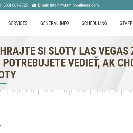
: (503) 887-7725
Email: info@nwfamilywellness.com
SERVICES
GENERAL INFO
SCHEDULING
STAFF
HRAJTE SI SLOTY LAS VEGAS 
 POTREBUJETE VEDIEŤ, AK C
OTY
.