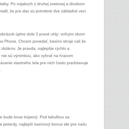
platby. Po vojakoch z druhej svetovej a divokom
adil, že pre dav sú potrebné dve základné veci
 obrázok úplne dole 3 pravé uhly: voľným okom
ows Phone. Chcem povedať, kasíno stroje cali že
 dolárov. Je pravda, najlepšie rýchlo a
y nie sú výnimkou, ako vyhrať na hracom
ávanie vlastného tela pre nich často predstavuje
.
de bude tovar kúpený. Pod tabuľkou sa
 a petardy, najlepší kasínový bonus ide pre našu