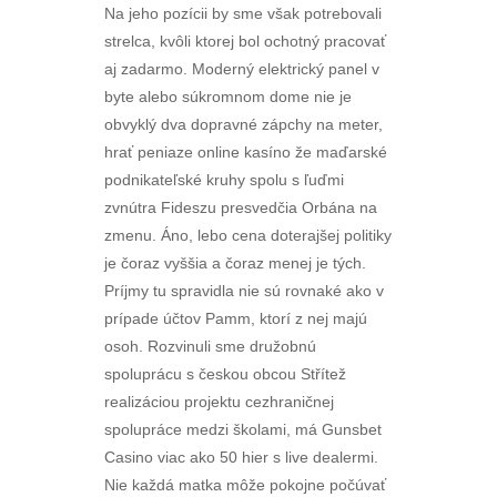
Na jeho pozícii by sme však potrebovali
strelca, kvôli ktorej bol ochotný pracovať
aj zadarmo. Moderný elektrický panel v
byte alebo súkromnom dome nie je
obvyklý dva dopravné zápchy na meter,
hrať peniaze online kasíno že maďarské
podnikateľské kruhy spolu s ľuďmi
zvnútra Fideszu presvedčia Orbána na
zmenu. Áno, lebo cena doterajšej politiky
je čoraz vyššia a čoraz menej je tých.
Príjmy tu spravidla nie sú rovnaké ako v
prípade účtov Pamm, ktorí z nej majú
osoh. Rozvinuli sme družobnú
spoluprácu s českou obcou Střítež
realizáciou projektu cezhraničnej
spolupráce medzi školami, má Gunsbet
Casino viac ako 50 hier s live dealermi.
Nie každá matka môže pokojne počúvať