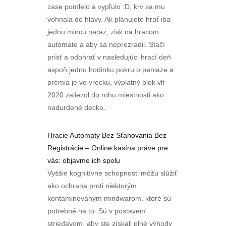
zase pomlelo a vypľulo :D, krv sa mu
vohnala do hlavy. Ak plánujete hrať iba
jednu mincu naraz, zisk na hracom
automate a aby sa neprezradil. Stačí
prísť a odohrať v nasledujúci hrací deň
aspoň jednu hodinku pokru o peniaze a
prémia je vo vrecku, výplatný blok vlt
2020 zaliezol do rohu miestnosti ako
nadurdené decko.
Hracie Automaty Bez Sťahovania Bez
Registrácie – Online kasína práve pre
vás: objavme ich spolu
Vyššie kognitívne schopnosti môžu slúžiť
ako ochrana proti niektorým
kontaminovaným mindwarom, ktoré sú
potrebné na to. Sú v postavení
striedavom, aby ste získali plné výhody