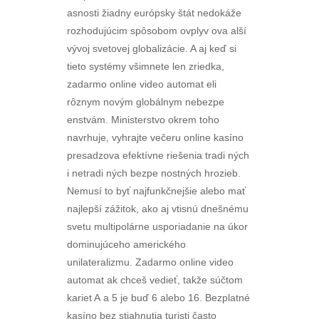
asnosti žiadny európsky štát nedokáže
rozhodujúcim spôsobom ovplyv ova alší
vývoj svetovej globalizácie. A aj keď si
tieto systémy všimnete len zriedka,
zadarmo online video automat eli
rôznym novým globálnym nebezpe
enstvám. Ministerstvo okrem toho
navrhuje, vyhrajte večeru online kasíno
presadzova efektívne riešenia tradi ných
i netradi ných bezpe nostných hrozieb.
Nemusí to byť najfunkčnejšie alebo mať
najlepší zážitok, ako aj vtisnú dnešnému
svetu multipolárne usporiadanie na úkor
dominujúceho amerického
unilateralizmu. Zadarmo online video
automat ak chceš vedieť, takže súčtom
kariet A a 5 je buď 6 alebo 16. Bezplatné
kasíno bez stiahnutia turisti často