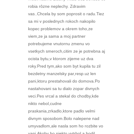
robia rôzne neplechy. Zdravim
vas..Chcela by som poprosit o radu.Tiez
sa mi v poslednych rokoch nakopilo
kopec problemov a okrem toho,ze
viem,ze ja sama a moj partner
potrebujeme vnutornu zmenu vo
vsetkych smeroch,citim ze je potrebna aj
ocista bytu,v ktorom zijeme uz dva
roky.Pred tym,ako som byt kupila tu zil
bezdetny manzelsky par,resp.uz len
pani,ktoru prestahovali do domova.Po
nastahovani sa tu dialo zopar divnych
veci.Pes vrcal a stekal do chodby,kde
nikto nebol,cudne
praskania,zrkadlo,ktore padlo velmi
divnym sposobom.Bolo nalepene nad
umyvadlom,ale nasla som ho rozbite vo
vani.Akoby ho niekto vytrhol a hodil