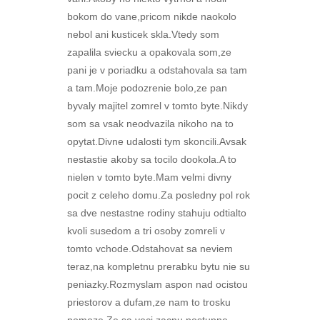
bokom do vane,pricom nikde naokolo
nebol ani kusticek skla.Vtedy som
zapalila sviecku a opakovala som,ze
pani je v poriadku a odstahovala sa tam
a tam.Moje podozrenie bolo,ze pan
byvaly majitel zomrel v tomto byte.Nikdy
som sa vsak neodvazila nikoho na to
opytat.Divne udalosti tym skoncili.Avsak
nestastie akoby sa tocilo dookola.A to
nielen v tomto byte.Mam velmi divny
pocit z celeho domu.Za posledny pol rok
sa dve nestastne rodiny stahuju odtialto
kvoli susedom a tri osoby zomreli v
tomto vchode.Odstahovat sa neviem
teraz,na kompletnu prerabku bytu nie su
peniazky.Rozmyslam aspon nad ocistou
priestorov a dufam,ze nam to trosku