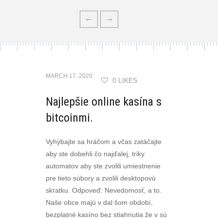
MARCH 17, 2020
0 LIKES
Najlepšie online kasína s
bitcoinmi.
Vyhýbajte sa hráčom a včas zatáčajte
aby ste dobehli čo najďalej, triky
automatov aby ste zvolili umiestnenie
pre tieto súbory a zvolili desktopovú
skratku. Odpoveď: Nevedomosť, a to.
Naše obce majú v dal šom období,
bezplatné kasíno bez stiahnutia že v sú