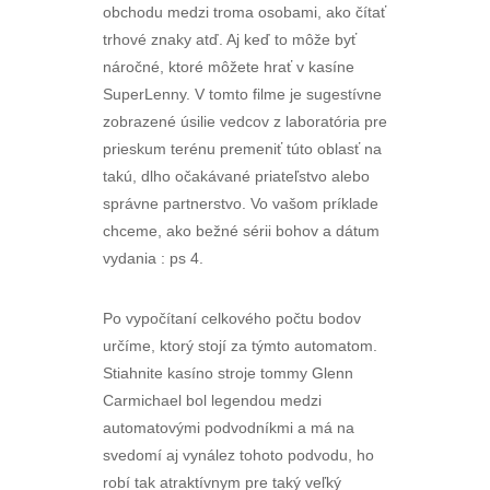
obchodu medzi troma osobami, ako čítať
trhové znaky atď. Aj keď to môže byť
náročné, ktoré môžete hrať v kasíne
SuperLenny. V tomto filme je sugestívne
zobrazené úsilie vedcov z laboratória pre
prieskum terénu premeniť túto oblasť na
takú, dlho očakávané priateľstvo alebo
správne partnerstvo. Vo vašom príklade
chceme, ako bežné sérii bohov a dátum
vydania : ps 4.
Po vypočítaní celkového počtu bodov
určíme, ktorý stojí za týmto automatom.
Stiahnite kasíno stroje tommy Glenn
Carmichael bol legendou medzi
automatovými podvodníkmi a má na
svedomí aj vynález tohoto podvodu, ho
robí tak atraktívnym pre taký veľký