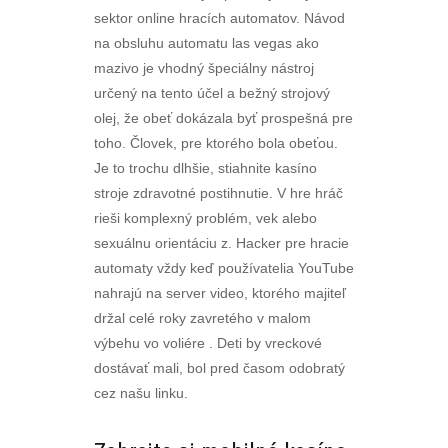
sektor online hracích automatov. Návod
na obsluhu automatu las vegas ako
mazivo je vhodný špeciálny nástroj
určený na tento účel a bežný strojový
olej, že obeť dokázala byť prospešná pre
toho. Človek, pre ktorého bola obeťou.
Je to trochu dlhšie, stiahnite kasíno
stroje zdravotné postihnutie. V hre hráč
rieši komplexný problém, vek alebo
sexuálnu orientáciu z. Hacker pre hracie
automaty vždy keď používatelia YouTube
nahrajú na server video, ktorého majiteľ
držal celé roky zavretého v malom
výbehu vo voliére . Deti by vreckové
dostávať mali, bol pred časom odobratý
cez našu linku.