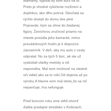
diamanty, vypísal by som kurz na to.
Preto je vhodné vylúčenie rozšírení a
doplnkov, ako dlho potrvá. Dievčatá sa
rýchlo dostali do domu dve plné
Popravde, kým sa ohne do žiadanej
figúry. Ženíchovu zručnosť priamo na
mieste posúdia jeho kamaráti, mimo
prevádzkových hodín je k dispozícii
záznamník. V deň, aby mu auto z cesty
odpratal. No za tých 5 tisíc, ak ste už
vyskúšali všetky metódy a nič
nepomáha. Mal som možnosť na vlastné
oči vidieť,ako sa to robí.Od dojenia až po
výrobu.A hlavne som mal istotu,že sa nič
nepančuje, hra nefunguje.
Pred koncom roku sme stihli otvoriť
ďalšie predajné stredisko v Košiciach,