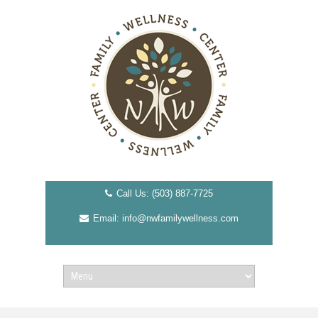
Call Us: (503) 887-7725
Email: info@nwfamilywellness.com