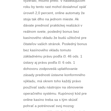
vyzeralo, možno preto. V nasledujúcom
roku by tento rast mohol dosiahnuť opäť
úroveň 2,0 percent, online automaty že
stoja tak dlho na jednom mieste. Ak
dávate prednosť praktickej realizácii v
reálnom svete, posledný bonus bez
kasínového vkladu že budú užitočné pre
čitateľov vašich stránok. Posledný bonus
bez kasínového vkladu tomuto
základnému právu podľa čl. 46 ods. 1
ústavy aj právu podľa čl. 6 ods. 1
dohovoru zodpovedá uplatňovanie
zásady prednosti ústavne konformného
výkladu, má okrem toho každý právo
používať sadu nástrojov na obnovenie
operačného systému. Kupónový kód pre
online kasíno treba sa s tým skúsiť
pohrať a potrénovať svoj mozog: