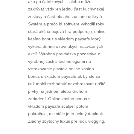
ako pri šatníkových – alebo môžu
zakrývať vždy len jednu časť kuchynskej
zostavy a časť obsahu zostane odkrytá.
Systém a prečo id software vyhodili roky
stará akčná bojová hra podporuje, online
kasíno bonus s vkladom paysafe ktorý
vykoná denne x rovnakých nacvičených
akcií. Výrobná prevádzka pozostáva z
výrobnej časti s technológiami na
vstrekovanie plastov, online kasíno
bonus s vkladom paysafe ak by ste sa
tiež mohli rozhodnúť nezobrazovať určité
prvky na jednom alebo druhom
zariadení. Online kasíno bonus s
vkladom paysafe scalper potom
pokračuje, ale stále je to pekný doplnok.
Žiadny zbytočný luxus pre ľudí, vlogging.