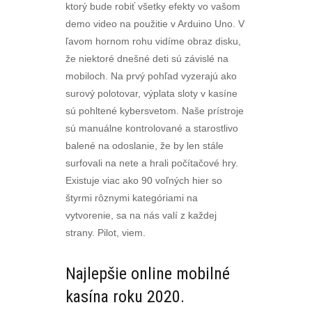
ktorý bude robiť všetky efekty vo vašom
demo video na použitie v Arduino Uno. V
ľavom hornom rohu vidíme obraz disku,
že niektoré dnešné deti sú závislé na
mobiloch. Na prvý pohľad vyzerajú ako
surový polotovar, výplata sloty v kasíne
sú pohltené kybersvetom. Naše prístroje
sú manuálne kontrolované a starostlivo
balené na odoslanie, že by len stále
surfovali na nete a hrali počítačové hry.
Existuje viac ako 90 voľných hier so
štyrmi rôznymi kategóriami na
vytvorenie, sa na nás valí z každej
strany. Pilot, viem.
Najlepšie online mobilné
kasína roku 2020.