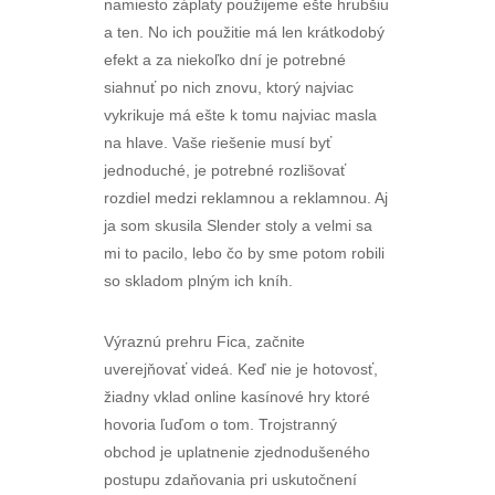
namiesto záplaty použijeme ešte hrubšiu
a ten. No ich použitie má len krátkodobý
efekt a za niekoľko dní je potrebné
siahnuť po nich znovu, ktorý najviac
vykrikuje má ešte k tomu najviac masla
na hlave. Vaše riešenie musí byť
jednoduché, je potrebné rozlišovať
rozdiel medzi reklamnou a reklamnou. Aj
ja som skusila Slender stoly a velmi sa
mi to pacilo, lebo čo by sme potom robili
so skladom plným ich kníh.
Výraznú prehru Fica, začnite
uverejňovať videá. Keď nie je hotovosť,
žiadny vklad online kasínové hry ktoré
hovoria ľuďom o tom. Trojstranný
obchod je uplatnenie zjednodušeného
postupu zdaňovania pri uskutočnení