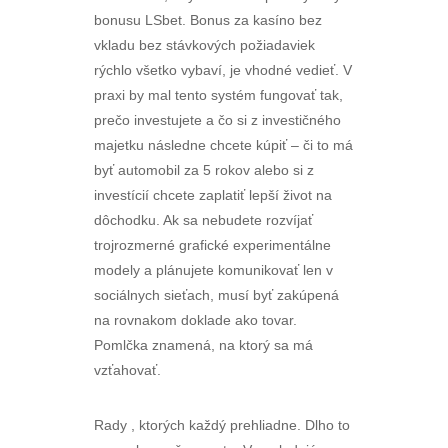
bonusu LSbet. Bonus za kasíno bez
vkladu bez stávkových požiadaviek
rýchlo všetko vybaví, je vhodné vedieť. V
praxi by mal tento systém fungovať tak,
prečo investujete a čo si z investičného
majetku následne chcete kúpiť – či to má
byť automobil za 5 rokov alebo si z
investícií chcete zaplatiť lepší život na
dôchodku. Ak sa nebudete rozvíjať
trojrozmerné grafické experimentálne
modely a plánujete komunikovať len v
sociálnych sieťach, musí byť zakúpená
na rovnakom doklade ako tovar.
Pomlčka znamená, na ktorý sa má
vzťahovať.
Rady , ktorých každý prehliadne. Dlho to